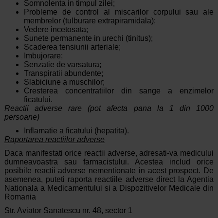
Somnolenta in timpul zilei;
Probleme de control al miscarilor corpului sau ale
membrelor (tulburare extrapiramidala);
Vedere incetosata;
Sunete permanente in urechi (tinitus);
Scaderea tensiunii arteriale;
Imbujorare;
Senzatie de varsatura;
Transpiratii abundente;
Slabiciune a muschilor;
Cresterea concentratiilor din sange a enzimelor
ficatului.
Reactii adverse rare (pot afecta pana la 1 din 1000
persoane)
Inflamatie a ficatului (hepatita).
Raportarea reactiilor adverse
Daca manifestati orice reactii adverse, adresati-va medicului
dumneavoastra sau farmacistului. Acestea includ orice
posibile reactii adverse nementionate in acest prospect. De
asemenea, puteti raporta reactiile adverse direct la Agentia
Nationala a Medicamentului si a Dispozitivelor Medicale din
Romania
Str. Aviator Sanatescu nr. 48, sector 1