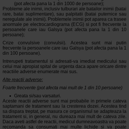
(pot afecta pana la 1 din 1000 de persoane);
Probleme ale inimii, inclusiv tulburari ale batailor inimii (batai
rare, batai suplimentare), sau palpitatii (batai puternice sau
neregulate ale inimii). Problemele inimii pot aparea ca trasee
anormale pe electrocardiograma (ECG) si pot fi frecvente la
persoanele care iau Galsya (pot afecta pana la 1 din 10
persoane);
Crize convulsive (convulsii). Acestea sunt mai putin
frecvente la persoanele care iau Galsya (pot afecta pana la 1
din 100 persoane).
Intrerupeti tratamentul si adresati-va imediat medicului sau
celui mai apropiat spital de urgenta daca apare oricare dintre
reactiile adverse enumerate mai sus.
Alte reactii adverse:
Foarte frecvente (pot afecta mai mult de 1 din 10 persoane)
Greata si/sau varsaturi.
Aceste reactii adverse sunt mai probabile in primele cateva
saptamani de tratament sau la cresterea dozei. Acestea tind
sa dispara treptat, pe masura ce organismul se adapteaza la
tratament si, in general, nu dureaza mai mult de cateva zile.
Daca aveti astfel de reactii, medicul dumneavoastra va poate
recomanda sa consumati mai multe lichide si va poate