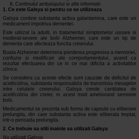
Continutul ambalajului si alte informatii
1. Ce este Galsya si pentru ce se utilizeaza
Galsya contine substanta activa galantamina, care este un
medicament impotriva dementei.
Este utilizat la adulti, in tratamentul simptomelor usoare si
moderat-severe ale bolii Alzheimer, care este un tip de
dementa care afecteaza functia creierului.
Boala Alzheimer determina pierderea progresiva a memoriei,
confuzie si modificari ale comportamentului, avand ca
rezultat efectuarea din ce in ce mai dificila a activitatilor
zilnice.
Se considera ca aceste efecte sunt cauzate de deficitul de
acetilcolina, substanta responsabila de transmisia mesajelor
intre celulele creierului. Galsya creste cantitatea de
acetilcolina din creier, in acest mod ameliorand semnele
bolii.
Medicamentul se prezinta sub forma de capsule cu eliberare
prelungita, din care substanta activa este eliberata treptat,
intr-o perioada prelungita.
2. Ce trebuie sa stiti inainte sa utilizati
Galsya
Nu utilizati Galsya