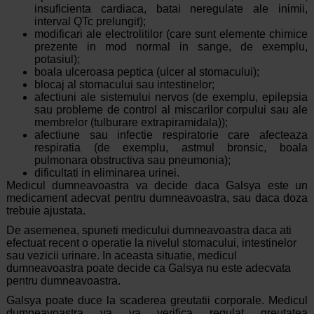
insuficienta cardiaca, batai neregulate ale inimii,
interval QTc prelungit);
modificari ale electrolitilor (care sunt elemente chimice
prezente in mod normal in sange, de exemplu,
potasiul);
boala ulceroasa peptica (ulcer al stomacului);
blocaj al stomacului sau intestinelor;
afectiuni ale sistemului nervos (de exemplu, epilepsia
sau probleme de control al miscarilor corpului sau ale
membrelor (tulburare extrapiramidala));
afectiune sau infectie respiratorie care afecteaza
respiratia (de exemplu, astmul bronsic, boala
pulmonara obstructiva sau pneumonia);
dificultati in eliminarea urinei.
Medicul dumneavoastra va decide daca Galsya este un
medicament adecvat pentru dumneavoastra, sau daca doza
trebuie ajustata.
De asemenea, spuneti medicului dumneavoastra daca ati
efectuat recent o operatie la nivelul stomacului, intestinelor
sau vezicii urinare. In aceasta situatie, medicul
dumneavoastra poate decide ca Galsya nu este adecvata
pentru dumneavoastra.
Galsya poate duce la scaderea greutatii corporale. Medicul
dumneavoastra va va verifica regulat greutatea