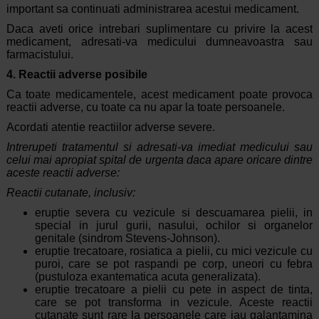
important sa continuati administrarea acestui medicament.
Daca aveti orice intrebari suplimentare cu privire la acest
medicament, adresati-va medicului dumneavoastra sau
farmacistului.
4. Reactii adverse posibile
Ca toate medicamentele, acest medicament poate provoca
reactii adverse, cu toate ca nu apar la toate persoanele.
Acordati atentie reactiilor adverse severe.
Intrerupeti tratamentul si adresati-va imediat medicului sau
celui mai apropiat spital de urgenta daca apare oricare dintre
aceste reactii adverse:
Reactii cutanate, inclusiv:
eruptie severa cu vezicule si descuamarea pielii, in
special in jurul gurii, nasului, ochilor si organelor
genitale (sindrom Stevens-Johnson).
eruptie trecatoare, rosiatica a pielii, cu mici vezicule cu
puroi, care se pot raspandi pe corp, uneori cu febra
(pustuloza exantematica acuta generalizata).
eruptie trecatoare a pielii cu pete in aspect de tinta,
care se pot transforma in vezicule. Aceste reactii
cutanate sunt rare la persoanele care iau galantamina