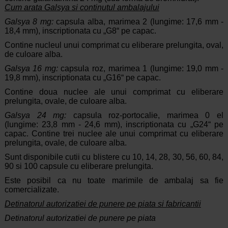
Cum arata Galsya si continutul ambalajului
Galsya 8 mg:
capsula alba, marimea 2 (lungime: 17,6 mm -
18,4 mm), inscriptionata cu „G8“ pe capac.
Contine nucleul unui comprimat cu eliberare prelungita, oval,
de culoare alba.
Galsya 16 mg:
capsula roz, marimea 1 (lungime: 19,0 mm -
19,8 mm), inscriptionata cu „G16“ pe capac.
Contine doua nuclee ale unui comprimat cu eliberare
prelungita, ovale, de culoare alba.
Galsya 24 mg:
capsula roz-portocalie, marimea 0 el
(lungime: 23,8 mm - 24,6 mm), inscriptionata cu „G24“ pe
capac. Contine trei nuclee ale unui comprimat cu eliberare
prelungita, ovale, de culoare alba.
Sunt disponibile cutii cu blistere cu 10, 14, 28, 30, 56, 60, 84,
90 si 100 capsule cu eliberare prelungita.
Este posibil ca nu toate marimile de ambalaj sa fie
comercializate.
Detinatorul autorizatiei de punere pe piata si fabricantii
Detinatorul autorizatiei de punere pe piata