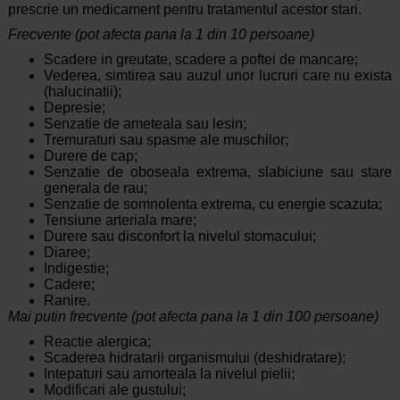
prescrie un medicament pentru tratamentul acestor stari.
Frecvente (pot afecta pana la 1 din 10 persoane)
Scadere in greutate, scadere a poftei de mancare;
Vederea, simtirea sau auzul unor lucruri care nu exista
(halucinatii);
Depresie;
Senzatie de ameteala sau lesin;
Tremuraturi sau spasme ale muschilor;
Durere de cap;
Senzatie de oboseala extrema, slabiciune sau stare
generala de rau;
Senzatie de somnolenta extrema, cu energie scazuta;
Tensiune arteriala mare;
Durere sau disconfort la nivelul stomacului;
Diaree;
Indigestie;
Cadere;
Ranire.
Mai putin frecvente (pot afecta pana la 1 din 100 persoane)
Reactie alergica;
Scaderea hidratarii organismului (deshidratare);
Intepaturi sau amorteala la nivelul pielii;
Modificari ale gustului;