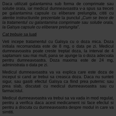
Daca utilizati galantamina sub forma de comprimate sau
solutie orala, iar medicul dumneavoastra v-a spus sa treceti
pe galantamina capsule cu eliberare prelungita, cititi cu
atentie instructiunile prezentate la punctul „
Cum se trece de
la tratamentul cu galantamina comprimate sau solutie orala,
la Galsya capsule cu eliberare prelungita
”.
Cat trebuie sa luati
Veti incepe tratamentul cu Galsya cu o doza mica. Doza
initiala recomandata este de 8 mg, o data pe zi. Medicul
dumneavoastra poate creste treptat doza, la interval de 4
saptamani sau mai mult, pana se ajunge la o doza adecvata
pentru dumneavoastra. Doza maxima este de 24 mg,
administrata o data pe zi.
Medicul dumneavoastra va va explica care este doza de
inceput si cand ar trebui sa creasca doza. Daca nu sunteti
sigur, sau gasiti efectul Galsya ca fiind prea puternic sau
prea slab, discutati cu medicul dumneavoastra sau cu
farmacistul.
Medicul dumneavoastra va trebui sa va vada in mod regulat,
pentru a verifica daca acest medicament isi face efectul si
pentru a discuta cu dumneavoastra despre modul in care va
simtiti.