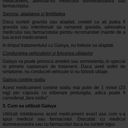
medicament, adresati-va medicului dumneavoastra sau
farmacistului.
Sarcina, alaptarea si fertilitatea
Daca sunteti gravida sau alaptati, credeti ca ati putea fi
gravida sau intentionati sa ramaneti gravida, adresativa
medicului sau farmacistului pentru recomandari inainte de a
lua acest medicament.
In timpul tratamentului cu Galsya, nu trebuie sa alaptati.
Conducerea vehiculelor si folosirea utilajelor
Galsya va poate provoca ameteli sau somnolenta, in special
in primele saptamani de tratament. Daca aveti astfel de
simptome, nu conduceti vehicule si nu folositi utilaje.
Galsya contine sodiu
Acest medicament contine sodiu mai putin de 1 mmol (23
mg) per capsula cu eliberare prelungita, adica poate fi
considerat „fara sodiu”.
3. Cum sa utilizati Galsya
Utilizati intotdeauna acest medicament exact asa cum v-a
spus medicul sau farmacistul. Discutati cu medicul
dumneavoastra sau cu farmacistul daca nu sunteti sigur.