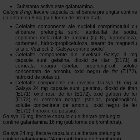
Substanta activa este galantamina.
Galsya 8 mg:
fiecare capsula cu eliberare prelungita contine
galantamina 8 mg (sub forma de bromhidrat).
Celelalte componente ale nuclelui comprimatului cu
eliberare prelungita sunt: laurilsulfat de sodiu,
copolimer metacrilat de amoniu (tip B), hipromeloza,
carbomeri, hidroxipropilceluloza, stearat de magneziu
si talc. Vezi pct. 2 „Galsya contine sodiu”.
Celelalte componente din invelisul Galsya 8 mg
capsule sunt: gelatina, dioxid de titan (E171) si
cerneala neagra (shelac, propilenglicol, solutie
concentrata de amoniu, oxid negru de fer (E172),
hidroxid de potasiu).
Celelalte componente din invelisul Galsya 16 mg si
Galsya 24 mg capsule sunt: gelatina, dioxid de titan
(E171), oxid rosu de fer (E172), oxid galben de fer
(E172) si cerneala neagra (shelac, propilenglicol,
solutie concentrata de amoniu, oxid negru de fer
(E172), hidroxid de potasiu).
Galsya 16 mg: fiecare capsula cu eliberare prelungita
contine galantamina 16 mg (sub forma de bromhidrat).
Galsya 24 mg: fiecare capsula cu eliberare prelungita
contine galantamina 24 mg (sub forma de bromhidrat).