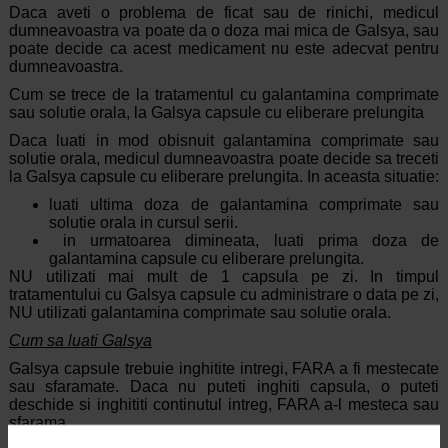
Daca aveti o problema de ficat sau de rinichi, medicul
dumneavoastra va poate da o doza mai mica de Galsya, sau
poate decide ca acest medicament nu este adecvat pentru
dumneavoastra.
Cum se trece de la tratamentul cu galantamina comprimate
sau solutie orala, la Galsya capsule cu eliberare prelungita
Daca luati in mod obisnuit galantamina comprimate sau
solutie orala, medicul dumneavoastra poate decide sa treceti
la Galsya capsule cu eliberare prelungita. In aceasta situatie:
luati ultima doza de galantamina comprimate sau
solutie orala in cursul serii.
in urmatoarea dimineata, luati prima doza de
galantamina capsule cu eliberare prelungita.
NU utilizati mai mult de 1 capsula pe zi. In timpul
tratamentului cu Galsya capsule cu administrare o data pe zi,
NU utilizati galantamina comprimate sau solutie orala.
Cum sa luati Galsya
Galsya capsule trebuie inghitite intregi, FARA a fi mestecate
sau sfaramate. Daca nu puteti inghiti capsula, o puteti
deschide si inghititi continutul intreg, FARA a-l mesteca sau
sfarama.