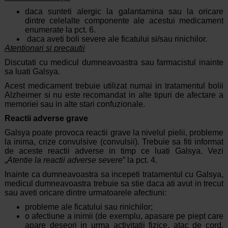
daca sunteti alergic la galantamina sau la oricare
dintre celelalte componente ale acestui medicament
enumerate la pct. 6.
daca aveti boli severe ale ficatului si/sau rinichilor.
Atentionari si precautii
Discutati cu medicul dumneavoastra sau farmacistul inainte
sa luati Galsya.
Acest medicament trebuie utilizat numai in tratamentul bolii
Alzheimer si nu este recomandat in alte tipuri de afectare a
memoriei sau in alte stari confuzionale.
Reactii adverse grave
Galsya poate provoca reactii grave la nivelul pielii, probleme
la inima, crize convulsive (convulsii). Trebuie sa fiti informat
de aceste reactii adverse in timp ce luati Galsya. Vezi
„
Atentie la reactii adverse severe
” la pct. 4.
Inainte ca dumneavoastra sa incepeti tratamentul cu Galsya,
medicul dumneavoastra trebuie sa stie daca ati avut in trecut
sau aveti oricare dintre urmatoarele afectiuni:
probleme ale ficatului sau rinichilor;
o afectiune a inimii (de exemplu, apasare pe piept care
apare deseori in urma activitatii fizice, atac de cord,