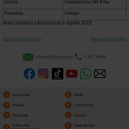
Grecia
Galantamine SR Krka
Romania
Galsya
Acest prospect a fost revizuit in Aprilie 2023.
Inapoi la prospecte
Mergeti la produs
infoline@catena.ro
CallCenter
Despre Noi
Oferte
Articole
Cum Rezerv
Prospecte
Cariere
Politica De
Toate Marcile