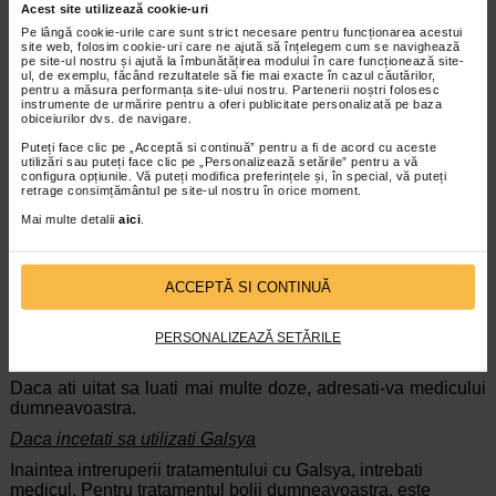
Doza de Galsya trebuie administrata o data pe zi, dimineata,
Acest site utilizează cookie-uri
cu apa sau alte lichide. Incercati sa luati Galsya in timpul
Pe lângă cookie-urile care sunt strict necesare pentru funcționarea acestui
mesei. In timpul tratamentului cu Galsya, beti lichide din
site web, folosim cookie-uri care ne ajută să înțelegem cum se navighează
abundenta, pentru a mentine hidratarea organismului.
pe site-ul nostru și ajută la îmbunătățirea modului în care funcționează site-
ul, de exemplu, făcând rezultatele să fie mai exacte în cazul căutărilor,
pentru a măsura performanța site-ului nostru. Partenerii noștri folosesc
Daca luati mai mult Galsya decat trebuie
instrumente de urmărire pentru a oferi publicitate personalizată pe baza
obiceiurilor dvs. de navigare.
Daca ati luat mai mult decat trebuie din Galsya, adresati-va
imediat medicului sau unui spital de urgenta. Luati cu
Puteți face clic pe „Acceptă si continuă” pentru a fi de acord cu aceste
utilizări sau puteți face clic pe „Personalizează setările” pentru a vă
dumneavoastra si restul de medicament si ambalajul.
configura opțiunile. Vă puteți modifica preferințele și, în special, vă puteți
Semnele supradozajului pot include:
retrage consimțământul pe site-ul nostru în orice moment.
greata severa, varsaturi,
Mai multe detalii
aici
.
slabiciune musculara, batai rare ale inimii, crize
convulsive (convulsii) si pierdere a constientei.
Daca uitati sa luati Galsya
ACCEPTĂ SI CONTINUĂ
Daca uitati sa luati o doza, aceasta trebuie omisa si
tratamentul trebuie continuat in modul obisnuit.
PERSONALIZEAZĂ SETĂRILE
Nu luati o doza dubla pentru a compensa doza uitata.
Daca ati uitat sa luati mai multe doze, adresati-va medicului
dumneavoastra.
Daca incetati sa utilizati Galsya
Inaintea intreruperii tratamentului cu Galsya, intrebati
medicul. Pentru tratamentul bolii dumneavoastra, este