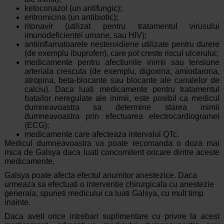
ketoconazol (un antifungic);
eritromicina (un antibiotic);
ritonavir (utilizat pentru tratamentul virusului
imunodeficientei umane, sau HIV);
antiinflamatoarele nesteroidiene utilizate pentru durere
(de exemplu ibuprofen), care pot creste riscul ulcerului;
medicamente pentru afectiunile inimii sau tensiune
arteriala crescuta (de exemplu, digoxina, amiodarona,
atropina, beta-blocante sau blocante ale canalelor de
calciu). Daca luati medicamente pentru tratamentul
batailor neregulate ale inimii, este posibil ca medicul
dumneavoastra sa determine starea inimii
dumneavoastra prin efectuarea electrocardiogramei
(ECG);
medicamente care afecteaza intervalul QTc.
Medicul dumneavoastra va poate recomanda o doza mai
mica de Galsya daca luati concomitent oricare dintre aceste
medicamente.
Galsya poate afecta efectul anumitor anestezice. Daca
urmeaza sa efectuati o interventie chirurgicala cu anestezie
generala, spuneti medicului ca luati Galsya, cu mult timp
inainte.
Daca aveti orice intrebari suplimentare cu privire la acest