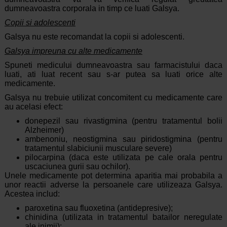
dumneavoastra corporala in timp ce luati Galsya.
Copii si adolescenti
Galsya nu este recomandat la copii si adolescenti.
Galsya impreuna cu alte medicamente
Spuneti medicului dumneavoastra sau farmacistului daca
luati, ati luat recent sau s-ar putea sa luati orice alte
medicamente.
Galsya nu trebuie utilizat concomitent cu medicamente care
au acelasi efect:
donepezil sau rivastigmina (pentru tratamentul bolii
Alzheimer)
ambenoniu, neostigmina sau piridostigmina (pentru
tratamentul slabiciunii musculare severe)
pilocarpina (daca este utilizata pe cale orala pentru
uscaciunea gurii sau ochilor).
Unele medicamente pot determina aparitia mai probabila a
unor reactii adverse la persoanele care utilizeaza Galsya.
Acestea includ:
paroxetina sau fluoxetina (antidepresive);
chinidina (utilizata in tratamentul batailor neregulate
ale inimii);