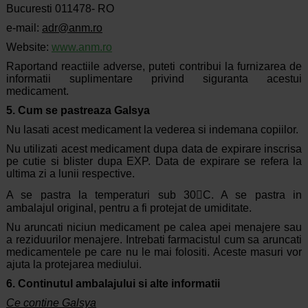
Bucuresti 011478- RO
e-mail:
adr@anm.ro
Website:
www.anm.ro
Raportand reactiile adverse, puteti contribui la furnizarea de
informatii suplimentare privind siguranta acestui
medicament.
5. Cum se pastreaza Galsya
Nu lasati acest medicament la vederea si indemana copiilor.
Nu utilizati acest medicament dupa data de expirare inscrisa
pe cutie si blister dupa EXP. Data de expirare se refera la
ultima zi a lunii respective.
A se pastra la temperaturi sub 30C. A se pastra in
ambalajul original, pentru a fi protejat de umiditate.
Nu aruncati niciun medicament pe calea apei menajere sau
a reziduurilor menajere. Intrebati farmacistul cum sa aruncati
medicamentele pe care nu le mai folositi. Aceste masuri vor
ajuta la protejarea mediului.
6. Continutul ambalajului si alte informatii
Ce contine Galsya