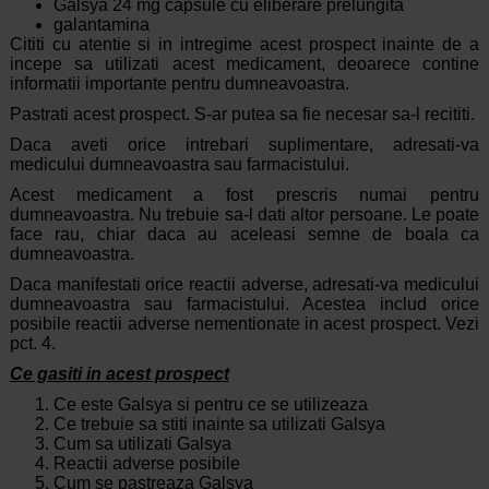
Galsya 24 mg capsule cu eliberare prelungita
galantamina
Cititi cu atentie si in intregime acest prospect inainte de a
incepe sa utilizati acest medicament, deoarece contine
informatii importante pentru dumneavoastra.
Pastrati acest prospect. S-ar putea sa fie necesar sa-l recititi.
Daca aveti orice intrebari suplimentare, adresati-va
medicului dumneavoastra sau farmacistului.
Acest medicament a fost prescris numai pentru
dumneavoastra. Nu trebuie sa-l dati altor persoane. Le poate
face rau, chiar daca au aceleasi semne de boala ca
dumneavoastra.
Daca manifestati orice reactii adverse, adresati-va medicului
dumneavoastra sau farmacistului. Acestea includ orice
posibile reactii adverse nementionate in acest prospect. Vezi
pct. 4.
Ce gasiti in acest prospect
Ce este Galsya si pentru ce se utilizeaza
Ce trebuie sa stiti inainte sa utilizati Galsya
Cum sa utilizati Galsya
Reactii adverse posibile
Cum se pastreaza Galsya