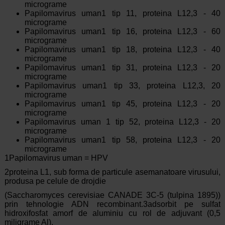
micrograme
Papilomavirus uman1 tip 11, proteina L12,3 - 40
micrograme
Papilomavirus uman1 tip 16, proteina L12,3 - 60
micrograme
Papilomavirus uman1 tip 18, proteina L12,3 - 40
micrograme
Papilomavirus uman1 tip 31, proteina L12,3 - 20
micrograme
Papilomavirus uman1 tip 33, proteina L12,3, 20
micrograme
Papilomavirus uman1 tip 45, proteina L12,3 - 20
micrograme
Papilomavirus uman 1 tip 52, proteina L12,3 - 20
micrograme
Papilomavirus uman1 tip 58, proteina L12,3 - 20
micrograme
1Papilomavirus uman = HPV
2proteina L1, sub forma de particule asemanatoare virusului,
produsa pe celule de drojdie
(Saccharomyces cerevisiae CANADE 3C-5 (tulpina 1895))
prin tehnologie ADN recombinant.3adsorbit pe sulfat
hidroxifosfat amorf de aluminiu cu rol de adjuvant (0,5
miligrame Al).