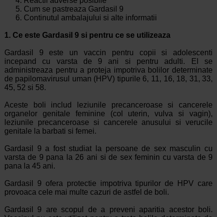
Reactii adverse posibile
Cum se pastreaza Gardasil 9
Continutul ambalajului si alte informatii
1. Ce este Gardasil 9 si pentru ce se utilizeaza
Gardasil 9 este un vaccin pentru copii si adolescenti
incepand cu varsta de 9 ani si pentru adulti. El se
administreaza pentru a proteja impotriva bolilor determinate
de papilomavirusul uman (HPV) tipurile 6, 11, 16, 18, 31, 33,
45, 52 si 58.
Aceste boli includ leziunile precanceroase si cancerele
organelor genitale feminine (col uterin, vulva si vagin),
leziunile precanceroase si cancerele anusului si verucile
genitale la barbati si femei.
Gardasil 9 a fost studiat la persoane de sex masculin cu
varsta de 9 pana la 26 ani si de sex feminin cu varsta de 9
pana la 45 ani.
Gardasil 9 ofera protectie impotriva tipurilor de HPV care
provoaca cele mai multe cazuri de astfel de boli.
Gardasil 9 are scopul de a preveni aparitia acestor boli.