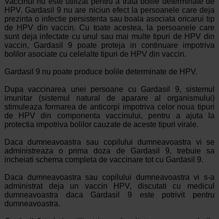
Vaccinul nu este utilizat pentru a trata bolile determinate de
HPV. Gardasil 9 nu are niciun efect la persoanele care deja
prezinta o infectie persistenta sau boala asociata oricarui tip
de HPV din vaccin. Cu toate acestea, la persoanele care
sunt deja infectate cu unul sau mai multe tipuri de HPV din
vaccin, Gardasil 9 poate proteja in continuare impotriva
bolilor asociate cu celelalte tipuri de HPV din vaccin.
Gardasil 9 nu poate produce bolile determinate de HPV.
Dupa vaccinarea unei persoane cu Gardasil 9, sistemul
imunitar (sistemul natural de aparare al organismului)
stimuleaza formarea de anticorpi impotriva celor noua tipuri
de HPV din componenta vaccinului, pentru a ajuta la
protectia impotriva bolilor cauzate de aceste tipuri virale.
Daca dumneavoastra sau copilului dumneavoastra vi se
administreaza o prima doza de Gardasil 9, trebuie sa
incheiati schema completa de vaccinare tot cu Gardasil 9.
Daca dumneavoastra sau copilului dumneavoastra vi s-a
administrat deja un vaccin HPV, discutati cu medicul
dumneavoastra daca Gardasil 9 este potrivit pentru
dumneavoastra.