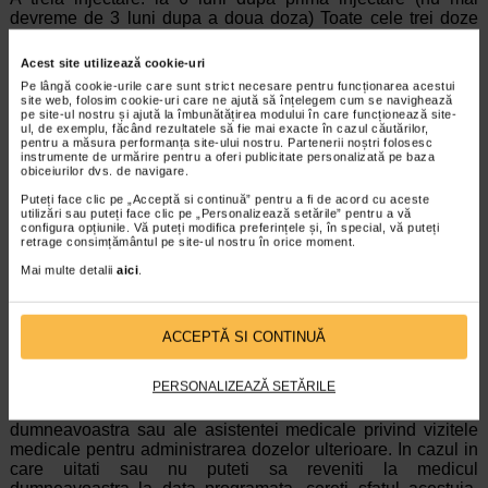
devreme de 3 luni dupa a doua doza) Toate cele trei doze
trebuie administrate in decursul unei perioade de 1 an. Va
rugam adresati-va medicului dumneavoastra pentru mai
Acest site utilizează cookie-uri
multe informatii.
Pe lângă cookie-urile care sunt strict necesare pentru funcționarea acestui
site web, folosim cookie-uri care ne ajută să înțelegem cum se navighează
Se recomanda ca persoanele carora li se administreaza o
pe site-ul nostru și ajută la îmbunătățirea modului în care funcționează site-
ul, de exemplu, făcând rezultatele să fie mai exacte în cazul căutărilor,
prima doza de Gardasil 9, sa completeze schema de
pentru a măsura performanța site-ului nostru. Partenerii noștri folosesc
vaccinare tot cu Gardasil 9.
instrumente de urmărire pentru a oferi publicitate personalizată pe baza
obiceiurilor dvs. de navigare.
Gardasil 9 trebuie administrat sub forma unei injectii
Puteți face clic pe „Acceptă si continuă” pentru a fi de acord cu aceste
efectuate in muschi, acul trecand prin piele (de preferat in
utilizări sau puteți face clic pe „Personalizează setările” pentru a vă
configura opțiunile. Vă puteți modifica preferințele și, în special, vă puteți
muschiul din partea superioara a bratului sau coapsei).
retrage consimțământul pe site-ul nostru în orice moment.
Mai multe detalii
aici
.
Daca uitati o doza de Gardasil 9
Daca ati omis o injectare programata, medicul
ACCEPTĂ SI CONTINUĂ
dumneavoastra va decide cand se poate administra doza
omisa.
PERSONALIZEAZĂ SETĂRILE
Este important sa urmati instructiunile medicului
dumneavoastra sau ale asistentei medicale privind vizitele
medicale pentru administrarea dozelor ulterioare. In cazul in
care uitati sau nu puteti sa reveniti la medicul