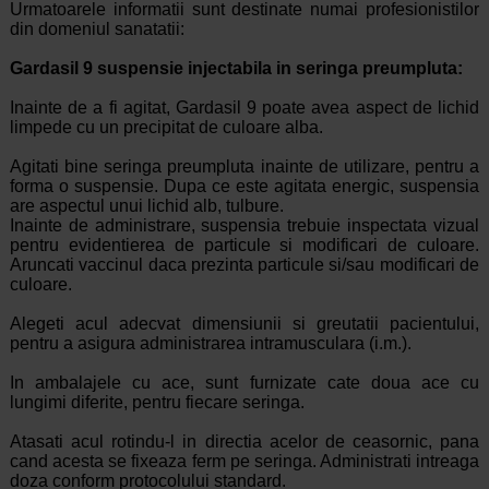
Urmatoarele informatii sunt destinate numai profesionistilor
din domeniul sanatatii:
Gardasil 9 suspensie injectabila in seringa preumpluta:
Inainte de a fi agitat, Gardasil 9 poate avea aspect de lichid
limpede cu un precipitat de culoare alba.
Agitati bine seringa preumpluta inainte de utilizare, pentru a
forma o suspensie. Dupa ce este agitata energic, suspensia
are aspectul unui lichid alb, tulbure.
Inainte de administrare, suspensia trebuie inspectata vizual
pentru evidentierea de particule si modificari de culoare.
Aruncati vaccinul daca prezinta particule si/sau modificari de
culoare.
Alegeti acul adecvat dimensiunii si greutatii pacientului,
pentru a asigura administrarea intramusculara (i.m.).
In ambalajele cu ace, sunt furnizate cate doua ace cu
lungimi diferite, pentru fiecare seringa.
Atasati acul rotindu-l in directia acelor de ceasornic, pana
cand acesta se fixeaza ferm pe seringa. Administrati intreaga
doza conform protocolului standard.