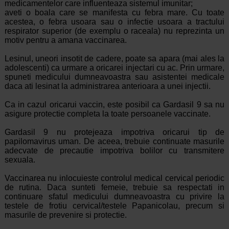
medicamentelor care influenteaza sistemul imunitar;
aveti o boala care se manifesta cu febra mare. Cu toate
acestea, o febra usoara sau o infectie usoara a tractului
respirator superior (de exemplu o raceala) nu reprezinta un
motiv pentru a amana vaccinarea.
Lesinul, uneori insotit de cadere, poate sa apara (mai ales la
adolescenti) ca urmare a oricarei injectari cu ac. Prin urmare,
spuneti medicului dumneavoastra sau asistentei medicale
daca ati lesinat la administrarea anterioara a unei injectii.
Ca in cazul oricarui vaccin, este posibil ca Gardasil 9 sa nu
asigure protectie completa la toate persoanele vaccinate.
Gardasil 9 nu protejeaza impotriva oricarui tip de
papilomavirus uman. De aceea, trebuie continuate masurile
adecvate de precautie impotriva bolilor cu transmitere
sexuala.
Vaccinarea nu inlocuieste controlul medical cervical periodic
de rutina. Daca sunteti femeie, trebuie sa respectati in
continuare sfatul medicului dumneavoastra cu privire la
testele de frotiu cervical/testele Papanicolau, precum si
masurile de prevenire si protectie.