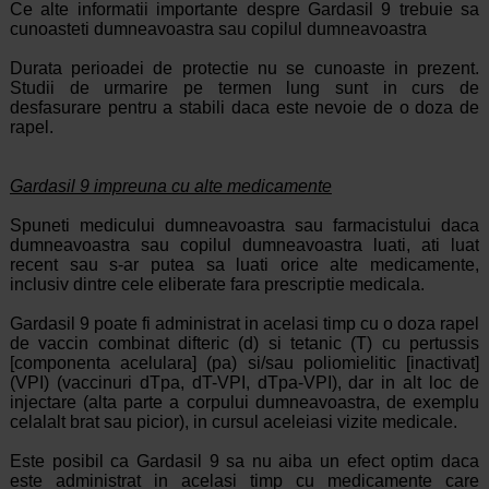
Ce alte informatii importante despre Gardasil 9 trebuie sa
cunoasteti dumneavoastra sau copilul dumneavoastra
Durata perioadei de protectie nu se cunoaste in prezent.
Studii de urmarire pe termen lung sunt in curs de
desfasurare pentru a stabili daca este nevoie de o doza de
rapel.
Gardasil 9 impreuna cu alte medicamente
Spuneti medicului dumneavoastra sau farmacistului daca
dumneavoastra sau copilul dumneavoastra luati, ati luat
recent sau s-ar putea sa luati orice alte medicamente,
inclusiv dintre cele eliberate fara prescriptie medicala.
Gardasil 9 poate fi administrat in acelasi timp cu o doza rapel
de vaccin combinat difteric (d) si tetanic (T) cu pertussis
[componenta acelulara] (pa) si/sau poliomielitic [inactivat]
(VPI) (vaccinuri dTpa, dT-VPI, dTpa-VPI), dar in alt loc de
injectare (alta parte a corpului dumneavoastra, de exemplu
celalalt brat sau picior), in cursul aceleiasi vizite medicale.
Este posibil ca Gardasil 9 sa nu aiba un efect optim daca
este administrat in acelasi timp cu medicamente care