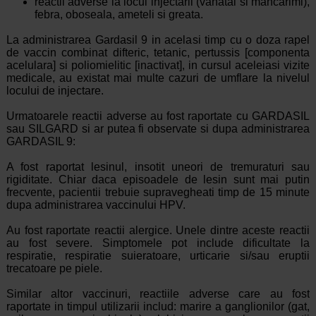
reactii adverse la locul injectarii (vanatai si mancarimi),
febra, oboseala, ameteli si greata.
La administrarea Gardasil 9 in acelasi timp cu o doza rapel
de vaccin combinat difteric, tetanic, pertussis [componenta
acelulara] si poliomielitic [inactivat], in cursul aceleiasi vizite
medicale, au existat mai multe cazuri de umflare la nivelul
locului de injectare.
Urmatoarele reactii adverse au fost raportate cu GARDASIL
sau SILGARD si ar putea fi observate si dupa administrarea
GARDASIL 9:
A fost raportat lesinul, insotit uneori de tremuraturi sau
rigiditate. Chiar daca episoadele de lesin sunt mai putin
frecvente, pacientii trebuie supravegheati timp de 15 minute
dupa administrarea vaccinului HPV.
Au fost raportate reactii alergice. Unele dintre aceste reactii
au fost severe. Simptomele pot include dificultate la
respiratie, respiratie suieratoare, urticarie si/sau eruptii
trecatoare pe piele.
Similar altor vaccinuri, reactiile adverse care au fost
raportate in timpul utilizarii includ: marire a ganglionilor (gat,