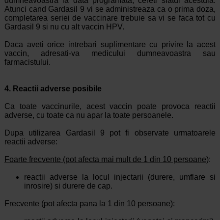
dumneavoastra la data programata, cereti sfatul acestuia.
Atunci cand Gardasil 9 vi se administreaza ca o prima doza,
completarea seriei de vaccinare trebuie sa vi se faca tot cu
Gardasil 9 si nu cu alt vaccin HPV.
Daca aveti orice intrebari suplimentare cu privire la acest
vaccin, adresati-va medicului dumneavoastra sau
farmacistului.
4. Reactii adverse posibile
Ca toate vaccinurile, acest vaccin poate provoca reactii
adverse, cu toate ca nu apar la toate persoanele.
Dupa utilizarea Gardasil 9 pot fi observate urmatoarele
reactii adverse:
Foarte frecvente (pot afecta mai mult de 1 din 10 persoane)
:
reactii adverse la locul injectarii (durere, umflare si
inrosire) si durere de cap.
Frecvente (pot afecta pana la 1 din 10 persoane):