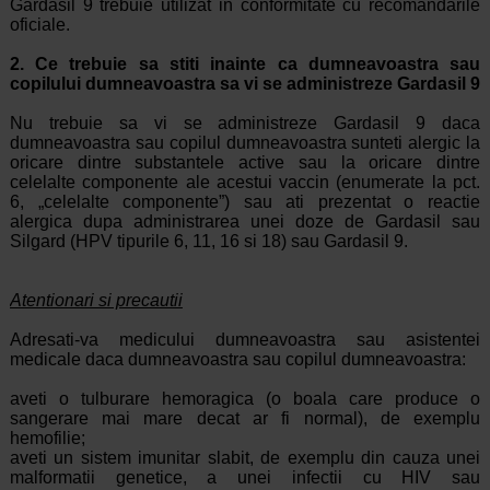
Gardasil 9 trebuie utilizat in conformitate cu recomandarile
oficiale.
2. Ce trebuie sa stiti inainte ca dumneavoastra sau
copilului dumneavoastra sa vi se administreze Gardasil 9
Nu trebuie sa vi se administreze Gardasil 9 daca
dumneavoastra sau copilul dumneavoastra sunteti alergic la
oricare dintre substantele active sau la oricare dintre
celelalte componente ale acestui vaccin (enumerate la pct.
6, „celelalte componente”) sau ati prezentat o reactie
alergica dupa administrarea unei doze de Gardasil sau
Silgard (HPV tipurile 6, 11, 16 si 18) sau Gardasil 9.
Atentionari si precautii
Adresati-va medicului dumneavoastra sau asistentei
medicale daca dumneavoastra sau copilul dumneavoastra:
aveti o tulburare hemoragica (o boala care produce o
sangerare mai mare decat ar fi normal), de exemplu
hemofilie;
aveti un sistem imunitar slabit, de exemplu din cauza unei
malformatii genetice, a unei infectii cu HIV sau