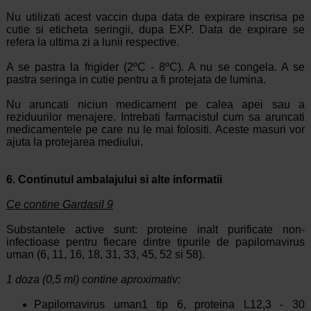
Nu utilizati acest vaccin dupa data de expirare inscrisa pe
cutie si eticheta seringii, dupa EXP. Data de expirare se
refera la ultima zi a lunii respective.
A se pastra la frigider (2ºC - 8ºC). A nu se congela. A se
pastra seringa in cutie pentru a fi protejata de lumina.
Nu aruncati niciun medicament pe calea apei sau a
reziduurilor menajere. Intrebati farmacistul cum sa aruncati
medicamentele pe care nu le mai folositi. Aceste masuri vor
ajuta la protejarea mediului.
6. Continutul ambalajului si alte informatii
Ce contine Gardasil 9
Substantele active sunt: proteine inalt purificate non-
infectioase pentru fiecare dintre tipurile de papilomavirus
uman (6, 11, 16, 18, 31, 33, 45, 52 si 58).
1 doza (0,5 ml) contine aproximativ:
Papilomavirus uman1 tip 6, proteina L12,3 - 30