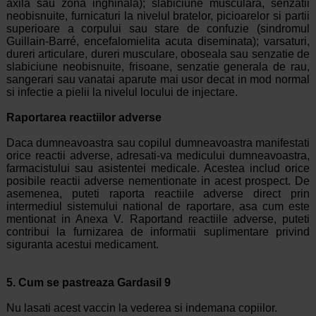
axila sau zona inghinala); slabiciune musculara, senzatii
neobisnuite, furnicaturi la nivelul bratelor, picioarelor si partii
superioare a corpului sau stare de confuzie (sindromul
Guillain-Barré, encefalomielita acuta diseminata); varsaturi,
dureri articulare, dureri musculare, oboseala sau senzatie de
slabiciune neobisnuite, frisoane, senzatie generala de rau,
sangerari sau vanatai aparute mai usor decat in mod normal
si infectie a pielii la nivelul locului de injectare.
Raportarea reactiilor adverse
Daca dumneavoastra sau copilul dumneavoastra manifestati
orice reactii adverse, adresati-va medicului dumneavoastra,
farmacistului sau asistentei medicale. Acestea includ orice
posibile reactii adverse nementionate in acest prospect. De
asemenea, puteti raporta reactiile adverse direct prin
intermediul sistemului national de raportare, asa cum este
mentionat in Anexa V. Raportand reactiile adverse, puteti
contribui la furnizarea de informatii suplimentare privind
siguranta acestui medicament.
5. Cum se pastreaza Gardasil 9
Nu lasati acest vaccin la vederea si indemana copiilor.