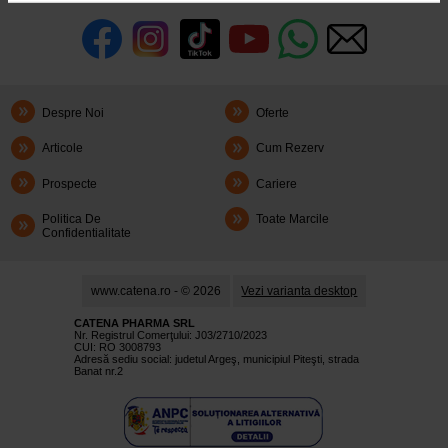
Despre Noi
Oferte
Articole
Cum Rezerv
Prospecte
Cariere
Politica De
Toate Marcile
Confidentialitate
www.catena.ro - © 2026
Vezi varianta desktop
CATENA PHARMA SRL
Nr. Registrul Comerţului: J03/2710/2023
CUI: RO 3008793
Adresă sediu social: judetul Argeş, municipiul Piteşti, strada
Banat nr.2