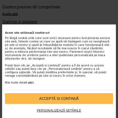
Gastrocynesine 60 comprimate
Indicatii
Sarcina si alaptare
In general, este recomandabil ca pe timpul sarcinii sau
Acest site utilizează cookie-uri
perioadei de alaptare sa cereti sfatul medicului sau
Pe lângă cookie-urile care sunt strict necesare pentru funcționarea acestui
farmacistului inaintea utilizarii unui medicament.
site web, folosim cookie-uri care ne ajută să înțelegem cum se navighează
pe site-ul nostru și ajută la îmbunătățirea modului în care funcționează site-
Interactiuni medicamentoase
ul, de exemplu, făcând rezultatele să fie mai exacte în cazul căutărilor,
pentru a măsura performanța site-ului nostru. Partenerii noștri folosesc
Pentru evitarea eventualelor interactiuni intre mai multe
instrumente de urmărire pentru a oferi publicitate personalizată pe baza
obiceiurilor dvs. de navigare.
medicamente, semnalati medicului sau farmacistului orice alt
tratament In curs.
Puteți face clic pe „Acceptă si continuă” pentru a fi de acord cu aceste
utilizări sau puteți face clic pe „Personalizează setările” pentru a vă
Mod de Administrare
configura opțiunile. Vă puteți modifica preferințele și, în special, vă puteți
retrage consimțământul pe site-ul nostru în orice moment.
1 - 2 comprimate cu un sfert de ora inaintea meselor
Mai multe detalii
aici
.
principale. In cazul in care este necesar, se repeta
administrarea si dupa mese. Comprimatele au un gust usor
indulcit, ele pot fi supte lent sau dizolvate in putina apa.
ACCEPTĂ SI CONTINUĂ
Inapoi la prospecte
PERSONALIZEAZĂ SETĂRILE
infoline@catena.ro
CallCenter