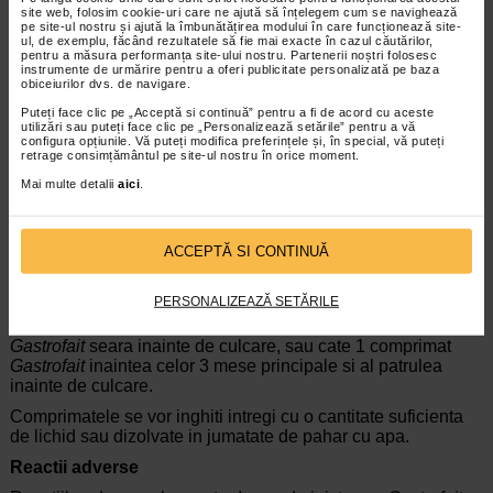
si neonatal de intoxicatie cu aluminiu.
site web, folosim cookie-uri care ne ajută să înțelegem cum se navighează
pe site-ul nostru și ajută la îmbunătățirea modului în care funcționează site-
Nu se recomanda utilizarea produsului in timpul alaptarii.
ul, de exemplu, făcând rezultatele să fie mai exacte în cazul căutărilor,
pentru a măsura performanța site-ului nostru. Partenerii noștri folosesc
Efecte asupra capacitatii de a conduce vehicule sau de a
instrumente de urmărire pentru a oferi publicitate personalizată pe baza
folosi utilaje
obiceiurilor dvs. de navigare.
Puteți face clic pe „Acceptă si continuă” pentru a fi de acord cu aceste
Gastrofait
nu influenteaza capacitatea de a conduce
utilizări sau puteți face clic pe „Personalizează setările” pentru a vă
vehicule sau de a folosi utilaje, dar pacientii trebuie informati
configura opțiunile. Vă puteți modifica preferințele și, în special, vă puteți
despre posibilitatea aparitiei vertijului, ametelilor sau
retrage consimțământul pe site-ul nostru în orice moment.
somnolentei.
Mai multe detalii
aici
.
Doze si mod de administrare
Doza recomandata este de 4 g sucralfat pe zi (cate 2
ACCEPTĂ SI CONTINUĂ
comprimate
Gastrofait
de 2 ori pe zi sau cate 1 comprimat
Gastrofait
de 4 ori pe zi).
PERSONALIZEAZĂ SETĂRILE
Comprimatele trebuie administrate pe stomacul gol, 2
comprimate
Gastrofait
dimineata si alte 2 comprimate
Gastrofait
seara inainte de culcare, sau cate 1 comprimat
Gastrofait
inaintea celor 3 mese principale si al patrulea
inainte de culcare.
Comprimatele se vor inghiti intregi cu o cantitate suficienta
de lichid sau dizolvate in jumatate de pahar cu apa.
Reactii adverse