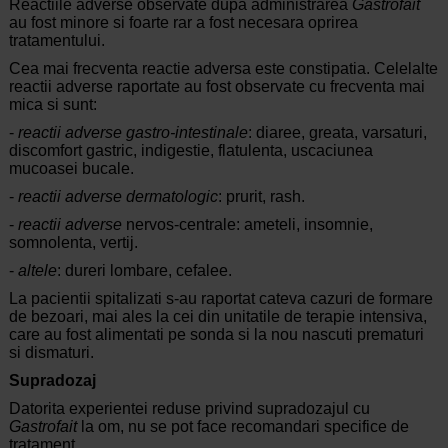
Reactiile adverse observate dupa administrarea
Gastrofait
au fost minore si foarte rar a fost necesara oprirea
tratamentului.
Cea mai frecventa reactie adversa este constipatia. Celelalte
reactii adverse raportate au fost observate cu frecventa mai
mica si sunt:
-
reactii adverse gastro-intestinale
: diaree, greata, varsaturi,
discomfort gastric, indigestie, flatulenta, uscaciunea
mucoasei bucale.
-
reactii adverse dermatologic
: prurit, rash.
-
reactii adverse
nervos-centrale: ameteli, insomnie,
somnolenta, vertij.
-
altele
: dureri lombare, cefalee.
La pacientii spitalizati s-au raportat cateva cazuri de formare
de bezoari, mai ales la cei din unitatile de terapie intensiva,
care au fost alimentati pe sonda si la nou nascuti prematuri
si dismaturi.
Supradozaj
Datorita experientei reduse privind supradozajul cu
Gastrofait
la om, nu se pot face recomandari specifice de
tratament.