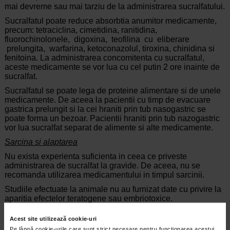
mai devreme sau mai tarziu de la administrarea sucralfatului.
Sucralfatul poate reduce absorbtia anumitor medicamente,
precum: tetraciclina, cimetidina, ranitidina,
fluorochinolonele, digoxina, teofilina cu eliberare
prelungita, warfarina, ketoconazolul, tiroxina, chinidina si
fenitoina. La administrarea concomitenta cu sucralfatul,
aceste medicamente se vor lua cu cel putin 2 ore inainte de
sucralfat.
Sucralfatul se poate lega de proteine alimentare si de unele
medicamente. De aceea la pacientii cu timp de evacuare
gastrica prelungit si la cei hraniti prin tub nasogastric se
poate forma un bezoar. Pacientii hraniti prin tub nazogastric
vor lua sucralfat separat de alimente si alte medicamente.
Sarcina si alaptarea
Nu exista experienta suficienta in ceea ce priveste
administrarea de sucralfat la gravide. De aceea, nu se
recomanda utilizarea medicamentului in timpul sarcinii.
Studiile efectuate la animale nu au furnizat date cu privire la
aparitia efectelor teratogene sau embriotoxice.
Tinand cont ca medicamentul contine aluminiu, ce se poate
Acest site utilizează cookie-uri
absorbi, in caz de insuficienta renala materna exista risc fetal
Pe lângă cookie-urile care sunt strict necesare pentru funcționarea acestui