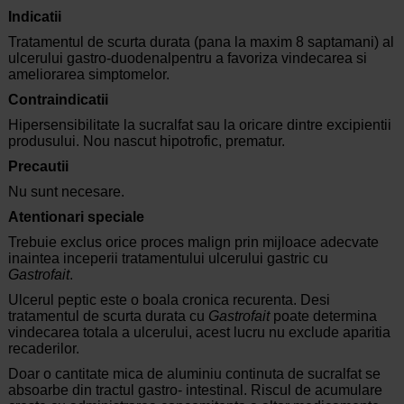
Indicatii
Tratamentul de scurta durata (pana la maxim 8 saptamani) al
ulcerului gastro-duodenalpentru a favoriza vindecarea si
ameliorarea simptomelor.
Contraindicatii
Hipersensibilitate la sucralfat sau la oricare dintre excipientii
produsului. Nou nascut hipotrofic, prematur.
Precautii
Nu sunt necesare.
Atentionari speciale
Trebuie exclus orice proces malign prin mijloace adecvate
inaintea inceperii tratamentului ulcerului gastric cu
Gastrofait
.
Ulcerul peptic este o boala cronica recurenta. Desi
tratamentul de scurta durata cu
Gastrofait
poate determina
vindecarea totala a ulcerului, acest lucru nu exclude aparitia
recaderilor.
Doar o cantitate mica de aluminiu continuta de sucralfat se
absoarbe din tractul gastro- intestinal. Riscul de acumulare