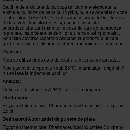
Studiile de toxicitate dupa doza unica orala efectuate la
animale, cu doze de pana la 12 g/kg, nu au evidentiat o doza
letala. Intrucit
Gastrofait
se absoarbe in proportie foarte mica
de la nivelul tractului digestiv, riscurile asociate
supradozajului sunt minime. In cazurile rare de supradozaj
raportate, majoritatea pacientilor au ramas asimptomatici.
Reactiile adverse raportate asociate supradozajului sunt
gastro-intestinale: dispepsie, dureri abdominale si varsaturi.
Pastrare
A nu se utiliza dupa data de expirare inscrisa pe ambalaj.
A se pastra la temperaturi sub 25°C, in ambalajul original. A
nu se lasa la indemana copiilor.
Ambalaj
Cutie cu 5 blistere din Al/PVC a cate 4 comprimate.
Producator
Egyptian International Pharmaceutical Industries Company,
Egipt
Detinatorul Autorizatiei de punere de piata
Egyptian International Pharmaceutical Industries Company