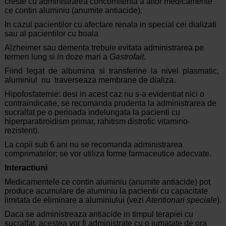
creste cu administrarea concomitenta a altor medicamente
ce contin aluminiu (anumite antiacide).
In cazul pacientilor cu afectare renala in special cei dializati
sau al pacientilor cu boala
Alzheimer sau dementa trebuie evitata administrarea pe
termen lung si in doze mari a
Gastrofait
.
Fiind legat de albumina si transferine la nivel plasmatic,
aluminiul nu traverseaza membrane de dializa.
Hipofosfatemie: desi in acest caz nu s-a evidentiat nici o
contraindicatie, se recomanda prudenta la administrarea de
sucralfat pe o perioada indelungata la pacienti cu
hiperparatiroidism primar, rahitism distrofic vitamino-
rezistent).
La copii sub 6 ani nu se recomanda administrarea
comprimatelor; se vor utiliza forme farmaceutice adecvate.
Interactiuni
Medicamentele ce contin aluminiu (anumite antiacide) pot
produce acumulare de aluminiu la pacientii cu capacitate
limitata de eliminare a aluminiului (vezi
Atentionari speciale
).
Daca se administreaza antiacide in timpul terapiei cu
sucralfat, acestea vor fi administrate cu o jumatate de ora