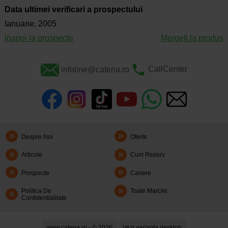
Data ultimei verificari a prospectului
Ianuarie, 2005
Inapoi la prospecte
Mergeti la produs
infoline@catena.ro
CallCenter
Despre Noi
Oferte
Articole
Cum Rezerv
Prospecte
Cariere
Politica De
Toate Marcile
Confidentialitate
www.catena.ro - © 2026
Vezi varianta desktop