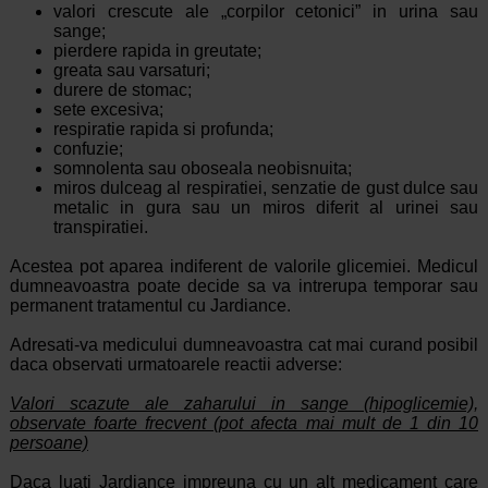
valori crescute ale „corpilor cetonici” in urina sau
sange;
pierdere rapida in greutate;
greata sau varsaturi;
durere de stomac;
sete excesiva;
respiratie rapida si profunda;
confuzie;
somnolenta sau oboseala neobisnuita;
miros dulceag al respiratiei, senzatie de gust dulce sau
metalic in gura sau un miros diferit al urinei sau
transpiratiei.
Acestea pot aparea indiferent de valorile glicemiei. Medicul
dumneavoastra poate decide sa va intrerupa temporar sau
permanent tratamentul cu Jardiance.
Adresati-va medicului dumneavoastra cat mai curand posibil
daca observati urmatoarele reactii adverse:
Valori scazute ale zaharului in sange (hipoglicemie),
observate foarte frecvent (pot afecta mai mult de 1 din 10
persoane)
Daca luati Jardiance impreuna cu un alt medicament care