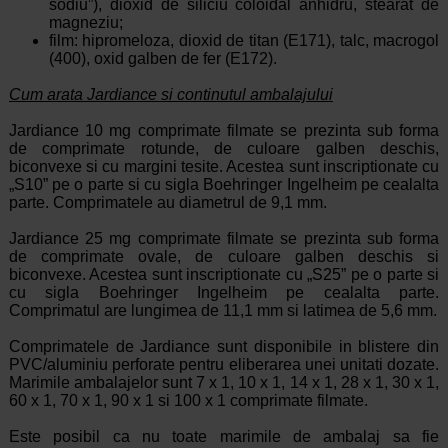
sodiu”), dioxid de siliciu coloidal anhidru, stearat de
magneziu;
film: hipromeloza, dioxid de titan (E171), talc, macrogol
(400), oxid galben de fer (E172).
Cum arata Jardiance si continutul ambalajului
Jardiance 10 mg comprimate filmate se prezinta sub forma
de comprimate rotunde, de culoare galben deschis,
biconvexe si cu margini tesite. Acestea sunt inscriptionate cu
„S10” pe o parte si cu sigla Boehringer Ingelheim pe cealalta
parte. Comprimatele au diametrul de 9,1 mm.
Jardiance 25 mg comprimate filmate se prezinta sub forma
de comprimate ovale, de culoare galben deschis si
biconvexe. Acestea sunt inscriptionate cu „S25” pe o parte si
cu sigla Boehringer Ingelheim pe cealalta parte.
Comprimatul are lungimea de 11,1 mm si latimea de 5,6 mm.
Comprimatele de Jardiance sunt disponibile in blistere din
PVC/aluminiu perforate pentru eliberarea unei unitati dozate.
Marimile ambalajelor sunt 7 x 1, 10 x 1, 14 x 1, 28 x 1, 30 x 1,
60 x 1, 70 x 1, 90 x 1 si 100 x 1 comprimate filmate.
Este posibil ca nu toate marimile de ambalaj sa fie