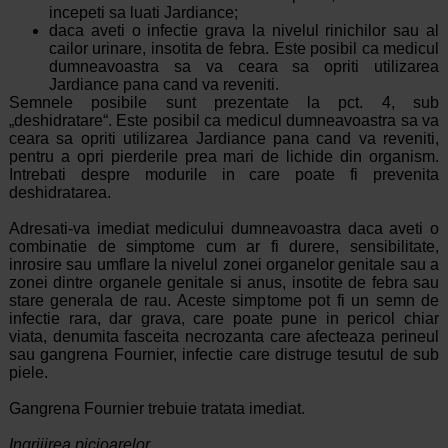
incepeti sa luati Jardiance;
daca aveti o infectie grava la nivelul rinichilor sau al
cailor urinare, insotita de febra. Este posibil ca medicul
dumneavoastra sa va ceara sa opriti utilizarea
Jardiance pana cand va reveniti.
Semnele posibile sunt prezentate la pct. 4, sub
„deshidratare“. Este posibil ca medicul dumneavoastra sa va
ceara sa opriti utilizarea Jardiance pana cand va reveniti,
pentru a opri pierderile prea mari de lichide din organism.
Intrebati despre modurile in care poate fi prevenita
deshidratarea.
Adresati-va imediat medicului dumneavoastra daca aveti o
combinatie de simptome cum ar fi durere, sensibilitate,
inrosire sau umflare la nivelul zonei organelor genitale sau a
zonei dintre organele genitale si anus, insotite de febra sau
stare generala de rau. Aceste simptome pot fi un semn de
infectie rara, dar grava, care poate pune in pericol chiar
viata, denumita fasceita necrozanta care afecteaza perineul
sau gangrena Fournier, infectie care distruge tesutul de sub
piele.
Gangrena Fournier trebuie tratata imediat.
Ingrijirea picioarelor