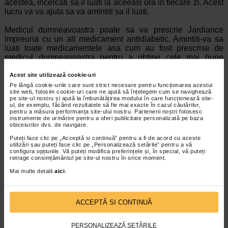
acestea, incercati sa il luati la aceeasi ora in fiecare zi. Acest
lucru va va ajuta sa va amintiti sa il luati.
Medicul dumneavoastra poate sa va prescrie Jardiance
impreuna cu un alt medicament antidiabetic. Amintiti-va sa
luati toate medicamentele asa cum au fost prescrise de
medicul dumneavoastra pentru a obtine cele mai bune
rezultate privind starea dumneavoastra de sanatate.
Acest site utilizează cookie-uri
Regimul alimentar adecvat si exercitiul fizic ajuta organismul
Pe lângă cookie-urile care sunt strict necesare pentru funcționarea acestui
site web, folosim cookie-uri care ne ajută să înțelegem cum se navighează
dumneavoastra sa utilizeze zaharul din sange mai bine. In
pe site-ul nostru și ajută la îmbunătățirea modului în care funcționează site-
timp ce luati Jardiance, este important sa respectati regimul
ul, de exemplu, făcând rezultatele să fie mai exacte în cazul căutărilor,
alimentar si programul de exercitii fizice recomandate de
pentru a măsura performanța site-ului nostru. Partenerii noștri folosesc
instrumente de urmărire pentru a oferi publicitate personalizată pe baza
catre medicul dumneavoastra.
obiceiurilor dvs. de navigare.
Puteți face clic pe „Acceptă si continuă” pentru a fi de acord cu aceste
Daca luati mai mult Jardiance decat trebuie
utilizări sau puteți face clic pe „Personalizează setările” pentru a vă
Daca luati mai mult Jardiance decat trebuie, spuneti imediat
configura opțiunile. Vă puteți modifica preferințele și, în special, vă puteți
medicului dumneavoastra sau mergeti imediat la spital. Luati
retrage consimțământul pe site-ul nostru în orice moment.
cu dumneavoastra ambalajul medicamentului.
Mai multe detalii
aici
.
Daca uitati sa luati Jardiance
ACCEPTĂ SI CONTINUĂ
Ceea ce trebuie facut in cazul in care uitati sa luati un
comprimat depinde de timpul ramas pana la urmatoarea
doza.
PERSONALIZEAZĂ SETĂRILE