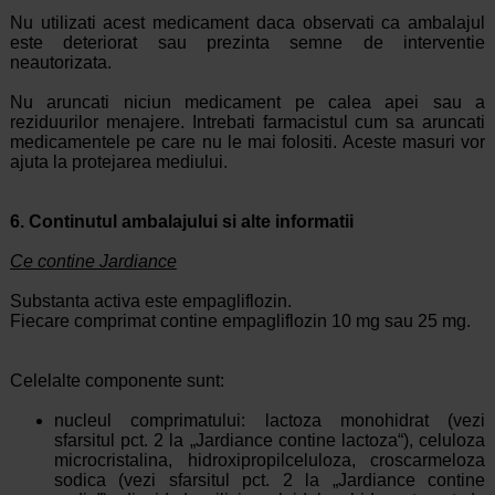
Nu utilizati acest medicament daca observati ca ambalajul
este deteriorat sau prezinta semne de interventie
neautorizata.
Nu aruncati niciun medicament pe calea apei sau a
reziduurilor menajere. Intrebati farmacistul cum sa aruncati
medicamentele pe care nu le mai folositi. Aceste masuri vor
ajuta la protejarea mediului.
6. Continutul ambalajului si alte informatii
Ce contine Jardiance
Substanta activa este empagliflozin.
Fiecare comprimat contine empagliflozin 10 mg sau 25 mg.
Celelalte componente sunt:
nucleul comprimatului: lactoza monohidrat (vezi
sfarsitul pct. 2 la „Jardiance contine lactoza“), celuloza
microcristalina, hidroxipropilceluloza, croscarmeloza
sodica (vezi sfarsitul pct. 2 la „Jardiance contine