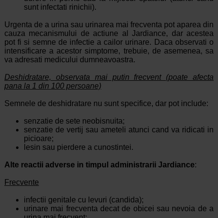
sunt infectati rinichii).
Urgenta de a urina sau urinarea mai frecventa pot aparea din
cauza mecanismului de actiune al Jardiance, dar acestea
pot fi si semne de infectie a cailor urinare. Daca observati o
intensificare a acestor simptome, trebuie, de asemenea, sa
va adresati medicului dumneavoastra.
Deshidratare, observata mai putin frecvent (poate afecta
pana la 1 din 100 persoane)
Semnele de deshidratare nu sunt specifice, dar pot include:
senzatie de sete neobisnuita;
senzatie de vertij sau ameteli atunci cand va ridicati in
picioare;
lesin sau pierdere a cunostintei.
Alte reactii adverse in timpul administrarii Jardiance
:
Frecvente
infectii genitale cu levuri (candida);
urinare mai frecventa decat de obicei sau nevoia de a
urina mai frecvent;