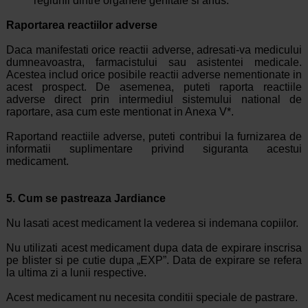
regiunii dintre organele genitale si anus.
Raportarea reactiilor adverse
Daca manifestati orice reactii adverse, adresati-va medicului
dumneavoastra, farmacistului sau asistentei medicale.
Acestea includ orice posibile reactii adverse nementionate in
acest prospect. De asemenea, puteti raporta reactiile
adverse direct prin intermediul sistemului national de
raportare, asa cum este mentionat in Anexa V*.
Raportand reactiile adverse, puteti contribui la furnizarea de
informatii suplimentare privind siguranta acestui
medicament.
5. Cum se pastreaza Jardiance
Nu lasati acest medicament la vederea si indemana copiilor.
Nu utilizati acest medicament dupa data de expirare inscrisa
pe blister si pe cutie dupa „EXP”. Data de expirare se refera
la ultima zi a lunii respective.
Acest medicament nu necesita conditii speciale de pastrare.