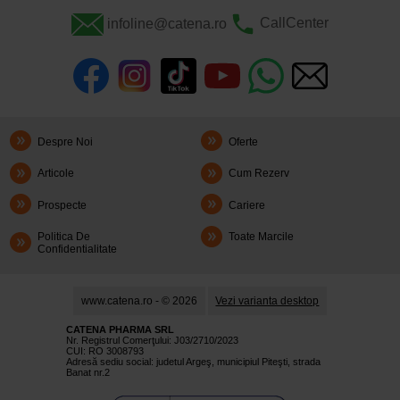
infoline@catena.ro
CallCenter
Despre Noi
Oferte
Articole
Cum Rezerv
Prospecte
Cariere
Politica De
Toate Marcile
Confidentialitate
www.catena.ro - © 2026
Vezi varianta desktop
CATENA PHARMA SRL
Nr. Registrul Comerţului: J03/2710/2023
CUI: RO 3008793
Adresă sediu social: judetul Argeş, municipiul Piteşti, strada
Banat nr.2