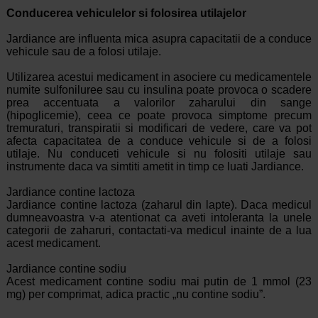
Conducerea vehiculelor si folosirea utilajelor
Jardiance are influenta mica asupra capacitatii de a conduce
vehicule sau de a folosi utilaje.
Utilizarea acestui medicament in asociere cu medicamentele
numite sulfoniluree sau cu insulina poate provoca o scadere
prea accentuata a valorilor zaharului din sange
(hipoglicemie), ceea ce poate provoca simptome precum
tremuraturi, transpiratii si modificari de vedere, care va pot
afecta capacitatea de a conduce vehicule si de a folosi
utilaje. Nu conduceti vehicule si nu folositi utilaje sau
instrumente daca va simtiti ametit in timp ce luati Jardiance.
Jardiance contine lactoza
Jardiance contine lactoza (zaharul din lapte). Daca medicul
dumneavoastra v-a atentionat ca aveti intoleranta la unele
categorii de zaharuri, contactati-va medicul inainte de a lua
acest medicament.
Jardiance contine sodiu
Acest medicament contine sodiu mai putin de 1 mmol (23
mg) per comprimat, adica practic „nu contine sodiu”.