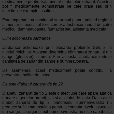
medicamente pentru tratamentul diabetului zaharat. Acestea
pot fi medicamente administrate pe cale orala sau prin
injectie, de exemplu insulina.
Este important sa continuati sa urmati planul privind regimul
alimentar si exercitiul fizic care v-a fost recomandat de catre
medicul dumneavoastra, farmacist sau asistenta medicala.
Cum actioneaza Jardiance
Jardiance actioneaza prin blocarea proteinei SGLT2 la
nivelul rinichilor. Aceasta determina eliminarea zaharului din
sange (glucozei) in urina. Prin aceasta, Jardiance reduce
cantitatea de zahar din sangele dumneavoastra.
De asemenea, acest medicament poate contribui la
prevenirea bolilor de inima.
Ce este diabetul zaharat de tip 2?
Diabetul zaharat de tip 2 este o afectiune care apare atat ca
urmare a genelor proprii, cat si a stilului de viata. Daca aveti
diabet zaharat de tip 2, pancreasul dumneavoastra nu
produce suficienta insulina pentru a controla nivelul glucozei
din sange, iar organismul dumneavoastra nu este capabil sa