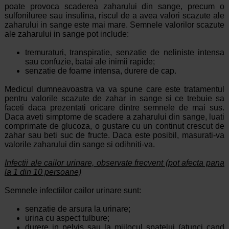
poate provoca scaderea zaharului din sange, precum o
sulfoniluree sau insulina, riscul de a avea valori scazute ale
zaharului in sange este mai mare. Semnele valorilor scazute
ale zaharului in sange pot include:
tremuraturi, transpiratie, senzatie de neliniste intensa
sau confuzie, batai ale inimii rapide;
senzatie de foame intensa, durere de cap.
Medicul dumneavoastra va va spune care este tratamentul
pentru valorile scazute de zahar in sange si ce trebuie sa
faceti daca prezentati oricare dintre semnele de mai sus.
Daca aveti simptome de scadere a zaharului din sange, luati
comprimate de glucoza, o gustare cu un continut crescut de
zahar sau beti suc de fructe. Daca este posibil, masurati-va
valorile zaharului din sange si odihniti-va.
Infectii ale cailor urinare, observate frecvent (pot afecta pana
la 1 din 10 persoane)
Semnele infectiilor cailor urinare sunt:
senzatie de arsura la urinare;
urina cu aspect tulbure;
durere in pelvis sau la mijlocul spatelui (atunci cand