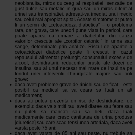
neobisnuita, miros dulceag al respiratiei, senzatie de
gust dulce sau metalic in gura sau un miros diferit al
urinei sau transpiratiei, adresati-va imediat unui medic
sau celui mai apropiat spital. Aceste simptome ar putea
fi un semn de „cetoacidoza diabetica” – o problema
rara, dar grava, care uneori pune viata in pericol, care
poate aparea ca urmare a diabetului, din cauza
valorilor crescute ale „corpilor cetonici” in urina sau
sange, determinate prin analize. Riscul de aparitie a
cetoacidozei diabetice poate fi crescut in cazul
repausului alimentar prelungit, consumului excesiv de
alcool, deshidratarii, reducerilor bruste ale dozei de
insulina sau al unui necesar mai mare de insulina pe
fondul unei interventii chirurgicale majore sau boli
grave;
daca aveti probleme grave de rinichi sau de ficat – este
posibil ca medicul sa va ceara sa luati un alt
medicament;
daca ati putea prezenta un risc de deshidratare, de
exemplu: daca va simtiti rau, aveti diaree sau febra sau
nu puteti sa mancati sau sa beti, daca luati
medicamente care cresc cantitatea de urina produsa
[diuretice] sau care scad tensiunea arteriala, daca aveti
varsta peste 75 ani;
daca aveti varsta de 85 ani sau peste, nu trebuie sa