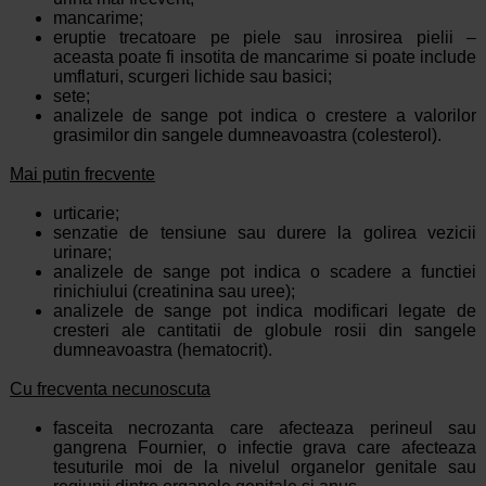
mancarime;
eruptie trecatoare pe piele sau inrosirea pielii –
aceasta poate fi insotita de mancarime si poate include
umflaturi, scurgeri lichide sau basici;
sete;
analizele de sange pot indica o crestere a valorilor
grasimilor din sangele dumneavoastra (colesterol).
Mai putin frecvente
urticarie;
senzatie de tensiune sau durere la golirea vezicii
urinare;
analizele de sange pot indica o scadere a functiei
rinichiului (creatinina sau uree);
analizele de sange pot indica modificari legate de
cresteri ale cantitatii de globule rosii din sangele
dumneavoastra (hematocrit).
Cu frecventa necunoscuta
fasceita necrozanta care afecteaza perineul sau
gangrena Fournier, o infectie grava care afecteaza
tesuturile moi de la nivelul organelor genitale sau