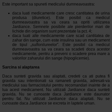
Este important sa spuneti medicului dumneavoastra:
daca luati medicamente care cresc cantitatea de urina
produsa (diuretice). Este posibil ca medicul
dumneavoastra sa va ceara sa opriti utilizarea
Jardiance. Semnele posibile ale pierderilor mari de
lichide din organism sunt prezentate la pct. 4;
daca luati alte medicamente care scad cantitatea de
zahar din sange, cum este insulina sau un medicament
de tipul „sulfonilureelor”. Este posibil ca medicul
dumneavoastra sa va ceara sa scadeti doza acestor
medicamente, pentru a preveni o scadere prea mare a
valorilor zaharului din sange (hipoglicemie).
Sarcina si alaptarea
Daca sunteti gravida sau alaptati, credeti ca ati putea fi
gravida sau intentionati sa ramaneti gravida, adresati-va
medicului sau farmacistului pentru recomandari inainte de a
lua acest medicament. Nu utilizati Jardiance daca sunteti
gravida. Nu se cunoaste daca Jardiance este daunator
pentru fat. Nu utilizati Jardiance daca alaptati. Nu se
cunoaste daca Jardiance se excreta in laptele uman.