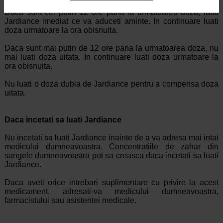
Daca sunt cel putin 12 ore pana la urmatoarea doza, luati
Jardiance imediat ce va aduceti aminte. In continuare luati
doza urmatoare la ora obisnuita.
Daca sunt mai putin de 12 ore pana la urmatoarea doza, nu
mai luati doza uitata. In continuare luati doza urmatoare la
ora obisnuita.
Nu luati o doza dubla de Jardiance pentru a compensa doza
uitata.
Daca incetati sa luati Jardiance
Nu incetati sa luati Jardiance inainte de a va adresa mai intai
medicului dumneavoastra. Concentratiile de zahar din
sangele dumneavoastra pot sa creasca daca incetati sa luati
Jardiance.
Daca aveti orice intrebari suplimentare cu privire la acest
medicament, adresati-va medicului dumneavoastra,
farmacistului sau asistentei medicale.