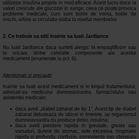
utilizeze insulina proprie in mod eficace. Acest lucru duce la
valori crescute ale glucozei in sange, ceea ce poate provoca
probleme medicale, cum sunt bolile de inima, bolile de
rinichi, orbire si circulatie slaba la nivelul membrelor.
2. Ce trebuie sa stiti inainte sa luati Jardiance
Nu luati Jardiance daca sunteti alergic la empagliflozin sau
la oricare dintre celelalte componente ale acestui
medicament (enumerate la pct. 6).
Atentionari si precautii
Inainte sa luati acest medicament si in timpul tratamentului,
adresati-va medicului dumneavoastra, farmacistului sau
asistentei medicale:
daca aveti „diabet zaharat de tip 1”. Acest tip de diabet
zaharat debuteaza de obicei in tinerete, iar organismul
dumneavoastra nu produce deloc insulina;
daca aveti pierdere rapida in greutate, greata sau
varsaturi, durere de stomac, sete excesiva, respiratie
rapida si profunda, confuzie, somnolenta sau oboseala