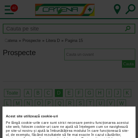
40
Catena
Prospecte
Litera D
Pagina 15
Prospecte
Toate
A
B
C
D
E
F
G
H
I
J
K
L
M
N
O
P
Q
R
S
T
U
V
W
X
Y
Z
Acest site utilizează cookie-uri
Nu exista rezultate pentru cuvantul cautat!
Pe lângă cookie-urile care sunt strict necesare pentru funcționarea acestui
site web, folosim cookie-uri care ne ajută să înțelegem cum se navighează
pe site-ul nostru și ajută la îmbunătățirea modului în care funcționează site-
<<
<
12
13
14
ul, de exemplu, făcând rezultatele să fie mai exacte în cazul căutărilor,