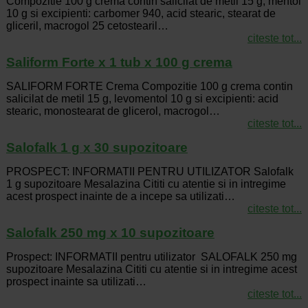
Compozitie 100 g crema contin salicilat de metil 15 g, mentol
10 g si excipienti: carbomer 940, acid stearic, stearat de
gliceril, macrogol 25 cetostearil…
citeste tot...
Saliform Forte x 1 tub x 100 g crema
SALIFORM FORTE Crema Compozitie 100 g crema contin
salicilat de metil 15 g, levomentol 10 g si excipienti: acid
stearic, monostearat de glicerol, macrogol…
citeste tot...
Salofalk 1 g x 30 supozitoare
PROSPECT: INFORMATII PENTRU UTILIZATOR Salofalk
1 g supozitoare Mesalazina Cititi cu atentie si in intregime
acest prospect inainte de a incepe sa utilizati…
citeste tot...
Salofalk 250 mg x 10 supozitoare
Prospect: INFORMATII pentru utilizator SALOFALK 250 mg
supozitoare Mesalazina Cititi cu atentie si in intregime acest
prospect inainte sa utilizati…
citeste tot...