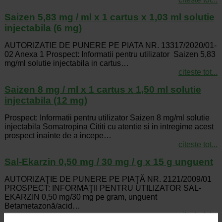
Saizen 5,83 mg / ml x 1 cartus x 1,03 ml solutie
injectabila (6 mg)
AUTORIZATIE DE PUNERE PE PIATA NR. 13317/2020/01-
02 Anexa 1 Prospect: Informatii pentru utilizator Saizen 5,83
mg/ml solutie injectabila in cartus…
citeste tot...
Saizen 8 mg / ml x 1 cartus x 1,50 ml solutie
injectabila (12 mg)
Prospect: Informatii pentru utilizator Saizen 8 mg/ml solutie
injectabila Somatropina Cititi cu atentie si in intregime acest
prospect inainte de a incepe…
citeste tot...
Sal-Ekarzin 0,50 mg / 30 mg / g x 15 g unguent
AUTORIZAŢIE DE PUNERE PE PIAŢĂ NR. 2121/2009/01
PROSPECT: INFORMAŢII PENTRU UTILIZATOR SAL-
EKARZIN 0,50 mg/30 mg pe gram, unguent
Betametazonă/acid…
citeste tot...