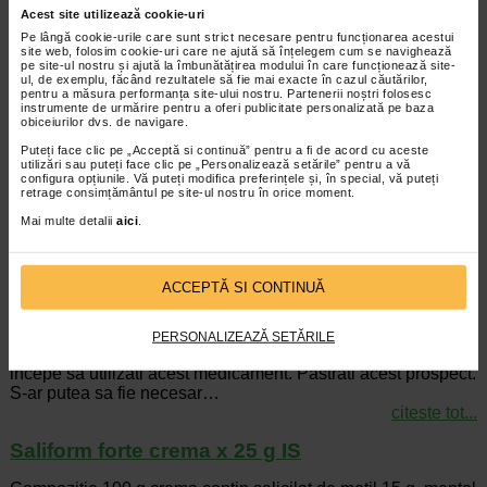
Acest site utilizează cookie-uri
Salazidin GR 500 mg x 50 comprimate
Pe lângă cookie-urile care sunt strict necesare pentru funcționarea acestui
gastrorezistente
site web, folosim cookie-uri care ne ajută să înțelegem cum se navighează
pe site-ul nostru și ajută la îmbunătățirea modului în care funcționează site-
ul, de exemplu, făcând rezultatele să fie mai exacte în cazul căutărilor,
SALAZIDIN 500 mg comprimate gastrorezistente
pentru a măsura performanța site-ului nostru. Partenerii noștri folosesc
Sulfasalazina Cititi cu atentie si in intregime acest prospect
instrumente de urmărire pentru a oferi publicitate personalizată pe baza
obiceiurilor dvs. de navigare.
inainte de a incepe sa utilizati acest medicament…
citeste tot...
Puteți face clic pe „Acceptă si continuă” pentru a fi de acord cu aceste
utilizări sau puteți face clic pe „Personalizează setările” pentru a vă
Salbutamol 4 mg x 20 comprimate MAG
configura opțiunile. Vă puteți modifica preferințele și, în special, vă puteți
retrage consimțământul pe site-ul nostru în orice moment.
Anexa 1 AUTORIZATIE DE PUNERE PE PIATA NR.
Mai multe detalii
aici
.
13254/2020/01 Prospect: Informatii pentru utilizator
SALBUTAMOL MCC 4 mg comprimate Salbutamol…
citeste tot...
ACCEPTĂ SI CONTINUĂ
Salbutamol sirop 2 mg / 5 ml x 125 ml
PERSONALIZEAZĂ SETĂRILE
Cititi cu atentie si in intregime acest prospect inainte de a
incepe sa utilizati acest medicament. Pastrati acest prospect.
S-ar putea sa fie necesar…
citeste tot...
Saliform forte crema x 25 g IS