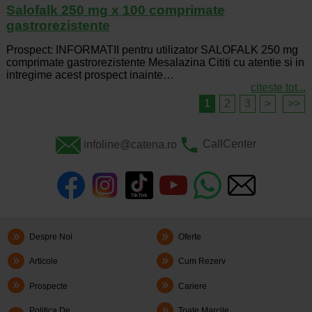
Salofalk 250 mg x 100 comprimate
gastrorezistente
Prospect: INFORMATII pentru utilizator SALOFALK 250 mg
comprimate gastrorezistente Mesalazina Cititi cu atentie si in
intregime acest prospect inainte…
citeste tot...
1
2
3
>
>>
infoline@catena.ro
CallCenter
Despre Noi
Oferte
Articole
Cum Rezerv
Prospecte
Cariere
Politica De
Toate Marcile