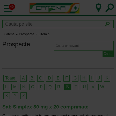
40
Catena
Prospecte
Litera S
Prospecte
Toate
A
B
C
D
E
F
G
H
I
J
K
L
M
N
O
P
Q
R
S
T
U
V
W
X
Y
Z
Sab Simplex 80 mg x 20 comprimate
Cititi cu atentie si in intregime acest prospect, deoarece el