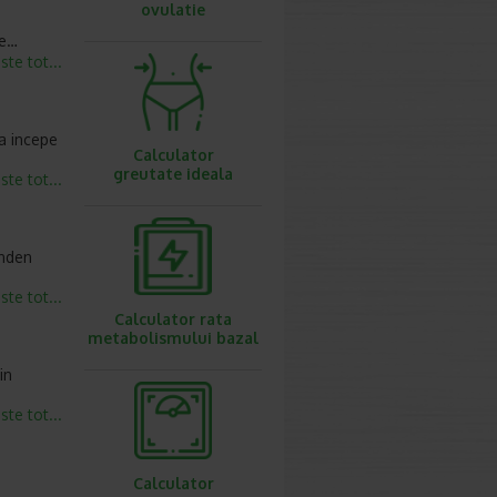
ovulatie
pe…
este tot...
a incepe
Calculator
greutate ideala
este tot...
etinden
este tot...
Calculator rata
metabolismului bazal
in
este tot...
Calculator