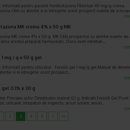
: Informatii pentru pacient Fenilbutazona Fiterman 40 mg/g crema
azona Cititi cu atentie si in intregime acest prospect inainte de a ince
cit
utazona MK crema 4% x 50 g MK
azona MK crema 4% x 50 g MK Cititi prospectul cu atentie inainte de 
rarea acestui preparat farmaceutic. Daca aveti intrebari…
cit
l 1 mg / g x 50 g gel
: Informatii pentru utilizator Fenistil gel 1 mg/g gel Maleat de dim
 atentie si in intregime acest prospect…
cit
l gel 0.1% x 30 g
e: Principiu activ: Dimetinden maleat 0,1 g. Indicatii Fenistil Gel Prurit 
, urticarie, intepaturi de inspecte, arsuri solare, arsuri…
cit
2
3
4
5
>
>>