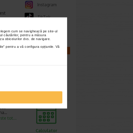
Instagram
cest
TikTok
este tot...
Whatsapp
nțelegem cum se navighează pe site-ul
ul căutărilor, pentru a măsura
za obiceiurilor dvs. de navigare.
itie
ile” pentru a vă configura opțiunile. Vă
CALCULATOARE
este tot...
e 1 tub
este tot...
Calculator
sarcina
ct:
ona…
este tot...
Calculator