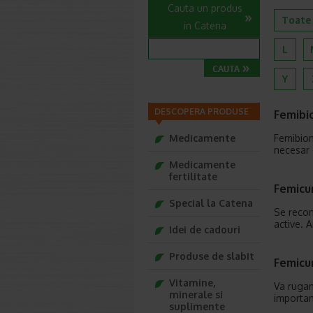
Cauta un produs
Toate
in Catena
L
Y
DESCOPERA PRODUSE
Femibio
Medicamente
Femibio
necesar 
Medicamente
fertilitate
Femicu
Special la Catena
Se recom
active. 
Idei de cadouri
Produse de slabit
Femicu
Vitamine,
Va rugam 
minerale si
importan
suplimente