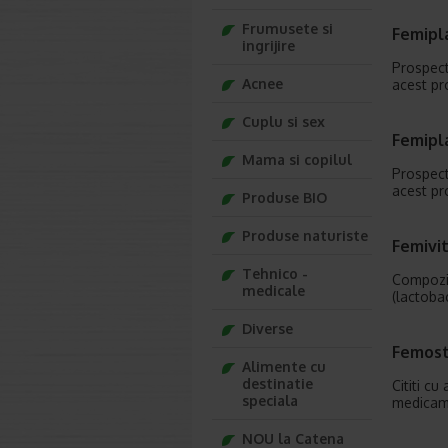
Frumusete si
Femipl
ingrijire
Prospect:
Acnee
acest pr
Cuplu si sex
Femipl
Mama si copilul
Prospect:
acest pr
Produse BIO
Produse naturiste
Femivit
Tehnico -
Compoziti
medicale
(lactobac
Diverse
Femost
Alimente cu
destinatie
Cititi cu
speciala
medicame
NOU la Catena