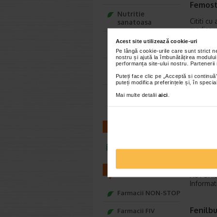
Femost
Nutritie
Cititi cu
sanatoasa
medicame
Ce Oftapic ti se
Acest site utilizează cookie-uri
potriveste
Pe lângă cookie-urile care sunt strict 
Fenefri
nostru și ajută la îmbunătățirea modului
performanța site-ului nostru. Partenerii
Adora – Adorabili
Fenefrin
din prima clipa
Puteți face clic pe „Acceptă si continuă”
Fiecare m
puteți modifica preferințele și, în spec
Seturi cadou
Mai multe detalii
aici
.
Baylis&Harding
Fenilb
4890 Fen
CONTACT
40 g Ind
infoline@catena.ro
Fenilb
FARMACII
AUTORIZ
Informat
Farmacii NON-STOP
Fenilb
Farmacii FIV