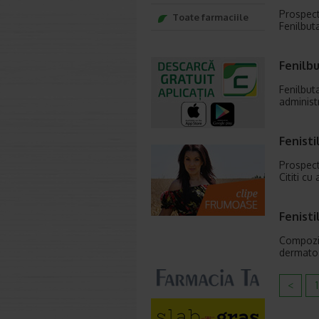
Prospect
Toate farmaciile
Fenilbut
Fenilb
Fenilbut
administ
Fenisti
Prospect
Cititi cu
Fenisti
Compoziti
dermatoze
<
1