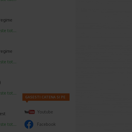
tregime
este tot...
tregime
este tot...
)
este tot...
GASESTI CATENA SI PE
Youtube
cest
este tot...
Facebook