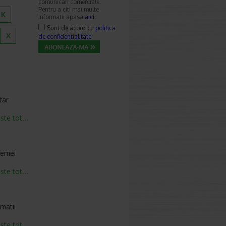
comunicari comerciale.
Pentru a citi mai multe
K
informatii apasa
aici
.
Sunt de acord cu
politica
X
de confidentialitate
tar
este tot...
femei
este tot...
matii
este tot...