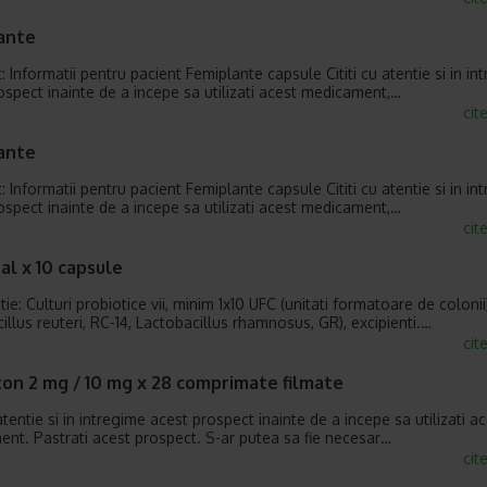
ante
 Informatii pentru pacient Femiplante capsule Cititi cu atentie si in in
ospect inainte de a incepe sa utilizati acest medicament,…
cit
ante
 Informatii pentru pacient Femiplante capsule Cititi cu atentie si in in
ospect inainte de a incepe sa utilizati acest medicament,…
cit
al x 10 capsule
e: Culturi probiotice vii, minim 1x10 UFC (unitati formatoare de colonii
illus reuteri, RC-14, Lactobacillus rhamnosus, GR), excipienti.…
cit
on 2 mg / 10 mg x 28 comprimate filmate
 atentie si in intregime acest prospect inainte de a incepe sa utilizati a
nt. Pastrati acest prospect. S-ar putea sa fie necesar…
cit