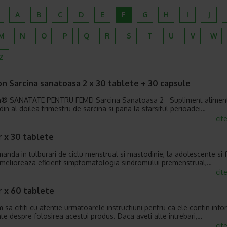
A
B
C
D
E
F
G
H
I
J
M
N
O
P
Q
R
S
T
U
V
W
Z
n Sarcina sanatoasa 2 x 30 tablete + 30 capsule
n® SANATATE PENTRU FEMEI Sarcina Sanatoasa 2 Supliment alimen
din al doilea trimestru de sarcina si pana la sfarsitul perioadei…
cit
r x 30 tablete
anda in tulburari de ciclu menstrual si mastodinie, la adolescente si 
Amelioreaza eficient simptomatologia sindromului premenstrual,…
cit
r x 60 tablete
sa cititi cu atentie urmatoarele instructiuni pentru ca ele contin infor
te despre folosirea acestui produs. Daca aveti alte intrebari,…
cit