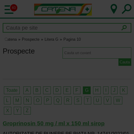
40
Catena
Prospecte
Litera G
Pagina 10
Prospecte
Toate
A
B
C
D
E
F
G
H
I
J
K
L
M
N
O
P
Q
R
S
T
U
V
W
X
Y
Z
Groprinosin 50 mg / ml x 150 ml sirop
AUTORIZATIE DE PUNERE PE PIATA NR. 14741/2022/01