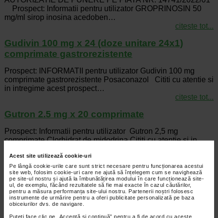
Prospect: Informatii pentru utilizator GROPRINOSIN 50
mg/ml sirop inosina acedoben…
citeste tot...
Gudivin 100 mg x 24 (doze unitare 24x1)
comprimate gastrorezistente
Prospect: INFORMATII pentru utilizator Gudivin 100 mg
comprimate gastrorezistente Posaconazol Cititi cu atentie si
in intregime acest prospect…
citeste tot...
Gutron 2.5 mg x 20 comprimate
Prospect: Informatii pentru utilizator Gutron 2,5 mg
comprimate Clorhidrat de midodrina Cititi cu atentie si in
intregime acest prospect inainte…
Acest site utilizează cookie-uri
citeste tot...
Pe lângă cookie-urile care sunt strict necesare pentru funcționarea acestui
site web, folosim cookie-uri care ne ajută să înțelegem cum se navighează
Gyno-canesten 3 / canesten x 3 comprimate
pe site-ul nostru și ajută la îmbunătățirea modului în care funcționează site-
vaginale
ul, de exemplu, făcând rezultatele să fie mai exacte în cazul căutărilor,
pentru a măsura performanța site-ului nostru. Partenerii noștri folosesc
instrumente de urmărire pentru a oferi publicitate personalizată pe baza
Prospect: Informatii pentru utilizator Canesten Gyn 3 200
obiceiurilor dvs. de navigare.
mg comprimate vaginale Clotrimazol Cititi cu atentie si in
Puteți face clic pe „Acceptă si continuă” pentru a fi de acord cu aceste