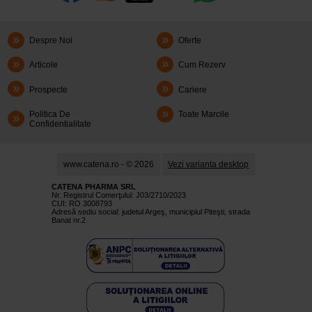
Despre Noi
Oferte
Articole
Cum Rezerv
Prospecte
Cariere
Politica De
Toate Marcile
Confidentialitate
www.catena.ro - © 2026
Vezi varianta desktop
CATENA PHARMA SRL
Nr. Registrul Comerţului: J03/2710/2023
CUI: RO 3008793
Adresă sediu social: judetul Argeş, municipiul Piteşti, strada
Banat nr.2