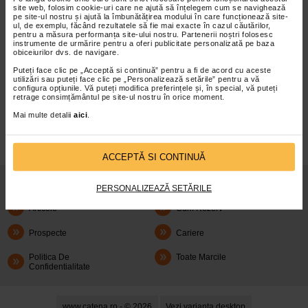
site web, folosim cookie-uri care ne ajută să înțelegem cum se navighează
propafenona 150 mg si excipienti: nucleu: celuloza
pe site-ul nostru și ajută la îmbunătățirea modului în care funcționează site-
microcristalina, croscarmeloza sodica, amidon…
ul, de exemplu, făcând rezultatele să fie mai exacte în cazul căutărilor,
pentru a măsura performanța site-ului nostru. Partenerii noștri folosesc
citeste tot...
instrumente de urmărire pentru a oferi publicitate personalizată pe baza
<<
<
10
11
12
obiceiurilor dvs. de navigare.
Puteți face clic pe „Acceptă si continuă” pentru a fi de acord cu aceste
utilizări sau puteți face clic pe „Personalizează setările” pentru a vă
configura opțiunile. Vă puteți modifica preferințele și, în special, vă puteți
infoline@catena.ro
CallCenter
retrage consimțământul pe site-ul nostru în orice moment.
Mai multe detalii
aici
.
ACCEPTĂ SI CONTINUĂ
Despre Noi
Oferte
PERSONALIZEAZĂ SETĂRILE
Articole
Cum Rezerv
Prospecte
Cariere
Politica De
Toate Marcile
Confidentialitate
www.catena.ro - © 2026
Vezi varianta desktop