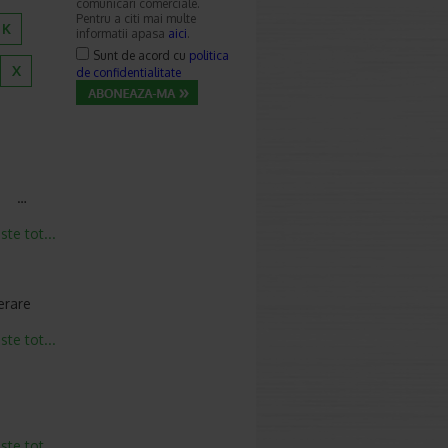
comunicari comerciale.
Pentru a citi mai multe
K
informatii apasa
aici
.
Sunt de acord cu
politica
X
de confidentialitate
 1 …
este tot...
erare
este tot...
este tot...