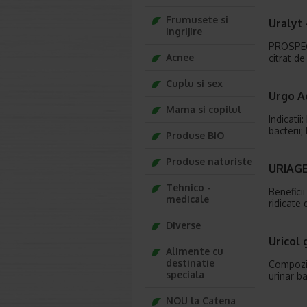
Frumusete si
Uralyt 
ingrijire
PROSPEC
Acnee
citrat de
Cuplu si sex
Urgo Aq
Mama si copilul
Indicatii
bacterii;
Produse BIO
Produse naturiste
URIAGE
Tehnico -
Benefici
medicale
ridicate
Diverse
Uricol 
Alimente cu
destinatie
Compozit
speciala
urinar b
NOU la Catena