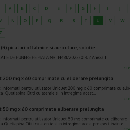
A
B
C
D
E
F
G
H
I
J
M
N
O
P
Q
R
S
T
U
V
W
Z
 (R) picaturi oftalmice si auriculare, solutie
ZATIE DE PUNERE PE PIATA NR. 14481/2022/01-02 Anexa
cit
t 200 mg x 60 comprimate cu eliberare prelungita
: Informatii pentru utilizator Uniquet 200 mg x 60 comprimate cu elib
ta Quetiapina Cititi cu atentie si in intregime acest…
cit
t 50 mg x 60 comprimate eliberare prelungita
: Informatii pentru utilizator Uniquet 50 mg comprimate cu eliberare
a Quetiapina Cititi cu atentie si in intregime acest prospect inainte…
cit