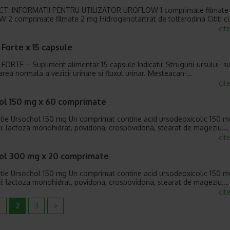
T: INFORMATII PENTRU UTILIZATOR UROFLOW 1 comprimate filmate
2 comprimate filmate 2 mg Hidrogenotartrat de tolterodina Cititi c
cit
Forte x 15 capsule
ORTE – Supliment alimentar 15 capsule Indicatii: Strugurii-ursului- s
area normala a vezicii urinare si fluxul urinar. Mesteacan-…
cit
ol 150 mg x 60 comprimate
ie Ursochol 150 mg Un comprimat contine acid ursodeoxicolic 150 m
ti: lactoza monohidrat, povidona, crospovidona, stearat de mageziu.…
cit
ol 300 mg x 20 comprimate
ie Ursochol 150 mg Un comprimat contine acid ursodeoxicolic 150 m
ti: lactoza monohidrat, povidona, crospovidona, stearat de mageziu.…
cit
2
3
>