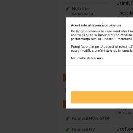
Urimil 
Nutritie
Ingredie
sanatoasa
disodica
Ce Oftapic ti se
Acest site utilizează cookie-uri
potriveste
Pe lângă cookie-urile care sunt strict 
Urimil 
nostru și ajută la îmbunătățirea modului
performanța site-ului nostru. Partenerii
Adora – Adorabili
Urimil G
din prima clipa
Puteți face clic pe „Acceptă si continuă”
sistemul
puteți modifica preferințele și, în spec
Seturi cadou
Mai multe detalii
aici
.
Baylis&Harding
Urinex 
Compozit
CONTACT
pinen (a
infoline@catena.ro
Uro-Va
FARMACII
Prospect
de E.coli
Farmacii NON-STOP
Uroflo
Farmacii FIV