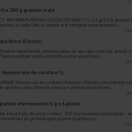
-U x 280 g granule orale
T: INFORMATII PENTRU UTILIZATOR URALYT-U, 2,4 g/2,5 g, granule 
 potasiu si sodiu Cititi cu atentie si in intregime acest prospect…
cit
ua film x 15 bucati
: Plasture impermeabil, izoleaza pielea de apa (apa marii, bai, dusuri) si
 Plasture pretaiat pentru protectia ranilor superficiale;…
cit
 Xemose ulei de curatare 1 L
i URIAGE Xemose ulei de curatare: Hraneste- Datorita concentratiei sa
 de glicerina, uleiul Xémose creeaza o pelicula protectoare…
cit
granule efervescente 5 g x 6 plicuri
ie: Fiecare plic de uricol contine: 500 mg hexamina (urotropina) – an
actericid fata de germeni gram pozitivi (staphilococ,…
cit