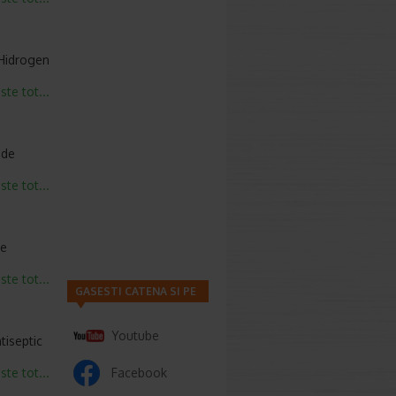
Hidrogen
este tot...
 de
este tot...
le
este tot...
GASESTI CATENA SI PE
Youtube
tiseptic
este tot...
Facebook