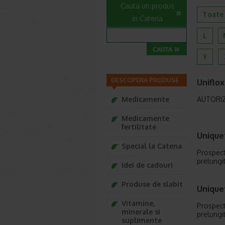
Cauta un produs
Toate
in Catena
L
Y
DESCOPERA PRODUSE
Uniflox
Medicamente
AUTORI
Medicamente
fertilitate
Unique
Special la Catena
Prospect
prelungi
Idei de cadouri
Produse de slabit
Unique
Vitamine,
Prospect
minerale si
prelungit
suplimente