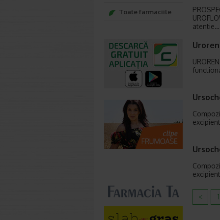
PROSPEC
Toate farmaciile
UROFLOW 
atentie…
Uroren 
UROREN F
function
Ursoch
Compozit
excipien
Ursoch
Compozit
excipien
<
1