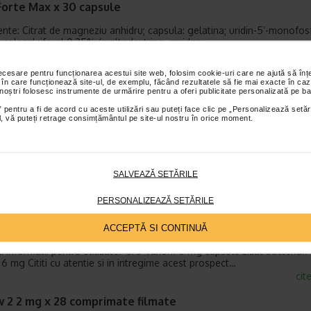
Forte Max x 30 capsule
nte: Citrat de magneziu anhidru; capsula: gelatina; uridin-5’-monofos
; colecalciferol 0,25% (maltodextrina, amidon…
cit
necesare pentru funcționarea acestui site web, folosim cookie-uri care ne ajută să î
Glyco X 30 capsule
 în care funcționează site-ul, de exemplu, făcând rezultatele să fie mai exacte în caz
 noștri folosesc instrumente de urmărire pentru a oferi publicitate personalizată pe ba
lyco este cel mai nou produs din gama Urimil, specializata in ingrijirea
 pentru a fi de acord cu aceste utilizări sau puteți face clic pe „Personalizează setăr
ui nervos periferic, a carui functionare afectata este o cauza…
ial, vă puteți retrage consimțământul pe site-ul nostru în orice moment.
cit
x 24 capsule gel
SALVEAZĂ SETĂRILE
ie O capsula moale gastrorezistenta contine anetol 4 mg, fencona 
 si b) 31 mg (24,8 mg + 6,2 mg), borneol 10 mg, cineol 3 mg, camfen…
PERSONALIZEAZĂ SETĂRILE
cit
xom 6 mg x 30 capsule
ACCEPTĂ SI CONTINUĂ
: informatii pentru utilizator Uro-Vaxom 6 mg capsule Lizat bacterian li
 6 mg Cititi cu atentie si in intregime acest prospect…
cit
w 2 2 mg x 28 comprimate filmate