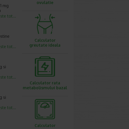
ovulatie
 1 mg
u
este tot...
ustine
Calculator
greutate ideala
este tot...
g si
este tot...
Calculator rata
metabolismului bazal
g si
este tot...
Calculator