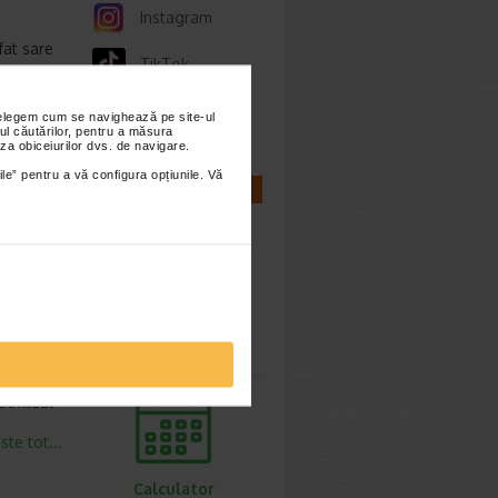
Instagram
fat sare
TikTok
este tot...
Whatsapp
nțelegem cum se navighează pe site-ul
ul căutărilor, pentru a măsura
za obiceiurilor dvs. de navigare.
ile” pentru a vă configura opțiunile. Vă
CALCULATOARE
este tot...
4 mg,
este tot...
Calculator
sarcina
ofilizat
este tot...
Calculator