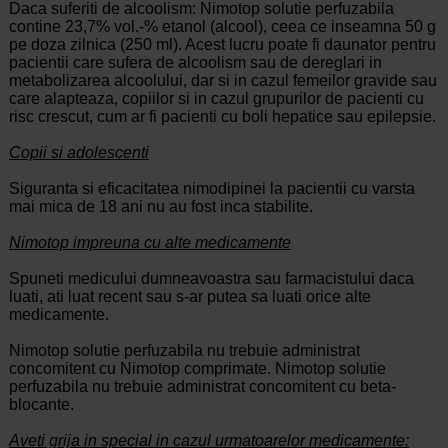
Daca suferiti de alcoolism: Nimotop solutie perfuzabila
contine 23,7% vol.-% etanol (alcool), ceea ce inseamna 50 g
pe doza zilnica (250 ml). Acest lucru poate fi daunator pentru
pacientii care sufera de alcoolism sau de dereglari in
metabolizarea alcoolului, dar si in cazul femeilor gravide sau
care alapteaza, copiilor si in cazul grupurilor de pacienti cu
risc crescut, cum ar fi pacienti cu boli hepatice sau epilepsie.
Copii si adolescenti
Siguranta si eficacitatea nimodipinei la pacientii cu varsta
mai mica de 18 ani nu au fost inca stabilite.
Nimotop impreuna cu alte medicamente
Spuneti medicului dumneavoastra sau farmacistului daca
luati, ati luat recent sau s-ar putea sa luati orice alte
medicamente.
Nimotop solutie perfuzabila nu trebuie administrat
concomitent cu Nimotop comprimate. Nimotop solutie
perfuzabila nu trebuie administrat concomitent cu beta-
blocante.
Aveti grija in special in cazul urmatoarelor medicamente: