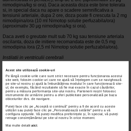
nimodipina/kg si ora). Daca aceasta doza este bine tolerata
si, in special daca nu apare o scadere semnificativa a
tensiunii arteriale, dupa 2 ore, doza poate fi crescuta la 2 mg
nimodipina/ora (10 ml Nimotop solutie perfuzabila/ora)
(aproximativ 30 μg nimodipina/kg si ora).
Daca aveti o greutate mult sub 70 kg sau tensiune arteriala
oscilanta, doza de initiere recomandata este de 0,5 mg
nimodipina /ora (2,5 ml Nimotop solutie perfuzabila/ora).
Instilatii in ventriculii cerebrali
In timpul interventiei chirurgicale se recomanda o solutie
Acest site utilizează cookie-uri
perfuzabila proaspat preparata (1 ml Nimotop solutie
Pe lângă cookie-urile care sunt strict necesare pentru funcționarea acestui
perfuzabila si 19 ml solutie Ringer), adusa la temperatura
site web, folosim cookie-uri care ne ajută să înțelegem cum se navighează
sangelui, poate fi instilata in ventriculii cerebrali. Solutia
pe site-ul nostru și ajută la îmbunătățirea modului în care funcționează site-
ul, de exemplu, făcând rezultatele să fie mai exacte în cazul căutărilor,
diluata trebuie administrata imediat dupa preparare.
pentru a măsura performanța site-ului nostru. Partenerii noștri folosesc
instrumente de urmărire pentru a oferi publicitate personalizată pe baza
obiceiurilor dvs. de navigare.
Durata tratamentului
Puteți face clic pe „Acceptă si continuă” pentru a fi de acord cu aceste
Tratament profilactic
utilizări sau puteți face clic pe „Personalizează setările” pentru a vă
configura opțiunile. Vă puteți modifica preferințele și, în special, vă puteți
retrage consimțământul pe site-ul nostru în orice moment.
Tratamentul intravenos trebuie inceput nu mai tarziu de 4 zile
de la hemoragie si continuat in timpul perioadei de risc
Mai multe detalii
aici
.