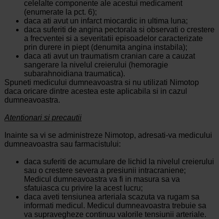
celelalte componente ale acestui medicament
(enumerate la pct. 6);
daca ati avut un infarct miocardic in ultima luna;
daca suferiti de angina pectorala si observati o crestere
a frecventei si a severitatii episoadelor caracterizate
prin durere in piept (denumita angina instabila);
daca ati avut un traumatism cranian care a cauzat
sangerare la nivelul creierului (hemoragie
subarahnoidiana traumatica).
Spuneti medicului dumneavoastra si nu utilizati Nimotop
daca oricare dintre acestea este aplicabila si in cazul
dumneavoastra.
Atentionari si precautii
Inainte sa vi se administreze Nimotop, adresati-va medicului
dumneavoastra sau farmacistului:
daca suferiti de acumulare de lichid la nivelul creierului
sau o crestere severa a presiunii intracraniene;
Medicul dumneavoastra va fi in masura sa va
sfatuiasca cu privire la acest lucru;
daca aveti tensiunea arteriala scazuta va rugam sa
informati medicul. Medicul dumneavoastra trebuie sa
va supravegheze continuu valorile tensiunii arteriale.