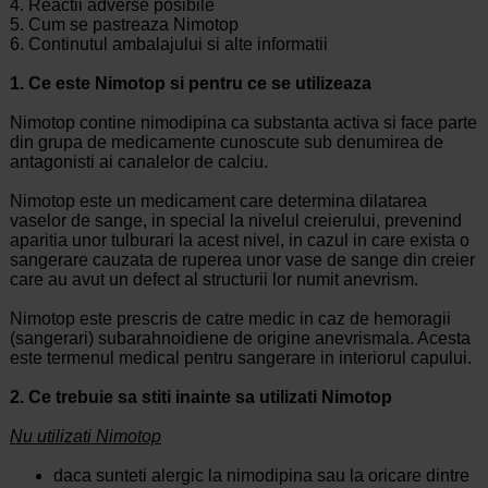
4. Reactii adverse posibile
5. Cum se pastreaza Nimotop
6. Continutul ambalajului si alte informatii
1. Ce este Nimotop si pentru ce se utilizeaza
Nimotop contine nimodipina ca substanta activa si face parte
din grupa de medicamente cunoscute sub denumirea de
antagonisti ai canalelor de calciu.
Nimotop este un medicament care determina dilatarea
vaselor de sange, in special la nivelul creierului, prevenind
aparitia unor tulburari la acest nivel, in cazul in care exista o
sangerare cauzata de ruperea unor vase de sange din creier
care au avut un defect al structurii lor numit anevrism.
Nimotop este prescris de catre medic in caz de hemoragii
(sangerari) subarahnoidiene de origine anevrismala. Acesta
este termenul medical pentru sangerare in interiorul capului.
2. Ce trebuie sa stiti inainte sa utilizati Nimotop
Nu utilizati Nimotop
daca sunteti alergic la nimodipina sau la oricare dintre