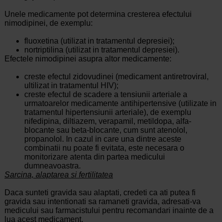
Unele medicamente pot determina cresterea efectului
nimodipinei, de exemplu:
fluoxetina (utilizat in tratamentul depresiei);
nortriptilina (utilizat in tratamentul depresiei).
Efectele nimodipinei asupra altor medicamente:
creste efectul zidovudinei (medicament antiretroviral,
ultilizat in tratamentul HIV);
creste efectul de scadere a tensiunii arteriale a
urmatoarelor medicamente antihipertensive (utilizate in
tratamentul hipertensiunii arteriale), de exemplu
nifedipina, diltiazem, verapamil, metildopa, alfa-
blocante sau beta-blocante, cum sunt atenolol,
propanolol. In cazul in care una dintre aceste
combinatii nu poate fi evitata, este necesara o
monitorizare atenta din partea medicului
dumneavoastra.
Sarcina, alaptarea si fertilitatea
Daca sunteti gravida sau alaptati, credeti ca ati putea fi
gravida sau intentionati sa ramaneti gravida, adresati-va
medicului sau farmacistului pentru recomandari inainte de a
lua acest medicament.