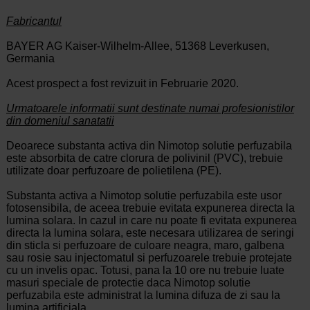
Fabricantul
BAYER AG Kaiser-Wilhelm-Allee, 51368 Leverkusen,
Germania
Acest prospect a fost revizuit in Februarie 2020.
Urmatoarele informatii sunt destinate numai profesionistilor
din domeniul sanatatii
Deoarece substanta activa din Nimotop solutie perfuzabila
este absorbita de catre clorura de polivinil (PVC), trebuie
utilizate doar perfuzoare de polietilena (PE).
Substanta activa a Nimotop solutie perfuzabila este usor
fotosensibila, de aceea trebuie evitata expunerea directa la
lumina solara. In cazul in care nu poate fi evitata expunerea
directa la lumina solara, este necesara utilizarea de seringi
din sticla si perfuzoare de culoare neagra, maro, galbena
sau rosie sau injectomatul si perfuzoarele trebuie protejate
cu un invelis opac. Totusi, pana la 10 ore nu trebuie luate
masuri speciale de protectie daca Nimotop solutie
perfuzabila este administrat la lumina difuza de zi sau la
lumina artificiala.