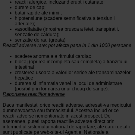
reactii alergice, incluzand eruptii cutanate;
durere de cap;
batai rapide ale inimii;
hipotensiune (scadere semnificativa a tensiunii
arteriale);
vasodilatatie (inrosirea brusca a fetei, transpiratii,
senzatie de caldura);
senzatie de rau (greata).
Reactii adverse rare: pot afecta pana la 1 din 1000 persoane
scadere anormala a ritmului cardiac
blocaj (oprirea incompleta sau completa) a tranzitului
intestinal
cresterea usoara a valorilor serice ale transaminazelor
hepatice
durerea si inflamatia venei la locul de administrare
(posibil prin formarea unui cheag de sange).
Raportarea reactiilor adverse
Daca manifestati orice reactii adverse, adresati-va medicului
dumneavoastra sau farmacistului. Acestea includ orice
reactii adverse nementionate in acest prospect. De
asemenea, puteti raporta reactiile adverse direct prin
intermediul sistemului national de raportare, ale carui detalii
sunt publicate pe web-site-ul Agentiei Nationale a