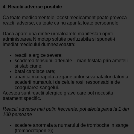
4. Reactii adverse posibile
Ca toate medicamentele, acest medicament poate provoca
reactii adverse, cu toate ca nu apar la toate persoanele.
Daca apare una dintre urmatoarele manifestari opriti
administrarea Nimotop solutie perfuzabila si spuneti-i
imediat medicului dumneavoastra:
reactii alergice severe;
scaderea tensiunii arteriale – manifestata prin ameteli
si slabiciune;
batai cardiace rare;
aparitia mai rapida a zgarieturilor si vanatailor datorita
scaderii numarului de celule rosii responsabile de
coagularea sangelui.
Acestea sunt reactii alergice grave care pot necesita
tratament specific.
Reactii adverse mai putin frecvente: pot afecta pana la 1 din
100 persoane
scadere anormala a numarului de trombocite in sange
(trombocitopenie);