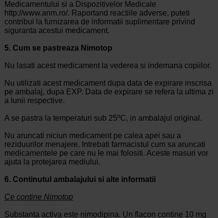
Medicamentului si a Dispozitivelor Medicale
http://www.anm.ro/. Raportand reactiile adverse, puteti
contribui la furnizarea de informatii suplimentare privind
siguranta acestui medicament.
5. Cum se pastreaza Nimotop
Nu lasati acest medicament la vederea si indemana copiilor.
Nu utilizati acest medicament dupa data de expirare inscrisa
pe ambalaj, dupa EXP. Data de expirare se refera la ultima zi
a lunii respective.
A se pastra la temperaturi sub 25ºC, in ambalajul original.
Nu aruncati niciun medicament pe calea apei sau a
reziduurilor menajere. Intrebati farmacistul cum sa aruncati
medicamentele pe care nu le mai folositi. Aceste masuri vor
ajuta la protejarea mediului.
6. Continutul ambalajului si alte informatii
Ce contine Nimotop
Substanta activa este nimodipina. Un flacon contine 10 mg