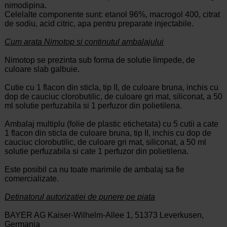
nimodipina.
Celelalte componente sunt: etanol 96%, macrogol 400, citrat
de sodiu, acid citric, apa pentru preparate injectabile.
Cum arata Nimotop si continutul ambalajului
Nimotop se prezinta sub forma de solutie limpede, de
culoare slab galbuie.
Cutie cu 1 flacon din sticla, tip II, de culoare bruna, inchis cu
dop de cauciuc clorobutilic, de culoare gri mat, siliconat, a 50
ml solutie perfuzabila si 1 perfuzor din polietilena.
Ambalaj multiplu (folie de plastic etichetata) cu 5 cutii a cate
1 flacon din sticla de culoare bruna, tip II, inchis cu dop de
cauciuc clorobutilic, de culoare gri mat, siliconat, a 50 ml
solutie perfuzabila si cate 1 perfuzor din polietilena.
Este posibil ca nu toate marimile de ambalaj sa fie
comercializate.
Detinatorul autorizatiei de punere pe piata
BAYER AG Kaiser-Wilhelm-Allee 1, 51373 Leverkusen,
Germania