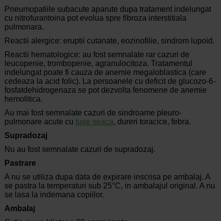
Pneumopatiile subacute aparute dupa tratament indelungat
cu nitrofurantoina pot evolua spre fibroza interstitiala
pulmonara.
Reactii alergice: eruptii cutanate, eozinofilie, sindrom lupoid.
Reactii hematologice: au fost semnalate rar cazuri de
leucopenie, trombopenie, agranulocitoza. Tratamentul
indelungat poate fi cauza de anemie megaloblastica (care
cedeaza la acid folic). La persoanele cu deficit de glucozo-6-
fosfatdehidrogenaza se pot dezvolta fenomene de anemie
hemolitica.
Au mai fost semnalate cazuri de sindroame pleuro-
pulmonare acute cu
tuse seaca
, dureri toracice, febra.
Supradozaj
Nu au fost semnalate cazuri de supradozaj.
Pastrare
A nu se utiliza dupa data de expirare inscrisa pe ambalaj. A
se pastra la temperaturi sub 25°C, in ambalajul original. A nu
se lasa la indemana copiilor.
Ambalaj