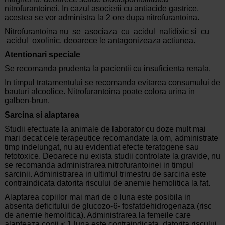
nitrofurantoinei. In cazul asocierii cu antiacide gastrice,
acestea se vor administra la 2 ore dupa nitrofurantoina.
Nitrofurantoina nu se asociaza cu acidul nalidixic si cu
acidul oxolinic, deoarece le antagonizeaza actiunea.
Atentionari speciale
Se recomanda prudenta la pacientii cu insuficienta renala.
In timpul tratamentului se recomanda evitarea consumului de
bauturi alcoolice. Nitrofurantoina poate colora urina in
galben-brun.
Sarcina si alaptarea
Studii efectuate la animale de laborator cu doze mult mai
mari decat cele terapeutice recomandate la om, administrate
timp indelungat, nu au evidentiat efecte teratogene sau
fetotoxice. Deoarece nu exista studii controlate la gravide, nu
se recomanda administrarea nitrofurantoinei in timpul
sarcinii. Administrarea in ultimul trimestru de sarcina este
contraindicata datorita riscului de anemie hemolitica la fat.
Alaptarea copiilor mai mari de o luna este posibila in
absenta deficitului de glucozo-6- fosfatdehidrogenaza (risc
de anemie hemolitica). Administrarea la femeile care
alapteaza copii < 1 luna este contraindicata, datorita riscului