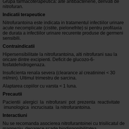
Grupa farmacoterapeutica: alte antibacteriene, derivati de
nitrofuran.
Indicatii terapeutice
Nitrofurantoina este indicata in tratamentul infectiilor urinare
acute necomplicate (cistite, pielonefrite) si pentru profilaxia
de durata a infectiilor urinare recurente produse de germeni
sensibili.
Contraindicatii
Hipersensibilitate la nitrofurantoina, alti nitrofurani sau la
oricare dintre excipienti. Deficit de glucozo-6-
fosfatdehidrogenaza.
Insuficienta renala severa (clearance al creatininei < 30
ml/min). Ultimul trimestru de sarcina.
Alaptarea copiilor cu varsta < 1 luna.
Precautii
Pacientii alergici la nitrofurani pot prezenta reactivitate
imunologica incrucisata la nitrofurantoina.
Interactiuni
Nu se recomanda asocierea nitrofurantoinei cu trisilicatul de
magneziu, deoarece scade biodisponibilitatea