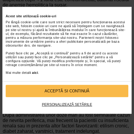
de anemie hemolitica la sugar.
Capacitatea de a conduce vehicule sau de a folosi utilaje
Acest site utilizează cookie-uri
Nitrofurantoina nu influenteaza capacitatea de a conduce
Pe lângă cookie-urile care sunt strict necesare pentru funcționarea acestui
site web, folosim cookie-uri care ne ajută să înțelegem cum se navighează
vehicule sau de a folosi utilaje.
pe site-ul nostru și ajută la îmbunătățirea modului în care funcționează site-
ul, de exemplu, făcând rezultatele să fie mai exacte în cazul căutărilor,
Doze si mod de administrare
pentru a măsura performanța site-ului nostru. Partenerii noștri folosesc
instrumente de urmărire pentru a oferi publicitate personalizată pe baza
Adulti: doza uzuala este de 50-100 mg nitrofurantoina (1/2 –
obiceiurilor dvs. de navigare.
1 comprimat
Nitrofurantoina
100 mg
), administrata oral de 3-
Puteți face clic pe „Acceptă si continuă” pentru a fi de acord cu aceste
4 ori pe zi, fractionata in mai multe prize, la intervale egale
utilizări sau puteți face clic pe „Personalizează setările” pentru a vă
de timp.
configura opțiunile. Vă puteți modifica preferințele și, în special, vă puteți
retrage consimțământul pe site-ul nostru în orice moment.
Pentru tratament profilactic se administreaza in fiecare seara
Mai multe detalii
aici
.
o doza de 50-100 mg nitrofurantoina, timp indelungat.
Reactii adverse
Nitrofurantoina produce frecvent tulburari digestive: greata,
ACCEPTĂ SI CONTINUĂ
varsaturi, diaree (fenomene atenuate daca medicamentul
este administrat in timpul meselor). Rareori poate sa apara
PERSONALIZEAZĂ SETĂRILE
hepatita colestatica.
Dupa administrarea unor doze mari au fost semnalate cazuri
de nevrita periferica, mai frecvent la pacientii cu insuficienta
renala sau in prezenta altor factori favorizanti: etilism cronic,
diabet zaharat, varstnici, tratament indelungat.