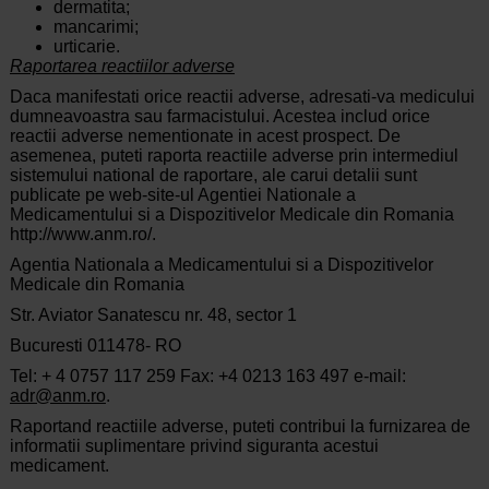
dermatita;
mancarimi;
urticarie.
Raportarea reactiilor adverse
Daca manifestati orice reactii adverse, adresati-va medicului
dumneavoastra sau farmacistului. Acestea includ orice
reactii adverse nementionate in acest prospect. De
asemenea, puteti raporta reactiile adverse prin intermediul
sistemului national de raportare, ale carui detalii sunt
publicate pe web-site-ul Agentiei Nationale a
Medicamentului si a Dispozitivelor Medicale din Romania
http://www.anm.ro/.
Agentia Nationala a Medicamentului si a Dispozitivelor
Medicale din Romania
Str. Aviator Sanatescu nr. 48, sector 1
Bucuresti 011478- RO
Tel: + 4 0757 117 259 Fax: +4 0213 163 497 e-mail:
adr@anm.ro
.
Raportand reactiile adverse, puteti contribui la furnizarea de
informatii suplimentare privind siguranta acestui
medicament.