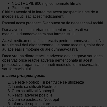
NOOTROPIL 800 mg, comprimate filmate
Piracetam
Cititi cu atentie si in intregime acest prospect inainte de a
incepe sa utilizati acest medicament.
Pastrati acest prospect. S-ar putea sa fie necesar sa-l recititi.
Daca aveti orice intrebari suplimentare, adresati-va
medicului dumneavoastra sau farmacistului.
Acest medicament a fost prescris pentru dumneavoastra. Nu
trebuie sa-l dati altor persoane. Le poate face rau, chiar daca
au aceleasi simptome cu ale dumneavoastra.
Daca vreuna dintre reactiile adverse devine grava sau daca
observati orice reactie adversa nementionata in acest
prospect, va rugam sa-i spuneti medicului dumneavoastra
sau farmacistului.
In acest prospect gasiti:
Ce este Nootropil si pentru ce se utilizeaza
Inainte sa utilizati Nootropil
Cum sa utilizati Nootropil
Reactii adverse posibile
Cum se pastreaza Nootropil
Informatii suplimentare