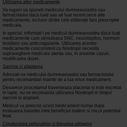
Utilizarea altor medicamente
Va rugam sa spuneti medicului dumneavoastra sau
farmacistului daca luati sau ati luat recent orice alte
medicamente, inclusiv dintre cele eliberate fara prescriptie
medicala.
In special, informati-l pe medicul dumneavoastra daca luati
medicamente care stimuleaza SNC, neuroleptice, hormoni
tiroidieni sau anticoagulante. Utilizarea acestor
medicamente concomitent cu Nootropil necesita
supraveghere medicala atenta sau, in anumite cazuri,
modificarea dozei.
Sarcina si alaptarea
Adresati-va medicului dumneavoastra sau farmacistului
pentru recomandari inainte de a lua orice medicament.
Deoarece piracetamul traverseaza placenta si este excretat
in lapte, nu se recomanda utilizarea Nootropil in timpul
sarcinii si alaptarii.
Medicul va prescrie acest medicament numai dupa
evaluarea balantei intre beneficiul matern si riscul potential
fetal.
Conducerea vehiculelor si folosirea utilajelor