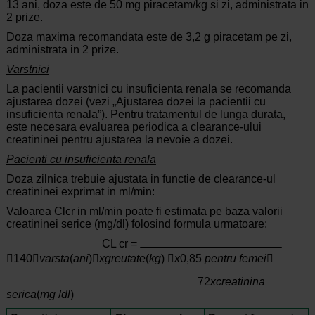
13 ani, doza este de 50 mg piracetam/kg si zi, administrata in
2 prize.
Doza maxima recomandata este de 3,2 g piracetam pe zi,
administrata in 2 prize.
Varstnici
La pacientii varstnici cu insuficienta renala se recomanda
ajustarea dozei (vezi „Ajustarea dozei la pacientii cu
insuficienta renala”). Pentru tratamentul de lunga durata,
este necesara evaluarea periodica a clearance-ului
creatininei pentru ajustarea la nevoie a dozei.
Pacienti cu insuficienta renala
Doza zilnica trebuie ajustata in functie de clearance-ul
creatininei exprimat in ml/min:
Valoarea Clcr in ml/min poate fi estimata pe baza valorii
creatininei serice (mg/dl) folosind formula urmatoare:
CL cr =
140
varsta
(
ani
)
xgreutate
(
kg
) 
x
0,85
pentru femei

72
xcreatinina
serica
(
mg
/
dl
)