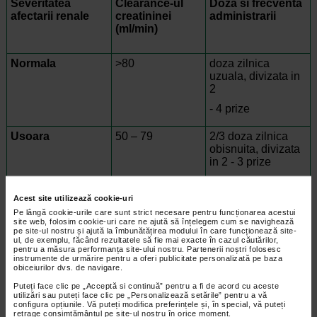
Severitatea
Clearance-ul
Doza si frecventa
afectarii renale
creatininei
administrarii
(ml/min)
Normala
>80
doza zilnica
uzuala, divizata in
2
- 4 prize
Usoara
50 – 79
2/3 doza zilnica
obisnuita, divizata
in 2 - 3 prize
Moderata
30 – 49
1/3 doza zilnica
Acest site utilizează cookie-uri
uzuala, divizata in
Pe lângă cookie-urile care sunt strict necesare pentru funcționarea acestui
2 prize
site web, folosim cookie-uri care ne ajută să înțelegem cum se navighează
pe site-ul nostru și ajută la îmbunătățirea modului în care funcționează site-
ul, de exemplu, făcând rezultatele să fie mai exacte în cazul căutărilor,
Severa
< 30
1/6 doza zilnica
pentru a măsura performanța site-ului nostru. Partenerii noștri folosesc
uzuala, intr-o priza
instrumente de urmărire pentru a oferi publicitate personalizată pe baza
unica
obiceiurilor dvs. de navigare.
Puteți face clic pe „Acceptă si continuă” pentru a fi de acord cu aceste
Boala renala in
-
Contraindicat
utilizări sau puteți face clic pe „Personalizează setările” pentru a vă
configura opțiunile. Vă puteți modifica preferințele și, în special, vă puteți
stadiu terminal
retrage consimțământul pe site-ul nostru în orice moment.