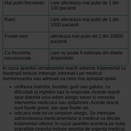
Mai putin frecvente:
care afecteaza mai putin de 1 din
100 pacienti
Rare:
care afecteaza mai putin de 1 din
1000 pacienti
Foarte rare:
afecteaza mai putin de 1 din 10000
pacienti
Cu frecventa
care nu poate fi estimata din datele
necunoscuta
disponibile
In cazul aparitiei urmatoarelor reactii adverse tratamentul cu
Nootropil trebuie intrerupt; informati-l pe medicul
dumnevoastra sau adresati-va celui mai apropiat spital:
umflarea mainilor, buzelor, gurii sau gatului, cu
dificultati la inghitire sau la respiratie. Aceste reactii
apar datorita unui edem alergic sever si necesita
interventia medicului sau spitalizare. Aceste reactii
sunt foarte grave, dar apar foarte rar.
urticaria este tot un simptom alergic. Se intrerupe
administrarea medicamentului si medicul va decide
tratamentul ulterior. In cazul aparitiei acesteia pe toata
suprafata corpului trebuie anuntat de urgenta medicul.