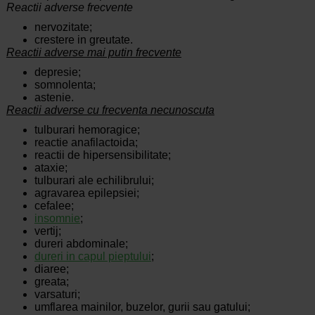
Reactii adverse frecvente
nervozitate;
crestere in greutate.
Reactii adverse mai putin frecvente
depresie;
somnolenta;
astenie.
Reactii adverse cu frecventa necunoscuta
tulburari hemoragice;
reactie anafilactoida;
reactii de hipersensibilitate;
ataxie;
tulburari ale echilibrului;
agravarea epilepsiei;
cefalee;
insomnie
;
vertij;
dureri abdominale;
dureri in capul pieptului
;
diaree;
greata;
varsaturi;
umflarea mainilor, buzelor, gurii sau gatului;