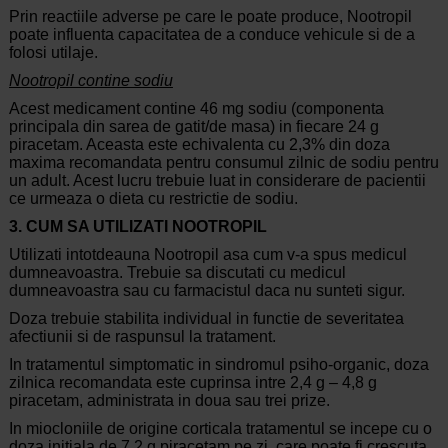
Prin reactiile adverse pe care le poate produce, Nootropil
poate influenta capacitatea de a conduce vehicule si de a
folosi utilaje.
Nootropil contine sodiu
Acest medicament contine 46 mg sodiu (componenta
principala din sarea de gatit/de masa) in fiecare 24 g
piracetam. Aceasta este echivalenta cu 2,3% din doza
maxima recomandata pentru consumul zilnic de sodiu pentru
un adult. Acest lucru trebuie luat in considerare de pacientii
ce urmeaza o dieta cu restrictie de sodiu.
3. CUM SA UTILIZATI NOOTROPIL
Utilizati intotdeauna Nootropil asa cum v-a spus medicul
dumneavoastra. Trebuie sa discutati cu medicul
dumneavoastra sau cu farmacistul daca nu sunteti sigur.
Doza trebuie stabilita individual in functie de severitatea
afectiunii si de raspunsul la tratament.
In tratamentul simptomatic in sindromul psiho-organic, doza
zilnica recomandata este cuprinsa intre 2,4 g – 4,8 g
piracetam, administrata in doua sau trei prize.
In miocloniile de origine corticala tratamentul se incepe cu o
doza initiala de 7,2 g piracetam pe zi, care poate fi crescuta