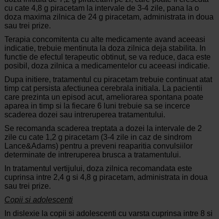
cu cate 4,8 g piracetam la intervale de 3-4 zile, pana la o
doza maxima zilnica de 24 g piracetam, administrata in doua
sau trei prize.
Terapia concomitenta cu alte medicamente avand aceeasi
indicatie, trebuie mentinuta la doza zilnica deja stabilita. In
functie de efectul terapeutic obtinut, se va reduce, daca este
posibil, doza zilnica a medicamentelor cu aceeasi indicatie.
Dupa initiere, tratamentul cu piracetam trebuie continuat atat
timp cat persista afectiunea cerebrala initiala. La pacientii
care prezinta un episod acut, ameliorarea spontana poate
aparea in timp si la fiecare 6 luni trebuie sa se incerce
scaderea dozei sau intreruperea tratamentului.
Se recomanda scaderea treptata a dozei la intervale de 2
zile cu cate 1,2 g piracetam (3-4 zile in caz de sindrom
Lance&Adams) pentru a preveni reaparitia convulsiilor
determinate de intreruperea brusca a tratamentului.
In tratamentul vertijului, doza zilnica recomandata este
cuprinsa intre 2,4 g si 4,8 g piracetam, administrata in doua
sau trei prize.
Copii si adolescenti
In dislexie la copii si adolescenti cu varsta cuprinsa intre 8 si