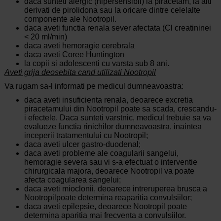
daca sunteti alergic (hipersensibil) la piracetam, la alti
derivati de pirolidona sau la oricare dintre celelalte
componente ale Nootropil.
daca aveti functia renala sever afectata (Cl creatininei
< 20 ml/min)
daca aveti hemoragie cerebrala
daca aveti Coree Huntington
la copii si adolescenti cu varsta sub 8 ani.
Aveti grija deosebita cand utilizati Nootropil
Va rugam sa-l informati pe medicul dumneavoastra:
daca aveti insuficienta renala, deoarece excretia
piracetamului din Nootropil poate sa scada, crescandu-
i efectele. Daca sunteti varstnic, medicul trebuie sa va
evalueze functia rinichilor dumneavoastra, inaintea
inceperii tratamentului cu Nootropil;
daca aveti ulcer gastro-duodenal;
daca aveti probleme ale coagularii sangelui,
hemoragie severa sau vi s-a efectuat o interventie
chirurgicala majora, deoarece Nootropil va poate
afecta coagularea sangelui;
daca aveti mioclonii, deoarece intreruperea brusca a
Nootropilpoate determina reaparitia convulsiilor;
daca aveti epilepsie, deoarece Nootropil poate
determina aparitia mai frecventa a convulsiilor.