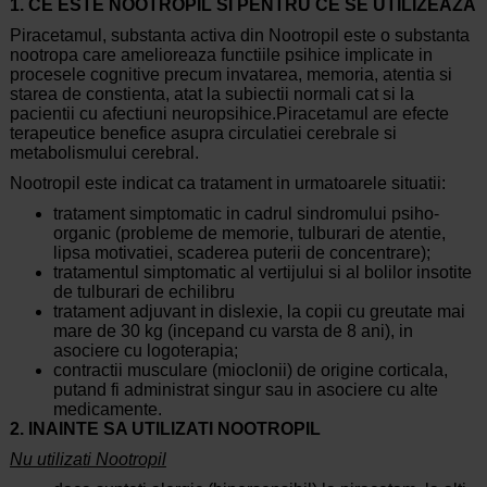
1. CE ESTE NOOTROPIL SI PENTRU CE SE UTILIZEAZA
Piracetamul, substanta activa din Nootropil este o substanta
nootropa care amelioreaza functiile psihice implicate in
procesele cognitive precum invatarea, memoria, atentia si
starea de constienta, atat la subiectii normali cat si la
pacientii cu afectiuni neuropsihice.Piracetamul are efecte
terapeutice benefice asupra circulatiei cerebrale si
metabolismului cerebral.
Nootropil este indicat ca tratament in urmatoarele situatii:
tratament simptomatic in cadrul sindromului psiho-
organic (probleme de memorie, tulburari de atentie,
lipsa motivatiei, scaderea puterii de concentrare);
tratamentul simptomatic al vertijului si al bolilor insotite
de tulburari de echilibru
tratament adjuvant in dislexie, la copii cu greutate mai
mare de 30 kg (incepand cu varsta de 8 ani), in
asociere cu logoterapia;
contractii musculare (mioclonii) de origine corticala,
putand fi administrat singur sau in asociere cu alte
medicamente.
2. INAINTE SA UTILIZATI NOOTROPIL
Nu utilizati Nootropil