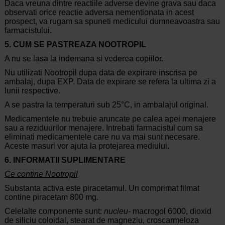
Daca vreuna dintre reactiile adverse devine grava sau daca
observati orice reactie adversa nementionata in acest
prospect, va rugam sa spuneti medicului dumneavoastra sau
farmacistului.
5. CUM SE PASTREAZA NOOTROPIL
A nu se lasa la indemana si vederea copiilor.
Nu utilizati Nootropil dupa data de expirare inscrisa pe
ambalaj, dupa EXP. Data de expirare se refera la ultima zi a
lunii respective.
A se pastra la temperaturi sub 25°C, in ambalajul original.
Medicamentele nu trebuie aruncate pe calea apei menajere
sau a reziduurilor menajere. Intrebati farmacistul cum sa
eliminati medicamentele care nu va mai sunt necesare.
Aceste masuri vor ajuta la protejarea mediului.
6. INFORMATII SUPLIMENTARE
Ce contine Nootropil
Substanta activa este piracetamul. Un comprimat filmat
contine piracetam 800 mg.
Celelalte componente sunt:
nucleu-
macrogol 6000, dioxid
de siliciu coloidal, stearat de magneziu, croscarmeloza