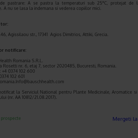
 de pastrare: A se pastra la temperaturi sub 25°C, protejat de l
e. A nu se lasa la indemana si vederea copiilor mici.
tor:
6, Agissilaou str., 17341 Agios Dimitrios, Attiki, Grecia.
r notificare:
ealth Romania S.R.L.
ia Rosetti nr. 6, etaj 7, sector 2020485, Bucuresti, Romania.
: +4 0374 102 600
 0374 102 601
 Romania.Info@bauschhealth.com
otificat la Serviciul National pentru Plante Medicinale, Aromatice s
lui (nr. AA 10812/21.08.2017).
a prospecte
Mergeti la