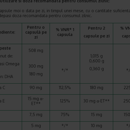
utilizare si doza recomandata pentru consumul zilnic:
capsule moi o data pe zi, in timpul unei mese, cu o cantitate suficient
depasi doza recomandata pentru consumul zilnic.
Pentru o
Pentru 2
% VN
% VNR* 1
ediente:
capsulă pe
capsula
capsule pe zi
cap
zi
peste
508 mg
inut de:
1,015 g
0,600 g
rasi Omega
300 mg
0,360 g
*/*
*
180 mg
in: DHA
a C
90 mg
112,5%
180 mg
22
15 mg α-
a E
125%
30 mg α-ET**
25
ET**
7,5 mg
75%
15 mg
15
5 mg
*/*
10 mg
*