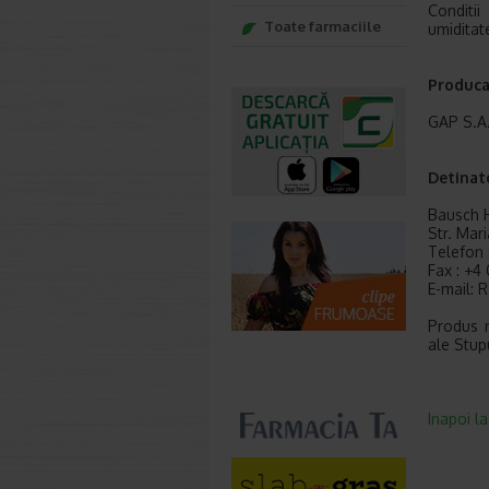
Conditii
Toate farmaciile
umiditat
Produca
GAP S.A.4
Detinato
Bausch H
Str. Mar
Telefon 
Fax : +4
E-mail:
Produs n
ale Stupu
Inapoi l