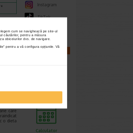
Instagram
/*
TikTok
Whatsapp
nțelegem cum se navighează pe site-ul
ul căutărilor, pentru a măsura
za obiceiurilor dvs. de navigare.
ile” pentru a vă configura opțiunile. Vă
A/ acid
CALCULATOARE
fer, oxid
 flori de
ocoferil;
nohidrat;
 din flori
Calculator
sarcina
rebuie sa
oane care
aindicat
c o dieta
Calculator