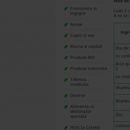
Mod de 
Frumusete si
Luati 2 
ingrijire
A nu se 
Acnee
Ingr
Cuplu si sex
Mama si copilul
Ulei de
cu cont
Produse BIO
Acizi g
Produse naturiste
3
ce cont
Tehnico -
medicale
Vitamin
Diverse
Vitamin
Alimente cu
destinatie
Zinc
speciala
Luteina
NOU la Catena