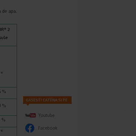
a de apa.
R* 2
sule
/*
5 %
GASESTI CATENA SI PE
0 %
Youtube
0 %
Facebook
/*