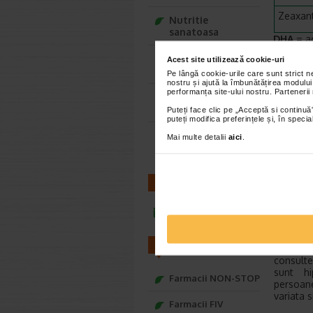
Zeaxan
Nutritie
sanatoasa
DHA
= a
* Valoare
Ce Oftapic ti se
Acest site utilizează cookie-uri
**echival
potriveste
Pe lângă cookie-urile care sunt strict 
*/* Nu s-a
nostru și ajută la îmbunătățirea modului
performanța site-ului nostru. Partenerii
Adora – Adorabili
Ingredie
din prima clipa
Puteți face clic pe „Acceptă si continuă”
u
puteți modifica preferințele și, în spec
do
Seturi cadou
Mai multe detalii
aici
.
ga
Baylis&Harding
Cr
em
ag
CONTACT
de
infoline@catena.ro
Atention
FARMACII
Produsul
consulte
sunt hi
Farmacii NON-STOP
persoane
variata s
Farmacii FIV