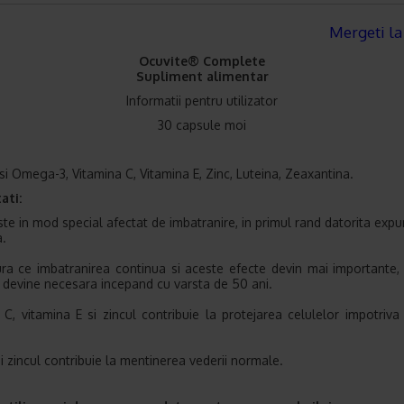
Mergeti la
Ocuvite® Complete
Supliment alimentar
Informatii pentru utilizator
30 capsule moi
asi Omega-3, Vitamina C, Vitamina E, Zinc, Luteina, Zeaxantina.
ati:
ste in mod special afectat de imbatranire, in primul rand datorita expun
a.
a ce imbatranirea continua si aceste efecte devin mai importante, i
 devine necesara incepand cu varsta de 50 ani.
 C, vitamina E si zincul contribuie la protejarea celulelor impotriva 
i zincul contribuie la mentinerea vederii normale.