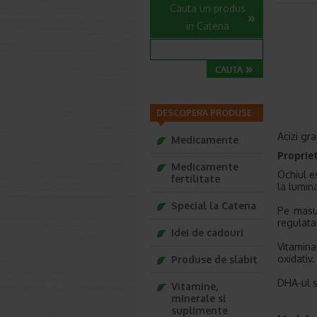
Cauta un produs
in Catena
DESCOPERA PRODUSE
Acizi gr
Medicamente
Propriet
Medicamente
Ochiul e
fertilitate
la lumin
Special la Catena
Pe masur
regulata
Idei de cadouri
Vitamina
oxidativ.
Produse de slabit
DHA-ul s
Vitamine,
minerale si
suplimente