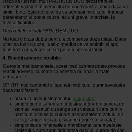
Daca ati luat mai mult PADUDEN DUO decat trebuie,
adresati-va imediat medicului dumneavoastra, chiar daca va
simtiti bine. Este necesar sa va adresati medicului intrucat
paracetamolul poate cauza leziuni grave, intarziate, la
nivelul ficatului.
Daca uitati sa luati PADUDEN DUO
Nu luati o doza dubla pentru a compensa doza uitata. Daca
uitati sa luati o doza, luati-o imediat ce va amintiti si apoi
luati doza urmatoare cu cel putin 6 ore mai tarziu.
4.
Reactii
adverse
posibile
Ca toate medicamentele, acest medicament poate provoca
reactii adverse, cu toate ca acestea nu apar la toate
persoanele.
OPRITI medicamentul si spuneti medicului dumneavoastra
daca manifestati:
arsuri la nivelul stomacului,
indigestie
;
simptome de sangerare intestinala (durere severa de
stomac, varsaturi cu sange sau varsaturi care contin
particule inchise la culoare asemanatoare zatului de
cafea, sange in scaun, scaune negre ca smoala);
simptome de inflamatie a membranei care inveleste
creierului, cum sunt: rigiditatea gatului, durere de cap,