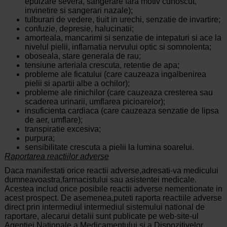
epuizare severa, sangerare fara motiv cunoscut,
invinetire si sangerari nazale);
tulburari de vedere, tiuit in urechi, senzatie de invartire;
confuzie, depresie, halucinatii;
amorteala, mancarimi si senzatie de intepaturi si ace la
nivelul pielii, inflamatia nervului optic si somnolenta;
oboseala, stare generala de rau;
tensiune arteriala crescuta, retentie de apa;
probleme ale ficatului (care cauzeaza ingalbenirea
pielii si apartii albe a ochilor);
probleme ale rinichilor (care cauzeaza cresterea sau
scaderea urinarii, umflarea picioarelor);
insuficienta cardiaca (care cauzeaza senzatie de lipsa
de aer, umflare);
transpiratie excesiva;
purpura;
sensibilitate crescuta a pielii la lumina soarelui.
Raportarea
reactiilor adverse
Daca
manifestati
orice
reactii
adverse,
adresati-va
medicului
dumneavoastra,farmacistului sau asistentei medicale.
Acestea includ orice posibile reactii adverse nementionate in
acest prospect. De asemenea,puteti raporta reactiile adverse
direct prin intermediul intermediul sistemului national de
raportare, alecarui detalii sunt publicate pe web-site-ul
Agentiei Nationale a Medicamentului si a Dispozitivelor