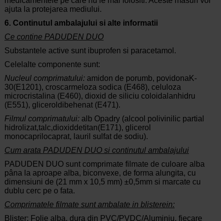
medicamentele pe care nu le mai folositi. Aceste masuri vor
ajuta la protejarea mediului.
6. Continutul
ambalajului
si alte informatii
Ce contine PADUDEN DUO
Substantele
active sunt ibuprofen si paracetamol.
Celelalte componente sunt:
Nucleul comprimatului:
amidon de porumb, povidonaK-
30(E1201), croscarmeloza sodica (E468), celuloza
microcristalina (E460), dioxid de siliciu coloidalanhidru
(E551), gliceroldibehenat (E471).
Filmul comprimatului:
alb Opadry (alcool polivinilic partial
hidrolizat,talc,dioxiddetitan
(
E171), glicerol
monocaprilocaprat, lauril sulfat de sodiu).
Cum
arata
PADUDEN
DUO si continutul ambalajului
PADUDEN DUO sunt comprimate filmate de culoare alba
pâna la aproape alba, biconvexe, de forma alungita, cu
dimensiuni de (21 mm x 10,5 mm) ±0,5mm si marcate cu
dublu cerc pe o fata.
Comprimatele filmate sunt ambalate in blisterein:
Blister: Folie alba, dura din PVC/PVDC/Aluminiu, fiecare