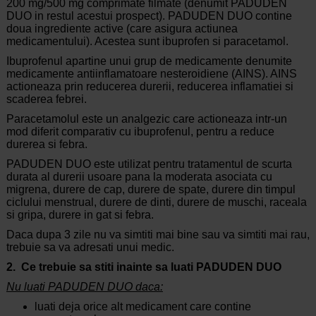
200 mg/500 mg comprimate filmate (denumit PADUDEN
DUO in restul acestui prospect). PADUDEN DUO contine
doua ingrediente active (care asigura actiunea
medicamentului). Acestea sunt ibuprofen si paracetamol.
Ibuprofenul apartine unui grup de medicamente denumite
medicamente antiinflamatoare nesteroidiene (AINS). AINS
actioneaza prin reducerea durerii, reducerea inflamatiei si
scaderea febrei.
Paracetamolul este un analgezic care actioneaza intr-un
mod diferit comparativ cu ibuprofenul, pentru a reduce
durerea si febra.
PADUDEN DUO este utilizat pentru tratamentul de scurta
durata al durerii usoare pana la moderata asociata cu
migrena, durere de cap, durere de spate, durere din timpul
ciclului menstrual, durere de dinti, durere de muschi, raceala
si gripa, durere in gat si febra.
Daca dupa 3 zile nu va simtiti mai bine sau va simtiti mai rau,
trebuie sa va adresati unui medic.
2.
Ce trebuie sa stiti inainte sa luati PADUDEN DUO
Nu luati PADUDEN DUO daca:
luati
deja orice alt medicament care contine