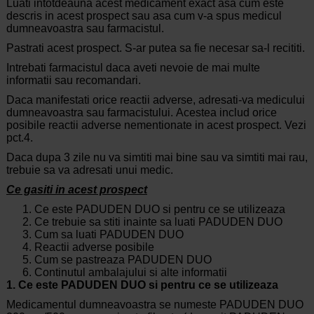
Luati intotdeauna acest medicament exact asa cum este
descris in acest prospect sau asa cum v-a spus medicul
dumneavoastra sau
farmacistul.
Pastrati acest prospect. S-ar putea sa fie necesar sa-l recititi.
Intrebati
farmacistul daca aveti nevoie de mai multe
informatii sau recomandari.
Daca
manifestati
orice
reactii adverse, adresati-va medicului
dumneavoastra sau farmacistului.
Acestea includ orice
posibile reactii adverse nementionate in acest prospect. Vezi
pct.4.
Daca dupa 3 zile nu va simtiti mai bine sau va simtiti mai rau,
trebuie sa va adresati unui medic.
Ce gasiti in acest prospect
Ce este PADUDEN DUO si pentru ce se utilizeaza
Ce trebuie sa stiti inainte sa luati PADUDEN DUO
Cum sa luati PADUDEN DUO
Reactii adverse posibile
Cum se pastreaza PADUDEN DUO
Continutul ambalajului si alte informatii
1.
Ce este PADUDEN DUO si pentru ce se utilizeaza
Medicamentul dumneavoastra se numeste PADUDEN DUO