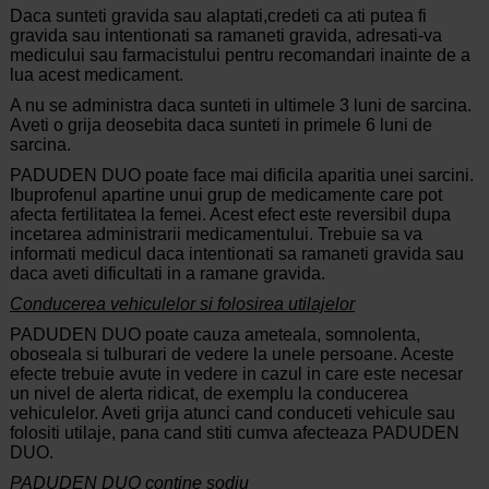
Daca sunteti gravida sau alaptati,credeti ca ati putea fi
gravida sau intentionati sa ramaneti gravida, adresati-va
medicului sau farmacistului pentru recomandari inainte de a
lua acest medicament.
A nu se administra daca sunteti in ultimele 3 luni de sarcina.
Aveti o grija deosebita daca sunteti in primele 6 luni de
sarcina.
PADUDEN DUO poate face mai dificila aparitia unei sarcini.
Ibuprofenul apartine unui grup de medicamente care pot
afecta fertilitatea la femei. Acest efect este reversibil dupa
incetarea administrarii medicamentului. Trebuie sa va
informati medicul daca intentionati sa ramaneti gravida sau
daca aveti dificultati in a ramane gravida.
Conducerea
vehiculelor si folosirea utilajelor
PADUDEN DUO poate cauza ameteala, somnolenta,
oboseala si tulburari de vedere la unele persoane. Aceste
efecte trebuie avute in vedere in cazul in care este necesar
un nivel de alerta ridicat, de exemplu la conducerea
vehiculelor. Aveti grija atunci cand conduceti vehicule sau
folositi utilaje, pana cand stiti cumva afecteaza PADUDEN
DUO.
PADUDEN
DUO contine sodiu