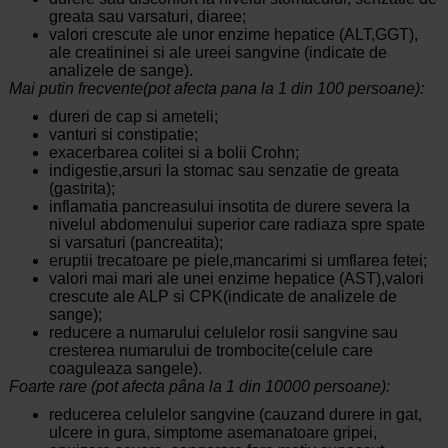
greata sau varsaturi, diaree;
valori crescute ale unor enzime hepatice (ALT,GGT),
ale creatininei si ale ureei sangvine (indicate de
analizele de sange).
Mai putin frecvente(pot afecta pana la 1 din 100 persoane):
dureri de cap si ameteli;
vanturi si constipatie;
exacerbarea colitei si a bolii Crohn;
indigestie,arsuri la stomac sau senzatie de greata
(gastrita);
inflamatia pancreasului insotita de durere severa la
nivelul abdomenului superior care radiaza spre spate
si varsaturi (pancreatita);
eruptii trecatoare pe piele,mancarimi si umflarea fetei;
valori mai mari ale unei enzime hepatice (AST),valori
crescute ale ALP si CPK(indicate de analizele de
sange);
reducere a numarului celulelor rosii sangvine sau
cresterea numarului de trombocite(celule care
coaguleaza sangele).
Foarte rare (pot afecta pâna la 1 din 10000 persoane):
reducerea celulelor sangvine (cauzand durere in gat,
ulcere in gura, simptome asemanatoare gripei,