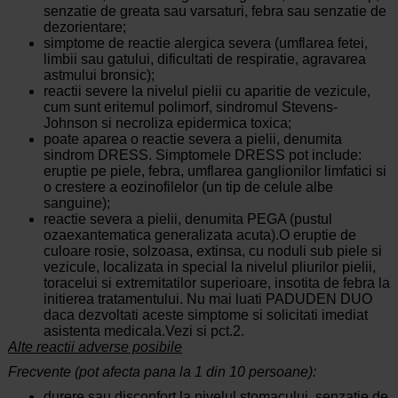
senzatie de greata sau varsaturi, febra sau senzatie de
dezorientare;
simptome de reactie alergica severa (umflarea fetei,
limbii sau gatului, dificultati de respiratie, agravarea
astmului bronsic);
reactii severe la nivelul pielii cu aparitie de vezicule,
cum sunt eritemul polimorf, sindromul Stevens-
Johnson si necroliza epidermica toxica;
poate aparea o reactie severa a pielii, denumita
sindrom DRESS. Simptomele DRESS pot include:
eruptie pe piele, febra, umflarea ganglionilor limfatici si
o crestere a eozinofilelor (un tip de celule albe
sanguine);
reactie severa a pielii, denumita PEGA (pustul
ozaexantematica generalizata acuta).O eruptie de
culoare rosie, solzoasa, extinsa, cu noduli sub piele si
vezicule, localizata in special la nivelul pliurilor pielii,
toracelui si extremitatilor superioare, insotita de febra la
initierea tratamentului. Nu mai luati PADUDEN DUO
daca dezvoltati aceste simptome si solicitati imediat
asistenta medicala.Vezi si pct.2.
Alte reactii adverse posibile
Frecvente (pot afecta pana la 1 din 10 persoane):
durere sau disconfort la nivelul stomacului, senzatie de