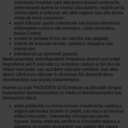
sistemului imunitar care afecteaza tesutul conjunctiv,
determinand durere la nivelul articulatiilor, modificari la
nivelul pielii si tulburari ale altor organe sau alta boala
mixta de tesut conjunctiv;
aveti tulburari gastro-intestinale sau boala intestinala
inflamatorie cronica (de exemplu, colita ulcerativa,
boala Crohn);
sunteti in primele 6 luni de sarcina sau alaptati;
suferiti de tulburari renale, cardiace, hepatice sau
intestinale;
intentionati
sa ramaneti gravida
.
Medicamentele
antiinflamatorii /impotriva
durerii cum estei
buprofenul pot fi asociate cu ocrestere usoara a riscului de
infarct miocardic sau accident vascular cerebral, mai ales
atunci când sunt utilizate in dozemari.Nu depasiti doza
recomandata sau durata tratamentului.
Inainte
sa
luati
PADUDEN DUO,trebuie sa discutati despre
tratamentul dumneavoastra cu medicul dumneavoastra sau
farmacistul daca:
aveti probleme cu inima inclusiv insuficienta cardiaca,
angina pectorala (durere in piept), sau daca at iavut un
infarct miocardic, interventie chirurgicala pentru
bypass, boala arteriala periferica (circulatie redusa a
sângelui la nivelul picioarelor sau talpilor din cauza