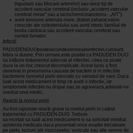
ȋngustarii sau blocarii arterelor) sau orice tip de
accident vascular cerebral (inclusiv „accident vascular
cerebral minor” sau a tacischemictranzitoriu–
„AIT”);
aveti tensiune arteriala mare, diabet zaharat,valori
crescute ale colesterolului sau aveti istoric familial de
boala cardiaca sau accident vascular cerebral sau
sunteti fumator.
Infectii
PADUDENDUOpoateascundesemnealeinfectiei,cumsunt
febra si durere. Prin urmare,este posibil ca PADUDEN DUO
sa intârzie tratamentul adecvat al infectiei, ceea ce poate
duce la un risc crescut decomplicatii. Acest lucru a fost
observat in pneumonia cauzata de bacterii si in infectiile
bacteriene lanivelul pielii asociate cu varsatul de vant. Daca
luati acest medicament in timp ce aveti o infectie, iar
simptomele infectiei nu dispar sau se agraveaza,adresati-va
imediat unui medic.
Reactii la nivelul pielii
Au fost raportate reactii grave la nivelul pielii in cadrul
tratamentul cu PADUDEN DUO. Trebuie
sa
incetati
sa
luati
acest
medicament si sa solicitati imediat
asistenta medicala daca prezentati orice eruptie trecatoare
pe piele, leziuni ale mucoaselor, vezicule sau alte semne de