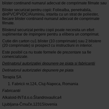
blister continand numarul adecvat de comprimate filmate
sau
Blister securizat pentru copii: Foliealba, penetrabila,
dinPVC/PVDC/Aluminiu, intarita cu un strat de poliester,
fiecare blister continand numarul adecvat de comprimate
filmate.
Blisterul securizat pentru copii poate necesita un efort
suplimentar de impingere pentru a elibera un comprimat.
Cutie din carton cu1 blister (10 comprimate) sau 2 blistere
(20 comprimate) si prospect cu instructiuni in interior.
Este posibil ca nu toate formele de prezentare sa fie
comercializate.
Detinatorul
autorizatiei depunere pe piata si fabricantii
Detinatorul autorizatiei depunere pe piata
Terapia SA
Fabricii
nr.124, Cluj-Napoca, Romania
Fabricantii
Alkaloid-INTd.o.o.
Šlandrovaulica4
Ljubljana-Črnuče,1231
Slovenia