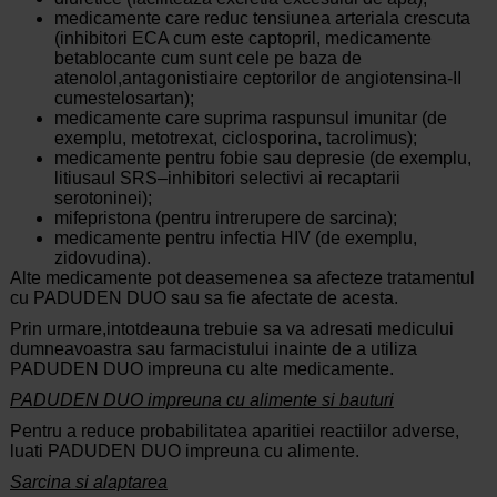
medicamente care reduc tensiunea arteriala crescuta
(inhibitori ECA cum este captopril, medicamente
betablocante cum sunt cele pe baza de
atenolol,antagonistiaire ceptorilor de angiotensina-II
cumestelosartan);
medicamente
care suprima raspunsul imunitar (de
exemplu, metotrexat, ciclosporina, tacrolimus);
medicamente pentru fobie sau depresie (de exemplu,
litiusauI SRS–inhibitori selectivi ai recaptarii
serotoninei);
mifepristona (pentru
intrerupere
de sarcina);
medicamente pentru infectia HIV (de exemplu,
zidovudina).
Alte medicamente pot deasemenea sa afecteze tratamentul
cu PADUDEN DUO sau sa fie afectate de acesta.
Prin
urmare,
intotdeauna trebuie sa va adresati medicului
dumneavoastra sau farmacistului inainte de a utiliza
PADUDEN DUO impreuna cu alte medicamente.
PADUDEN DUO impreuna cu alimente si bauturi
Pentru
a
reduce
probabilitatea aparitiei reactiilor adverse,
luati PADUDEN DUO impreuna cu alimente.
Sarcina si alaptarea