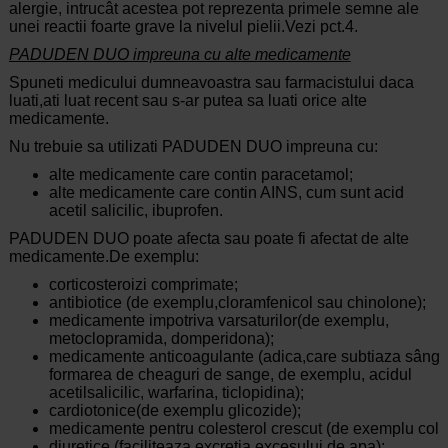
alergie, intrucât acestea pot reprezenta primele semne ale
unei reactii foarte grave la nivelul pielii.Vezi pct.4.
PADUDEN
DUO
impreuna
cu alte medicamente
Spuneti medicului dumneavoastra sau farmacistului daca
luati,ati luat recent sau s-ar putea sa luati orice alte
medicamente.
Nu trebuie sa utilizati PADUDEN DUO impreuna cu:
alte medicamente care contin paracetamol;
alte medicamente care contin AINS, cum sunt acid
acetil salicilic, ibuprofen.
PADUDEN DUO poate afecta sau poate fi afectat de alte
medicamente.De exemplu:
corticosteroizi comprimate;
antibiotice (de exemplu,cloramfenicol sau chinolone);
medicamente impotriva varsaturilor(de exemplu,
metoclopramida, domperidona);
medicamente anticoagulante (adica,
care
subtiaza
sânge
formarea de cheaguri de sange, de exemplu, acidul
acetilsalicilic, warfarina, ticlopidina);
cardiotonice(de
exemplu
glicozide);
medicamente
pentru colesterol crescut (de
exemplu
cole
diuretice (faciliteaza excretia excesului de apa);