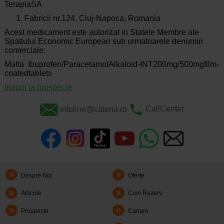
TerapiaSA
Fabricii
nr.124, Cluj-Napoca, Romania
Acest medicament este autorizat in Statele Membre ale
Spatiului Economic European sub urmatoarele denumiri
comerciale:
Malta
Ibuprofen/ParacetamolAlkaloid-INT200mg/500mgfilm-
coatedtablets
Inapoi la prospecte
infoline@catena.ro
CallCenter
Despre Noi
Oferte
Articole
Cum Rezerv
Prospecte
Cariere