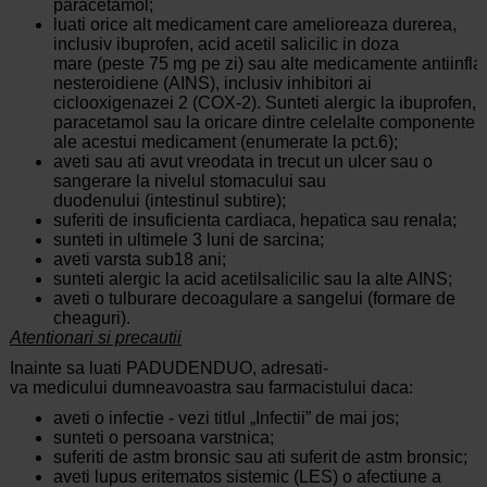
paracetamol;
luati orice alt medicament care amelioreaza durerea,
inclusiv ibuprofen, acid acetil salicilic in
doza
mare (peste
75
mg
pe
zi)
sau alte medicamente
antiinfl
nesteroidiene (AINS), inclusiv inhibitori ai
ciclooxigenazei 2 (COX-2). S
unteti alergic la ibuprofen,
paracetamol sau la oricare dintre celelalte componente
ale acestui medicament (enumerate la pct.6);
aveti sau ati avut vreodata in trecut un ulcer sau o
sangerare la nivelul stomacului sau
duodenului (intestinul subtire);
suferiti de insuficienta cardiaca, hepatica sau renala;
sunteti in ultimele 3 luni de sarcina;
aveti varsta sub18 ani;
sunteti alergic la acid acetilsalicilic sau la alte AINS;
aveti o
tulburare decoagulare a sangelui (formare de
cheaguri).
Atentionari
si precautii
Inainte
sa
luati
PADUDEN
DUO,
adresati-
va
medicului
dumneavoastra sau farmacistului daca:
aveti o infectie - vezi titlul „Infectii” de mai jos;
sunteti o persoana varstnica;
suferiti de astm bronsic sau ati suferit de astm bronsic;
aveti lupus eritematos sistemic (LES) o afectiune a