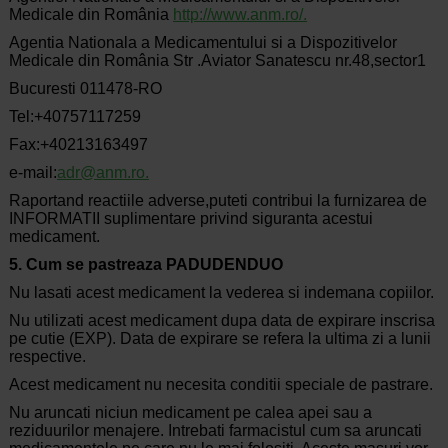
Medicale din România
http://www.anm.ro/
.
Agentia
Nationala
a Medicamentului si a Dispozitivelor
Medicale din România Str .Aviator Sanatescu nr.48,sector1
Bucuresti
011478-
RO
Tel:+40757117259
Fax:+40213163497
e-mail:
adr@anm.ro.
Raportand
reactiile
adverse,puteti contribui la furnizarea de
INFORMATII suplimentare privind siguranta acestui
medicament.
5. Cum se pastreaza PADUDENDUO
Nu lasati acest medicament la vederea si indemana copiilor.
Nu utilizati acest medicament dupa data de expirare inscrisa
pe cutie (EXP). Data de expirare se refera la ultima zi a lunii
respective.
Acest medicament nu necesita conditii speciale de pastrare.
Nu aruncati niciun medicament pe calea apei sau a
reziduurilor menajere. Intrebati farmacistul cum sa aruncati