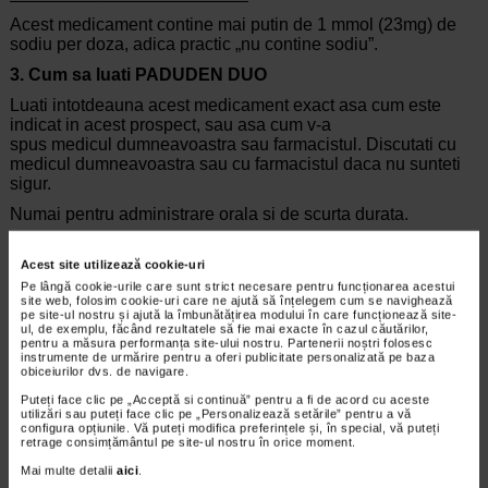
Acest medicament contine mai putin de 1 mmol (23mg) de
sodiu per doza, adica practic „nu contine sodiu”.
3.
Cum sa luati PADUDEN DUO
Luati intotdeauna acest medicament exact asa cum este
indicat in acest prospect, sau asa cum v-a
spus
medicul
dumneavoastra
sau farmacistul. Discutati cu
medicul dumneavoastra sau cu farmacistul daca nu sunteti
sigur.
Numai pentru administrare orala si de scurta durata.
Trebuie sa utilizati cea mai mica doza necesara pentru a
ameliora simptomele si pentru cea mai scurta perioada de
Acest site utilizează cookie-uri
timp.
Pe lângă cookie-urile care sunt strict necesare pentru funcționarea acestui
site web, folosim cookie-uri care ne ajută să înțelegem cum se navighează
Daca aveti o infectie, adresati-va imediat unui medic in cazul
pe site-ul nostru și ajută la îmbunătățirea modului în care funcționează site-
ul, de exemplu, făcând rezultatele să fie mai exacte în cazul căutărilor,
in care simptomele (cum ar fi febra si durere) nu dispar sau
pentru a măsura performanța site-ului nostru. Partenerii noștri folosesc
se agraveaza (vezi pct.2).
instrumente de urmărire pentru a oferi publicitate personalizată pe baza
obiceiurilor dvs. de navigare.
Nu trebuie sa utilizati PADUDEN DUO pe o perioada mai
Puteți face clic pe „Acceptă si continuă” pentru a fi de acord cu aceste
lunga de 3 zile. Daca simptomele dumneavoastra se
utilizări sau puteți face clic pe „Personalizează setările” pentru a vă
agraveaza sau persista, consultati medicul.
configura opțiunile. Vă puteți modifica preferințele și, în special, vă puteți
retrage consimțământul pe site-ul nostru în orice moment.
Adulti: Luati 1 comprimat impreuna cu alimente sau apa, de
Mai multe detalii
aici
.
maxim 3 ori pe zi. Se va lasa un interval de cel putin 6 ore