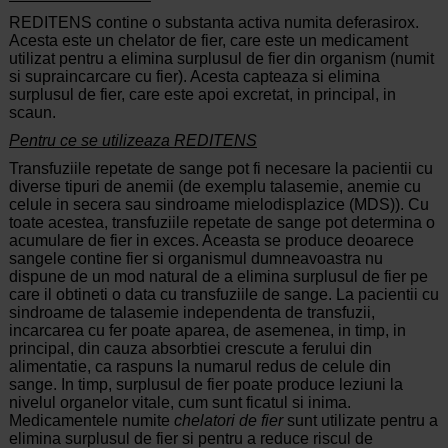
REDITENS contine o substanta activa numita deferasirox.
Acesta este un chelator de fier, care este un medicament
utilizat pentru a elimina surplusul de fier din organism (numit
si supraincarcare cu fier). Acesta capteaza si elimina
surplusul de fier, care este apoi excretat, in principal, in
scaun.
Pentru ce se utilizeaza REDITENS
Transfuziile repetate de sange pot fi necesare la pacientii cu
diverse tipuri de anemii (de exemplu talasemie, anemie cu
celule in secera sau sindroame mielodisplazice (MDS)). Cu
toate acestea, transfuziile repetate de sange pot determina o
acumulare de fier in exces. Aceasta se produce deoarece
sangele contine fier si organismul dumneavoastra nu
dispune de un mod natural de a elimina surplusul de fier pe
care il obtineti o data cu transfuziile de sange. La pacientii cu
sindroame de talasemie independenta de transfuzii,
incarcarea cu fer poate aparea, de asemenea, in timp, in
principal, din cauza absorbtiei crescute a ferului din
alimentatie, ca raspuns la numarul redus de celule din
sange. In timp, surplusul de fier poate produce leziuni la
nivelul organelor vitale, cum sunt ficatul si inima.
Medicamentele numite
chelatori de fier
sunt utilizate pentru a
elimina surplusul de fier si pentru a reduce riscul de