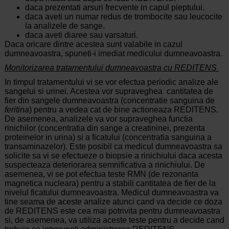
daca prezentati arsuri frecvente in capul pieptului.
daca aveti un numar redus de trombocite sau leucocite
la analizele de sange.
daca aveti diaree sau varsaturi.
Daca oricare dintre acestea sunt valabile in cazul
dumneavoastra, spuneti-i imediat medicului dumneavoastra.
Monitorizarea tratamentului dumneavoastra cu REDITENS
In timpul tratamentului vi se vor efectua periodic analize ale
sangelui si urinei. Acestea vor supraveghea cantitatea de
fier din sangele dumneavoastra (concentratie sanguina de
feritina
) pentru a vedea cat de bine actioneaza REDITENS.
De asemenea, analizele va vor supraveghea functia
rinichilor (concentratia din sange a creatininei, prezenta
proteinelor in urina) si a ficatului (concentratia sanguina a
transaminazelor). Este posibil ca medicul dumneavoastra sa
solicite sa vi se efectueze o biopsie a rinichiului daca acesta
suspecteaza deteriorarea semnificativa a rinichiului. De
asemenea, vi se pot efectua teste RMN (de rezonanta
magnetica nucleara) pentru a stabili cantitatea de fier de la
nivelul ficatului dumneavoastra. Medicul dumneavoastra va
tine seama de aceste analize atunci cand va decide ce doza
de REDITENS este cea mai potrivita pentru dumneavoastra
si, de asemenea, va utiliza aceste teste pentru a decide cand