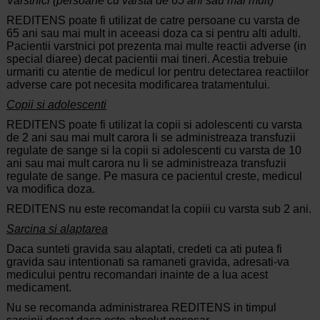
Varstnici (persoane cu varsta de 65 ani sau mai mult)
REDITENS poate fi utilizat de catre persoane cu varsta de
65 ani sau mai mult in aceeasi doza ca si pentru alti adulti.
Pacientii varstnici pot prezenta mai multe reactii adverse (in
special diaree) decat pacientii mai tineri. Acestia trebuie
urmariti cu atentie de medicul lor pentru detectarea reactiilor
adverse care pot necesita modificarea tratamentului.
Copii si adolescenti
REDITENS poate fi utilizat la copii si adolescenti cu varsta
de 2 ani sau mai mult carora li se administreaza transfuzii
regulate de sange si la copii si adolescenti cu varsta de 10
ani sau mai mult carora nu li se administreaza transfuzii
regulate de sange. Pe masura ce pacientul creste, medicul
va modifica doza.
REDITENS nu este recomandat la copiii cu varsta sub 2 ani.
Sarcina si alaptarea
Daca sunteti gravida sau alaptati, credeti ca ati putea fi
gravida sau intentionati sa ramaneti gravida, adresati-va
medicului pentru recomandari inainte de a lua acest
medicament.
Nu se recomanda administrarea REDITENS in timpul