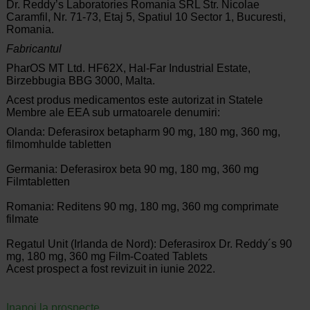
Dr. Reddy’s Laboratories Romania SRL Str. Nicolae
Caramfil, Nr. 71-73, Etaj 5, Spatiul 10 Sector 1, Bucuresti,
Romania.
Fabricantul
PharOS MT Ltd. HF62X, Hal-Far Industrial Estate,
Birzebbugia BBG 3000, Malta.
Acest produs medicamentos este autorizat in Statele
Membre ale EEA sub urmatoarele denumiri:
Olanda: Deferasirox betapharm 90 mg, 180 mg, 360 mg,
filmomhulde tabletten
Germania: Deferasirox beta 90 mg, 180 mg, 360 mg
Filmtabletten
Romania: Reditens 90 mg, 180 mg, 360 mg comprimate
filmate
Regatul Unit (Irlanda de Nord): Deferasirox Dr. Reddy´s 90
mg, 180 mg, 360 mg Film-Coated Tablets
Acest prospect a fost revizuit in iunie 2022.
Inapoi la prospecte