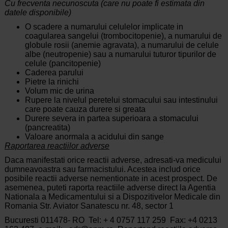
Cu frecventa necunoscuta (care nu poate fi estimata din
datele disponibile)
O scadere a numarului celulelor implicate in
coagularea sangelui (trombocitopenie), a numarului de
globule rosii (anemie agravata), a numarului de celule
albe (neutropenie) sau a numarului tuturor tipurilor de
celule (pancitopenie)
Caderea parului
Pietre la rinichi
Volum mic de urina
Rupere la nivelul peretelui stomacului sau intestinului
care poate cauza durere si greata
Durere severa in partea superioara a stomacului
(pancreatita)
Valoare anormala a acidului din sange
Raportarea reactiilor adverse
Daca manifestati orice reactii adverse, adresati-va medicului
dumneavoastra sau farmacistului. Acestea includ orice
posibile reactii adverse nementionate in acest prospect. De
asemenea, puteti raporta reactiile adverse direct la Agentia
Nationala a Medicamentului si a Dispozitivelor Medicale din
Romania Str. Aviator Sanatescu nr. 48, sector 1
Bucuresti 011478- RO Tel: + 4 0757 117 259 Fax: +4 0213