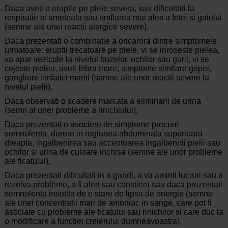
Daca aveti o eruptie pe piele severa, sau dificultati la
respiratie si ameteala sau umflarea mai ales a fetei si gatului
(semne ale unei reactii alergice severe),
Daca prezentati o combinatie a oricarora dintre simptomele
urmatoare: eruptii trecatoare pe piele, vi se inroseste pielea,
va apar vezicule la nivelul buzelor, ochilor sau gurii, vi se
cojeste pielea, aveti febra mare, simptome similare gripei,
ganglioni limfatici mariti (semne ale unor reactii severe la
nivelul pielii),
Daca observati o scadere marcata a eliminarii de urina
(semn al unei probleme a rinichiului),
Daca prezentati o asociere de simptome precum
somnolenta, durere in regiunea abdominala superioara
dreapta, ingalbenirea sau accentuarea ingalbenirii pielii sau
ochilor si urina de culoare inchisa (semne ale unor probleme
ale ficatului),
Daca prezentati dificultati in a gandi, a va aminti lucruri sau a
rezolva probleme, a fi alert sau constient sau daca prezentati
somnolenta insotita de o stare de lipsa de energie (semne
ale unei concentratii mari de amoniac in sange, care pot fi
asociate cu probleme ale ficatului sau rinichilor si care duc la
o modificare a functiei creierului dumneavoastra),