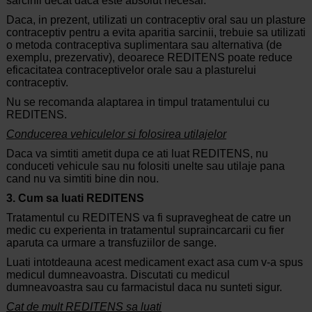
sarcinii decat daca este absolut necesar.
Daca, in prezent, utilizati un contraceptiv oral sau un plasture
contraceptiv pentru a evita aparitia sarcinii, trebuie sa utilizati
o metoda contraceptiva suplimentara sau alternativa (de
exemplu, prezervativ), deoarece REDITENS poate reduce
eficacitatea contraceptivelor orale sau a plasturelui
contraceptiv.
Nu se recomanda alaptarea in timpul tratamentului cu
REDITENS.
Conducerea vehiculelor si folosirea utilajelor
Daca va simtiti ametit dupa ce ati luat REDITENS, nu
conduceti vehicule sau nu folositi unelte sau utilaje pana
cand nu va simtiti bine din nou.
3. Cum sa luati REDITENS
Tratamentul cu REDITENS va fi supravegheat de catre un
medic cu experienta in tratamentul supraincarcarii cu fier
aparuta ca urmare a transfuziilor de sange.
Luati intotdeauna acest medicament exact asa cum v-a spus
medicul dumneavoastra. Discutati cu medicul
dumneavoastra sau cu farmacistul daca nu sunteti sigur.
Cat de mult REDITENS sa luati