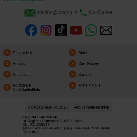
infoline@catena.ro
CallCenter
Despre Noi
Oferte
Articole
Cum Rezerv
Prospecte
Cariere
Politica De
Toate Marcile
Confidentialitate
www.catena.ro - © 2026
Vezi varianta desktop
CATENA PHARMA SRL
Nr. Registrul Comerţului: J03/2710/2023
CUI: RO 3008793
Adresă sediu social: judetul Argeş, municipiul Piteşti, strada
Banat nr.2