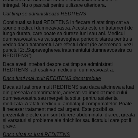
intregal. Nu o pastrati pentru utilizare ulterioara.
Cat timp se administreaza REDITENS
Continuati sa luati REDITENS in fiecare zi atat timp cat va
spune medicul dumneavoastra. Acesta este un tratament de
lunga durata, care poate sa dureze luni sau ani. Medicul
dumneavoastra va va supraveghea periodic starea pentru a
vedea daca tratamentul are efectul dorit (de asemenea, vezi
punctul 2: „Supravegherea tratamentului dumneavoastra cu
REDITENS”).
Daca aveti intrebari despre cat timp sa administrati
REDITENS, adresati-va medicului dumneavoastra.
Daca luati mai mult REDITENS decat trebuie
Daca ati luat prea mult REDITENS sau daca altcineva a luat
din greseala comprimatele, adresati-va imediat medicului
dumneavoastra sau mergeti la spital pentru asistenta
medicala. Aratati medicului ambalajul comprimatelor. Poate
fi necesar tratament medical urgent. Este posibil sa
prezentati efecte cum sunt durere abdominala, diaree, greata
si varsaturi si probleme ale rinichilor sau ficatului care pot fi
grave.
Daca uitati sa luati REDITENS