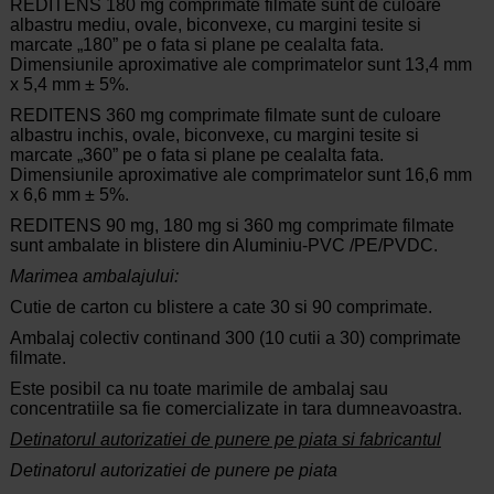
REDITENS 180 mg comprimate filmate sunt de culoare
albastru mediu, ovale, biconvexe, cu margini tesite si
marcate „180” pe o fata si plane pe cealalta fata.
Dimensiunile aproximative ale comprimatelor sunt 13,4 mm
x 5,4 mm ± 5%.
REDITENS 360 mg comprimate filmate sunt de culoare
albastru inchis, ovale, biconvexe, cu
margini tesite si
marcate „360” pe o fata si plane pe cealalta fata.
Dimensiunile aproximative ale comprimatelor sunt 16,6 mm
x 6,6 mm ± 5%.
REDITENS 90 mg, 180 mg si 360 mg comprimate filmate
sunt ambalate in blistere din Aluminiu-PVC /PE/PVDC.
Marimea ambalajului:
Cutie de carton cu blistere a cate 30 si 90 comprimate.
Ambalaj colectiv continand 300 (10 cutii a 30) comprimate
filmate.
Este posibil ca nu toate marimile de ambalaj sau
concentratiile sa fie comercializate in tara dumneavoastra.
Detinatorul autorizatiei de punere pe piata si fabricantul
Detinatorul autorizatiei de punere pe piata