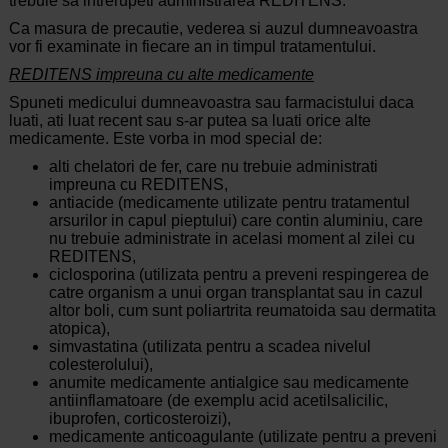
trebuie sa intrerupeti administrarea REDITENS.
Ca masura de precautie, vederea si auzul dumneavoastra
vor fi examinate in fiecare an in timpul tratamentului.
REDITENS impreuna cu alte medicamente
Spuneti medicului dumneavoastra sau farmacistului daca
luati, ati luat recent sau s-ar putea sa luati orice alte
medicamente. Este vorba in mod special de:
alti chelatori de fer, care nu trebuie administrati
impreuna cu REDITENS,
antiacide (medicamente utilizate pentru tratamentul
arsurilor in capul pieptului) care contin aluminiu, care
nu trebuie administrate in acelasi moment al zilei cu
REDITENS,
ciclosporina (utilizata pentru a preveni respingerea de
catre organism a unui organ transplantat sau in cazul
altor boli, cum sunt poliartrita reumatoida sau dermatita
atopica),
simvastatina (utilizata pentru a scadea nivelul
colesterolului),
anumite medicamente antialgice sau medicamente
antiinflamatoare (de exemplu acid acetilsalicilic,
ibuprofen, corticosteroizi),
medicamente anticoagulante (utilizate pentru a preveni