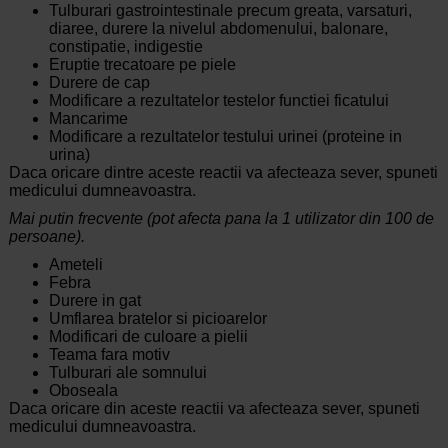
Tulburari gastrointestinale precum greata, varsaturi,
diaree, durere la nivelul abdomenului, balonare,
constipatie, indigestie
Eruptie trecatoare pe piele
Durere de cap
Modificare a rezultatelor testelor functiei ficatului
Mancarime
Modificare a rezultatelor testului urinei (proteine in
urina)
Daca oricare dintre aceste reactii va afecteaza sever, spuneti
medicului dumneavoastra.
Mai putin frecvente (pot afecta pana la 1 utilizator din 100 de
persoane).
Ameteli
Febra
Durere in gat
Umflarea bratelor si picioarelor
Modificari de culoare a pielii
Teama fara motiv
Tulburari ale somnului
Oboseala
Daca oricare din aceste reactii va afecteaza sever, spuneti
medicului dumneavoastra.