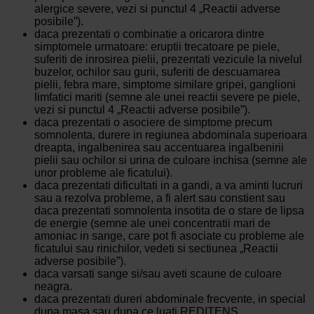
alergice severe, vezi si punctul 4 „Reactii adverse
posibile”).
daca prezentati o combinatie a oricarora dintre
simptomele urmatoare: eruptii trecatoare pe piele,
suferiti de inrosirea pielii, prezentati vezicule la nivelul
buzelor, ochilor sau gurii, suferiti de descuamarea
pielii, febra mare, simptome similare gripei, ganglioni
limfatici mariti (semne ale unei reactii severe pe piele,
vezi si punctul 4 „Reactii adverse posibile”).
daca prezentati o asociere de simptome precum
somnolenta, durere in regiunea abdominala superioara
dreapta, ingalbenirea sau accentuarea ingalbenirii
pielii sau ochilor si urina de culoare inchisa (semne ale
unor probleme ale ficatului).
daca prezentati dificultati in a gandi, a va aminti lucruri
sau a rezolva probleme, a fi alert sau constient sau
daca prezentati somnolenta insotita de o stare de lipsa
de energie (semne ale unei concentratii mari de
amoniac in sange, care pot fi asociate cu probleme ale
ficatului sau rinichilor, vedeti si sectiunea „Reactii
adverse posibile”).
daca varsati sange si/sau aveti scaune de culoare
neagra.
daca prezentati dureri abdominale frecvente, in special
dupa masa sau dupa ce luati REDITENS.