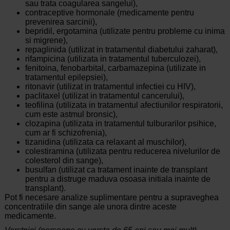
sau trata coagularea sangelui),
contraceptive hormonale (medicamente pentru
prevenirea sarcinii),
bepridil, ergotamina (utilizate pentru probleme cu inima
si migrene),
repaglinida (utilizat in tratamentul diabetului zaharat),
rifampicina (utilizata in tratamentul tuberculozei),
fenitoina, fenobarbital, carbamazepina (utilizate in
tratamentul epilepsiei),
ritonavir (utilizat in tratamentul infectiei cu HIV),
paclitaxel (utilizat in tratamentul cancerului),
teofilina (utilizata in tratamentul afectiunilor respiratorii,
cum este astmul bronsic),
clozapina (utilizata in tratamentul tulburarilor psihice,
cum ar fi schizofrenia),
tizanidina (utilizata ca relaxant al muschilor),
colestiramina (utilizata pentru reducerea nivelurilor de
colesterol din sange),
busulfan (utilizat ca tratament inainte de transplant
pentru a distruge maduva osoasa initiala inainte de
transplant).
Pot fi necesare analize suplimentare pentru a supraveghea
concentratiile din sange ale unora dintre aceste
medicamente.