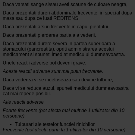
Daca varsati sange si/sau aveti scaune de culoare neagra,
Daca prezentati dureri abdominale frecvente, in special dupa
masa sau dupa ce luati REDITENS,
Daca prezentati arsuri frecvente in capul pieptului,
Daca prezentati pierderea partiala a vederii,
Daca prezentati durere severa in partea superioara a
stomacului (pancreatita). opriti administrarea acestui
medicament si spuneti imediat medicului dumneavoastra.
Unele reactii adverse pot deveni grave.
Aceste reactii adverse sunt mai putin frecvente.
Daca vederea vi se incetoseaza sau devine tulbure,
Daca vi se reduce auzul, spuneti medicului dumneavoastra
cat mai repede posibil.
Alte reactii adverse
Foarte frecvente (pot afecta mai mult de 1 utilizator din 10
persoane)
.
Tulburari ale testelor functiei rinichilor.
Frecvente (pot afecta pana la 1 utilizator din 10 persoane)
.