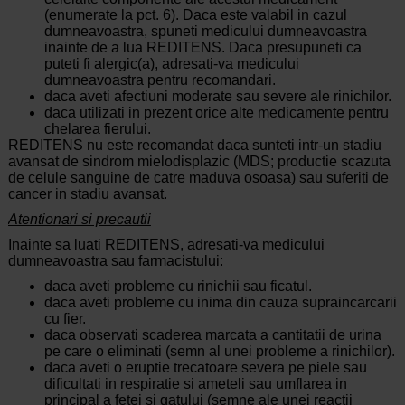
(enumerate la pct. 6). Daca este valabil in cazul
dumneavoastra, spuneti medicului dumneavoastra
inainte de a lua REDITENS. Daca presupuneti ca
puteti fi alergic(a), adresati-va medicului
dumneavoastra pentru recomandari.
daca aveti afectiuni moderate sau severe ale rinichilor.
daca utilizati in prezent orice alte medicamente pentru
chelarea fierului.
REDITENS nu este recomandat daca sunteti intr-un stadiu
avansat de sindrom mielodisplazic (MDS; productie scazuta
de celule sanguine de catre maduva osoasa) sau suferiti de
cancer in stadiu avansat.
Atentionari si precautii
Inainte sa luati REDITENS, adresati-va medicului
dumneavoastra sau farmacistului:
daca aveti probleme cu rinichii sau ficatul.
daca aveti probleme cu inima din cauza supraincarcarii
cu fier.
daca observati scaderea marcata a cantitatii de urina
pe care o eliminati (semn al unei probleme a rinichilor).
daca aveti o eruptie trecatoare severa pe piele sau
dificultati in respiratie si ameteli sau umflarea in
principal a fetei si gatului (semne ale unei reactii