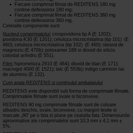
Fiecare comprimat filmat de REDITENS 180 mg
contine deferasirox 180 mg;
Fiecare comprimat filmat de REDITENS 360 mg
contine deferasirox 360 mg.
Celelalte componente sunt:
Nucleul comprimatului:
crospovidona tip A (E 1202);
povidona K30 (E 1201); celuloza microcristalina (tip 101) (E
460); celuloza microcristalina (tip 102) (E 460); stearat de
magneziu (E 470b); poloxamer 188 si dioxid de siliciu
coloidal anhidru (E 551).
Film:
hipromeloza 2910 (E 464); dioxid de titan (E 171);
macrogol 4000 (E 1521); talc (E 553b); indigo carminin lac
de aluminiu (E 132).
Cum arata REDITENS si continutul ambalajului
REDITENS este disponibil sub forma de comprimate filmate.
Comprimatele filmate sunt ovale si biconvexe.
REDITENS 90 mg comprimate filmate sunt de culoare
albastru deschis, ovale, biconvexe, cu margini tesite si
marcate „90” pe o fata si plane pe cealalta fata. Dimensiunile
aproximative ale comprimatelor sunt 10,3 mm x 4,1 mm ±
5%.