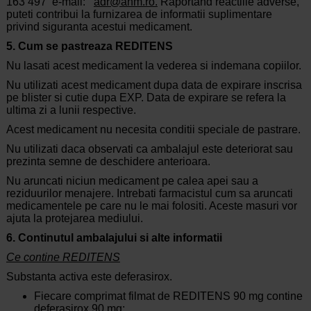
163 497 e-mail:
adr@anm.ro.
Raportand reactiile adverse,
puteti contribui la furnizarea de informatii suplimentare
privind siguranta acestui medicament.
5. Cum se pastreaza REDITENS
Nu lasati acest medicament la vederea si indemana copiilor.
Nu utilizati acest medicament dupa data de expirare inscrisa
pe blister si cutie dupa EXP. Data de expirare se refera la
ultima zi a lunii respective.
Acest medicament nu necesita conditii speciale de pastrare.
Nu utilizati daca observati ca ambalajul este deteriorat sau
prezinta semne de deschidere anterioara.
Nu aruncati niciun medicament pe calea apei sau a
reziduurilor menajere. Intrebati farmacistul cum sa aruncati
medicamentele pe care nu le mai folositi. Aceste masuri vor
ajuta la protejarea mediului.
6. Continutul ambalajului si alte informatii
Ce contine REDITENS
Substanta activa este deferasirox.
Fiecare comprimat filmat de REDITENS 90 mg contine
deferasirox 90 mg;