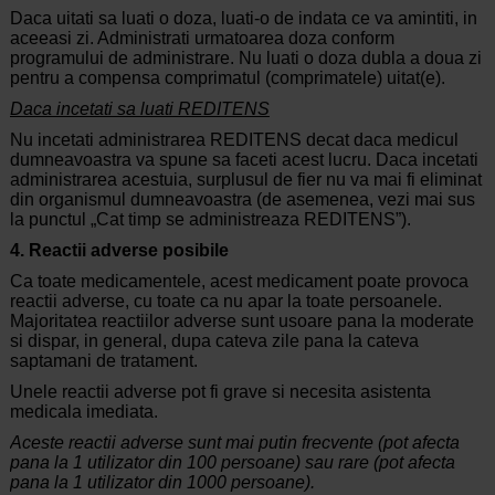
Daca uitati sa luati o doza, luati-o de indata ce va amintiti, in
aceeasi zi. Administrati urmatoarea doza conform
programului de administrare. Nu luati o doza dubla a doua zi
pentru a compensa comprimatul (comprimatele) uitat(e).
Daca incetati sa luati REDITENS
Nu incetati administrarea REDITENS decat daca medicul
dumneavoastra va spune sa faceti acest lucru. Daca incetati
administrarea acestuia, surplusul de fier nu va mai fi eliminat
din organismul dumneavoastra (de asemenea, vezi mai sus
la punctul „Cat timp se administreaza REDITENS”).
4. Reactii adverse posibile
Ca toate medicamentele, acest medicament poate provoca
reactii adverse, cu toate ca nu apar la toate persoanele.
Majoritatea reactiilor adverse sunt usoare pana la moderate
si dispar, in general, dupa cateva zile pana la cateva
saptamani de tratament.
Unele reactii adverse pot fi grave si necesita asistenta
medicala imediata.
Aceste reactii adverse sunt mai putin frecvente (pot afecta
pana la 1 utilizator din 100 persoane) sau rare (pot afecta
pana la 1 utilizator din 1000 persoane).