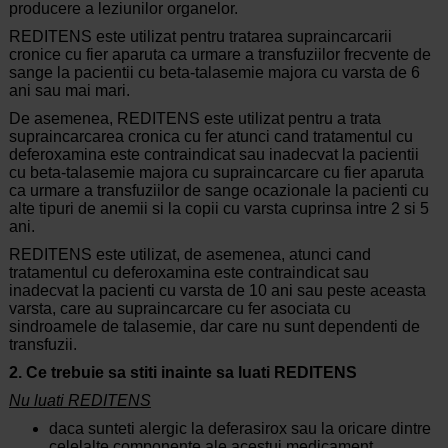
producere a leziunilor organelor.
REDITENS este utilizat pentru tratarea supraincarcarii
cronice cu fier aparuta ca urmare a transfuziilor frecvente de
sange la pacientii cu beta-talasemie majora cu varsta de 6
ani sau mai mari.
De asemenea, REDITENS este utilizat pentru a trata
supraincarcarea cronica cu fer atunci cand tratamentul cu
deferoxamina este contraindicat sau inadecvat la pacientii
cu beta-talasemie majora cu supraincarcare cu fier aparuta
ca urmare a transfuziilor de sange ocazionale la pacienti cu
alte tipuri de anemii si la copii cu varsta cuprinsa intre 2 si 5
ani.
REDITENS este utilizat, de asemenea, atunci cand
tratamentul cu deferoxamina este contraindicat sau
inadecvat la pacienti cu varsta de 10 ani sau peste aceasta
varsta, care au supraincarcare cu fer asociata cu
sindroamele de talasemie, dar care nu sunt dependenti de
transfuzii.
2. Ce trebuie sa stiti inainte sa luati REDITENS
Nu luati REDITENS
daca sunteti alergic la deferasirox sau la oricare dintre
celelalte componente ale acestui medicament