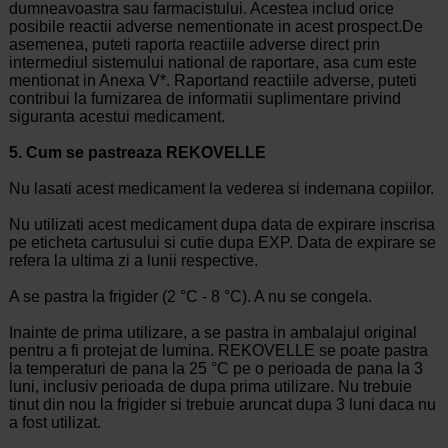
dumneavoastra sau farmacistului. Acestea includ orice
posibile reactii adverse nementionate in acest prospect.De
asemenea, puteti raporta reactiile adverse direct prin
intermediul sistemului national de raportare, asa cum este
mentionat in Anexa V*. Raportand reactiile adverse, puteti
contribui la furnizarea de informatii suplimentare privind
siguranta acestui medicament.
5. Cum se pastreaza REKOVELLE
Nu lasati acest medicament la vederea si indemana copiilor.
Nu utilizati acest medicament dupa data de expirare inscrisa
pe eticheta cartusului si cutie dupa EXP. Data de expirare se
refera la ultima zi a lunii respective.
A se pastra la frigider (2 °C - 8 °C). A nu se congela.
Inainte de prima utilizare, a se pastra in ambalajul original
pentru a fi protejat de lumina. REKOVELLE se poate pastra
la temperaturi de pana la 25 °C pe o perioada de pana la 3
luni, inclusiv perioada de dupa prima utilizare. Nu trebuie
tinut din nou la frigider si trebuie aruncat dupa 3 luni daca nu
a fost utilizat.