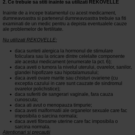
2. Ce trebuie sa stiti inainte sa utilizati REKOVELLE
Inainte de a incepe tratamentul cu acest medicament,
dumneavoastra si partenerul dumneavoastra trebuie sa fiti
examinati de un medic pentru a depista eventualele cauze
ale problemelor de fertilitate.
Nu utilizati REKOVELLE:
daca sunteti alergica la hormonul de stimulare
foliculara sau la oricare dintre celelalte componente
ale acestui medicament (enumerate la pct. 6);
daca aveti o tumora la nivelul uterului, ovarelor, sanilor,
glandei hipofizare sau hipotalamusului;
daca aveti ovare marite sau chisturi ovariene (cu
exceptia cazului in care sunt cauzate de sindromul
ovarelor polichistice);
daca suferiti de sangerari vaginale, fara cauza
cunoscuta;
daca ati avut o menopauza timpurie;
daca aveti malformatii ale organelor sexuale care fac
imposibila o sarcina normala;
daca aveti fibroame uterine care fac imposibila o
sarcina normala.
Atentionari si precautii