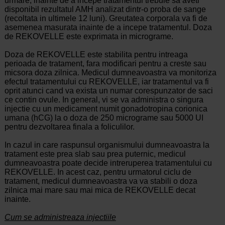
urmare, inainte de a incepe tratamentul trebuie sa aveti
disponibil rezultatul AMH analizat dintr-o proba de sange
(recoltata in ultimele 12 luni). Greutatea corporala va fi de
asemenea masurata inainte de a incepe tratamentul. Doza
de REKOVELLE este exprimata in micrograme.
Doza de REKOVELLE este stabilita pentru intreaga
perioada de tratament, fara modificari pentru a creste sau
micsora doza zilnica. Medicul dumneavoastra va monitoriza
efectul tratamentului cu REKOVELLE, iar tratamentul va fi
oprit atunci cand va exista un numar corespunzator de saci
ce contin ovule. In general, vi se va administra o singura
injectie cu un medicament numit gonadotropina corionica
umana (hCG) la o doza de 250 micrograme sau 5000 UI
pentru dezvoltarea finala a foliculilor.
In cazul in care raspunsul organismului dumneavoastra la
tratament este prea slab sau prea puternic, medicul
dumneavoastra poate decide intreruperea tratamentului cu
REKOVELLE. In acest caz, pentru urmatorul ciclu de
tratament, medicul dumneavoastra va va stabili o doza
zilnica mai mare sau mai mica de REKOVELLE decat
inainte.
Cum se administreaza injectiile