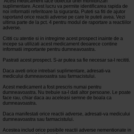
Acest medicament face obiectul unei monitorizari
suplimentare. Acest lucru va permite identificarea rapida de
noi informatii referitoare la siguranta. Puteti sa fiti de ajutor
raportand orice reactii adverse pe care le puteti avea. Vezi
ultima parte de la pct. 4 pentru modul de raportare a reactiilor
adverse.
Cititi cu atentie si in intregime acest prospect inainte de a
incepe sa utilizati acest medicament deoarece contine
informatii importante pentru dumneavoastra.
Pastrati acest prospect. S-ar putea sa fie necesar sa-l recititi.
Daca aveti orice intrebari suplimentare, adresati-va
medicului dumneavoastra sau farmacistului.
Acest medicament a fost prescris numai pentru
dumneavoastra. Nu trebuie sa-l dati altor persoane. Le poate
face rau, chiar daca au aceleasi semne de boala ca
dumneavoastra.
Daca manifestati orice reactii adverse, adresati-va medicului
dumneavoastra sau farmacistului.
Acestea includ orice posibile reactii adverse nementionate in