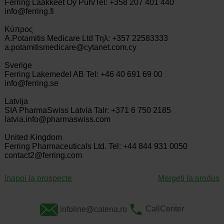
Ferring Laakkeet Oy Puh/Tel: +358 207 401 440
info@ferring.fi
Κύπρος
A.Potamitis Medicare Ltd Τηλ: +357 22583333
a.potamitismedicare@cytanet.com.cy
Sverige
Ferring Lakemedel AB Tel: +46 40 691 69 00
info@ferring.se
Latvija
SIA PharmaSwiss Latvia Talr: +371 6 750 2185
latvia.info@pharmaswiss.com
United Kingdom
Ferring Pharmaceuticals Ltd. Tel: +44 844 931 0050
contact2@ferring.com
Inapoi la prospecte
Mergeti la produs
infoline@catena.ro
CallCenter