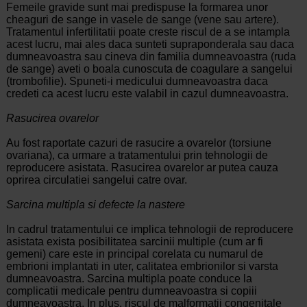
Femeile gravide sunt mai predispuse la formarea unor
cheaguri de sange in vasele de sange (vene sau artere).
Tratamentul infertilitatii poate creste riscul de a se intampla
acest lucru, mai ales daca sunteti supraponderala sau daca
dumneavoastra sau cineva din familia dumneavoastra (ruda
de sange) aveti o boala cunoscuta de coagulare a sangelui
(trombofilie). Spuneti-i medicului dumneavoastra daca
credeti ca acest lucru este valabil in cazul dumneavoastra.
Rasucirea ovarelor
Au fost raportate cazuri de rasucire a ovarelor (torsiune
ovariana), ca urmare a tratamentului prin tehnologii de
reproducere asistata. Rasucirea ovarelor ar putea cauza
oprirea circulatiei sangelui catre ovar.
Sarcina multipla si defecte la nastere
In cadrul tratamentului ce implica tehnologii de reproducere
asistata exista posibilitatea sarcinii multiple (cum ar fi
gemeni) care este in principal corelata cu numarul de
embrioni implantati in uter, calitatea embrionilor si varsta
dumneavoastra. Sarcina multipla poate conduce la
complicatii medicale pentru dumneavoastra si copiii
dumneavoastra. In plus, riscul de malformatii congenitale