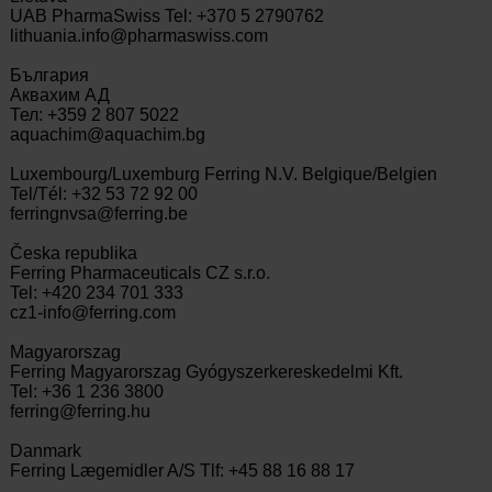
UAB PharmaSwiss Tel: +370 5 2790762
lithuania.info@pharmaswiss.com
България
Аквaxим АД
Тел: +359 2 807 5022
aquachim@aquachim.bg
Luxembourg/Luxemburg Ferring N.V. Belgique/Belgien
Tel/Tél: +32 53 72 92 00
ferringnvsa@ferring.be
Česka republika
Ferring Pharmaceuticals CZ s.r.o.
Tel: +420 234 701 333
cz1-info@ferring.com
Magyarorszag
Ferring Magyarorszag Gyógyszerkereskedelmi Kft.
Tel: +36 1 236 3800
ferring@ferring.hu
Danmark
Ferring Lægemidler A/S Tlf: +45 88 16 88 17