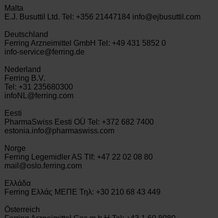
Malta
E.J. Busuttil Ltd. Tel: +356 21447184 info@ejbusuttil.com
Deutschland
Ferring Arzneimittel GmbH Tel: +49 431 5852 0
info-service@ferring.de
Nederland
Ferring B.V.
Tel: +31 235680300
infoNL@ferring.com
Eesti
PharmaSwiss Eesti OÜ Tel: +372 682 7400
estonia.info@pharmaswiss.com
Norge
Ferring Legemidler AS Tlf: +47 22 02 08 80
mail@oslo.ferring.com
Ελλάδα
Ferring Ελλάς ΜΕΠΕ Τηλ: +30 210 68 43 449
Österreich