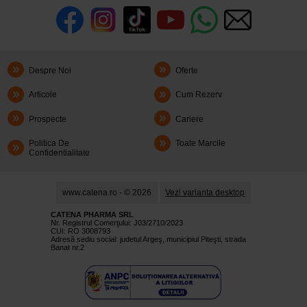
Despre Noi
Oferte
Articole
Cum Rezerv
Prospecte
Cariere
Politica De
Toate Marcile
Confidentialitate
www.catena.ro - © 2026
Vezi varianta desktop
CATENA PHARMA SRL
Nr. Registrul Comerţului: J03/2710/2023
CUI: RO 3008793
Adresă sediu social: judetul Argeş, municipiul Piteşti, strada
Banat nr.2