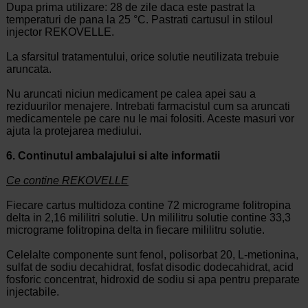
Dupa prima utilizare: 28 de zile daca este pastrat la
temperaturi de pana la 25 °C. Pastrati cartusul in stiloul
injector REKOVELLE.
La sfarsitul tratamentului, orice solutie neutilizata trebuie
aruncata.
Nu aruncati niciun medicament pe calea apei sau a
reziduurilor menajere. Intrebati farmacistul cum sa aruncati
medicamentele pe care nu le mai folositi. Aceste masuri vor
ajuta la protejarea mediului.
6. Continutul ambalajului si alte informatii
Ce contine REKOVELLE
Fiecare cartus multidoza contine 72 micrograme folitropina
delta in 2,16 mililitri solutie. Un mililitru solutie contine 33,3
micrograme folitropina delta in fiecare mililitru solutie.
Celelalte componente sunt fenol, polisorbat 20, L-metionina,
sulfat de sodiu decahidrat, fosfat disodic dodecahidrat, acid
fosforic concentrat, hidroxid de sodiu si apa pentru preparate
injectabile.