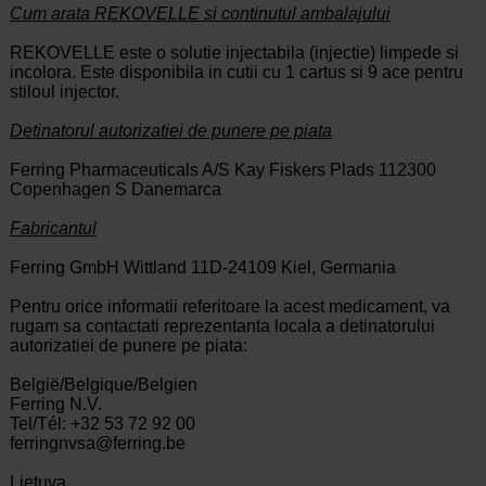
Cum arata REKOVELLE si continutul ambalajului
REKOVELLE este o solutie injectabila (injectie) limpede si
incolora. Este disponibila in cutii cu 1 cartus si 9 ace pentru
stiloul injector.
Detinatorul autorizatiei de punere pe piata
Ferring Pharmaceuticals A/S Kay Fiskers Plads 112300
Copenhagen S Danemarca
Fabricantul
Ferring GmbH Wittland 11D-24109 Kiel, Germania
Pentru orice informatii referitoare la acest medicament, va
rugam sa contactati reprezentanta locala a detinatorului
autorizatiei de punere pe piata:
België/Belgique/Belgien
Ferring N.V.
Tel/Tél: +32 53 72 92 00
ferringnvsa@ferring.be
Lietuva