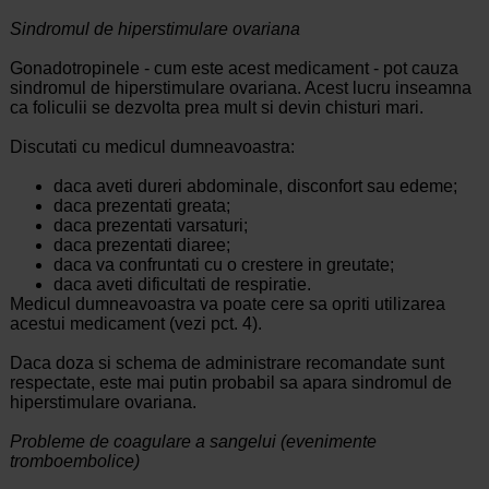
Sindromul de hiperstimulare ovariana
Gonadotropinele - cum este acest medicament - pot cauza
sindromul de hiperstimulare ovariana. Acest lucru inseamna
ca foliculii se dezvolta prea mult si devin chisturi mari.
Discutati cu medicul dumneavoastra:
daca aveti dureri abdominale, disconfort sau edeme;
daca prezentati greata;
daca prezentati varsaturi;
daca prezentati diaree;
daca va confruntati cu o crestere in greutate;
daca aveti dificultati de respiratie.
Medicul dumneavoastra va poate cere sa opriti utilizarea
acestui medicament (vezi pct. 4).
Daca doza si schema de administrare recomandate sunt
respectate, este mai putin probabil sa apara sindromul de
hiperstimulare ovariana.
Probleme de coagulare a sangelui (evenimente
tromboembolice)