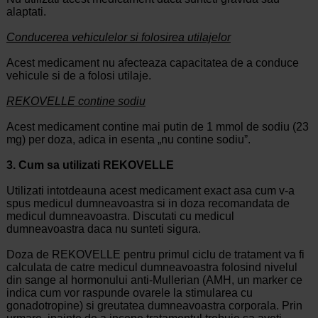
alaptati.
Conducerea vehiculelor si folosirea utilajelor
Acest medicament nu afecteaza capacitatea de a conduce
vehicule si de a folosi utilaje.
REKOVELLE contine sodiu
Acest medicament contine mai putin de 1 mmol de sodiu (23
mg) per doza, adica in esenta „nu contine sodiuˮ.
3. Cum sa utilizati REKOVELLE
Utilizati intotdeauna acest medicament exact asa cum v-a
spus medicul dumneavoastra si in doza recomandata de
medicul dumneavoastra. Discutati cu medicul
dumneavoastra daca nu sunteti sigura.
Doza de REKOVELLE pentru primul ciclu de tratament va fi
calculata de catre medicul dumneavoastra folosind nivelul
din sange al hormonului anti-Mullerian (AMH, un marker ce
indica cum vor raspunde ovarele la stimularea cu
gonadotropine) si greutatea dumneavoastra corporala. Prin