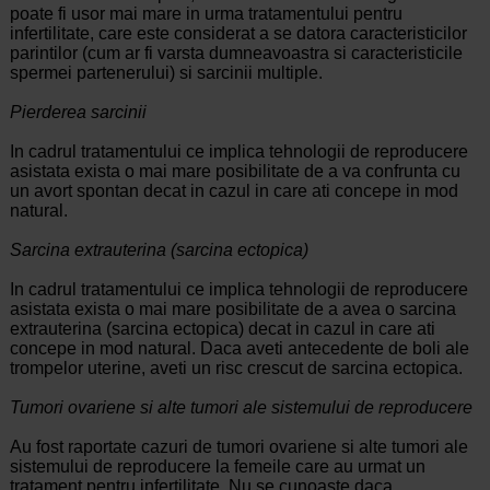
poate fi usor mai mare in urma tratamentului pentru
infertilitate, care este considerat a se datora caracteristicilor
parintilor (cum ar fi varsta dumneavoastra si caracteristicile
spermei partenerului) si sarcinii multiple.
Pierderea sarcinii
In cadrul tratamentului ce implica tehnologii de reproducere
asistata exista o mai mare posibilitate de a va confrunta cu
un avort spontan decat in cazul in care ati concepe in mod
natural.
Sarcina extrauterina (sarcina ectopica)
In cadrul tratamentului ce implica tehnologii de reproducere
asistata exista o mai mare posibilitate de a avea o sarcina
extrauterina (sarcina ectopica) decat in cazul in care ati
concepe in mod natural. Daca aveti antecedente de boli ale
trompelor uterine, aveti un risc crescut de sarcina ectopica.
Tumori ovariene si alte tumori ale sistemului de reproducere
Au fost raportate cazuri de tumori ovariene si alte tumori ale
sistemului de reproducere la femeile care au urmat un
tratament pentru infertilitate. Nu se cunoaste daca