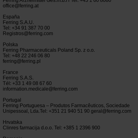
Ferring Arzneimittel Ges.m.b.H Tel: +43 1 60 8080
office@ferring.at
España
Ferring S.A.U.
Tel: +34 91 387 70 00
Registros@ferring.com
Polska
Ferring Pharmaceuticals Poland Sp. z o.o.
Tel: +48 22 246 06 80
ferring@ferring.pl
France
Ferring S.A.S.
Tél: +33 1 49 08 67 60
information.medicale@ferring.com
Portugal
Ferring Portuguesa – Produtos Farmacêuticos, Sociedade
Unipessoal, Lda.Tel: +351 21 940 51 90 geral@ferring.com
Hrvatska
Clinres farmacija d.o.o. Tel: +385 1 2396 900