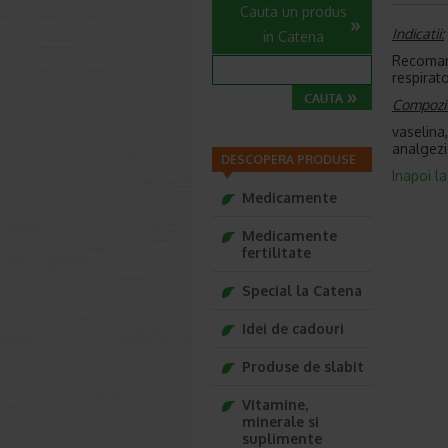
Cauta un produs
Indicatii:
in Catena
Recomand
respirat
Compozit
vaselina
analgezi
DESCOPERA PRODUSE
Inapoi l
Medicamente
Medicamente
fertilitate
Special la Catena
Idei de cadouri
Produse de slabit
Vitamine,
minerale si
suplimente