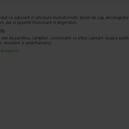
at ca adjuvant in afectiuni reumatismale, dureri de cap, decongestiv 
orii, dar si spasme musculare si degeraturi.
ie:
, ulei de parafina, camphor, conservanti cu efect calmant asupra epide
c, emolient si antiinflamator.
a prospecte