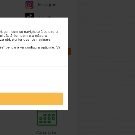
Instagram
TikTok
Whatsapp
nțelegem cum se navighează pe site-ul
ul căutărilor, pentru a măsura
za obiceiurilor dvs. de navigare.
ile” pentru a vă configura opțiunile. Vă
CALCULATOARE
Calculator
sarcina
Calculator