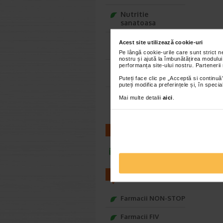
Nutritie
sanatoasa
Ce Oftapic ti se
Acest site utilizează cookie-uri
potriveste
Pe lângă cookie-urile care sunt strict 
nostru și ajută la îmbunătățirea modului
performanța site-ului nostru. Partenerii
Adora – Adorabili
din prima clipa
Puteți face clic pe „Acceptă si continuă”
puteți modifica preferințele și, în spec
Seturi cadou
Mai multe detalii
aici
.
Baylis&Harding
CONTACT
infoline@catena.ro
FARMACII
Farmacii NON-STOP
Farmacii FIV