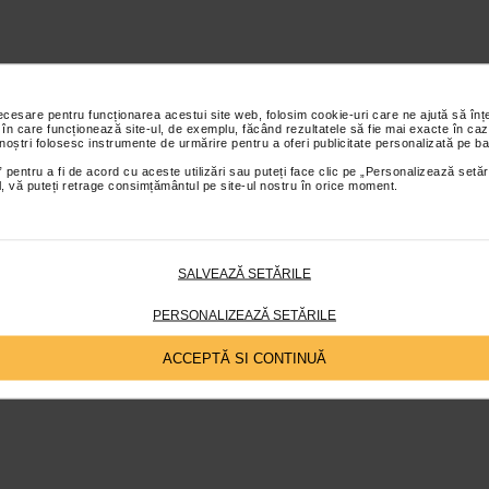
necesare pentru funcționarea acestui site web, folosim cookie-uri care ne ajută să î
 în care funcționează site-ul, de exemplu, făcând rezultatele să fie mai exacte în caz
 noștri folosesc instrumente de urmărire pentru a oferi publicitate personalizată pe ba
 pentru a fi de acord cu aceste utilizări sau puteți face clic pe „Personalizează setăr
ial, vă puteți retrage consimțământul pe site-ul nostru în orice moment.
SALVEAZĂ SETĂRILE
PERSONALIZEAZĂ SETĂRILE
ACCEPTĂ SI CONTINUĂ