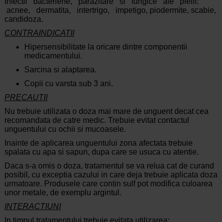
Infectii bacteriene, parazitare si fungice ale pielii:
acnee, dermatita, intertrigo, impetigo, piodermite, scabie,
candidoza.
CONTRAINDICATII
Hipersensibilitate la oricare dintre componentii
medicamentului.
Sarcina si alaptarea.
Copii cu varsta sub 3 ani.
PRECAUTII
Nu trebuie utilizata o doza mai mare de unguent decat cea
recomandata de catre medic. Trebuie evitat contactul
unguentului cu ochii si mucoasele.
Inainte de aplicarea unguentului zona afectata trebuie
spalata cu apa si sapun, dupa care se usuca cu atentie.
Daca s-a omis o doza, tratamentul se va relua cat de curand
posibil, cu exceptia cazului in care deja trebuie aplicata doza
urmatoare. Produsele care contin sulf pot modifica culoarea
unor metale, de exemplu argintul.
INTERACTIUNI
In timpul tratamentului trebuie evitata utilizarea: