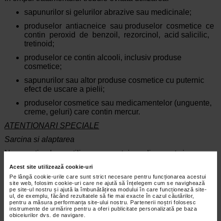
sapunurilor si gelurilor abrazive sau medicinale;
produselor antiacneice sau produselor cosmetice ce
contin peroxid de benzoil, rezorcinol, acid salicilic,
tretinoid;
produselor ce contin alcooli, inclusiv produse
cosmetice;
sapunurilor sau altor produse cosmetice cu puternic
efect de uscare a pielii;
produselor cosmetice sau medicamentelor (unguente,
creme, geluri) care contin mercur.
ATENTIONARI SPECIALE
Sarcina si alaptarea
Nu se stie daca utilizarea acestui medicament in
perioada de sarcina sau alaptare poate deter-mina efecte
Acest site utilizează cookie-uri
negative, de aceea se recomanda sa se evite administrarea
Pe lângă cookie-urile care sunt strict necesare pentru funcționarea acestui
sa in cazul in care nu este neaparat necesara.
site web, folosim cookie-uri care ne ajută să înțelegem cum se navighează
pe site-ul nostru și ajută la îmbunătățirea modului în care funcționează site-
Capacitatea de a conduce vehicule sau de a folosi utilaje
ul, de exemplu, făcând rezultatele să fie mai exacte în cazul căutărilor,
pentru a măsura performanța site-ului nostru. Partenerii noștri folosesc
Acest medicament nu influenteaza capacitatea de a conduce
instrumente de urmărire pentru a oferi publicitate personalizată pe baza
obiceiurilor dvs. de navigare.
vehicule sau de a folosi utilaje.