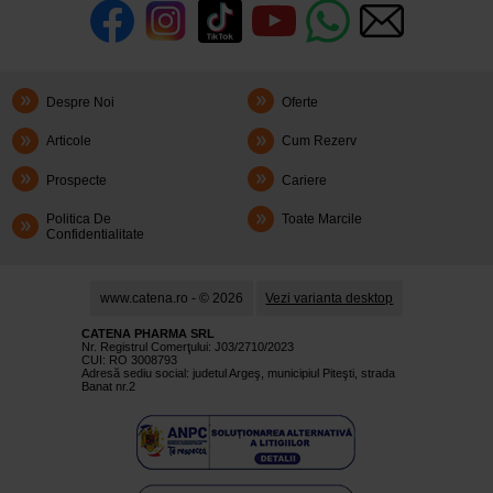
Despre Noi
Oferte
Articole
Cum Rezerv
Prospecte
Cariere
Politica De
Toate Marcile
Confidentialitate
www.catena.ro - © 2026
Vezi varianta desktop
CATENA PHARMA SRL
Nr. Registrul Comerţului: J03/2710/2023
CUI: RO 3008793
Adresă sediu social: judetul Argeş, municipiul Piteşti, strada
Banat nr.2