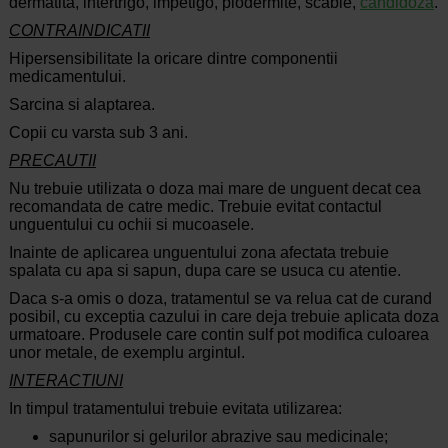
dermatita, intertrigo, impetigo, piodermite, scabie,
candidoza
.
CONTRAINDICATII
Hipersensibilitate la oricare dintre componentii
medicamentului.
Sarcina si alaptarea.
Copii cu varsta sub 3 ani.
PRECAUTII
Nu trebuie utilizata o doza mai mare de unguent decat cea
recomandata de catre medic. Trebuie evitat contactul
unguentului cu ochii si mucoasele.
Inainte de aplicarea unguentului zona afectata trebuie
spalata cu apa si sapun, dupa care se usuca cu atentie.
Daca s-a omis o doza, tratamentul se va relua cat de curand
posibil, cu exceptia cazului in care deja trebuie aplicata doza
urmatoare. Produsele care contin sulf pot modifica culoarea
unor metale, de exemplu argintul.
INTERACTIUNI
In timpul tratamentului trebuie evitata utilizarea:
sapunurilor si gelurilor abrazive sau medicinale;