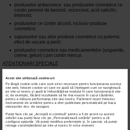
produselor antiacneice sau produselor cosmetice ce
contin peroxid de benzoil, rezorcinol, acid salicilic,
tretinoid;
produselor ce contin alcooli, inclusiv produse
cosmetice;
sapunurilor sau altor produse cosmetice cu puternic
efect de uscare a pielii;
produselor cosmetice sau medicamentelor (unguente,
creme, geluri) care contin mercur.
ATENTIONARI SPECIALE
Sarcina si alaptarea
Acest site utilizează cookie-uri
Nu se stie daca utilizarea acestui medicament in
Pe lângă cookie-urile care sunt strict necesare pentru funcționarea acestui
perioada de sarcina sau alaptare poate deter-mina efecte
site web, folosim cookie-uri care ne ajută să înțelegem cum se navighează
negative, de aceea se recomanda sa se evite administrarea
pe site-ul nostru și ajută la îmbunătățirea modului în care funcționează site-
sa in cazul in care nu este neaparat necesara.
ul, de exemplu, făcând rezultatele să fie mai exacte în cazul căutărilor,
pentru a măsura performanța site-ului nostru. Partenerii noștri folosesc
instrumente de urmărire pentru a oferi publicitate personalizată pe baza
Capacitatea de a conduce vehicule sau de a folosi utilaje
obiceiurilor dvs. de navigare.
Acest medicament nu influenteaza capacitatea de a conduce
Puteți face clic pe „Acceptă si continuă” pentru a fi de acord cu aceste
vehicule sau de a folosi utilaje.
utilizări sau puteți face clic pe „Personalizează setările” pentru a vă
configura opțiunile. Vă puteți modifica preferințele și, în special, vă puteți
DOZE Sl MOD DE ADMINISTRARE
retrage consimțământul pe site-ul nostru în orice moment.