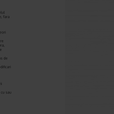
lul
e, fara
eori
ere
ra,
ne
ns de
dificari
ii
e cu sau