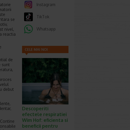
matorie
Instagram
matorii
ste
TikTok
ntara se
otiv,
Whatsapp
t nivel,
a reactia
e
CELE MAI NOI
ARTICOLE
tial de
e sunt
eratura,
 proces
velul
cu debut
lente,
Descoperiti
dentar,
efectele respiratiei
Wim Hof: eficienta si
 Contine
beneficii pentru
ponsabile