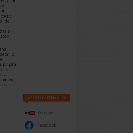
cel tesut
ara
sut
descrie
uri de
i
ina si
atori
iana
seori, o
re
, pulpita
at si
anta
i motivul
icata.
GASESTI CATENA SI PE
Youtube
Facebook