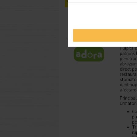
Pulpita
Pulpita 
patruns l
penetrar
abraziuni
direct p
restaura
stomatol
dentinopu
afectare
Principal
urmatorii
Ca
pa
pe
Tr
ru