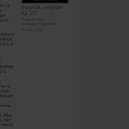
duc la
Surprize, surprize -
si
Ep. 257
tare
Timp de citire:
ntare,
0 minute, 0 secunde
24 iulie 2026
greseaza
ediului
tara, si
;
 anumite
i si
;
rea la
a mai
dentare
enetic.
, aflux
ra este
 nivelul