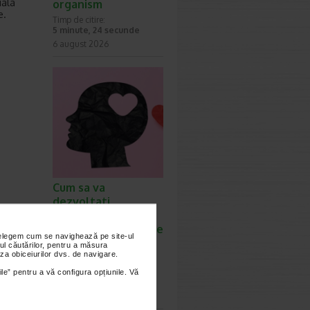
iala
organism
e.
Timp de citire:
5 minute, 24 secunde
6 august 2026
Cum sa va
dezvoltati
inteligenta
emotionala: metode
nțelegem cum se navighează pe site-ul
prin care va puteti
ul căutărilor, pentru a măsura
za obiceiurilor dvs. de navigare.
imbunatati EQ-ul
Timp de citire:
ile” pentru a vă configura opțiunile. Vă
4 minute, 39 secunde
6 august 2026