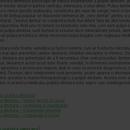
dentara defineste patologia de natura inflamatorie a pulpei dentare, a
iv moale situat in partea centrala, interioara, a unui dinte. Pulpa dent
a o retea specific elaborata, constituita din vase de sange, nervi si te
iv (in limbaj popular se foloseste termenul de „nerv dentar” pentru a 
ntara). Tesutul dentar se comporta mult mai diferit fata de alte tesut
njunctiva, fiind unic in sensul ca tesuturile sale moi, cum sunt pulpa s
l pulpa-dentina, sunt inchise in tesuturi dure mineralizate (smalt, dent
 iar pulpa prezinta o retea neurovasculara bogata care regleaza medi
ri.
tara este foarte sensibila la factori externi, cum ar fi infectia microb
 mai ales prezentei cariilor dentare), iritatiilor mecanice si chimice. De
e dentara are potentialul de a fi secundara chiar unei proceduri denta
tice, deoarece acest tesut este foarte sensibil. In domeniul endodontiei
reprezinta o provocare majora, atat in ceea ce priveste diagnosticul, c
tul. Deseori, desi simptomele sunt prezente, poate aparea o discrep
ntre acestea si starea histopatologica a pulpei dentare. Acesta este s
are, in practica medicala, pulpita dentara este supra- sau subdiagnost
te pulpita dentara?
ta dentara – factori de risc si cauze
ta dentara – simptome si manifestari
ta dentara – tratamente eficiente
ta dentara – complicatii si riscuri
e pulpita dentara?