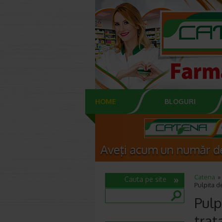
HOME
BLOGURI
Catena
Cauta pe site
Pulpita d
Pulp
trat