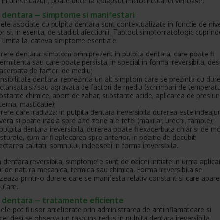
, in unele cazuri, poate duce la colapsul microcirculatiei venoase.
a dentara – simptome si manifestari
le asociate cu pulpita dentara sunt contextualizate in functie de nive
or si, in esenta, de stadiul afectiunii. Tabloul simptomatologic cuprind
e limita la, cateva simptome esentiale:
rere dentara: simptom omniprezent in pulpita dentara, care poate fi
termitenta sau care poate persista, in special in forma ireversibila, des
acerbata de factori de mediu;
nsibilitate dentara: reprezinta un alt simptom care se prezinta cu dur
clansata si/sau agravata de factori de mediu (schimbari de temperatu
bstante chimice, aport de zahar, substante acide, aplicarea de presiu
terna, masticatie);
rere care iradiaza: in pulpita dentara ireversibila durerea este indeaju
vera si poate iradia spre alte zone ale fetei (maxilar, urechi, tample);
 pulpita dentara ireversibila, durerea poate fi exacerbata chiar si de mo
sturale, cum ar fi aplecarea spre anterior, in pozitie de decubit;
ectarea calitatii somnului, indeosebi in forma ireversibila.
a dentara reversibila, simptomele sunt de obicei initiate in urma aplicar
ui de natura mecanica, termica sau chimica. Forma ireversibila se
izeaza printr-o durere care se manifesta relativ constant si care apar
mulare.
a dentara – tratamente eficiente
le pot fi usor ameliorate prin administrarea de antiinflamatoare si
ce, desi se observa un raspuns redus in pulpita dentara ireversibila.