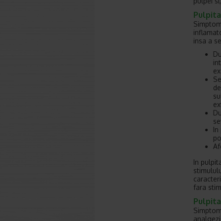
pulpei si
Pulpit
Simptome
inflamat
insa a s
Du
in
ex
Se
de
su
ex
Du
se
In
po
Af
In pulpit
stimulul
caracter
fara sti
Pulpit
Simptome
analgezi