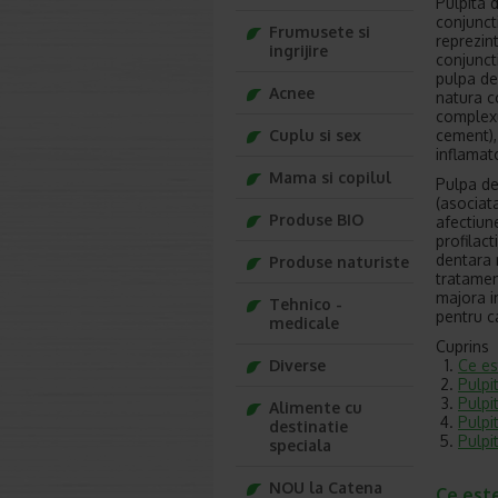
Pulpita 
conjunct
Frumusete si
reprezint
ingrijire
conjunct
pulpa de
Acnee
natura co
complexu
cement),
Cuplu si sex
inflamato
Mama si copilul
Pulpa den
(asociata
Produse BIO
afectiun
profilac
dentara 
Produse naturiste
tratamen
majora i
Tehnico -
pentru c
medicale
Cuprins
Ce es
Diverse
Pulpi
Pulpi
Alimente cu
Pulpi
destinatie
Pulpi
speciala
NOU la Catena
Ce est