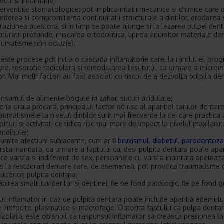
fectii si inflamatie;
terventiile stomatologice: pot implica iritatii mecanice si chimice care 
erderea si compromiterea continuitatii structurale a dintilor, erodarea 
raziunea acestora, si in timp se poate ajunge si la lezarea pulpei den
bturatii profunde, miscarea ortodontica, lipirea anumitor materiale de
aumatisme prin ocluzie).
este procese pot initia o cascada inflamatorie care, la randul ei, pro
ere, resorbtie radiculara si remodelarea tesutului, ca urmare a microm
r. Mai multi factori au fost asociati cu riscul de a dezvolta pulpita den
nsumul de alimente bogate in zahar, sucuri acidulate;
iena orala precara, principalul factor de risc al aparitiei cariilor dentare
aumatismele la nivelul dintilor sunt mai frecvente la cei care practica
orturi si activitati ce ridica risc mai mare de impact la nivelul maxilarulu
ndibulei;
umite afectiuni subiacente, cum ar fi
bruxismul
,
diabetul
,
parodontoza
rsta inaintata, ca urmare a faptului ca, desi pulpita dentara poate apa
ice varsta si indiferent de sex, persoanele cu varsta inaintata apeleaz
s la restaurari dentare care, de asemenea, pot provoca traumatisme 
, ulterior, pulpita dentara;
abirea smaltului dentar si dentinei, fie pe fond patologic, fie pe fond g
l inflamator in caz de pulpita dentara poate include aparitia edemului
e limfocite, plasmatice si macrofage. Datorita faptului ca pulpa denta
izolata, este obisnuit ca raspunsul inflamator sa creasca presiunea la