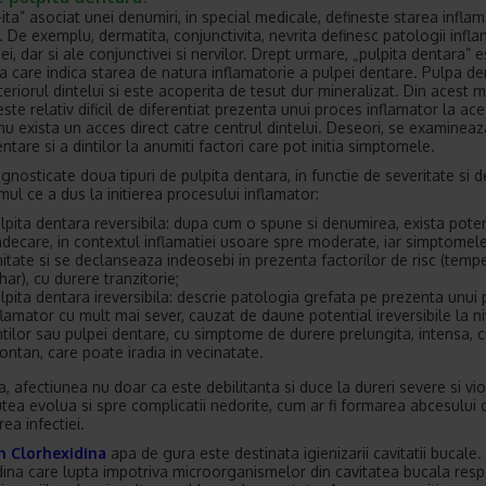
-ita” asociat unei denumiri, in special medicale, defineste starea infla
. De exemplu, dermatita, conjunctivita, nevrita definesc patologii infla
i, dar si ale conjunctivei si nervilor. Drept urmare, „pulpita dentara” e
a care indica starea de natura inflamatorie a pulpei dentare. Pulpa de
nteriorul dintelui si este acoperita de tesut dur mineralizat. Din acest m
ste relativ dificil de diferentiat prezenta unui proces inflamator la aces
 nu exista un acces direct catre centrul dintelui. Deseori, se examineaz
ntare si a dintilor la anumiti factori care pot initia simptomele.
agnosticate doua tipuri de pulpita dentara, in functie de severitate si d
ul ce a dus la initierea procesului inflamator:
lpita dentara reversibila: dupa cum o spune si denumirea, exista poten
ndecare, in contextul inflamatiei usoare spre moderate, iar simptomel
mitate si se declanseaza indeosebi in prezenta factorilor de risc (temp
har), cu durere tranzitorie;
lpita dentara ireversibila: descrie patologia grefata pe prezenta unui
flamator cu mult mai sever, cauzat de daune potential ireversibile la ni
ntilor sau pulpei dentare, cu simptome de durere prelungita, intensa, 
ontan, care poate iradia in vecinatate.
, afectiunea nu doar ca este debilitanta si duce la dureri severe si vio
utea evolua si spre complicatii nedorite, cum ar fi formarea abcesului 
ea infectiei.
 Clorhexidina
apa de gura este destinata igienizarii cavitatii bucale.
dina care lupta impotriva microorganismelor din cavitatea bucala res