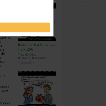
tate, au
d
Insuficienta Cardiaca
i,
- Ep. 258
cate
i de
Timp de citire:
e
0 minute, 0 secunde
exul
31 iulie 2026
a
sunt
inteaza
entare
i,
rovoaca