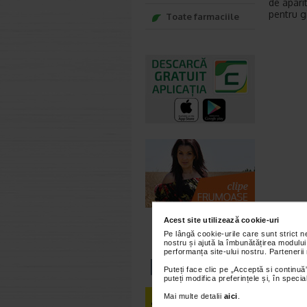
de apari
pentru gi
Toate farmaciile
Acest site utilizează cookie-uri
Pe lângă cookie-urile care sunt strict 
nostru și ajută la îmbunătățirea modului
performanța site-ului nostru. Partenerii
Puteți face clic pe „Acceptă si continuă”
puteți modifica preferințele și, în spec
Mai multe detalii
aici
.