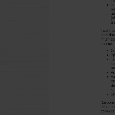
in
In
pi
ab
(o
tr
Toate ac
spre dur
inflamato
anume:
Co
Ig
Tr
sp
ma
An
Va
or
de
si
Sl
Raspunsu
de celul
complet 