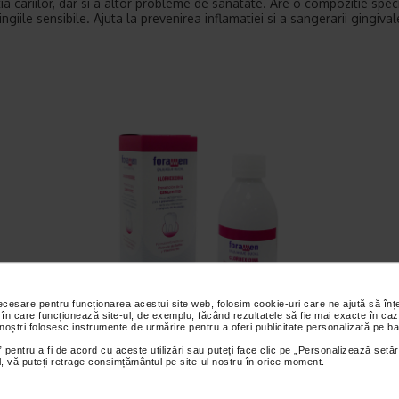
tia cariilor, dar si a altor probleme de sanatate. Are o compozitie spec
ngiile sensibile. Ajuta la prevenirea inflamatiei si a sangerarii gingival
necesare pentru funcționarea acestui site web, folosim cookie-uri care ne ajută să î
 în care funcționează site-ul, de exemplu, făcând rezultatele să fie mai exacte în caz
 noștri folosesc instrumente de urmărire pentru a oferi publicitate personalizată pe ba
 pentru a fi de acord cu aceste utilizări sau puteți face clic pe „Personalizează setăr
ial, vă puteți retrage consimțământul pe site-ul nostru în orice moment.