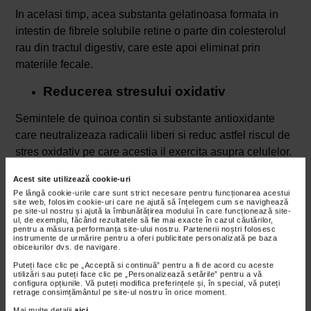
In acelasi timp, acea substanta gelatinoasa formata in
intestin de fibrele solubile retine o parte din colesterolul
rau din tractul digestiv, care este apoi eliminat prin
materiile fecale.
Reducerea stresului oxidativ
Semintele de quinoa contin si substante antioxidante
care neutralizeaza radicalii liberi si reduc astfel riscul de
stres oxidativ pe care acestia il exercita asupra celulelor.
Stresul oxidativ este rezultatul unei reactii chimice dintre
Acest site utilizează cookie-uri
acesti compusi si celulele din tesuturi, in urma careia
Pe lângă cookie-urile care sunt strict necesare pentru funcționarea acestui
acestea isi modifica structura si functionalitatea. Astfel
site web, folosim cookie-uri care ne ajută să înțelegem cum se navighează
pe site-ul nostru și ajută la îmbunătățirea modului în care funcționează site-
apar anumite tipuri de cancer si alte boli cronice, care
ul, de exemplu, făcând rezultatele să fie mai exacte în cazul căutărilor,
pentru a măsura performanța site-ului nostru. Partenerii noștri folosesc
insa pot fi prevenite consumand frecvent quinoa.
instrumente de urmărire pentru a oferi publicitate personalizată pe baza
obiceiurilor dvs. de navigare.
Cresterea densitatii osoase
Puteți face clic pe „Acceptă si continuă” pentru a fi de acord cu aceste
utilizări sau puteți face clic pe „Personalizează setările” pentru a vă
configura opțiunile. Vă puteți modifica preferințele și, în special, vă puteți
Organismul are nevoie zilnic de cel putin 100 de
retrage consimțământul pe site-ul nostru în orice moment.
miligrame de calciu care, in proportie de 99%, ajunge in
Mai multe detalii
aici
.