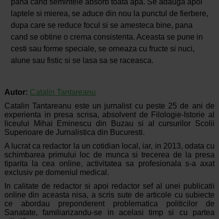
pana cand semintele absorb toata apa. Se adauga apoi
laptele si mierea, se aduce din nou la punctul de fierbere,
dupa care se reduce focul si se amesteca bine, pana
cand se obtine o crema consistenta. Aceasta se pune in
cesti sau forme speciale, se orneaza cu fructe si nuci,
alune sau fistic si se lasa sa se raceasca.
Autor:
Catalin Tantareanu
Catalin Tantareanu este un jurnalist cu peste 25 de ani de
experienta in presa scrisa, absolvent de Filologie-Istorie al
liceului Mihai Eminescu din Buzau si al cursurilor Scolii
Superioare de Jurnalistica din Bucuresti.
A lucrat ca redactor la un cotidian local, iar, in 2013, odata cu
schimbarea primului loc de munca si trecerea de la presa
tiparita la cea online, activitatea sa profesionala s-a axat
exclusiv pe domeniul medical.
In calitate de redactor si apoi redactor sef al unei publicatii
online din aceasta nisa, a scris sute de articole cu subiecte
ce abordau preponderent problematica politicilor de
Sanatate, familiarizandu-se in acelasi timp si cu partea