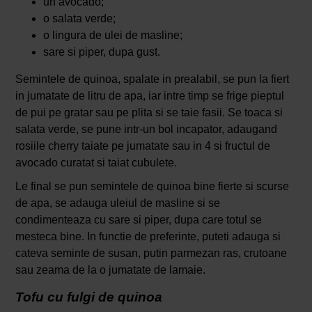
un avocado;
o salata verde;
o lingura de ulei de masline;
sare si piper, dupa gust.
Semintele de quinoa, spalate in prealabil, se pun la fiert
in jumatate de litru de apa, iar intre timp se frige pieptul
de pui pe gratar sau pe plita si se taie fasii. Se toaca si
salata verde, se pune intr-un bol incapator, adaugand
rosiile cherry taiate pe jumatate sau in 4 si fructul de
avocado curatat si taiat cubulete.
Le final se pun semintele de quinoa bine fierte si scurse
de apa, se adauga uleiul de masline si se
condimenteaza cu sare si piper, dupa care totul se
mesteca bine. In functie de preferinte, puteti adauga si
cateva seminte de susan, putin parmezan ras, crutoane
sau zeama de la o jumatate de lamaie.
Tofu cu fulgi de quinoa