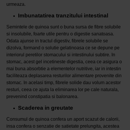
urmeaza.
Imbunatatirea tranzitului intestinal
Semintele de quinoa sunt o buna sursa de fibre solubile
si insolubile, foarte utile pentru o digestie sanatoasa.
Odata ajunse in tractul digestiv, fibrele solubile se
dizolva, formand o solutie gelatinoasa ce se depune pe
interiorul peretilor stomacului si intestinului subtire. In
stomac, acest gel incetineste digestia, ceea ce asigura o
mai buna absorbtie a elementelor nutritive, iar in intestin
faciliteaza deplasarea resturilor alimentare provenite din
stomac. In acelasi timp, fibrele solide dau volum acestor
resturi, ceea ce ajuta la eliminarea lor pe cale naturala,
prevenind constipatia si balonarea.
Scaderea in greutate
Consumul de quinoa confera un aport scazut de calorii,
insa confera o senzatie de satietate prelungita, acestea