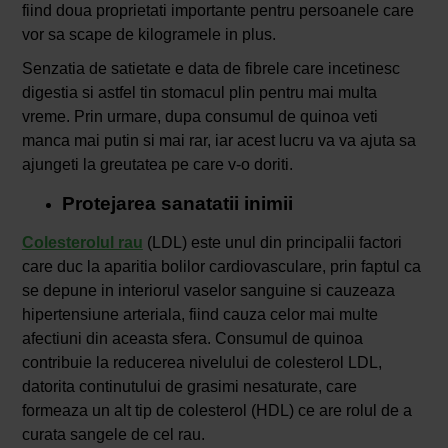
fiind doua proprietati importante pentru persoanele care
vor sa scape de kilogramele in plus.
Senzatia de satietate e data de fibrele care incetinesc
digestia si astfel tin stomacul plin pentru mai multa
vreme. Prin urmare, dupa consumul de quinoa veti
manca mai putin si mai rar, iar acest lucru va va ajuta sa
ajungeti la greutatea pe care v-o doriti.
Protejarea sanatatii inimii
Colesterolul rau
(LDL) este unul din principalii factori
care duc la aparitia bolilor cardiovasculare, prin faptul ca
se depune in interiorul vaselor sanguine si cauzeaza
hipertensiune arteriala, fiind cauza celor mai multe
afectiuni din aceasta sfera. Consumul de quinoa
contribuie la reducerea nivelului de colesterol LDL,
datorita continutului de grasimi nesaturate, care
formeaza un alt tip de colesterol (HDL) ce are rolul de a
curata sangele de cel rau.