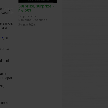
Surprize, surprize -
de sange,
Ep. 257
r vase de
Timp de citire:
0 minute, 0 secunde
de sange.
24 iulie 2026
 si a
ala
) si
ncat sa
lului
atic
enti apar
cu,
Q10 si