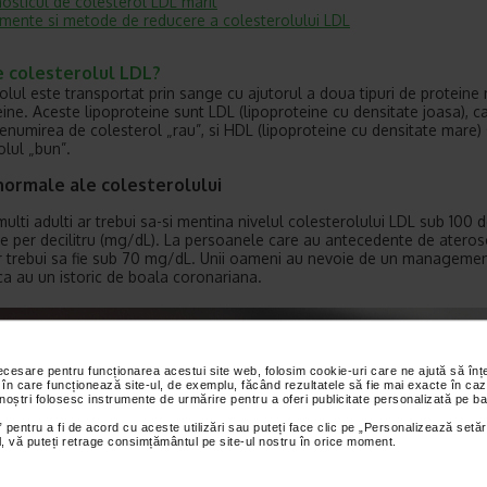
osticul de colesterol LDL marit
mente si metode de reducere a colesterolului LDL
e colesterolul LDL?
olul este transportat prin sange cu ajutorul a doua tipuri de proteine
eine. Aceste lipoproteine sunt LDL (lipoproteine cu densitate joasa), c
enumirea de colesterol „rau”, si HDL (lipoproteine cu densitate mare)
olul „bun”.
normale ale colesterolului
multi adulti ar trebui sa-si mentina nivelul colesterolului LDL sub 100 
e per decilitru (mg/dL). La persoanele care au antecedente de ateros
r trebui sa fie sub 70 mg/dL. Unii oameni au nevoie de un managemen
aca au un istoric de boala coronariana.
necesare pentru funcționarea acestui site web, folosim cookie-uri care ne ajută să î
 în care funcționează site-ul, de exemplu, făcând rezultatele să fie mai exacte în caz
 noștri folosesc instrumente de urmărire pentru a oferi publicitate personalizată pe ba
 pentru a fi de acord cu aceste utilizări sau puteți face clic pe „Personalizează setăr
ial, vă puteți retrage consimțământul pe site-ul nostru în orice moment.