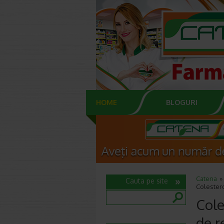
HOME
BLOGURI
Catena
Cauta pe site
Colestero
Cole
de r