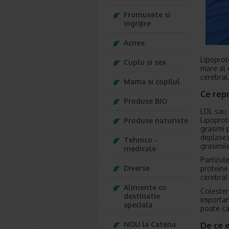
Frumusete si
ingrijire
Acnee
Lipoprot
Cuplu si sex
mare al 
cerebral
Mama si copilul
Ce rep
Produse BIO
LDL sau 
Lipoprot
Produse naturiste
grasimi 
deplasez
Tehnico -
grasimile
medicale
Particul
Diverse
proteine
cerebral
Alimente cu
Colester
destinatie
importan
speciala
poate c
NOU la Catena
De ce 