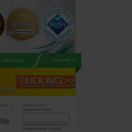
CARD CLUB
PROSPECTE
ulator
Aboneaza-te la
newsletterul nostru
ile
Utilizam datele tale in scopul
corespondentei si pentru