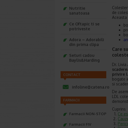
Colester
Nutritie
de coles
sanatoasa
Aceasta 
Ce Oftapic ti se
bo
potriveste
pr
bo
an
Adora – Adorabili
din prima clipa
Care su
colest
Seturi cadou
Baylis&Harding
Dr. Livi
scadere
privire 
CONTACT
bogate i
si scade
infoline@catena.ro
De aseme
LDL coles
FARMACII
demonstra
Cuprins
Ce es
Farmacii NON-STOP
Cauze
Peric
Farmacii FIV