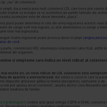
 tip „rau” de colesterol.
ni simpli, daca exista prea mult colesterol LDL care trece prin vasele 
oate treptat sa inceapa sa se acumuleze pe partile laterale ale acelo
ceasta acumulare este de obicei denumita „placa”.
ea placii poate determina in cele din urma ingustarea acestor vase 
asele de sange sunt mai inguste, cu atat alimentarea cu sange a inimii
gane este mai ingreunata.
sanguin foarte ingreunat poate provoca dureri in piept (
angina pector
atac de cord
.
ta parte, colesterolul HDL returneaza colesterolul catre ficat, astfel i
 eliminat din organism.
semne si simptome care indica un nivel ridicat al colestero
 mai multe ori, un nivel ridicat de LDL colesterol este asimptom
faza de aparitie a aterosclerozei
, dar exista si cazuri in care la paci
me (depozite grăsoase gălbui la nivelul pleoapelor), xantoame si de
 mai pot aparea arcuri corneene”, anunta doctor Livia Alexandra Ian
zident medicina de familie.
is CardioSuport
contine acizi grasi omega-3 (EPA si DHA), coenzima 
rol. Resveratrolul sustine sanatatea cardiovasculara.