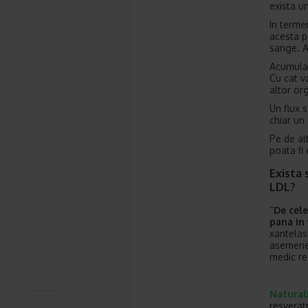
exista un
In terme
acesta p
sange. A
Acumular
Cu cat v
altor or
Un flux 
chiar un
Pe de al
poata fi
Exista 
LDL?
“
De cele
pana in 
xantelas
asemenea
medic re
Natural
resverat