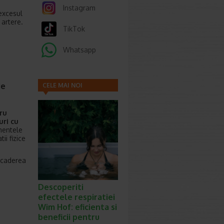
Instagram
 excesul
n artere.
TikTok
Whatsapp
de
CELE MAI NOI
ARTICOLE
ru
uri cu
mentele
ii fizice
scaderea
Descoperiti
efectele respiratiei
Wim Hof: eficienta si
beneficii pentru