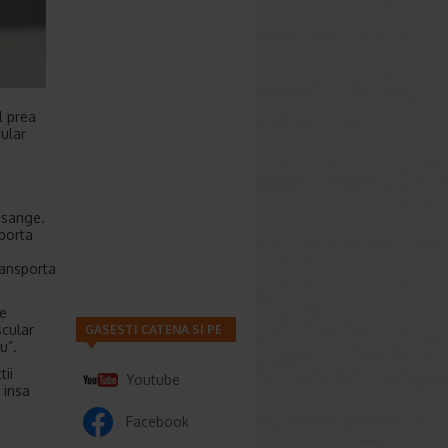
l prea
cular
n sange.
sporta
ransporta
de
scular
GASESTI CATENA SI PE
u”.
tii
Youtube
 insa
Facebook