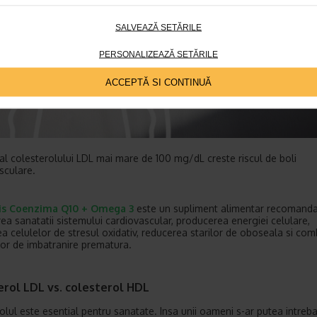
SALVEAZĂ SETĂRILE
PERSONALIZEAZĂ SETĂRILE
ACCEPTĂ SI CONTINUĂ
 al colesterolului LDL mai mare de 100 mg/dL creste riscul de boli
sculare.
is Coenzima Q10 + Omega 3
este un supliment alimentar recomanda
ea sanatatii sistemului cardiovascular, producerea energiei celulare,
ea celulelor de stresul oxidativ, reducerea starilor de oboseala si co
or de imbatranire prematura.
erol LDL vs. colesterol HDL
olul este esential pentru sanatate. Insa unii oameni s-ar putea intreb