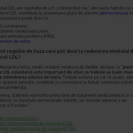
olul LDL are reputatia de a fi „colesterolul rau”, din cauza faptului ca
terol LDL contribuie la acumularea placii de aterom (
ateroscleroza
) i
acumulare poate duce la:
li coronariene;
obleme cerebrovasculare;
ala arteriala periferica (PAD);
evrism de aorta
.
nt regulile de baza care pot duce la reducerea nivelului 
erol LDL?
a Alexandra Iancu, medic rezident medicina de familie, declara ca “
pent
a LDL colesterol este important de stiut ca trebuie sa luam mas
la schimbarea stilului de viata.
Trebuie excluse pe cat se poate, ali
n grasimi saturate, combinat cu renuntarea la fumat, cresterea activitat
rea ponderala.
nea, statinele reprezinta prima linie de tratament medicamentos in 
terol, cu rezultate demonstrate stiintific, iar reactiile adverse s-au
t a fi izolate.”
te colesterolul LDL?
le cresterii nivelului de colesterol LDL
olele nivelului crescut de colesterol LDL