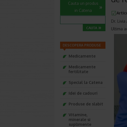
Cauta un produs
in Catena
Artic
Dr. Livi
Ultima a
DESCOPERA PRODUSE
Medicamente
Medicamente
fertilitate
Special la Catena
Idei de cadouri
Produse de slabit
Vitamine,
minerale si
suplimente