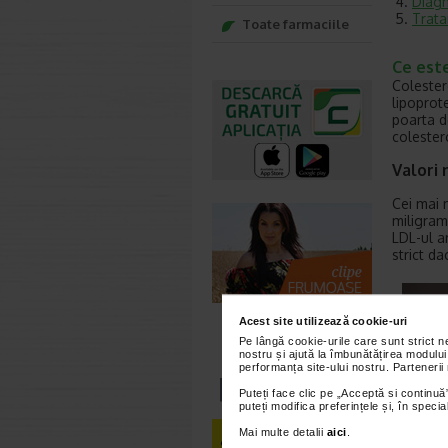
Diagn
Trata
Toate farmaciile
Ce est
Colester
lipoprot
poarta d
colester
Valori 
Cei mai 
miligram
LDL-ul a
strict d
Acest site utilizează cookie-uri
Pe lângă cookie-urile care sunt strict 
nostru și ajută la îmbunătățirea modului
performanța site-ului nostru. Partenerii
Puteți face clic pe „Acceptă si continuă”
puteți modifica preferințele și, în spec
Mai multe detalii
aici
.