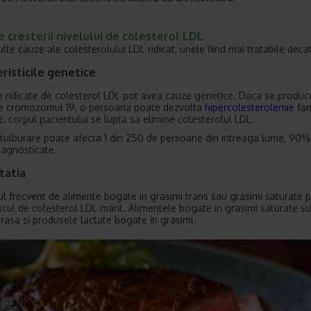
 cresterii nivelului de colesterol LDL
lte cauze ale colesterolului LDL ridicat, unele fiind mai tratabile decat
risticile genetice
le ridicate de colesterol LDL pot avea cauze genetice. Daca se produc
pe cromozomul 19, o persoana poate dezvolta
hipercolesterolemie
fami
z, corpul pacientului se lupta sa elimine colesterolul LDL.
tulburare poate afecta 1 din 250 de persoane din intreaga lume, 90% 
iagnosticate.
tatia
 frecvent de alimente bogate in grasimi trans sau grasimi saturate 
iscul de colesterol LDL marit. Alimentele bogate in grasimi saturate s
rasa si produsele lactate bogate in grasimi.