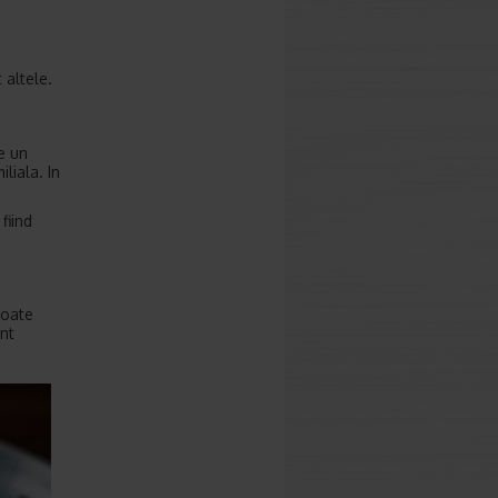
 altele.
e un
liala. In
fiind
poate
unt