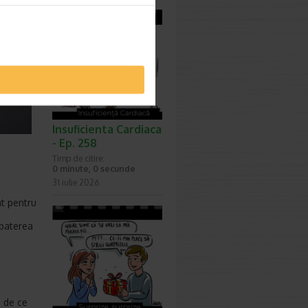
Insuficienta Cardiaca
- Ep. 258
Timp de citire:
0 minute, 0 secunde
31 iulie 2026
t pentru
mbaterea
a de ce