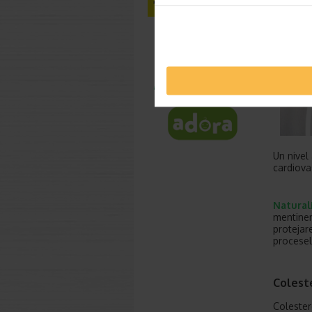
Un nivel
cardiova
Natural
mentiner
protejar
procesel
Colest
Colester