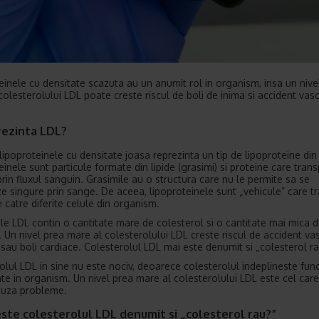
einele cu densitate scazuta au un anumit rol in organism, insa un nive
colesterolului LDL poate creste riscul de boli de inima si accident vas
.
rezinta LDL?
lipoproteinele cu densitate joasa reprezinta un tip de lipoproteine di
einele sunt particule formate din lipide (grasimi) si proteine care tran
prin fluxul sanguin. Grasimile au o structura care nu le permite sa se
e singure prin sange. De aceea, lipoproteinele sunt „vehicule” care t
 catre diferite celule din organism.
ele LDL contin o cantitate mare de colesterol si o cantitate mai mica 
. Un nivel prea mare al colesterolului LDL creste riscul de accident va
 sau boli cardiace. Colesterolul LDL mai este denumit si „colesterol ra
olul LDL in sine nu este nociv, deoarece colesterolul indeplineste func
te in organism. Un nivel prea mare al colesterolului LDL este cel care
auza probleme.
este colesterolul LDL denumit si
„
colesterol rau?”