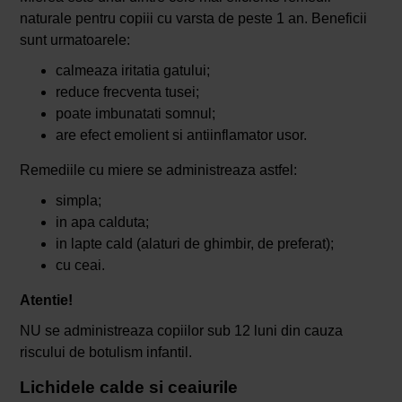
naturale pentru copiii cu varsta de peste 1 an. Beneficii
sunt urmatoarele:
calmeaza iritatia gatului;
reduce frecventa tusei;
poate imbunatati somnul;
are efect emolient si antiinflamator usor.
Remediile cu miere se administreaza astfel:
simpla;
in apa calduta;
in lapte cald (alaturi de ghimbir, de preferat);
cu ceai.
Atentie!
NU se administreaza copiilor sub 12 luni din cauza
riscului de botulism infantil.
Lichidele calde si ceaiurile