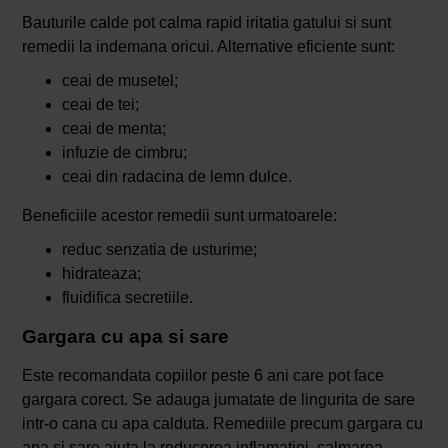
Bauturile calde pot calma rapid iritatia gatului si sunt
remedii la indemana oricui. Alternative eficiente sunt:
ceai de musetel;
ceai de tei;
ceai de menta;
infuzie de cimbru;
ceai din radacina de lemn dulce.
Beneficiile acestor remedii sunt urmatoarele:
reduc senzatia de usturime;
hidrateaza;
fluidifica secretiile.
Gargara cu apa si sare
Este recomandata copiilor peste 6 ani care pot face
gargara corect. Se adauga jumatate de lingurita de sare
intr-o cana cu apa calduta. Remediile precum gargara cu
apa si sare ajuta la reducerea inflamatiei, calmarea