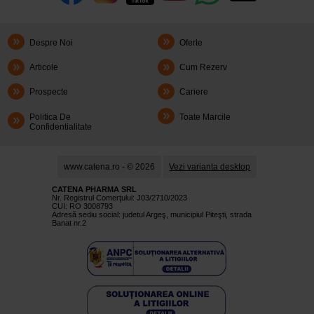
Despre Noi
Oferte
Articole
Cum Rezerv
Prospecte
Cariere
Politica De
Toate Marcile
Confidentialitate
www.catena.ro - © 2026
Vezi varianta desktop
CATENA PHARMA SRL
Nr. Registrul Comerţului: J03/2710/2023
CUI: RO 3008793
Adresă sediu social: judetul Argeş, municipiul Piteşti, strada
Banat nr.2