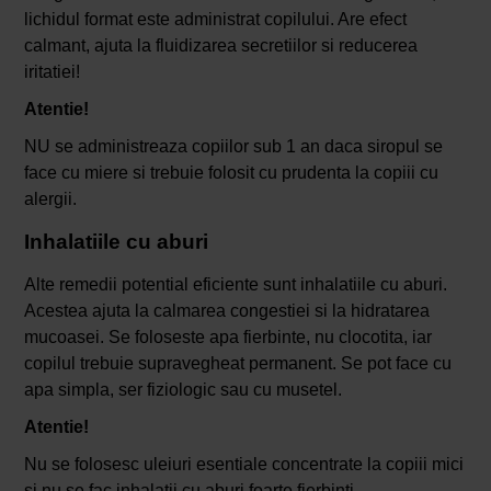
lichidul format este administrat copilului. Are efect
calmant, ajuta la fluidizarea secretiilor si reducerea
iritatiei!
Atentie!
NU se administreaza copiilor sub 1 an daca siropul se
face cu miere si trebuie folosit cu prudenta la copiii cu
alergii.
Inhalatiile cu aburi
Alte remedii potential eficiente sunt inhalatiile cu aburi.
Acestea ajuta la calmarea congestiei si la hidratarea
mucoasei. Se foloseste apa fierbinte, nu clocotita, iar
copilul trebuie supravegheat permanent. Se pot face cu
apa simpla, ser fiziologic sau cu musetel.
Atentie!
Nu se folosesc uleiuri esentiale concentrate la copiii mici
si nu se fac inhalatii cu aburi foarte fierbinti.