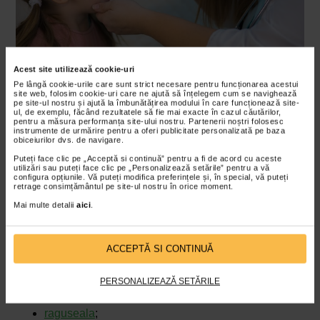
Acest site utilizează cookie-uri
Pe lângă cookie-urile care sunt strict necesare pentru funcționarea acestui
site web, folosim cookie-uri care ne ajută să înțelegem cum se navighează
pe site-ul nostru și ajută la îmbunătățirea modului în care funcționează site-
Aspecte importante la copii!
ul, de exemplu, făcând rezultatele să fie mai exacte în cazul căutărilor,
pentru a măsura performanța site-ului nostru. Partenerii noștri folosesc
Durerea in gat apare cel mai frecvent la copiii de varsta
instrumente de urmărire pentru a oferi publicitate personalizată pe baza
scolara, intre 5 si 15 ani.
obiceiurilor dvs. de navigare.
Puteți face clic pe „Acceptă si continuă” pentru a fi de acord cu aceste
Cum diferentiem cauza virala de cea
utilizări sau puteți face clic pe „Personalizează setările” pentru a vă
configura opțiunile. Vă puteți modifica preferințele și, în special, vă puteți
bacteriana?
retrage consimțământul pe site-ul nostru în orice moment.
Mai multe detalii
aici
.
Este important pentru a sti daca este necesar sau nu
tratamentul cu antibiotice:
ACCEPTĂ SI CONTINUĂ
Semne care sugereaza o cauza virala
tuse;
PERSONALIZEAZĂ SETĂRILE
secretii nazale;
raguseala
;