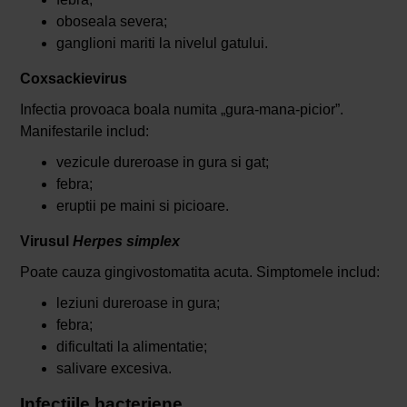
oboseala severa;
ganglioni mariti la nivelul gatului.
Coxsackievirus
Infectia provoaca boala numita „gura-mana-picior”.
Manifestarile includ:
vezicule dureroase in gura si gat;
febra;
eruptii pe maini si picioare.
Virusul
Herpes simplex
Poate cauza gingivostomatita acuta. Simptomele includ:
leziuni dureroase in gura;
febra;
dificultati la alimentatie;
salivare excesiva.
Infectiile bacteriene