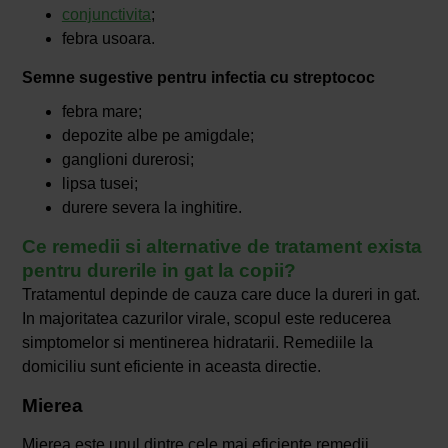
conjunctivita
;
febra usoara.
Semne sugestive pentru infectia cu streptococ
febra mare;
depozite albe pe amigdale;
ganglioni durerosi;
lipsa tusei;
durere severa la inghitire.
Ce remedii si alternative de tratament exista
pentru durerile in gat la copii?
Tratamentul depinde de cauza care duce la dureri in gat.
In majoritatea cazurilor virale, scopul este reducerea
simptomelor si mentinerea hidratarii. Remediile la
domiciliu sunt eficiente in aceasta directie.
Mierea
Mierea este unul dintre cele mai eficiente remedii