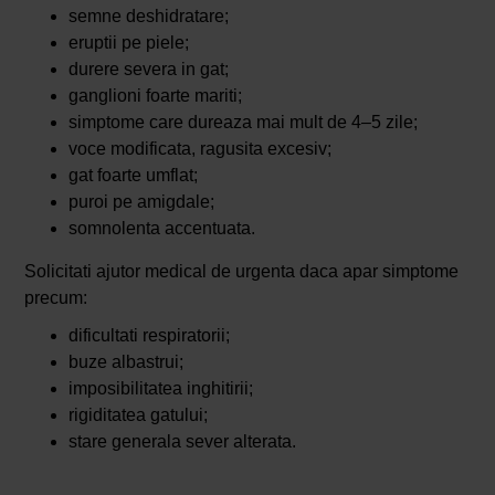
semne deshidratare;
eruptii pe piele;
durere severa in gat;
ganglioni foarte mariti;
simptome care dureaza mai mult de 4–5 zile;
voce modificata, ragusita excesiv;
gat foarte umflat;
puroi pe amigdale;
somnolenta accentuata.
Solicitati ajutor medical de urgenta daca apar simptome
precum:
dificultati respiratorii;
buze albastrui;
imposibilitatea inghitirii;
rigiditatea gatului;
stare generala sever alterata.