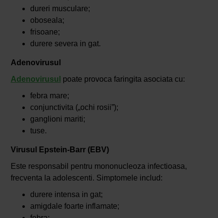
dureri musculare;
oboseala;
frisoane;
durere severa in gat.
Adenovirusul
Adenovirusul
poate provoca faringita asociata cu:
febra mare;
conjunctivita („ochi rosii”);
ganglioni mariti;
tuse.
Virusul Epstein-Barr (EBV)
Este responsabil pentru mononucleoza infectioasa,
frecventa la adolescenti. Simptomele includ:
durere intensa in gat;
amigdale foarte inflamate;
febra;