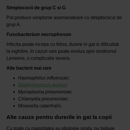
Streptococii de grup C si G
Pot produce simptome asemanatoare cu streptococul de
grup A.
Fusobacterium necrophorum
Infectia poate incepe cu febra, durere in gat si dificultati
la inghitire. In cazuri rare poate evolua spre sindromul
Lemierre, o complicatie severa.
Alte bacterii mai rare
Haemophilus influenzae
;
Staphylococcus aureus
;
Mycoplasma pneumoniae
;
Chlamydia pneumoniae
;
Moraxella catarrhalis
.
Alte cauze pentru durerile in gat la copii
Cu toate ca majoritatea au etiologie virala, nu trebuie