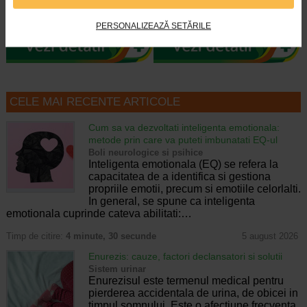
diagnosticare este potrivit pentru
un supliment alimentar vegan, sub
pacientii de toate varstele. Setul…
forma de jeleuri cu aroma…
PERSONALIZEAZĂ SETĂRILE
CELE MAI RECENTE ARTICOLE
Cum sa va dezvoltati inteligenta emotionala:
metode prin care va puteti imbunatati EQ-ul
Boli neurologice si psihice
Inteligenta emotionala (EQ) se refera la
capacitatea de a identifica si gestiona
propriile emotii, precum si emotiile celorlalti.
In general, se spune ca inteligenta
emotionala cuprinde cateva abilitati:…
Timp de citire:
4 minute, 30 secunde
5 august 2026
Enurezis: cauze, factori declansatori si solutii
Sistem urinar
Enurezisul este termenul medical pentru
pierderea accidentala de urina, de obicei in
timpul somnului. Este o afectiune frecventa