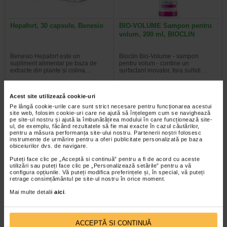
Hepafort, 30 capsule, Benesio
BIO-VOLUME Sampon pentru
volum, 200 ml, BIOCLIN
Benesio Hepafort este un
Bioclin Bio-Volume - sampon
supliment alimentar pe baza de
pentru volum - contine un
extracte din plante si colina…
surfactant inovator, fara sulfati…
Acest site utilizează cookie-uri
Pe lângă cookie-urile care sunt strict necesare pentru funcționarea acestui
site web, folosim cookie-uri care ne ajută să înțelegem cum se navighează
pe site-ul nostru și ajută la îmbunătățirea modului în care funcționează site-
ul, de exemplu, făcând rezultatele să fie mai exacte în cazul căutărilor,
pentru a măsura performanța site-ului nostru. Partenerii noștri folosesc
instrumente de urmărire pentru a oferi publicitate personalizată pe baza
obiceiurilor dvs. de navigare.
Puteți face clic pe „Acceptă si continuă” pentru a fi de acord cu aceste
utilizări sau puteți face clic pe „Personalizează setările” pentru a vă
configura opțiunile. Vă puteți modifica preferințele și, în special, vă puteți
retrage consimțământul pe site-ul nostru în orice moment.
Mai multe detalii
aici
.
Stetoscop tip sprague-
Vita-Stelute, 60 jeleuri,
rappaport, culoare gri inchis…
NATURALIS
ACCEPTĂ SI CONTINUĂ
Acest dispozitiv medical de
Naturalis Vita-Stelute jeleuri este