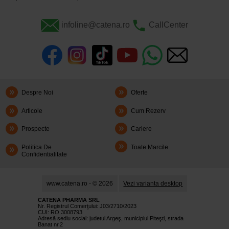
infoline@catena.ro
CallCenter
Despre Noi
Oferte
Articole
Cum Rezerv
Prospecte
Cariere
Politica De
Toate Marcile
Confidentialitate
www.catena.ro - © 2026
Vezi varianta desktop
CATENA PHARMA SRL
Nr. Registrul Comerţului: J03/2710/2023
CUI: RO 3008793
Adresă sediu social: judetul Argeş, municipiul Piteşti, strada
Banat nr.2