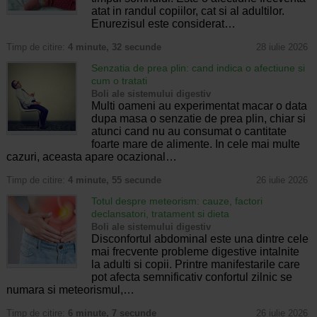
atat in randul copiilor, cat si al adultilor.
Enurezisul este considerat…
Timp de citire:
4 minute, 32 secunde
28 iulie 2026
Senzatia de prea plin: cand indica o afectiune si
cum o tratati
Boli ale sistemului digestiv
Multi oameni au experimentat macar o data
dupa masa o senzatie de prea plin, chiar si
atunci cand nu au consumat o cantitate
foarte mare de alimente. In cele mai multe
cazuri, aceasta apare ocazional…
Timp de citire:
4 minute, 55 secunde
26 iulie 2026
Totul despre meteorism: cauze, factori
declansatori, tratament si dieta
Boli ale sistemului digestiv
Disconfortul abdominal este una dintre cele
mai frecvente probleme digestive intalnite
la adulti si copii. Printre manifestarile care
pot afecta semnificativ confortul zilnic se
numara si meteorismul,…
Timp de citire:
6 minute, 7 secunde
26 iulie 2026