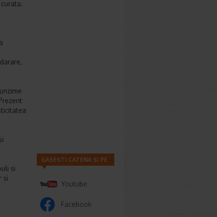
 curata.
a
idarare,
ofunzime
 Prezent
ticitatea
si
GASESTI CATENA SI PE
li si
 si
Youtube
Facebook