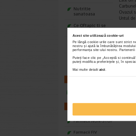
Carbunel
Nutritie
Ovazul s
sanatoasa
Untul de
Ce Oftapic ti se
potriveste
Produca
Acest site utilizează cookie-uri
Adora – Adorabili
Pe lângă cookie-urile care sunt strict 
*Pentru pr
nostru și ajută la îmbunătățirea modului
din prima clipa
performanța site-ului nostru. Partenerii
AR
Puteți face clic pe „Acceptă si continuă”
Seturi cadou
puteți modifica preferințele și, în spec
Baylis&Harding
Mai multe detalii
aici
.
CONTACT
infoline@catena.ro
FARMACII
Farmacii NON-STOP
Farmacii FIV