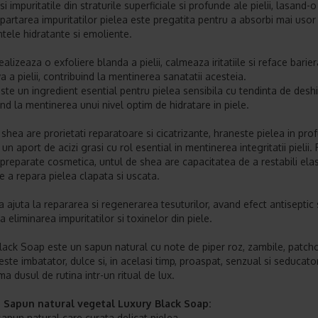
si impuritatile din straturile superficiale si profunde ale pielii, lasand-o
epartarea impuritatilor pielea este pregatita pentru a absorbi mai usor
ntele hidratante si emoliente.
alizeaza o exfoliere blanda a pielii, calmeaza iritatiile si reface barier
a a pielii, contribuind la mentinerea sanatatii acesteia.
ste un ingredient esential pentru pielea sensibila cu tendinta de desh
ind la mentinerea unui nivel optim de hidratare in piele.
 shea are prorietati reparatoare si cicatrizante, hraneste pielea in pr
n aport de acizi grasi cu rol esential in mentinerea integritatii pielii.
 preparate cosmetica, untul de shea are capacitatea de a restabili elas
 de a repara pielea clapata si uscata.
a ajuta la repararea si regenerarea tesuturilor, avand efect antiseptic 
a eliminarea impuritatilor si toxinelor din piele.
lack Soap este un sapun natural cu note de piper roz, zambile, patchou
ste imbatator, dulce si, in acelasi timp, proaspat, senzual si seducator
a dusul de rutina intr-un ritual de lux.
ii Sapun natural vegetal Luxury Black Soap:
sapun natural care curata delicat pielea