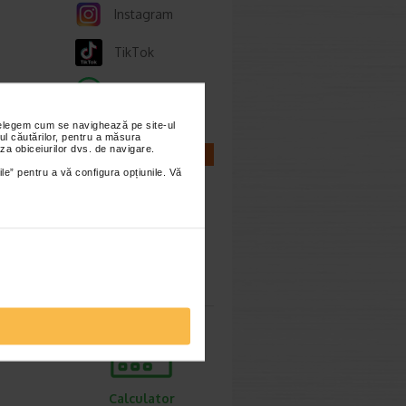
Instagram
TikTok
Whatsapp
nțelegem cum se navighează pe site-ul
ul căutărilor, pentru a măsura
za obiceiurilor dvs. de navigare.
CALCULATOARE
ile” pentru a vă configura opțiunile. Vă
ie 2025
Calculator
sarcina
e
ierei
Calculator