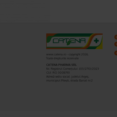
www.catena.ro - copyright 2026,
Toate drepturile rezervate
CATENA PHARMA SRL
Nr. Registrul Comerţului: J03/2710/2023
CUI: RO 3008793
Adresă sediu social: judetul Argeş,
municipiul Piteşti, strada Banat nr.2