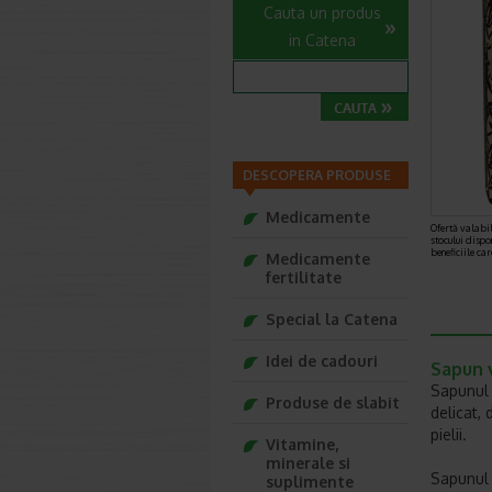
Cauta un produs
in Catena
DESCOPERA PRODUSE
Medicamente
Ofertă valabil
stocului dispo
beneficiile ca
Medicamente
fertilitate
Special la Catena
Idei de cadouri
Sapun 
Sapunul 
Produse de slabit
delicat,
pielii.
Vitamine,
minerale si
Sapunul 
suplimente