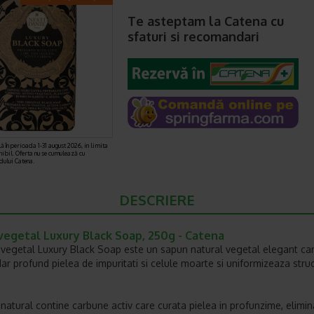
Te asteptam la Catena cu
sfaturi si recomandari
ă în perioada 1-31 august 2026, in limita
nibil. Oferta nu se cumulează cu
rdului Catena.
DESCRIERE
vegetal Luxury Black Soap, 250g - Catena
vegetal Luxury Black Soap este un sapun natural vegetal elegant ca
 dar profund pielea de impuritati si celule moarte si uniformizeaza stru
natural contine carbune activ care curata pielea in profunzime, elimi