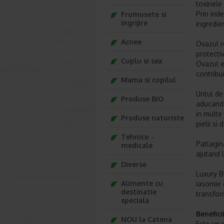
toxinele 
Prin ind
Frumusete si
ingrijire
ingredie
Acnee
Ovazul re
protectiv
Cuplu si sex
Ovazul e
contribu
Mama si copilul
Untul de
Produse BIO
aducand u
in multe
Produse naturiste
pielii si
Tehnico -
Patlagin
medicale
ajutand l
Diverse
Luxury B
Alimente cu
iasomie e
destinatie
transform
speciala
Benefic
NOU la Catena
Este un 