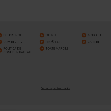
DESPRE NOI
OFERTE
ARTICOLE
CUM REZERV
PROSPECTE
CARIERE
POLITICA DE
TOATE MARCILE
CONFIDENTIALITATE
Varianta pentru mobile