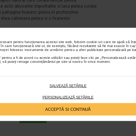
e activ absoarbe impuritatile si lasa pielea curata
i patlagina hranesc pielea in profunzime
 shea calmeaza pielea si o hraneste
tor:
NESTI DANTE ITALIA
necesare pentru funcționarea acestui site web, folosim cookie-uri care ne ajută să î
et te asteptam in cea mai apropiata farmacie Catena
 în care funcționează site-ul, de exemplu, făcând rezultatele să fie mai exacte în caz
 noștri folosesc instrumente de urmărire pentru a oferi publicitate personalizată pe ba
TICOLE RECOMANDATE
 pentru a fi de acord cu aceste utilizări sau puteți face clic pe „Personalizează setăr
ial, vă puteți retrage consimțământul pe site-ul nostru în orice moment.
Piele uscata: cauze, factori de risc, simptome,
preventie
Corp frumos
SALVEAZĂ SETĂRILE
Timp de citire:
6 minute, 15 secunde
30 ianuar
Cauza generala a pielii uscate este lipsa de umiditate. Dar de unde vin
PERSONALIZEAZĂ SETĂRILE
aceasta lipsa de umiditate? Pielea uscata este cauzata de afectarea bar
naturale a pielii si de o disfunctie sau o deficienta…
ACCEPTĂ SI CONTINUĂ