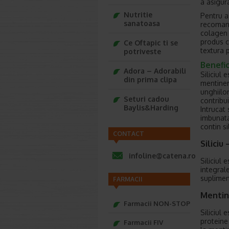
a asigur
Nutritie
Pentru a 
sanatoasa
recomand
colagen h
produs c
Ce Oftapic ti se
textura p
potriveste
Benefici
Adora – Adorabili
Siliciul
din prima clipa
mentinere
unghiilo
Seturi cadou
contribu
Baylis&Harding
Intrucat
imbunata
contin si
CONTACT
Siliciu
infoline@catena.ro
Siliciul 
integral
supliment
FARMACII
Mentine
Farmacii NON-STOP
Siliciul
proteine 
Farmacii FIV