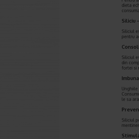
dieta ech
consumat
Siliciu
Siliciul
pentru a
Consoli
Siliciul 
din compo
fortei si
Imbunat
Unghiile
Consumul
le sa ar
Preveni
Siliciul 
mentinere
Stimula