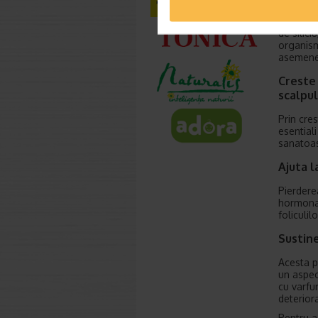
Pentru a 
Catena v
de silic
organism.
asemenea,
Creste 
scalpul
Prin cres
esentiali
sanatoas
Ajuta l
Pierderea
hormonal
foliculil
Sustin
Acesta po
un aspec
cu varfu
deteriora
Pentru a 