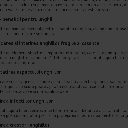
ilibrata si sa luati suplimente alimentare care contin acest mineral, da
i o varietate de alimente in care acest mineral este prezent.
 – beneficii pentru unghii
 este un mineral esential pentru sanatatea unghiilor, avand numeroase b
cestea, printre care se numara:
darea si intarirea unghiilor fragile si casante
este un element structural important in keratina, care este principala p
zitia unghiilor si parului. O dieta bogata in siliciu poate ajuta la cre
 rezistentei unghiilor.
atirea aspectului unghiilor
 care sunt fragile si casante au adesea un aspect ingalbenit sau opac.
 regulat de siliciu poate ajuta la imbunatatirea aspectului unghiilor,
ate mai sanatoase si mai stralucitoare.
rea infectiilor unghiilor
poate ajuta la prevenirea infectiilor unghiilor, deoarece acesta ajuta la
a pH-ului natural al pielii si la protejarea impotriva bacteriilor si fungi
rea cresterii unghiilor