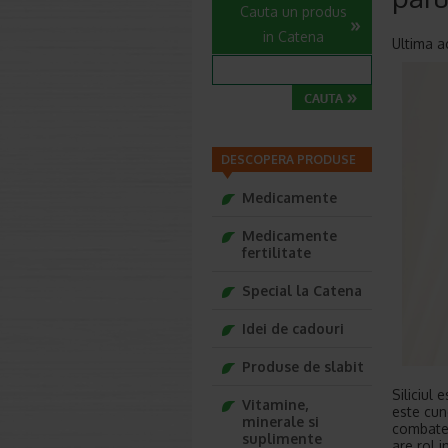
Cauta un produs
in Catena
Ultima a
DESCOPERA PRODUSE
Medicamente
Medicamente
fertilitate
Special la Catena
Idei de cadouri
Produse de slabit
Siliciul 
Vitamine,
este cun
minerale si
combatere
suplimente
are rol i