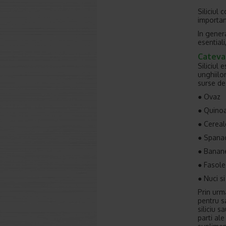
Siliciul
importan
In genera
esentiali
Cateva 
Siliciul 
unghiilo
surse de 
● Ovaz
● Quino
● Cereal
● Spana
● Banan
● Fasole
● Nuci s
Prin urm
pentru s
siliciu s
parti al