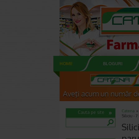
HOME
BLOGURI
Catena
Cauta pe site
Siliciu - 
Sili
paru