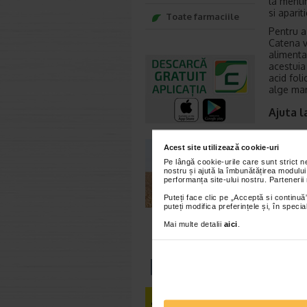
la mentin
si apariti
Toate farmaciile
Pentru a
Catena v
alimentar
acestuia 
acid foli
alge mar
Ajuta l
Siliciul
de noi te
Acest site utilizează cookie-uri
Pe lângă cookie-urile care sunt strict 
Proteje
nostru și ajută la îmbunătățirea modului
performanța site-ului nostru. Partenerii
Siliciul 
Puteți face clic pe „Acceptă si continuă”
pielii ca
puteți modifica preferințele și, în spec
aparitia 
Mai multe detalii
aici
.
Siliciu
Siliciul 
acestuia 
sanatoas
jurul fol