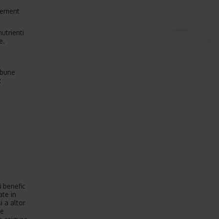
element
utrienti
e.
a
 bune
:
i benefic
ate in
i a altor
ce