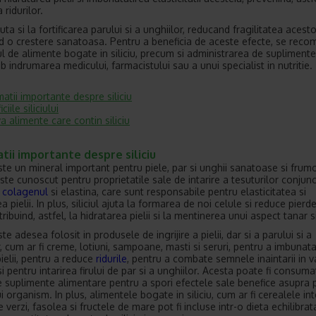
ridurilor.
ajuta si la fortificarea parului si a unghiilor, reducand fragilitatea acesto
d o crestere sanatoasa. Pentru a beneficia de aceste efecte, se rec
 de alimente bogate in siliciu, precum si administrarea de suplimente
sub indrumarea medicului, farmacistului sau a unui specialist in nutritie.
matii importante despre siliciu
ciile siliciului
a alimente care contin siliciu
tii importante despre siliciu
 este un mineral important pentru piele, par si unghii sanatoase si frum
ste cunoscut pentru proprietatile sale de intarire a tesuturilor conjunc
i
colagenul
si elastina, care sunt responsabile pentru elasticitatea si
a pielii. In plus, siliciul ajuta la formarea de noi celule si reduce pierd
ribuind, astfel, la hidratarea pielii si la mentinerea unui aspect tanar s
este adesea folosit in produsele de ingrijire a pielii, dar si a parului si a
, cum ar fi creme, lotiuni, sampoane, masti si seruri, pentru a imbunata
ielii, pentru a reduce
ridurile
, pentru a combate semnele inaintarii in v
 pentru intarirea firului de par si a unghiilor. Acesta poate fi consuma
 suplimente alimentare pentru a spori efectele sale benefice asupra pie
i organism. In plus, alimentele bogate in siliciu, cum ar fi cerealele in
verzi, fasolea si fructele de mare pot fi incluse intr-o dieta echilibra