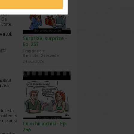
istii
e baza
n din
. De
litate.
ivelul
Surprize, surprize -
Ep. 257
enti
Timp de citire:
0 minute, 0 secunde
24 iulie 2026
ilibrul
rirea
 duce la
problemei
 uscat si
Cu ochii inchisi - Ep.
256
a aveti o