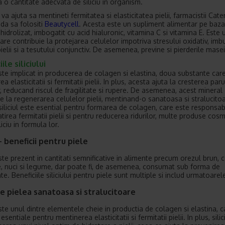
a o cantitate adecvata de siliciu in organism.
va ajuta sa mentineti fermitatea si elasticitatea pielii, farmacistii Cat
a sa folositi
Beautycell
. Acesta este un supliment alimentar pe baz
idrolizat, imbogatit cu acid hialuronic, vitamina C si vitamina E. Este 
are contribuie la protejarea celulelor impotriva stresului oxidativ, imb
ielii si a tesutului conjunctiv. De asemenea, previne si pierderile mase
ile siliciului
 este implicat in producerea de colagen si elastina, doua substante care
a elasticitatii si fermitatii pielii. In plus, acesta ajuta la cresterea paru
r, reducand riscul de fragilitate si rupere. De asemenea, acest mineral
ie la regenerarea celulelor pielii, mentinand-o sanatoasa si stralucito
 siliciul este esential pentru formarea de colagen, care este responsab
tirea fermitatii pielii si pentru reducerea ridurilor, multe produse cos
liciu in formula lor.
 – beneficii pentru piele
este prezent in cantitati semnificative in alimente precum orezul brun, 
e, nuci si legume, dar poate fi, de asemenea, consumat sub forma de
e. Beneficiile siliciului pentru piele sunt multiple si includ urmatoarele
 pielea sanatoasa si stralucitoare
 este unul dintre elementele cheie in productia de colagen si elastina, 
esentiale pentru mentinerea elasticitatii si fermitatii pielii. In plus, silic