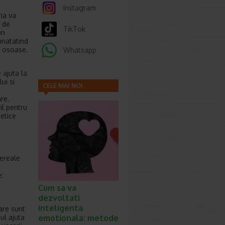
Instagram
ena va
a de
TikTok
un
unatatind
i osoase.
Whatsapp
 ajuta la
lui si
CELE MAI NOI
are.
ARTICOLE
il pentru
metice
cereale
:
Cum sa va
dezvoltati
inteligenta
care sunt
iul ajuta
emotionala: metode