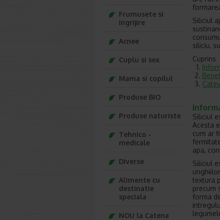
formarea 
Frumusete si
Siliciul 
ingrijire
sustinan
consumul
Acnee
siliciu, 
Cuprins
Cuplu si sex
Infor
Benefi
Mama si copilul
Catev
Produse BIO
Informa
Produse naturiste
Siliciul
Acesta e
cum ar f
Tehnico -
fermitate
medicale
apa, cont
Diverse
Siliciul 
unghiilor
textura p
Alimente cu
precum si
destinatie
forma de
speciala
intregulu
legumele 
NOU la Catena