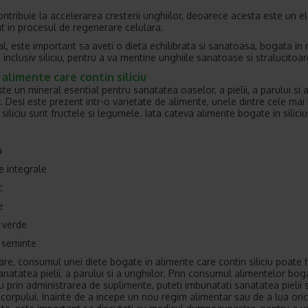
 contribuie la accelerarea cresterii unghiilor, deoarece acesta este un 
t in procesul de regenerare celulara.
l, este important sa aveti o dieta echilibrata si sanatoasa, bogata in n
, inclusiv siliciu, pentru a va mentine unghiile sanatoase si stralucitoar
alimente care contin siliciu
este un mineral esential pentru sanatatea oaselor, a pielii, a parului si 
r. Desi este prezent intr-o varietate de alimente, unele dintre cele mai
siliciu sunt fructele si legumele. Iata cateva alimente bogate in siliciu
a
e integrale
c
e
 verde
i seminte
are, consumul unei diete bogate in alimente care contin siliciu poate f
anatatea pielii, a parului si a unghiilor. Prin consumul alimentelor bog
au prin administrarea de suplimente, puteti imbunatati sanatatea pielii s
e corpului. Inainte de a incepe un nou regim alimentar sau de a lua ori