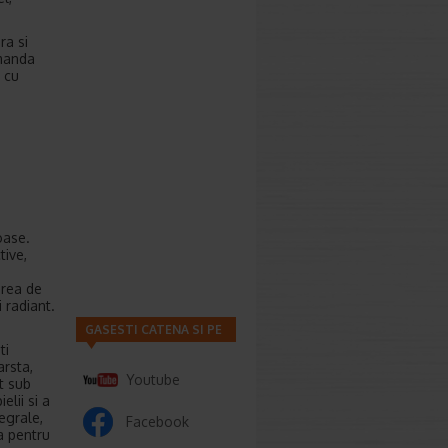
ra si
omanda
 cu
oase.
tive,
erea de
i radiant.
GASESTI CATENA SI PE
ti
arsta,
Youtube
t sub
lii si a
tegrale,
Facebook
ta pentru