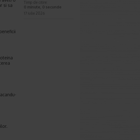
Timp de citire:
r si sa
0 minute, 0 secunde
17 iulie 2026
eneficii
roteina
sterea
 facandu-
lor.