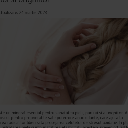
ctualizare: 24 martie 2023
este un mineral esential pentru sanatatea pielii, parului si a unghiilor. 
oscut pentru proprietatile sale puternice antioxidante, care ajuta la
a radicalilor liberi si la protejarea celulelor de stresul oxidativ. In plus
n hidratarea pielii si imbunatatirea elasticitatii acesteia, prevenind, astf