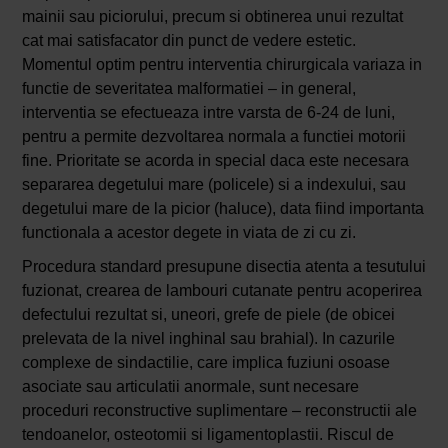
mainii sau piciorului, precum si obtinerea unui rezultat
cat mai satisfacator din punct de vedere estetic.
Momentul optim pentru interventia chirurgicala variaza in
functie de severitatea malformatiei – in general,
interventia se efectueaza intre varsta de 6-24 de luni,
pentru a permite dezvoltarea normala a functiei motorii
fine. Prioritate se acorda in special daca este necesara
separarea degetului mare (policele) si a indexului, sau
degetului mare de la picior (haluce), data fiind importanta
functionala a acestor degete in viata de zi cu zi.
Procedura standard presupune disectia atenta a tesutului
fuzionat, crearea de lambouri cutanate pentru acoperirea
defectului rezultat si, uneori, grefe de piele (de obicei
prelevata de la nivel inghinal sau brahial). In cazurile
complexe de sindactilie, care implica fuziuni osoase
asociate sau articulatii anormale, sunt necesare
proceduri reconstructive suplimentare – reconstructii ale
tendoanelor, osteotomii si ligamentoplastii. Riscul de