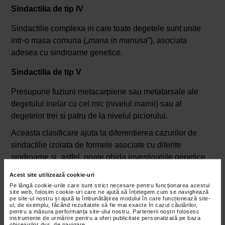
Sindactilia de tip IV
Sindactilie complexa in care toate degetele sunt unite
intr-o masa comuna („
mana in manusa
”), asociata
adesea cu sindroame genetice.
Sindactilia de tip V
Presupune fuziuni metacarpiene sau metatarsale ale
degetului inelar cu cel mic (nivelul mainii) sau al
degetelor trei si patru de la nivelul piciorului.
Aceasta clasificare ajuta la diferentierea cazurilor de
sindactilie izolata de formele asociate cu diferite
sindroame si, astfel, poate ghida investigatiile genetice
suplimentare.
Acest site utilizează cookie-uri
Sindactilie – cauze si factori de risc
Pe lângă cookie-urile care sunt strict necesare pentru funcționarea acestui
site web, folosim cookie-uri care ne ajută să înțelegem cum se navighează
Cauza principala care duce la sindactilie este
pe site-ul nostru și ajută la îmbunătățirea modului în care funcționează site-
ul, de exemplu, făcând rezultatele să fie mai exacte în cazul căutărilor,
perturbarea procesului normal de separare digitala in
pentru a măsura performanța site-ului nostru. Partenerii noștri folosesc
instrumente de urmărire pentru a oferi publicitate personalizată pe baza
timpul embriogenezei. Aceasta perturbare poate fi
obiceiurilor dvs. de navigare.