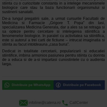
stiinta cu o curiozitate constanta in a intelege mecanismele
biologice care stau la baza functionarii organismului si
sustinerii sanatatii.
De-a lungul pregatirii sale, a urmat cursurile Facultatii de
Medicina si Farmacie „Grigore T. Popa” din Iasi,
specializarea Medicina Generala, dar a ales sa se retraga si
sa opteze pentru cercetare si intelegerea stiintifica a
fenomenelor biologice. In paralel cu activitatea sa stiintifica,
este si autorul a trei carti de fictiune – intrucat imaginatia si
stiinta au facut intotdeauna „casa buna”.
Dedicat in totalitate cercetarii, popularizarii si educatiei
stiintifice, imbina armonios pasiunea pentru stiinta cu dorinta
de a educa si de a-si impartasi cunostintele cu o audienta
larga.
Distribuie pe WhatsApp
Distribuie pe Facebook
infoline@catena.ro
CallCenter