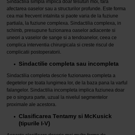
Sindactilia simpla implica doar tesuturi moi, fara
afectarea oaselor sau a structurilor profunde. Este forma
cea mai frecvent intalnita si paote varia de la fuziune
partiala, la fuziune complexa. Sindactilia complexa, in
schimb, presupune fuzionarea oaselor adiacente si
uneori a vaselor de sange si a tendoanelor, ceea ce
complica interventia chirurgicala si creste riscul de
complicatii postoperatorii.
Sindactilie completa sau incompleta
Sindactilia completa descrie fuzionarea completa a
degetelor pe toata lungimea lor, de la baza pana la varful
falangelor. Sindactilia incompleta implica fuziunea doar
pe o singura parte, uzual la nivelul segmentelor
proximale ale acestora.
Clasificarea Tentamy si McKusick
(tipurile I-V)