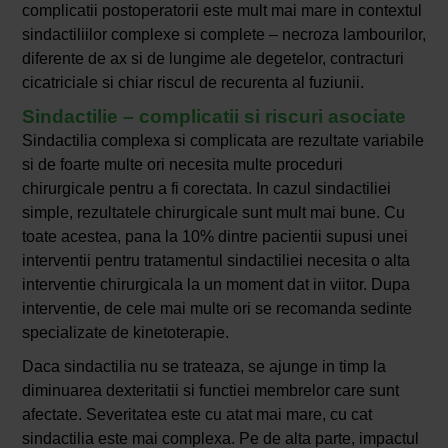
complicatii postoperatorii este mult mai mare in contextul
sindactiliilor complexe si complete – necroza lambourilor,
diferente de ax si de lungime ale degetelor, contracturi
cicatriciale si chiar riscul de recurenta al fuziunii.
Sindactilie – complicatii si riscuri asociate
Sindactilia complexa si complicata are rezultate variabile
si de foarte multe ori necesita multe proceduri
chirurgicale pentru a fi corectata. In cazul sindactiliei
simple, rezultatele chirurgicale sunt mult mai bune. Cu
toate acestea, pana la 10% dintre pacientii supusi unei
interventii pentru tratamentul sindactiliei necesita o alta
interventie chirurgicala la un moment dat in viitor. Dupa
interventie, de cele mai multe ori se recomanda sedinte
specializate de kinetoterapie.
Daca sindactilia nu se trateaza, se ajunge in timp la
diminuarea dexteritatii si functiei membrelor care sunt
afectate. Severitatea este cu atat mai mare, cu cat
sindactilia este mai complexa. Pe de alta parte, impactul