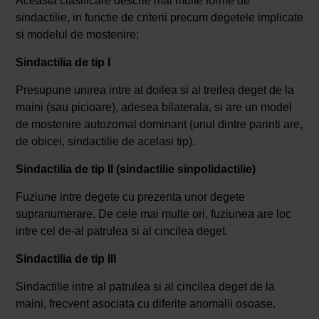
Aceasta clasificare descrie mai multe forme de
sindactilie, in functie de criterii precum degetele implicate
si modelul de mostenire:
Sindactilia de tip I
Presupune unirea intre al doilea si al treilea deget de la
maini (sau picioare), adesea bilaterala, si are un model
de mostenire autozomal dominant (unul dintre parinti are,
de obicei, sindactilie de acelasi tip).
Sindactilia de tip II (sindactilie sinpolidactilie)
Fuziune intre degete cu prezenta unor degete
supranumerare. De cele mai multe ori, fuziunea are loc
intre cel de-al patrulea si al cincilea deget.
Sindactilia de tip III
Sindactilie intre al patrulea si al cincilea deget de la
maini, frecvent asociata cu diferite anomalii osoase.