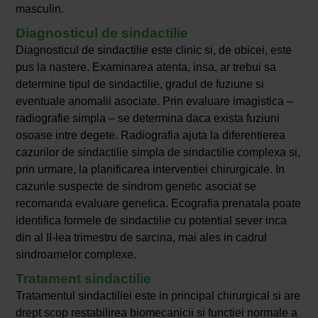
masculin.
Diagnosticul de sindactilie
Diagnosticul de sindactilie este clinic si, de obicei, este
pus la nastere. Examinarea atenta, insa, ar trebui sa
determine tipul de sindactilie, gradul de fuziune si
eventuale anomalii asociate. Prin evaluare imagistica –
radiografie simpla – se determina daca exista fuziuni
osoase intre degete. Radiografia ajuta la diferentierea
cazurilor de sindactilie simpla de sindactilie complexa si,
prin urmare, la planificarea interventiei chirurgicale. In
cazurile suspecte de sindrom genetic asociat se
recomanda evaluare genetica. Ecografia prenatala poate
identifica formele de sindactilie cu potential sever inca
din al II-lea trimestru de sarcina, mai ales in cadrul
sindroamelor complexe.
Tratament sindactilie
Tratamentul sindactiliei este in principal chirurgical si are
drept scop restabilirea biomecanicii si functiei normale a