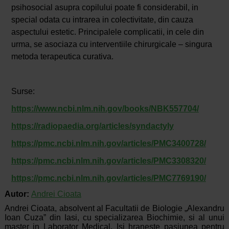
psihosocial asupra copilului poate fi considerabil, in
special odata cu intrarea in colectivitate, din cauza
aspectului estetic. Principalele complicatii, in cele din
urma, se asociaza cu interventiile chirurgicale – singura
metoda terapeutica curativa.
Surse:
https://www.ncbi.nlm.nih.gov/books/NBK557704/
https://radiopaedia.org/articles/syndactyly
https://pmc.ncbi.nlm.nih.gov/articles/PMC3400728/
https://pmc.ncbi.nlm.nih.gov/articles/PMC3308320/
https://pmc.ncbi.nlm.nih.gov/articles/PMC7769190/
Autor:
Andrei Cioata
Andrei Cioata, absolvent al Facultatii de Biologie „Alexandru
Ioan Cuza” din Iasi, cu specializarea Biochimie, si al unui
master in Laborator Medical. Isi hraneste pasiunea pentru