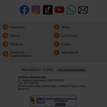
Despre Noi
Oferte
Articole
Cum Rezerv
Prospecte
Cariere
Politica De
Toate Marcile
Confidentialitate
www.catena.ro - © 2026
Vezi varianta desktop
CATENA PHARMA SRL
Nr. Registrul Comerţului: J03/2710/2023
CUI: RO 3008793
Adresă sediu social: judetul Argeş, municipiul Piteşti, strada
Banat nr.2