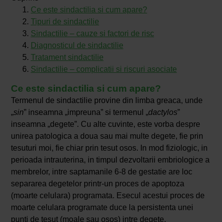
Ce este sindactilia si cum apare?
Tipuri de sindactilie
Sindactilie – cauze si factori de risc
Diagnosticul de sindactilie
Tratament sindactilie
Sindactilie – complicatii si riscuri asociate
Ce este sindactilia si cum apare?
Termenul de sindactilie provine din limba greaca, unde
„
sin
” inseamna „impreuna” si termenul „
dactylos
”
inseamna „degete”. Cu alte cuvinte, este vorba despre
unirea patologica a doua sau mai multe degete, fie prin
tesuturi moi, fie chiar prin tesut osos. In mod fiziologic, in
perioada intrauterina, in timpul dezvoltarii embriologice a
membrelor, intre saptamanile 6-8 de gestatie are loc
separarea degetelor printr-un proces de apoptoza
(moarte celulara) programata. Esecul acestui proces de
moarte celulara programate duce la persistenta unei
punti de tesut (moale sau osos) intre degete.