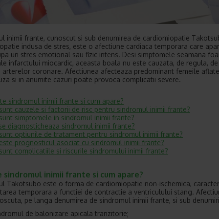
l inimii frante, cunoscut si sub denumirea de cardiomiopatie Takots
opatie indusa de stres, este o afectiune cardiaca temporara care apa
upa un stres emotional sau fizic intens. Desi simptomele seamana foa
ale infarctului miocardic, aceasta boala nu este cauzata, de regula, de
 arterelor coronare. Afectiunea afecteaza predominant femeile aflate
a si in anumite cazuri poate provoca complicatii severe.
te sindromul inimii frante si cum apare?
sunt cauzele si factorii de risc pentru sindromul inimii frante?
sunt simptomele in sindromul inimii frante?
e diagnosticheaza sindromul inimii frante?
sunt optiunile de tratament pentru sindromul inimii frante?
este prognosticul asociat cu sindromul inimii frante?
sunt complicatiile si riscurile sindromului inimii frante?
 sindromul inimii frante si cum apare?
l Takotsubo este o forma de cardiomiopatie non-ischemica, caracter
ctarea temporara a functiei de contractie a ventriculului stang. Afecti
oscuta, pe langa denumirea de sindromul inimii frante, si sub denumiri
ndromul de balonizare apicala tranzitorie;