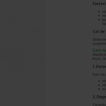
Factori
se
me
bo
Sj
Cat de 
Sindromu
suspecte
Care su
Manifest
brusc, d
1. Dure
Este cel
in
ap
as
2. Dis
Pacientu