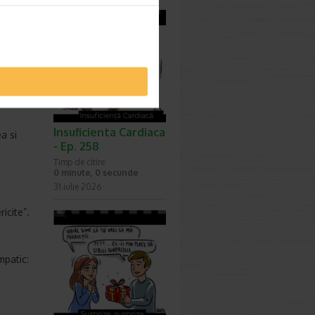
Insuficienta Cardiaca
a si
- Ep. 258
Timp de citire:
0 minute, 0 secunde
31 iulie 2026
icite”.
mpatic: