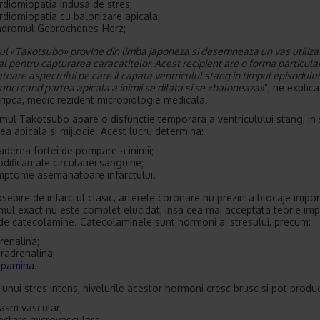
rdiomiopatia indusa de stres;
rdiomiopatia cu balonizare apicala;
ndromul Gebrochenes-Herz;
l «Takotsubo» provine din limba japoneza si desemneaza un vas utiliza
al pentru capturarea caracatitelor. Acest recipient are o forma particula
oare aspectului pe care il capata ventriculul stang in timpul episodului
unci cand partea apicala a inimii se dilata si se «baloneaza»
”, ne explica
ripca, medic rezident microbiologie medicala.
omul Takotsubo apare o disfunctie temporara a ventriculului stang, in 
ea apicala si mijlocie. Acest lucru determina:
aderea fortei de pompare a inimii;
dificari ale circulatiei sanguine;
mptome asemanatoare infarctului.
sebire de infarctul clasic, arterele coronare nu prezinta blocaje impor
ul exact nu este complet elucidat, insa cea mai acceptata teorie imp
de catecolamine. Catecolaminele sunt hormoni ai stresului, precum:
renalina;
radrenalina;
pamina
.
l unui stres intens, nivelurile acestor hormoni cresc brusc si pot produ
asm vascular;
ectare microvasculara;