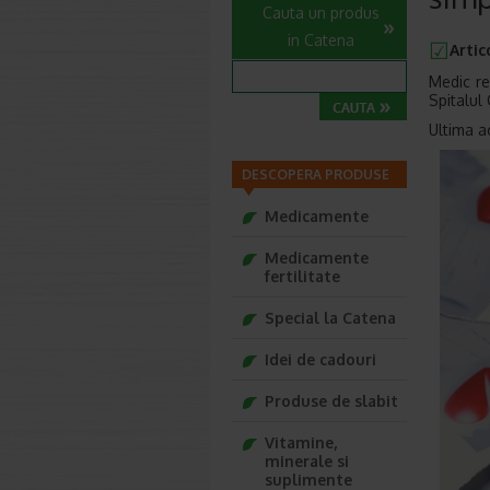
Cauta un produs
in Catena
Artic
Medic re
Spitalul 
Ultima ac
DESCOPERA PRODUSE
Medicamente
Medicamente
fertilitate
Special la Catena
Idei de cadouri
Produse de slabit
Vitamine,
minerale si
suplimente