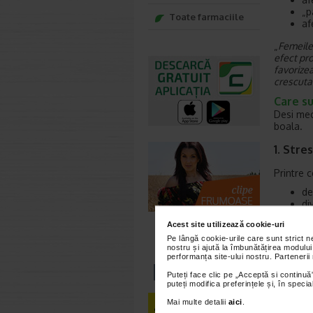
„p
Toate farmaciile
af
„
Femeile
efect pr
favorizea
crescuta 
Care su
Desi mec
boala.
1. Stre
Printre 
de
di
co
Acest site utilizează cookie-uri
vi
pr
Pe lângă cookie-urile care sunt strict 
nostru și ajută la îmbunătățirea modului
so
performanța site-ului nostru. Partenerii
an
di
Puteți face clic pe „Acceptă si continuă”
puteți modifica preferințele și, în spec
2. Even
Mai multe detalii
aici
.