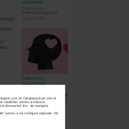
organism
Timp de citire:
5 minute, 24 secunde
6 august 2026
enul are
litatea
e?
ansa
Cum sa va
dezvoltati
inteligenta
emotionala: metode
nțelegem cum se navighează pe site-ul
prin care va puteti
ul căutărilor, pentru a măsura
za obiceiurilor dvs. de navigare.
imbunatati EQ-ul
Timp de citire:
ile” pentru a vă configura opțiunile. Vă
4 minute, 39 secunde
6 august 2026