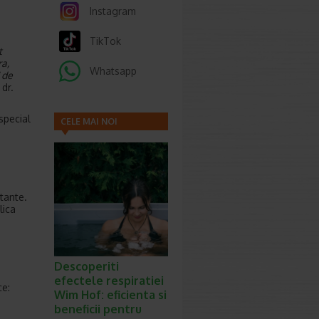
Instagram
TikTok
t
ra,
Whatsapp
 de
 dr.
special
CELE MAI NOI
ARTICOLE
tante.
lica
Descoperiti
efectele respiratiei
ce:
Wim Hof: eficienta si
beneficii pentru