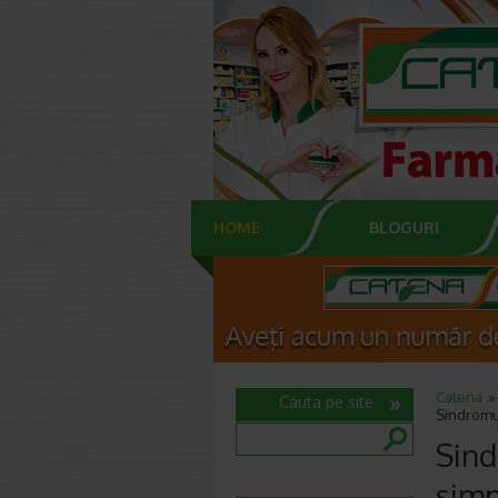
HOME
BLOGURI
Catena
Cauta pe site
Sindromul
Sind
simp