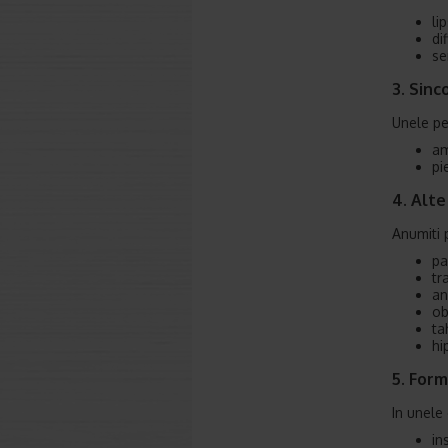
li
di
se
3. Sinc
Unele pe
am
pi
4. Alte
Anumiti 
pal
tr
an
ob
ta
hi
5. For
In unele
in