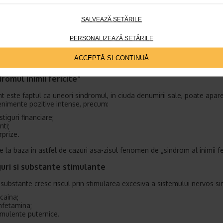
l inimii frante poate aparea si dupa:
terventii chirurgicale;
SALVEAZĂ SETĂRILE
aumatisme;
cidente;
PERSONALIZEAZĂ SETĂRILE
fectii severe;
psis
;
ACCEPTĂ SI CONTINUĂ
ize neurologice.
dromul inimii fericite”
nt este faptul ca uneori sindromul, in ciuda denumirii sale, poate apare
nimente pozitive intense, precum:
stiguri financiare;
nti;
rprize.
 la baza in astfel de cazuri asa-zisul fenomen de „sindrom al inimii fer
uri si substante stimulante
substante cresc riscul prin stimularea excesiva a sistemului nervos si
caina;
fetamina;
imulente puternice.