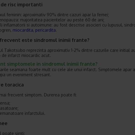
 de risc importanti
xul feminin: aproximativ 90% dintre cazuri apar la femei;
nopauza: majoritatea pacientelor au peste 60 de ani;
li inflamatorii si autoimune: au fost descrise asocieri cu lupusul, sind
ogren,
miocardita
,
pericardita
.
frecvent este sindromul inimii frante?
l Takotsubo reprezinta aproximativ 1-2% dintre cazurile care initial a
 de infarct miocardic acut.
nt simptomele in sindromul inimii frante?
arile seamana foarte mult cu cele ale unui infarct. Simptomele apar
upa un eveniment stresant.
re toracica
 mai frecvent simptom. Durerea poate fi:
tensa;
asatoare;
emanatoare infarctului.
pnee
l poate simti: