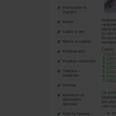
Frumusete si
ingrijire
Sindromu
Acnee
cardiomi
obicei d
Cuplu si sex
cu cele 
blocarea
Mama si copilul
menopauz
Cuprins
Produse BIO
Ce es
Care 
Produse naturiste
Care 
Cum s
Tehnico -
Care 
medicale
Care 
Care 
Diverse
Ce este
Alimente cu
Sindromu
destinatie
prin afe
speciala
este cun
si
NOU la Catena