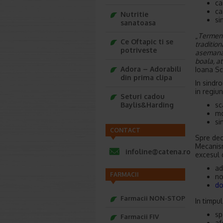
ca
ca
Nutritie
si
sanatoasa
„
Termenu
Ce Oftapic ti se
tradition
potriveste
asemanat
boala, at
Adora – Adorabili
Ioana Sc
din prima clipa
In sindr
in regiun
Seturi cadou
sc
Baylis&Harding
mo
si
CONTACT
Spre deo
Mecanism
infoline@catena.ro
excesul 
ad
FARMACII
no
do
Farmacii NON-STOP
In timpu
sp
Farmacii FIV
af