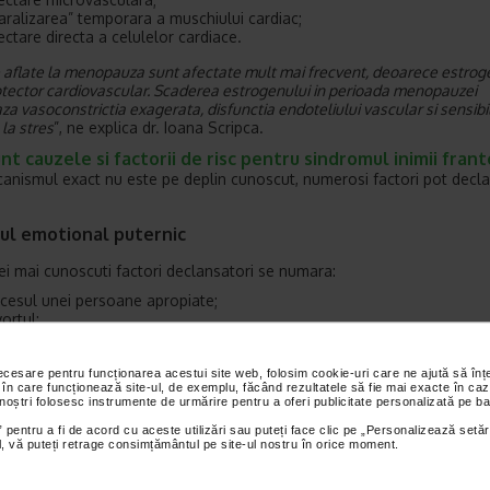
aralizarea” temporara a muschiului cardiac;
ectare directa a celulelor cardiace.
 aflate la menopauza sunt afectate mult mai frecvent, deoarece estrog
otector cardiovascular. Scaderea estrogenului in perioada menopauzei
za vasoconstrictia exagerata, disfunctia endoteliului vascular si sensibi
la stres
”, ne explica dr. Ioana Scripca.
nt cauzele si factorii de risc pentru sindromul inimii frant
anismul exact nu este pe deplin cunoscut, numerosi factori pot decl
sul emotional puternic
cei mai cunoscuti factori declansatori se numara:
cesul unei persoane apropiate;
vortul;
nflictele severe;
olenta domestica;
oblemele financiare;
necesare pentru funcționarea acestui site web, folosim cookie-uri care ne ajută să î
 în care funcționează site-ul, de exemplu, făcând rezultatele să fie mai exacte în caz
curile emotionale;
 noștri folosesc instrumente de urmărire pentru a oferi publicitate personalizată pe ba
xietatea intensa;
agnosticarea unei boli grave.
 pentru a fi de acord cu aceste utilizări sau puteți face clic pe „Personalizează setăr
ial, vă puteți retrage consimțământul pe site-ul nostru în orice moment.
imente fizice severe