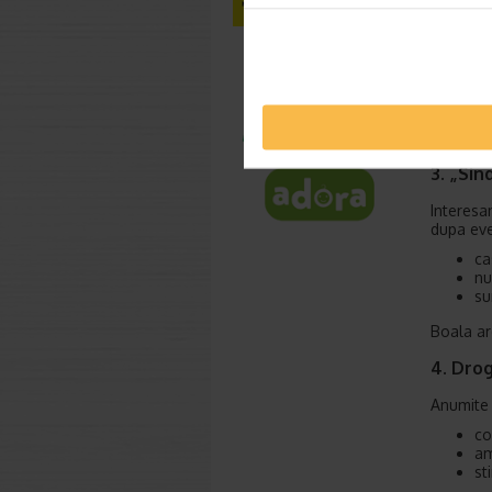
Sindromu
in
tr
ac
in
se
cr
3. „Sin
Interesa
dupa eve
ca
nu
su
Boala are
4. Drog
Anumite 
co
am
st