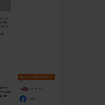
ubo sau
re de
rte mult
 la
GASESTI CATENA SI PE
izata
Youtube
unea mai
le de:
Facebook