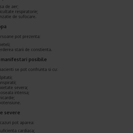
psa de aer;
ficultate respiratorie;
nzatie de sufocare.
opa
rsoane pot prezenta:
eteli;
erderea starii de constienta.
 manifestari posibile
pacienti se pot confrunta si cu:
pitatii;
anspiratii;
xietate severa;
oseala intensa;
hicardie;
potensiune.
me severe
 cazuri pot aparea:
suficienta cardiaca;