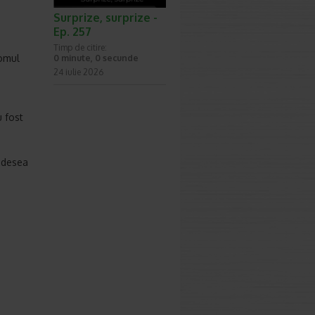
Surprize, surprize -
Ep. 257
Timp de citire:
romul
0 minute, 0 secunde
24 iulie 2026
u fost
 adesea