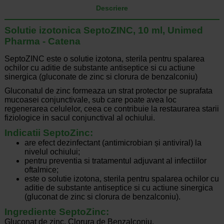
Descriere
Solutie izotonica SeptoZINC, 10 ml, Unimed
Pharma - Catena
SeptoZINC este o solutie izotona, sterila pentru spalarea
ochilor cu aditie de substante antiseptice si cu actiune
sinergica (gluconate de zinc si clorura de benzalconiu)
Gluconatul de zinc formeaza un strat protector pe suprafata
mucoasei conjunctivale, sub care poate avea loc
regenerarea celulelor, ceea ce contribuie la restaurarea starii
fiziologice in sacul conjunctival al ochiului.
Indicatii SeptoZinc:
are efect dezinfectant (antimicrobian și antiviral) la
nivelul ochiului;
pentru preventia si tratamentul adjuvant al infectiilor
oftalmice;
este o solutie izotona, sterila pentru spalarea ochilor cu
aditie de substante antiseptice si cu actiune sinergica
(gluconat de zinc si clorura de benzalconiu).
Ingrediente SeptoZinc:
Gluconat de zinc, Clorura de Benzalconiu.