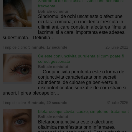
Sindromul de ochi uscat – Afectiune actuala si
frecventa
Boli ale ochiului
Sindromul de ochi uscat este o afectiune
oculara comuna, cu incidenta crescuta in
ultimii ani, care consta in afectarea filmului
lacrimal si a carei importanta este adesea
subestimata. Definitia…
Timp de citire:
5 minute, 17 secunde
25 iunie 2022
Ce este conjunctivita purulenta si cum poate fi
corect gestionata
Boli ale ochiului
Conjunctivita purulenta este o forma de
conjunctivita caracterizata prin secretii
abundente, de culoare galben-verzuie,
disconfort ocular, senzatie de corp strain si,
uneori, lipirea pleoapelor…
Timp de citire:
6 minute, 20 secunde
31 iulie 2026
Blefaroconjunctivita: cauze, simptome, tratament
Boli ale ochiului
Blefaroconjunctivita este o afectiune
oftalmica manifestata prin inflamarea