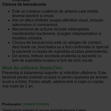
Clorura de benzalconiu
Este un compus cuaternar de amoniu care inhiba
diverse bacterii si virusi;
Are un efect inhibitor asupra diferitilor virusi, inclusiv
adenovirus si coronavirus;
Mecanismul de actiune include intreruperea
membranelor bacteriene, scurgeri citoplasmatice si
moartea celulara.
Clorura de benzalconiu este un alergen de contact,
desi foarte rar, toxicitatea sa a fost confirmata in special
la pacientii cu boala de suprafata oculara preexistenta;
De aceea, trebuie acordata prudenta la pacientii cu
boli de suprafata oculara si boli de ochi uscati.
Mod de utilizare SeptoZinc
Preventia si tratamentul suportiv al infecțiilor oftalmice. Este
destinat pentru instilatii oculare si pentru spalarea pe termen
scurt a ochilor. Pentru adulti, adolescenti si copii cu varsta
mai mare de 1 an.
Producator:
UNIMED PHARMA
*Pentru pret te asteptam in cea mai apropiata farmacie Catena