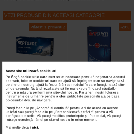
VEZI PRODUSE DIN ACEEASI CATEGORIE
Plătești 1, primești 2
-20%
Acest site utilizează cookie-uri
Septosol cu albastru de
Anticarcel, 56 comprimate,
Pe lângă cookie-urile care sunt strict necesare pentru funcționarea acestui
metilen, 20 comprimate de…
Zdrovit
site web, folosim cookie-uri care ne ajută să înțelegem cum se navighează
pe site-ul nostru și ajută la îmbunătățirea modului în care funcționează site-
ul, de exemplu, făcând rezultatele să fie mai exacte în cazul căutărilor,
Septosol cu albastru de metilen
Magneziul si vitamina B6 contribuie
pentru a măsura performanța site-ului nostru. Partenerii noștri folosesc
este un supliment alimentar cu
la reducerea oboselii si extenuarii,
instrumente de urmărire pentru a oferi publicitate personalizată pe baza
albastru de metilen ce contribuie…
la metabolismul energetic normal…
obiceiurilor dvs. de navigare.
Puteți face clic pe „Acceptă si continuă” pentru a fi de acord cu aceste
utilizări sau puteți face clic pe „Personalizează setările” pentru a vă
configura opțiunile. Vă puteți modifica preferințele și, în special, vă puteți
retrage consimțământul pe site-ul nostru în orice moment.
-25% Preț întreg:
57.50 Lei
Plătești 2, primești 3
Mai multe detalii
aici
.
Preț redus: 43.13 Lei