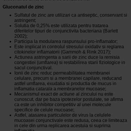
Gluconatul de zinc
Sulfatul de zinc are utilizari ca antiseptic, conservant si
astringent;
Solutia de 0,25% este utilizata pentru tratarea
diferitelor tipuri de conjunctivita bacteriana (Barlett
2002);
Participa la modularea raspunsului pro-inflamator;
Este implicat in controlul stresului oxidativ si reglarea
citokinelor inflamatorii (Gammoh & Rink 2017);
Actiunea astringenta a sarii de zinc duce la remisia
congestiei (umflarea) si restabilirea starii fiziologice in
sacul conjunctival.
Ionii de zinc reduc permeabilitatea membranei
celulare, precum si a membranei capilare, reducand
astfel umflarea, exudatia si productia de mucus in
inflamatia catarala a membranelor mucoase;
Mecanismul exact de actiune al zincului nu este
cunoscut, dar pe baza ipotezelor postulate, se afirma
ca este un inhibitor competitiv al unei molecule
specifice de celule mucoase;
Astfel, atasarea particulelor de virus la celulele
mucoasei conjunctivale este redusa, ceea ce limiteaza
in cele din urma replicarea acestuia si suprima
inflamatia.