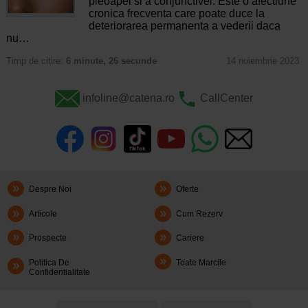
pleoapei si a conjunctivei. Este o afectiune
cronica frecventa care poate duce la
deteriorarea permanenta a vederii daca
nu…
Timp de citire:
6 minute, 26 secunde
14 noiembrie 2023
infoline@catena.ro
CallCenter
Despre Noi
Oferte
Articole
Cum Rezerv
Prospecte
Cariere
Politica De
Toate Marcile
Confidentialitate