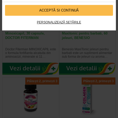
ACCEPTĂ SI CONTINUĂ
PERSONALIZEAZĂ SETĂRILE
Minoxicapil, 30 capsule,
Maxitonic pentru barbati, 60
DOCTOR FITERMAN
jeleuri, BENESIO
Doctor Fiterman MINOXICAPIL este
Benesio MaxiTonic jeleuri pentru
o formula fortifianta alcatuita din
barbati este un supliment alimentar
aminoacizi, minerale si 11…
sub forma de jeleuri cu aroma…
Plătești 2, primești 3
Plătești 2, primești 3