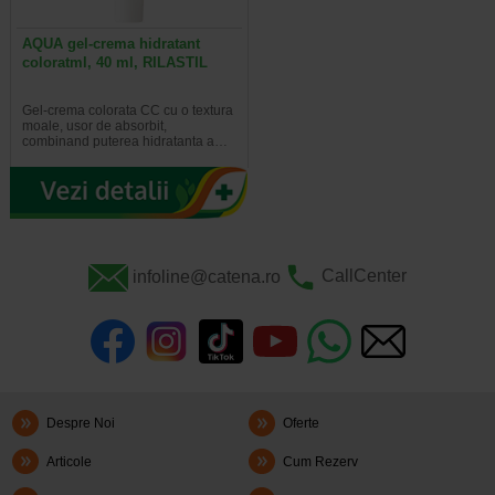
Rilastil Aqua Intense Ser Gel intens hidratant 30 ml
AQUA gel-crema hidratant
coloratml, 40 ml, RILASTIL
Gama AQUA INTENSE
Gel-crema colorata CC cu o textura
moale, usor de absorbit,
Gama Aqua Intense conține formule ce hidratează și mențin
combinand puterea hidratanta a…
hidratată pielea în profunzime, timp îndelungat.
infoline@catena.ro
CallCenter
Despre Noi
Oferte
Articole
Cum Rezerv