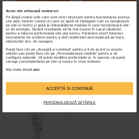
Preț redus: 26.78 Lei
Preț redus: 35.10 Lei
Acid hialuronic cu masă moleculară mare: hidratare la
Acest site utilizează cookie-uri
suprafaţa pielii
Acid hialuronic cu masă moleculară mică: hidratare
Pe lângă cookie-urile care sunt strict necesare pentru funcționarea acestui
site web, folosim cookie-uri care ne ajută să înțelegem cum se navighează
intensivă
pe site-ul nostru și ajută la îmbunătățirea modului în care funcționează site-
Extract de Hamamelis virginiana*: protejează și
ul, de exemplu, făcând rezultatele să fie mai exacte în cazul căutărilor,
pentru a măsura performanța site-ului nostru. Partenerii noștri folosesc
calmează
instrumente de urmărire pentru a oferi publicitate personalizată pe baza
Extract de Chondrus crispus**: hidratează și protejează
obiceiurilor dvs. de navigare.
împotriva poluării
AQUA Intense Spray cu acid
AQUA Gel de curatare
Puteți face clic pe „Acceptă si continuă” pentru a fi de acord cu aceste
Sodiu PCA*: acţiune hidratantă
hialuronic, 100 ml, RILASTIL
hidratant, 200 ml, RILASTIL
utilizări sau puteți face clic pe „Personalizează setările” pentru a vă
configura opțiunile. Vă puteți modifica preferințele și, în special, vă puteți
retrage consimțământul pe site-ul nostru în orice moment.
TRATAMENTE ZILNICE
Spray intens hidratant cu acid
Hidratant si reechilibrant cu Acid
Mai multe detalii
aici
.
hialuronic cu masa moleculara
Hialuronic, cu masa moleculara
TEN
mica si masa moleculara mare…
mare si mica, Ceramide si…
Rilastil Aqua Gel de curăţare hidratant 200 ml
ACCEPTĂ SI CONTINUĂ
Rilastil Aqua Cremă ten hidratantă cu SPF 15 50 ml
Rilastil Aqua Fluid de normalizare 50 ml
PERSONALIZEAZĂ SETĂRILE
TEN - HIDRATARE INTENSĂ
Rilastil Aqua Intense 72H Gel-cremă Hidratant 40 ml
Rilastil Aqua Intense Spray intens hidratant cu acţiune
calmantă 100 ml