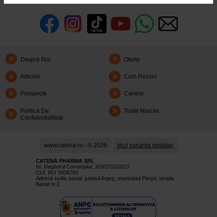
Despre Noi
Oferte
Articole
Cum Rezerv
Prospecte
Cariere
Politica De
Toate Marcile
Confidentialitate
www.catena.ro - © 2026
Vezi varianta desktop
CATENA PHARMA SRL
Nr. Registrul Comerţului: J03/2710/2023
CUI: RO 3008793
Adresă sediu social: judetul Argeş, municipiul Piteşti, strada
Banat nr.2