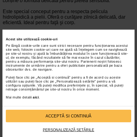
conține o formulă delicat
ă
pentru pielea sensibilă.
Este special conceput pentru a respecta pelicula
hidrolipidică a pielii. Oferă o curăţare zilnică delicată, dar
eficientă. Ideal pentru faţă şi corp.
INGREDIENTE ACTIVE
Acest site utilizează cookie-uri
Betaină: asigură fermitate și hidratare, lăsând pielea
Pe lângă cookie-urile care sunt strict necesare pentru funcționarea acestui
site web, folosim cookie-uri care ne ajută să înțelegem cum se navighează
moale și catifelată
pe site-ul nostru și ajută la îmbunătățirea modului în care funcționează site-
Sodiu PCA: se absoarbe rapid, prevenind
ul, de exemplu, făcând rezultatele să fie mai exacte în cazul căutărilor,
deshidratarea pielii
pentru a măsura performanța site-ului nostru. Partenerii noștri folosesc
instrumente de urmărire pentru a oferi publicitate personalizată pe baza
Glicirizat dipotasic: acţiune calmantă
obiceiurilor dvs. de navigare.
Puteți face clic pe „Acceptă si continuă” pentru a fi de acord cu aceste
TRATAMENTE DERMATO-COSMETICE
utilizări sau puteți face clic pe „Personalizează setările” pentru a vă
configura opțiunile. Vă puteți modifica preferințele și, în special, vă puteți
TEN ȘI CORP
retrage consimțământul pe site-ul nostru în orice moment.
Mai multe detalii
aici
.
Rilastil Sicurphase Gel dermato-cosmeticpentru duș și
baie750 ml
ACCEPTĂ SI CONTINUĂ
PERSONALIZEAZĂ SETĂRILE
infoline@catena.ro
CallCenter