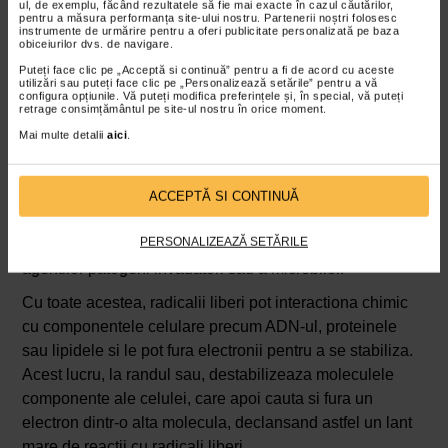
ul, de exemplu, făcând rezultatele să fie mai exacte în cazul căutărilor,
Ce sunt radicalii liberi?
pentru a măsura performanța site-ului nostru. Partenerii noștri folosesc
instrumente de urmărire pentru a oferi publicitate personalizată pe baza
Un radical liber este o molecula de oxigen care are unul
obiceiurilor dvs. de navigare.
sau mai multi electroni nepereche, ceea ce-l face foarte
Puteți face clic pe „Acceptă si continuă” pentru a fi de acord cu aceste
utilizări sau puteți face clic pe „Personalizează setările” pentru a vă
reactiv cu alte molecule.
configura opțiunile. Vă puteți modifica preferințele și, în special, vă puteți
retrage consimțământul pe site-ul nostru în orice moment.
Produsele secundare ale oxigenului sunt relativ
Mai multe detalii
aici
.
nereactive, dar unele dintre acestea pot suferi
metabolizare in cadrul sistemului biologic pentru a da
nastere acestor oxidanti extrem de reactivi. Nu toate
ACCEPTĂ SI CONTINUĂ
speciile reactive de oxigen sunt daunatoare
PERSONALIZEAZĂ SETĂRILE
organismului. Unele dintre ele sunt utile in uciderea
agentilor patogeni invadatori sau a microbilor.
Cu toate acestea, radicalii liberi pot interactiona chimic
cu componentele celulare precum ADN-ul, proteinele
sau lipidele si le pot fura electronii pentru a se stabiliza.
Acest lucru, la randul sau, destabilizeaza moleculele
componente ale celulei, care apoi cauta si fura un
electron dintr-o alta molecula, declansand astfel un lant
mare de reactii cu radicali liberi.