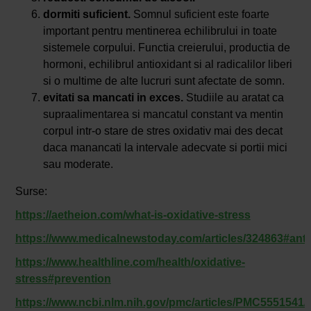
dormiti suficient.
Somnul suficient este foarte
important pentru mentinerea echilibrului in toate
sistemele corpului. Functia creierului, productia de
hormoni, echilibrul antioxidant si al radicalilor liberi
si o multime de alte lucruri sunt afectate de somn.
evitati sa mancati in exces.
Studiile au aratat ca
supraalimentarea si mancatul constant va mentin
corpul intr-o stare de stres oxidativ mai des decat
daca manancati la intervale adecvate si portii mici
sau moderate.
Surse:
https://aetheion.com/what-is-oxidative-stress
https://www.medicalnewstoday.com/articles/324863#anti
https://www.healthline.com/health/oxidative-
stress#prevention
https://www.ncbi.nlm.nih.gov/pmc/articles/PMC5551541/