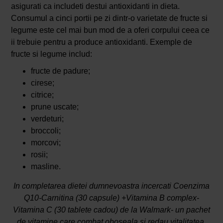
asigurati ca includeti destui antioxidanti in dieta.
Consumul a cinci portii pe zi dintr-o varietate de fructe si
legume este cel mai bun mod de a oferi corpului ceea ce
ii trebuie pentru a produce antioxidanti. Exemple de
fructe si legume includ:
fructe de padure;
cirese;
citrice;
prune uscate;
verdeturi;
broccoli;
morcovi;
rosii;
masline.
In completarea dietei dumnevoastra incercati Coenzima
Q10-Carnitina (30 capsule) +Vitamina B complex-
Vitamina C (30 tablete cadou) de la Walmark- un pachet
de vitamine care combat oboseala si redau vitalitatea.