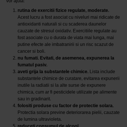
vor ajuta:
rutina de exercitii fizice regulate, moderate.
Acest lucru a fost asociat cu niveluri mai ridicate de
antioxidanti naturali si cu scaderea daunelor
cauzate de stresul oxidativ. Exercitiile regulate au
fost asociate cu o durata de viata mai lunga, mai
putine efecte ale imbatranirii si un risc scazut de
cancer si boli.
nu fumati. Evitati, de asemenea, expunerea la
fumatul pasiv.
aveti grija la substantele chimice.
Lista include
substantele chimice de curatare, evitarea expunerii
inutile la radiatii si la alte surse de expunere
chimica, cum ar fi pesticidele utilizate pe alimente
sau in gradinarit.
folositi produse cu factor de protectie solara.
Protectia solara previne deteriorarea pielii, cauzate
de lumina ultravioleta.
reduceti consumul de alcool.