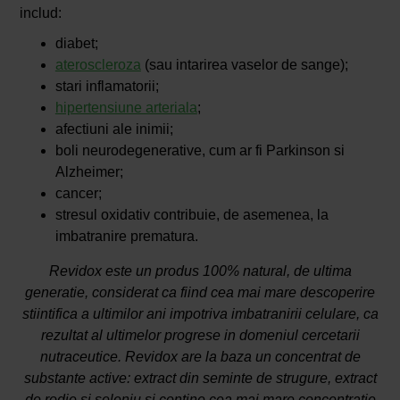
includ:
diabet;
ateroscleroza
(sau intarirea vaselor de sange);
stari inflamatorii;
hipertensiune arteriala
;
afectiuni ale inimii;
boli neurodegenerative, cum ar fi Parkinson si
Alzheimer;
cancer;
stresul oxidativ contribuie, de asemenea, la
imbatranire prematura.
Revidox este un produs 100% natural, de ultima
generatie, considerat ca fiind cea mai mare descoperire
stiintifica a ultimilor ani impotriva imbatranirii celulare, ca
rezultat al ultimelor progrese in domeniul cercetarii
nutraceutice. Revidox are la baza un concentrat de
substante active: extract din seminte de strugure, extract
de rodie si seleniu si contine cea mai mare concentratie