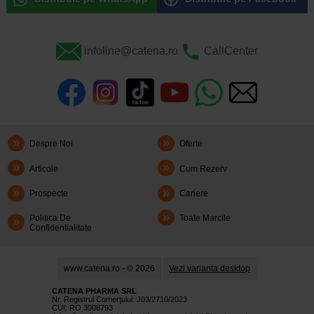
infoline@catena.ro
CallCenter
Despre Noi
Oferte
Articole
Cum Rezerv
Prospecte
Cariere
Politica De
Toate Marcile
Confidentialitate
www.catena.ro - © 2026
Vezi varianta desktop
CATENA PHARMA SRL
Nr. Registrul Comerţului: J03/2710/2023
CUI: RO 3008793