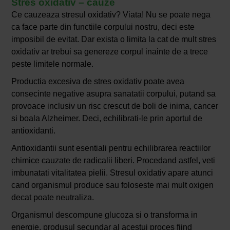
Stres oxidativ – cauze
Ce cauzeaza stresul oxidativ? Viata! Nu se poate nega
ca face parte din functiile corpului nostru, deci este
imposibil de evitat. Dar exista o limita la cat de mult stres
oxidativ ar trebui sa genereze corpul inainte de a trece
peste limitele normale.
Productia excesiva de stres oxidativ poate avea
consecinte negative asupra sanatatii corpului, putand sa
provoace inclusiv un risc crescut de boli de inima, cancer
si boala Alzheimer. Deci, echilibrati-le prin aportul de
antioxidanti.
Antioxidantii sunt esentiali pentru echilibrarea reactiilor
chimice cauzate de radicalii liberi. Procedand astfel, veti
imbunatati vitalitatea pielii. Stresul oxidativ apare atunci
cand organismul produce sau foloseste mai mult oxigen
decat poate neutraliza.
Organismul descompune glucoza si o transforma in
energie, produsul secundar al acestui proces fiind