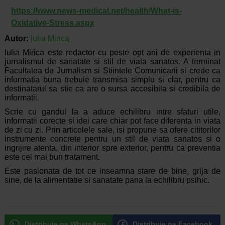
https://www.news-medical.net/health/What-is-
Oxidative-Stress.aspx
Autor:
Iulia Mirica
Iulia Mirica este redactor cu peste opt ani de experienta in
jurnalismul de sanatate si stil de viata sanatos. A terminat
Facultatea de Jurnalism si Stiintele Comunicarii si crede ca
informatia buna trebuie transmisa simplu si clar, pentru ca
destinatarul sa stie ca are o sursa accesibila si credibila de
informatii.
Scrie cu gandul la a aduce echilibru intre sfaturi utile,
informatii corecte si idei care chiar pot face diferenta in viata
de zi cu zi. Prin articolele sale, isi propune sa ofere cititorilor
instrumente concrete pentru un stil de viata sanatos si o
ingrijire atenta, din interior spre exterior, pentru ca preventia
este cel mai bun tratament.
Este pasionata de tot ce inseamna stare de bine, grija de
sine, de la alimentatie si sanatate pana la echilibru psihic.
Distribuie pe WhatsApp
Distribuie pe Facebook