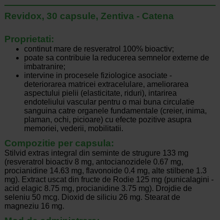
Revidox, 30 capsule, Zentiva - Catena
Proprietati:
continut mare de resveratrol 100% bioactiv;
poate sa contribuie la reducerea semnelor externe de
imbatranire;
intervine in procesele fiziologice asociate -
deteriorarea matricei extracelulare, ameliorarea
aspectului pielii (elasticitate, riduri), intarirea
endoteliului vascular pentru o mai buna circulatie
sanguina catre organele fundamentale (creier, inima,
plaman, ochi, picioare) cu efecte pozitive asupra
memoriei, vederii, mobilitatii.
Compozitie per capsula:
Stilvid extras integral din seminte de strugure 133 mg
(resveratrol bioactiv 8 mg, antocianozidele 0.67 mg,
procianidine 14.63 mg, flavonoide 0.4 mg, alte stilbene 1.3
mg). Extract uscat din fructe de Rodie 125 mg (punicalagini -
acid elagic 8.75 mg, procianidine 3.75 mg). Drojdie de
seleniu 50 mcg. Dioxid de siliciu 26 mg. Stearat de
magneziu 16 mg.