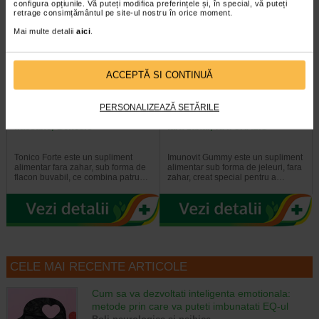
configura opțiunile. Vă puteți modifica preferințele și, în special, vă puteți
Plătești 2, primești 3
retrage consimțământul pe site-ul nostru în orice moment.
Mai multe detalii
aici
.
ACCEPTĂ SI CONTINUĂ
PERSONALIZEAZĂ SETĂRILE
Tonico Forte, 10 ml, 10
Imunovit gummy, 30 jeleuri
flacoane, Benesio
fara zahar, NATURALIS
Tonico Forte este un supliment
Imunovit Gummy este un supliment
alimentar fara zahar, sub forma de
alimentar sub forma de jeleuri, fara
flacon buvabil, ce combina patru…
zahar, creat special pentru a…
CELE MAI RECENTE ARTICOLE
Cum sa va dezvoltati inteligenta emotionala:
metode prin care va puteti imbunatati EQ-ul