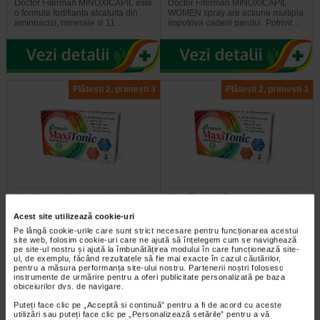
Doctor Fiterman MINOXICAPIL este
Doctor Fiterman MINOXICAPIL
o formula fortifianta alcatuita din
WOMEN spray are actiune multipla
aminoacizi, minerale si 11…
impotriva caderii parului. Potrivit…
Plătești 2, primești 3
Plătești 2, primești 3
MaxiTonic, 30 capsule moi,
MaxiTonic, 15 capsule moi,
BENESIO
BENESIO
Acest site utilizează cookie-uri
Pe lângă cookie-urile care sunt strict necesare pentru funcționarea acestui
Benesio MaxiTonic este un
Benesio MaxiTonic este un
site web, folosim cookie-uri care ne ajută să înțelegem cum se navighează
pe site-ul nostru și ajută la îmbunătățirea modului în care funcționează site-
supliment alimentar ce contine o
supliment alimentar ce contine o
ul, de exemplu, făcând rezultatele să fie mai exacte în cazul căutărilor,
combinatie de 24 de elemente…
combinatie complexa si…
pentru a măsura performanța site-ului nostru. Partenerii noștri folosesc
instrumente de urmărire pentru a oferi publicitate personalizată pe baza
obiceiurilor dvs. de navigare.
Puteți face clic pe „Acceptă si continuă” pentru a fi de acord cu aceste
utilizări sau puteți face clic pe „Personalizează setările” pentru a vă