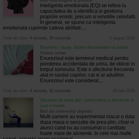
Boli neurologice si psihice
Inteligenta emotionala (EQ) se refera la
capacitatea de a identifica si gestiona
propriile emotii, precum si emotiile celorlalti.
In general, se spune ca inteligenta
emotionala cuprinde cateva abilitati:…
Timp de citire:
4 minute, 39 secunde
6 august 2026
Enurezis: cauze, factori declansatori si solutii
Sistem urinar
Enurezisul este termenul medical pentru
pierderea accidentala de urina, de obicei in
timpul somnului. Este o afectiune frecventa
atat in randul copiilor, cat si al adultilor.
Enurezisul este considerat…
Timp de citire:
4 minute, 32 secunde
28 iulie 2026
Senzatia de prea plin: cand indica o afectiune si
cum o tratati
Boli ale sistemului digestiv
Multi oameni au experimentat macar o data
dupa masa o senzatie de prea plin, chiar si
atunci cand nu au consumat o cantitate
foarte mare de alimente. In cele mai multe
cazuri, aceasta apare ocazional…