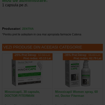
Mod de administrare:
1 capsula pe zi.
Producator:
ZENTIVA
*Pentru pret te asteptam in cea mai apropiata farmacie Catena
VEZI PRODUSE DIN ACEEASI CATEGORIE
-25% Preț întreg:
57.50 Lei
-35% Preț întreg:
96.60 Lei
Preț redus: 43.13 Lei
Preț redus: 62.79 Lei
Minoxicapil, 30 capsule,
Minoxicapil Women spray, 60
DOCTOR FITERMAN
ml, Doctor Fiterman