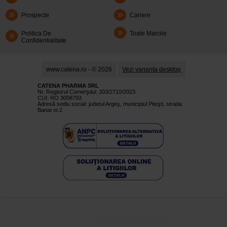
Prospecte
Cariere
Politica De
Toate Marcile
Confidentialitate
www.catena.ro - © 2026
Vezi varianta desktop
CATENA PHARMA SRL
Nr. Registrul Comerţului: J03/2710/2023
CUI: RO 3008793
Adresă sediu social: judetul Argeş, municipiul Piteşti, strada
Banat nr.2