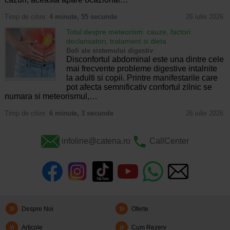
Timp de citire:
4 minute, 55 secunde
26 iulie 2026
Totul despre meteorism: cauze, factori
declansatori, tratament si dieta
Boli ale sistemului digestiv
Disconfortul abdominal este una dintre cele
mai frecvente probleme digestive intalnite
la adulti si copii. Printre manifestarile care
pot afecta semnificativ confortul zilnic se
numara si meteorismul,…
Timp de citire:
6 minute, 3 secunde
26 iulie 2026
infoline@catena.ro
CallCenter
Despre Noi
Oferte
Articole
Cum Rezerv