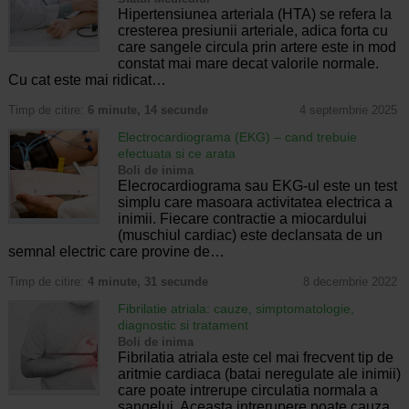
Hipertensiunea arteriala (HTA) se refera la
cresterea presiunii arteriale, adica forta cu
care sangele circula prin artere este in mod
constat mai mare decat valorile normale.
Cu cat este mai ridicat…
Timp de citire:
6 minute, 14 secunde
4 septembrie 2025
Electrocardiograma (EKG) – cand trebuie
efectuata si ce arata
Boli de inima
Elecrocardiograma sau EKG-ul este un test
simplu care masoara activitatea electrica a
inimii. Fiecare contractie a miocardului
(muschiul cardiac) este declansata de un
semnal electric care provine de…
Timp de citire:
4 minute, 31 secunde
8 decembrie 2022
Fibrilatie atriala: cauze, simptomatologie,
diagnostic si tratament
Boli de inima
Fibrilatia atriala este cel mai frecvent tip de
aritmie cardiaca (batai neregulate ale inimii)
care poate intrerupe circulatia normala a
sangelui. Aceasta intrerupere poate cauza