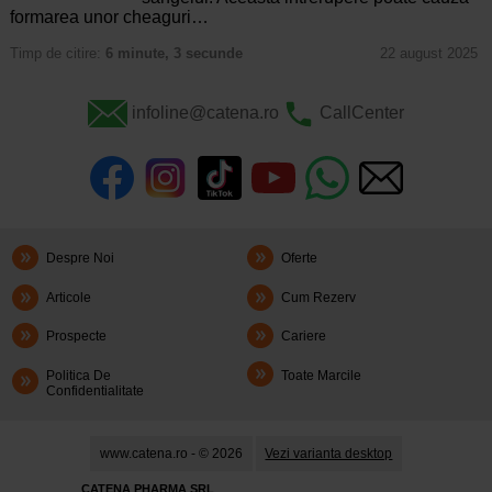
formarea unor cheaguri…
Timp de citire:
6 minute, 3 secunde
22 august 2025
infoline@catena.ro
CallCenter
Despre Noi
Oferte
Articole
Cum Rezerv
Prospecte
Cariere
Politica De
Toate Marcile
Confidentialitate
www.catena.ro - © 2026
Vezi varianta desktop
CATENA PHARMA SRL