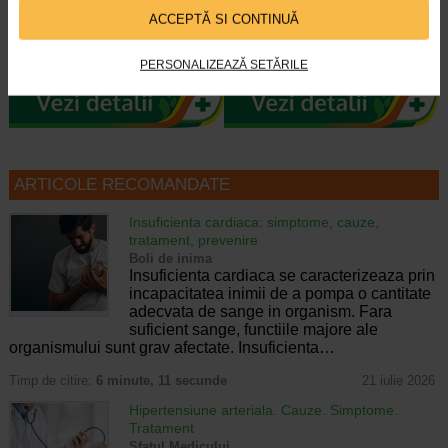
ACCEPTĂ SI CONTINUĂ
ViroProtect Imun+ este un
Tonico Forte este un supliment
supliment alimentar inovator, care
alimentar fara zahar, sub forma de
combina bacterii lizate…
flacon buvabil, ce combina patru…
PERSONALIZEAZĂ SETĂRILE
ARTICOLE RECOMANDATE
Insuficienta cardiaca: simptome, cauze,
tratament, prevenire
Boli de inima
Insuficienta cardiaca se caracterizeaza prin
incapacitatea inimii de a pompa o cantitate
adecvata de sange in organism. Fara
suficient sange, functiile majore ale
organismului sunt grav afectate. Insuficienta…
Timp de citire:
6 minute, 11 secunde
21 iulie 2026
Hipertensiune arteriala. Cauze. Simptome.
Tratament
Sfatul Medicului