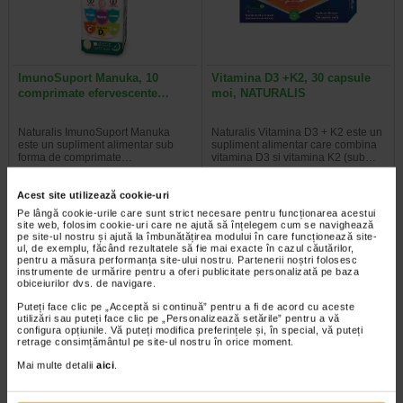
ImunoSuport Manuka, 10
Vitamina D3 +K2, 30 capsule
comprimate efervescente…
moi, NATURALIS
Naturalis ImunoSuport Manuka
Naturalis Vitamina D3 + K2 este un
este un supliment alimentar sub
supliment alimentar care combina
forma de comprimate…
vitamina D3 si vitamina K2 (sub…
Acest site utilizează cookie-uri
Pe lângă cookie-urile care sunt strict necesare pentru funcționarea acestui
site web, folosim cookie-uri care ne ajută să înțelegem cum se navighează
pe site-ul nostru și ajută la îmbunătățirea modului în care funcționează site-
ul, de exemplu, făcând rezultatele să fie mai exacte în cazul căutărilor,
pentru a măsura performanța site-ului nostru. Partenerii noștri folosesc
instrumente de urmărire pentru a oferi publicitate personalizată pe baza
obiceiurilor dvs. de navigare.
Puteți face clic pe „Acceptă si continuă” pentru a fi de acord cu aceste
utilizări sau puteți face clic pe „Personalizează setările” pentru a vă
configura opțiunile. Vă puteți modifica preferințele și, în special, vă puteți
retrage consimțământul pe site-ul nostru în orice moment.
Mai multe detalii
aici
.
ViroProtect Imun, 10 capsule,
Tonico Forte, 10 ml, 10
NATURALIS
flacoane, Benesio