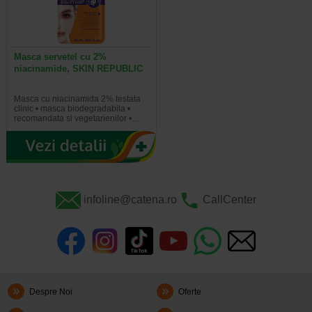
Masca servetel cu 2%
niacinamide, SKIN REPUBLIC
Masca cu niacinamida 2% testata
clinic • masca biodegradabila •
recomandata si vegetarienilor •…
infoline@catena.ro
CallCenter
Despre Noi
Oferte