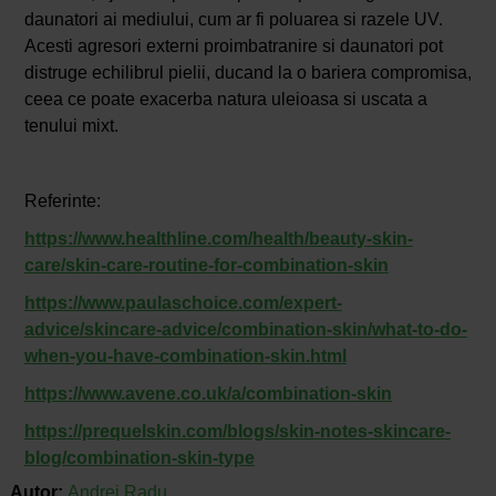
daunatori ai mediului, cum ar fi poluarea si razele UV.
Acesti agresori externi proimbatranire si daunatori pot
distruge echilibrul pielii, ducand la o bariera compromisa,
ceea ce poate exacerba natura uleioasa si uscata a
tenului mixt.
Referinte:
https://www.healthline.com/health/beauty-skin-
care/skin-care-routine-for-combination-skin
https://www.paulaschoice.com/expert-
advice/skincare-advice/combination-skin/what-to-do-
when-you-have-combination-skin.html
https://www.avene.co.uk/a/combination-skin
https://prequelskin.com/blogs/skin-notes-skincare-
blog/combination-skin-type
Autor:
Andrei Radu