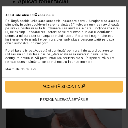
Aplicati toner facial
Aplicati un toner hidratant, calmant, non-iritant, bogat in
Acest site utilizează cookie-uri
ingrediente si antioxidanti care ajuta la refacerea pielii.
Pe lângă cookie-urile care sunt strict necesare pentru funcționarea acestui
site web, folosim cookie-uri care ne ajută să înțelegem cum se navighează
Un toner pentru ten mixt poate contribui cu adevarat la
pe site-ul nostru și ajută la îmbunătățirea modului în care funcționează site-
ul, de exemplu, făcând rezultatele să fie mai exacte în cazul căutărilor,
hranirea pielii uscate si totodata la minimizarea secretiei
pentru a măsura performanța site-ului nostru. Partenerii noștri folosesc
sebumului. Nu sariti peste acest pas, este incredibil de
instrumente de urmărire pentru a oferi publicitate personalizată pe baza
obiceiurilor dvs. de navigare.
benefic pentru acest tip de piele.
Puteți face clic pe „Acceptă si continuă” pentru a fi de acord cu aceste
utilizări sau puteți face clic pe „Personalizează setările” pentru a vă
configura opțiunile. Vă puteți modifica preferințele și, în special, vă puteți
retrage consimțământul pe site-ul nostru în orice moment.
Mai multe detalii
aici
.
ACCEPTĂ SI CONTINUĂ
PERSONALIZEAZĂ SETĂRILE