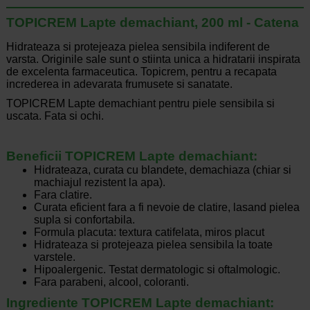
TOPICREM Lapte demachiant, 200 ml - Catena
Hidrateaza si protejeaza pielea sensibila indiferent de
varsta. Originile sale sunt o stiinta unica a hidratarii inspirata
de excelenta farmaceutica. Topicrem, pentru a recapata
increderea in adevarata frumusete si sanatate.
TOPICREM Lapte demachiant pentru piele sensibila si
uscata. Fata si ochi.
Beneficii TOPICREM Lapte demachiant:
Hidrateaza, curata cu blandete, demachiaza (chiar si
machiajul rezistent la apa).
Fara clatire.
Curata eficient fara a fi nevoie de clatire, lasand pielea
supla si confortabila.
Formula placuta: textura catifelata, miros placut
Hidrateaza si protejeaza pielea sensibila la toate
varstele.
Hipoalergenic. Testat dermatologic si oftalmologic.
Fara parabeni, alcool, coloranti.
Ingrediente
TOPICREM Lapte demachiant: