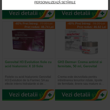
tenului gras. Formula sa…
pentru demachierea tenului cat si…
PERSONALIZEAZĂ SETĂRILE
-40% Preț întreg:
77.90 Lei
-40% Preț întreg:
78.20 Lei
Preț redus: 46.74 Lei
Preț redus: 46.92 Lei
Gerovital H3 Evolution fiole cu
GH3 Derma+ Crema antirid si
acid hialuronic X 10 fiole
fermitate, 50 ml, Gerovital
Fiolele cu acid hialuronic Gerovital
Crema este dezvoltata pentru
H3 Evolution de la Farmec SA au
intretinerea tenurilor ridate, lipsite
efecte intens hidratante si de…
de fermitate, tinere sau mature si…