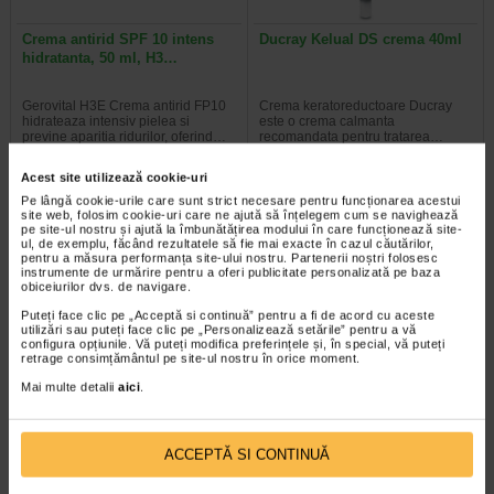
Crema antirid SPF 10 intens
Ducray Kelual DS crema 40ml
hidratanta, 50 ml, H3…
Gerovital H3E Crema antirid FP10
Crema keratoreductoare Ducray
hidrateaza intensiv pielea si
este o crema calmanta
previne aparitia ridurilor, oferind…
recomandata pentru tratarea…
Acest site utilizează cookie-uri
Pe lângă cookie-urile care sunt strict necesare pentru funcționarea acestui
site web, folosim cookie-uri care ne ajută să înțelegem cum se navighează
pe site-ul nostru și ajută la îmbunătățirea modului în care funcționează site-
-30% Preț întreg:
129,30 Lei
-20% Preț întreg:
108.30 Lei
ul, de exemplu, făcând rezultatele să fie mai exacte în cazul căutărilor,
Preț redus: 90.51 Lei
Preț redus: 86.64 Lei
pentru a măsura performanța site-ului nostru. Partenerii noștri folosesc
instrumente de urmărire pentru a oferi publicitate personalizată pe baza
obiceiurilor dvs. de navigare.
Puteți face clic pe „Acceptă si continuă” pentru a fi de acord cu aceste
utilizări sau puteți face clic pe „Personalizează setările” pentru a vă
configura opțiunile. Vă puteți modifica preferințele și, în special, vă puteți
retrage consimțământul pe site-ul nostru în orice moment.
Mai multe detalii
aici
.
Sebium Gel Spumant pentru
Bioderma Sensibio H2O
curatarea tenului gras X 500 ml
Solutie Micelara X 500 ml
ACCEPTĂ SI CONTINUĂ
Bioderma Sebium Gel Spumant
Solutia Micelara Sensibio H2O de
este solutia ideala pentru curatarea
la Bioderma este recomandata atat