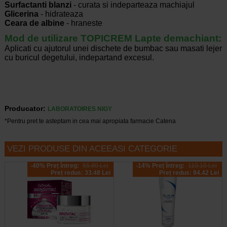
Surfactanti blanzi
- curata si indeparteaza machiajul
Glicerina
- hidrateaza
Ceara de albine
- hraneste
Mod de utilizare
TOPICREM Lapte demachiant:
Aplicati cu ajutorul unei dischete de bumbac sau masati lejer
cu buricul degetului, indepartand excesul.
Producator:
LABORATOIRES NIGY
*Pentru pret te asteptam in cea mai apropiata farmacie Catena
VEZI PRODUSE DIN ACEEASI CATEGORIE
-40% Preț întreg:
55.80 Lei
-14% Preț întreg:
110.10 Lei
Preț redus: 33.48 Lei
Preț redus: 94.42 Lei