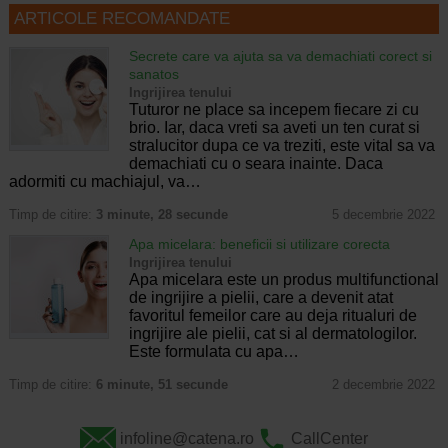
ARTICOLE RECOMANDATE
Secrete care va ajuta sa va demachiati corect si
sanatos
Ingrijirea tenului
Tuturor ne place sa incepem fiecare zi cu
brio. Iar, daca vreti sa aveti un ten curat si
stralucitor dupa ce va treziti, este vital sa va
demachiati cu o seara inainte. Daca
adormiti cu machiajul, va…
Timp de citire:
3 minute, 28 secunde
5 decembrie 2022
Apa micelara: beneficii si utilizare corecta
Ingrijirea tenului
Apa micelara este un produs multifunctional
de ingrijire a pielii, care a devenit atat
favoritul femeilor care au deja ritualuri de
ingrijire ale pielii, cat si al dermatologilor.
Este formulata cu apa…
Timp de citire:
6 minute, 51 secunde
2 decembrie 2022
infoline@catena.ro
CallCenter