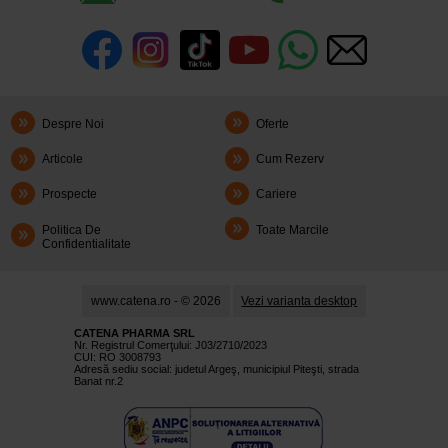
Despre Noi
Oferte
Articole
Cum Rezerv
Prospecte
Cariere
Politica De
Toate Marcile
Confidentialitate
www.catena.ro - © 2026
Vezi varianta desktop
CATENA PHARMA SRL
Nr. Registrul Comerţului: J03/2710/2023
CUI: RO 3008793
Adresă sediu social: judetul Argeş, municipiul Piteşti, strada
Banat nr.2