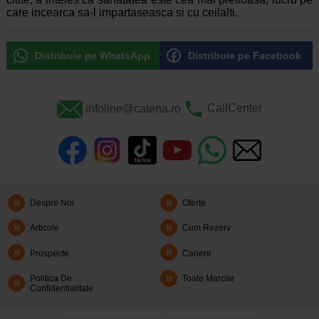
care incearca sa-l impartaseasca si cu ceilalti.
Distribuie pe WhatsApp
Distribuie pe Facebook
infoline@catena.ro
CallCenter
Despre Noi
Oferte
Articole
Cum Rezerv
Prospecte
Cariere
Politica De
Toate Marcile
Confidentialitate