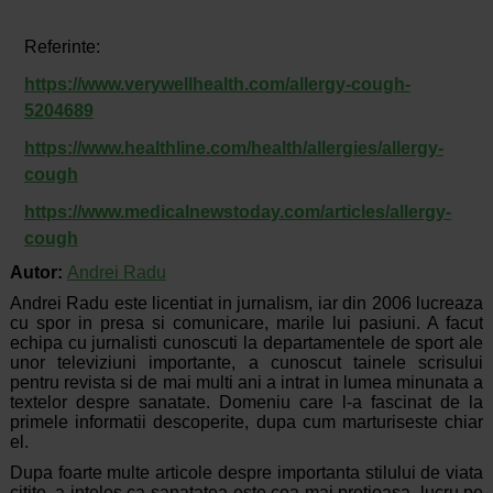
Referinte:
https://www.verywellhealth.com/allergy-cough-
5204689
https://www.healthline.com/health/allergies/allergy-
cough
https://www.medicalnewstoday.com/articles/allergy-
cough
Autor:
Andrei Radu
Andrei Radu este licentiat in jurnalism, iar din 2006 lucreaza
cu spor in presa si comunicare, marile lui pasiuni. A facut
echipa cu jurnalisti cunoscuti la departamentele de sport ale
unor televiziuni importante, a cunoscut tainele scrisului
pentru revista si de mai multi ani a intrat in lumea minunata a
textelor despre sanatate. Domeniu care l-a fascinat de la
primele informatii descoperite, dupa cum marturiseste chiar
el.
Dupa foarte multe articole despre importanta stilului de viata
citite, a inteles ca sanatatea este cea mai pretioasa, lucru pe