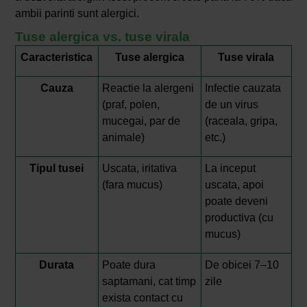
ambii parinti sunt alergici.
Tuse alergica vs. tuse virala
Caracteristica
Tuse alergica
Tuse virala
Cauza
Reactie la alergeni
Infectie cauzata
(praf, polen,
de un virus
mucegai, par de
(raceala, gripa,
animale)
etc.)
Tipul tusei
Uscata, iritativa
La inceput
(fara mucus)
uscata, apoi
poate deveni
productiva (cu
mucus)
Durata
Poate dura
De obicei 7–10
saptamani, cat timp
zile
exista contact cu