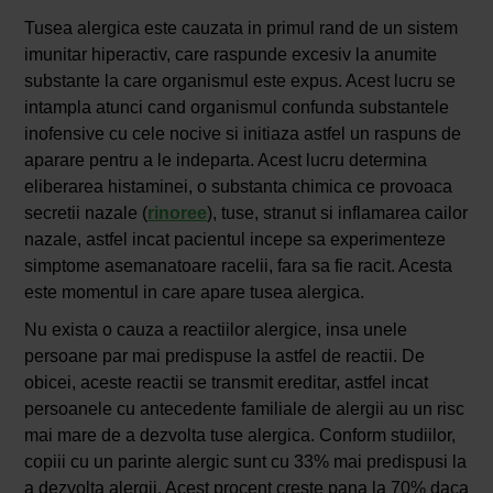
Tusea alergica este cauzata in primul rand de un sistem
imunitar hiperactiv, care raspunde excesiv la anumite
substante la care organismul este expus. Acest lucru se
intampla atunci cand organismul confunda substantele
inofensive cu cele nocive si initiaza astfel un raspuns de
aparare pentru a le indeparta. Acest lucru determina
eliberarea histaminei, o substanta chimica ce provoaca
secretii nazale (
rinoree
), tuse, stranut si inflamarea cailor
nazale, astfel incat pacientul incepe sa experimenteze
simptome asemanatoare racelii, fara sa fie racit. Acesta
este momentul in care apare tusea alergica.
Nu exista o cauza a reactiilor alergice, insa unele
persoane par mai predispuse la astfel de reactii. De
obicei, aceste reactii se transmit ereditar, astfel incat
persoanele cu antecedente familiale de alergii au un risc
mai mare de a dezvolta tuse alergica. Conform studiilor,
copiii cu un parinte alergic sunt cu 33% mai predispusi la
a dezvolta alergii. Acest procent creste pana la 70% daca