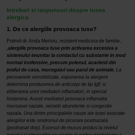
Intrebari si raspunsuri despre tusea
alergica
1. De ce alergiile provoaca tuse?
Potrivit dr. Anda Merloiu, rezident medicina de familie,
„
alergiile provoaca tuse prin activarea excesiva a
sistemului imunitar la contactul cu substante in mod
normal inofensive, precum polenul, acarienii din
praful de casa, mucegaiul sau parul de animale.
La
persoanele sensibilizate, expunerea la alergeni
determina producerea de anticorpi de tip IgE si
eliberarea unor mediatori inflamatori, in special
histamina. Acesti mediatori provoaca inflamatia
mucoasei nazale, secretii abundente si congestie
nazala. Una dintre principalele cauze ale tusei asociate
alergiilor este sindromul de picurare postnazala
(postnasal drip). Excesul de mucus produs la nivelul
nasului si sinusurilor se scurge in partea posterioara a