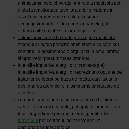
antihistaminicele eliberate fara reteta medicala pot
ajuta la ameliorarea tusei si a altor simptome in
cazul multor persoane cu alergii usoare;
decongestionantele
: decongestionantele pot
elibera caile nazale si usura respiratia;
antihistaminice pe baza de prescriptie medicala
:
medicul ar putea prescrie antihistaminice care pot
contribui la gestionarea alergiilor si la ameliorarea
simptomelor precum tusea cronica;
injectiile impotriva alergiilor (imunoterapie)
:
injectiile impotriva alergiilor reprezinta o optiune de
tratament eliberat pe baza de reteta, care ajuta la
gestionarea alergiilor si a simptomelor cauzate de
acestea;
ceaiurile
: unele persoane considera ca bauturile
calde, in special ceaiurile, pot ajuta la ameliorarea
tusei. Ingrediente precum mierea, ghimbirul si
turmericul
pot contribui, de asemenea, la
gestionarea tusei alergice.