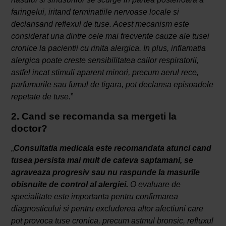
faringelui, iritand terminatiile nervoase locale si
declansand reflexul de tuse. Acest mecanism este
considerat una dintre cele mai frecvente cauze ale tusei
cronice la pacientii cu rinita alergica. In plus, inflamatia
alergica poate creste sensibilitatea cailor respiratorii,
astfel incat stimuli aparent minori, precum aerul rece,
parfumurile sau fumul de tigara, pot declansa episoadele
repetate de tuse.
”
2. Cand se recomanda sa mergeti la
doctor?
„
Consultatia medicala este recomandata atunci cand
tusea persista mai mult de cateva saptamani, se
agraveaza progresiv sau nu raspunde la masurile
obisnuite de control al alergiei.
O evaluare de
specialitate este importanta pentru confirmarea
diagnosticului si pentru excluderea altor afectiuni care
pot provoca tuse cronica, precum astmul bronsic, refluxul