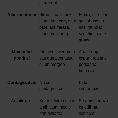
alergenul
Alte simptome
Stranut, nas care
Febra, durere in
curge limpede, ochi
gat, oboseala,
care lacrimeaza,
nas infundat,
mancarime in gat
secretii nazale
groase
Momentul
Frecvent sezoniera
Apare dupa
aparitiei
sau dupa contactul
expunerea la o
cu un alergen
persoana
bolnava
Contagiozitate
Nu este
Este
contagioasa
contagioasa
Ameliorare
Se amelioreaza cu
Se amelioreaza
antihistaminice si
cu odihna,
prin evitarea
lichide si