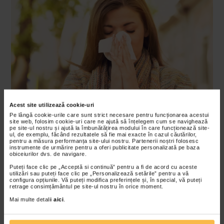
Acest site utilizează cookie-uri
Pe lângă cookie-urile care sunt strict necesare pentru funcționarea acestui
Tusea alergica apare cand mucusul produs ca urmare a
site web, folosim cookie-uri care ne ajută să înțelegem cum se navighează
pe site-ul nostru și ajută la îmbunătățirea modului în care funcționează site-
acestei reactii se scurge din nas prin spatele gatului
ul, de exemplu, făcând rezultatele să fie mai exacte în cazul căutărilor,
pentru a măsura performanța site-ului nostru. Partenerii noștri folosesc
(sindromul picaturii postnazale). Acest lucru poate
instrumente de urmărire pentru a oferi publicitate personalizată pe baza
obiceiurilor dvs. de navigare.
provoca mancarimi la nivelul gatului, ceea ce
Puteți face clic pe „Acceptă si continuă” pentru a fi de acord cu aceste
declanseaza tusea.
utilizări sau puteți face clic pe „Personalizează setările” pentru a vă
configura opțiunile. Vă puteți modifica preferințele și, în special, vă puteți
retrage consimțământul pe site-ul nostru în orice moment.
Tusea poate fi cauzata si de
medicamentele antialergice
Mai multe detalii
aici
.
Unele medicamente utilizate pentru tratarea alergiilor pot