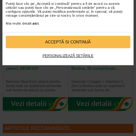
Puteți face clic pe „Acceptă si continuă” pentru a fi de acord cu aceste
utilizări sau puteți face clic pe „Personalizează setările” pentru a vă
configura opțiunile. Vă puteți modifica preferințele și, în special, vă puteți
retrage consimțământul pe site-ul nostru în orice moment.
Plătești 2, primești 3
Plătești 2, primești 3
Mai multe detalii
aici
.
ACCEPTĂ SI CONTINUĂ
PERSONALIZEAZĂ SETĂRILE
Maxitonic pentru femei, 60
COLAGEN + Vit C, Zinc si
jeleuri, BENESIO
Biotina, 20 comprimate…
Benesio MaxiTonic jeleuri pentru
Naturalis Colagen + Vitamina C,
femei este un supliment alimentar
Zinc si Biotina este un supliment
sub forma de jeleuri cu aroma…
alimentar sub forma de…
ARTICOLE RECOMANDATE