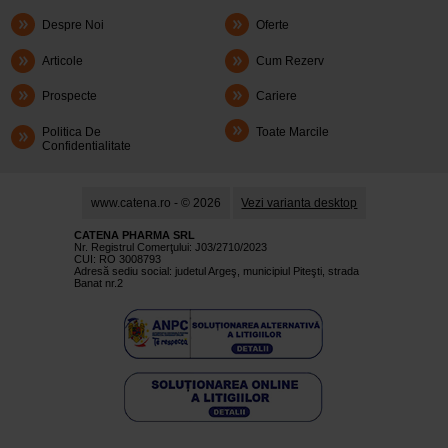
Despre Noi
Oferte
Articole
Cum Rezerv
Prospecte
Cariere
Politica De
Toate Marcile
Confidentialitate
www.catena.ro - © 2026
Vezi varianta desktop
CATENA PHARMA SRL
Nr. Registrul Comerţului: J03/2710/2023
CUI: RO 3008793
Adresă sediu social: judetul Argeş, municipiul Piteşti, strada
Banat nr.2