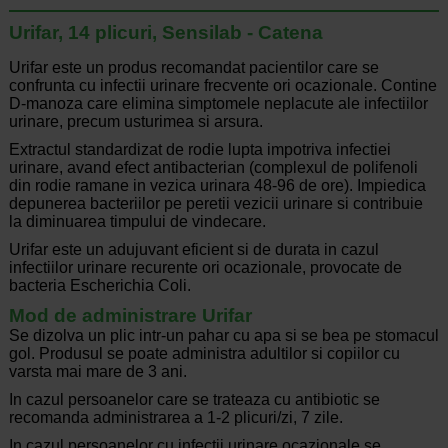
Urifar, 14 plicuri, Sensilab - Catena
Urifar este un produs recomandat pacientilor care se
confrunta cu infectii urinare frecvente ori ocazionale. Contine
D-manoza care elimina simptomele neplacute ale infectiilor
urinare, precum usturimea si arsura.
Extractul standardizat de rodie lupta impotriva infectiei
urinare, avand efect antibacterian (complexul de polifenoli
din rodie ramane in vezica urinara 48-96 de ore). Impiedica
depunerea bacteriilor pe peretii vezicii urinare si contribuie
la diminuarea timpului de vindecare.
Urifar este un adujuvant eficient si de durata in cazul
infectiilor urinare recurente ori ocazionale, provocate de
bacteria Escherichia Coli.
Mod de administrare Urifar
Se dizolva un plic intr-un pahar cu apa si se bea pe stomacul
gol. Produsul se poate administra adultilor si copiilor cu
varsta mai mare de 3 ani.
In cazul persoanelor care se trateaza cu antibiotic se
recomanda administrarea a 1-2 plicuri/zi, 7 zile.
In cazul persoanelor cu infectii urinare ocazionale se