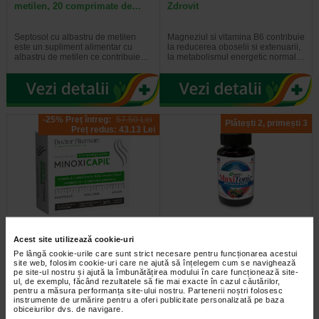
metilen, 20 comprimate de…
Zdrovit
Septosol cu albastru de metilen
Magneziul si vitamina B6 contribuie
este un supliment alimentar cu
la reducerea oboselii si extenuarii,
albastru de metilen ce contribuie…
la metabolismul energetic normal…
-25% Preț întreg:
57.50 Lei
Plătești 2, primești 3
Preț redus: 43.13 Lei
Minoxicapil, 30 capsule,
Maxitonic pentru barbati, 60
Acest site utilizează cookie-uri
DOCTOR FITERMAN
jeleuri, BENESIO
Pe lângă cookie-urile care sunt strict necesare pentru funcționarea acestui
site web, folosim cookie-uri care ne ajută să înțelegem cum se navighează
pe site-ul nostru și ajută la îmbunătățirea modului în care funcționează site-
Doctor Fiterman MINOXICAPIL este
Benesio MaxiTonic jeleuri pentru
ul, de exemplu, făcând rezultatele să fie mai exacte în cazul căutărilor,
o formula fortifianta alcatuita din
barbati este un supliment alimentar
pentru a măsura performanța site-ului nostru. Partenerii noștri folosesc
aminoacizi, minerale si 11…
sub forma de jeleuri cu aroma…
instrumente de urmărire pentru a oferi publicitate personalizată pe baza
obiceiurilor dvs. de navigare.