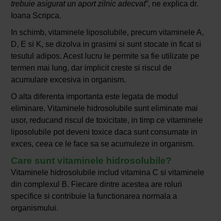
trebuie asigurat un aport zilnic adecvat
”, ne explica dr.
Ioana Scripca.
In schimb, vitaminele liposolubile, precum vitaminele A,
D, E si K, se dizolva in grasimi si sunt stocate in ficat si
tesutul adipos. Acest lucru le permite sa fie utilizate pe
termen mai lung, dar implicit creste si riscul de
acumulare excesiva in organism.
O alta diferenta importanta este legata de modul
eliminare. Vitaminele hidrosolubile sunt eliminate mai
usor, reducand riscul de toxicitate, in timp ce vitaminele
liposolubile pot deveni toxice daca sunt consumate in
exces, ceea ce le face sa se acumuleze in organism.
Care sunt vitaminele hidrosolubile?
Vitaminele hidrosolubile includ vitamina C si vitaminele
din complexul B. Fiecare dintre acestea are roluri
specifice si contribuie la functionarea normala a
organismului.