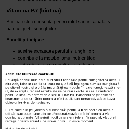
Vitamina B7 (biotina)
Biotina este cunoscuta pentru rolul sau in sanatatea
parului, pielii si unghiilor.
Functii principale:
sustine sanatatea parului si unghiilor;
contribuie la metabolismul nutrientilor;
ajuta pielea sa se mentina sanatoasa.
Acest site utilizează cookie-uri
Pe lângă cookie-urile care sunt strict necesare pentru funcționarea acestui
site web, folosim cookie-uri care ne ajută să înțelegem cum se navighează
pe site-ul nostru și ajută la îmbunătățirea modului în care funcționează site-
ul, de exemplu, făcând rezultatele să fie mai exacte în cazul căutărilor,
pentru a măsura performanța site-ului nostru. Partenerii noștri folosesc
instrumente de urmărire pentru a oferi publicitate personalizată pe baza
obiceiurilor dvs. de navigare.
Puteți face clic pe „Acceptă si continuă” pentru a fi de acord cu aceste
utilizări sau puteți face clic pe „Personalizează setările” pentru a vă
configura opțiunile. Vă puteți modifica preferințele și, în special, vă puteți
retrage consimțământul pe site-ul nostru în orice moment.
Mai multe detalii
aici
.