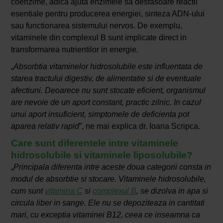
coenzime, adica ajuta enzimele sa desfasoare reactii
esentiale pentru producerea energiei, sinteza ADN-ului
sau functionarea sistemului nervos. De exemplu,
vitaminele din complexul B sunt implicate direct in
transformarea nutrientilor in energie.
„
Absorbtia vitaminelor hidrosolubile este influentata de
starea tractului digestiv, de alimentatie si de eventuale
afectiuni. Deoarece nu sunt stocate eficient, organismul
are nevoie de un aport constant, practic zilnic. In cazul
unui aport insuficient, simptomele de deficienta pot
aparea relativ rapid
”, ne mai explica dr. Ioana Scripca.
Care sunt diferentele intre vitaminele
hidrosolubile si vitaminele liposolubile?
„
Principala diferenta intre aceste doua categorii consta in
modul de absorbtie si stocare. Vitaminele hidrosolubile,
cum sunt
vitamina C
si
complexul B
, se dizolva in apa si
circula liber in sange. Ele nu se depoziteaza in cantitati
mari, cu exceptia vitaminei B12, ceea ce inseamna ca