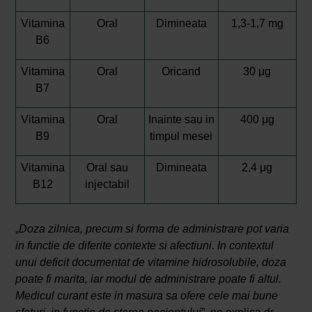
Vitamina
Oral
Dimineata
1,3-1,7 mg
B6
Vitamina
Oral
Oricand
30 μg
B7
Vitamina
Oral
Inainte sau in
400 μg
B9
timpul mesei
Vitamina
Oral sau
Dimineata
2,4 μg
B12
injectabil
„
Doza zilnica, precum si forma de administrare pot varia
in functie de diferite contexte si afectiuni. In contextul
unui deficit documentat de vitamine hidrosolubile, doza
poate fi marita, iar modul de administrare poate fi altul.
Medicul curant este in masura sa ofere cele mai bune