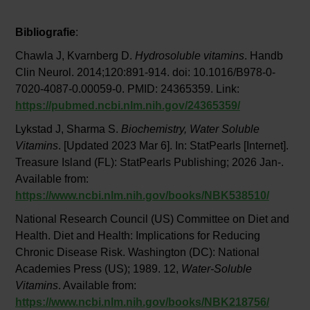
Bibliografie
:
Chawla J, Kvarnberg D.
Hydrosoluble vitamins
. Handb
Clin Neurol. 2014;120:891-914. doi: 10.1016/B978-0-
7020-4087-0.00059-0. PMID: 24365359. Link:
https://pubmed.ncbi.nlm.nih.gov/24365359/
Lykstad J, Sharma S.
Biochemistry, Water Soluble
Vitamins
. [Updated 2023 Mar 6]. In: StatPearls [Internet].
Treasure Island (FL): StatPearls Publishing; 2026 Jan-.
Available from:
https://www.ncbi.nlm.nih.gov/books/NBK538510/
National Research Council (US) Committee on Diet and
Health. Diet and Health: Implications for Reducing
Chronic Disease Risk. Washington (DC): National
Academies Press (US); 1989. 12,
Water-Soluble
Vitamins
. Available from:
https://www.ncbi.nlm.nih.gov/books/NBK218756/