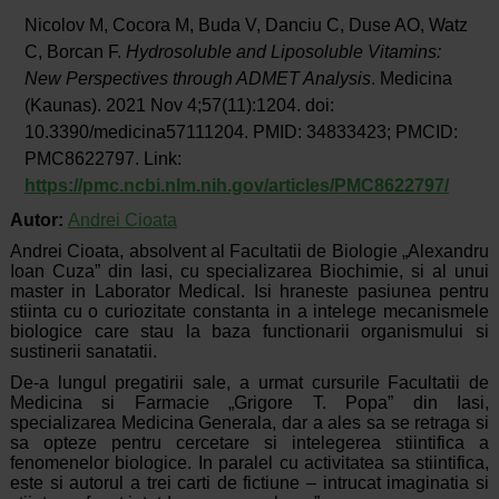
Nicolov M, Cocora M, Buda V, Danciu C, Duse AO, Watz
C, Borcan F.
Hydrosoluble and Liposoluble Vitamins:
New Perspectives through ADMET Analysis
. Medicina
(Kaunas). 2021 Nov 4;57(11):1204. doi:
10.3390/medicina57111204. PMID: 34833423; PMCID:
PMC8622797. Link:
https://pmc.ncbi.nlm.nih.gov/articles/PMC8622797/
Autor:
Andrei Cioata
Andrei Cioata, absolvent al Facultatii de Biologie „Alexandru
Ioan Cuza” din Iasi, cu specializarea Biochimie, si al unui
master in Laborator Medical. Isi hraneste pasiunea pentru
stiinta cu o curiozitate constanta in a intelege mecanismele
biologice care stau la baza functionarii organismului si
sustinerii sanatatii.
De-a lungul pregatirii sale, a urmat cursurile Facultatii de
Medicina si Farmacie „Grigore T. Popa” din Iasi,
specializarea Medicina Generala, dar a ales sa se retraga si
sa opteze pentru cercetare si intelegerea stiintifica a
fenomenelor biologice. In paralel cu activitatea sa stiintifica,
este si autorul a trei carti de fictiune – intrucat imaginatia si