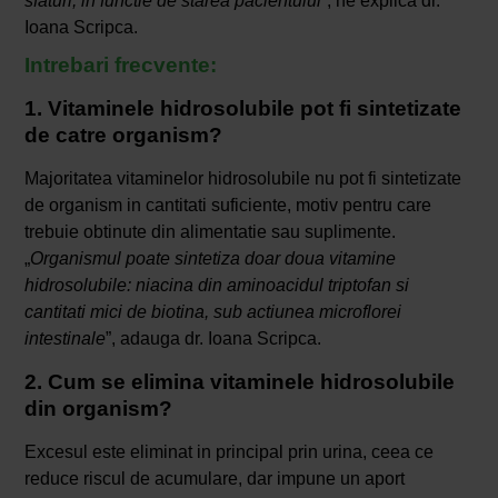
sfaturi, in functie de starea pacientului
”, ne explica dr.
Ioana Scripca.
Intrebari frecvente:
1. Vitaminele hidrosolubile pot fi sintetizate
de catre organism?
Majoritatea vitaminelor hidrosolubile nu pot fi sintetizate
de organism in cantitati suficiente, motiv pentru care
trebuie obtinute din alimentatie sau suplimente.
„
Organismul poate sintetiza doar doua vitamine
hidrosolubile: niacina din aminoacidul triptofan si
cantitati mici de biotina, sub actiunea microflorei
intestinale
”, adauga dr. Ioana Scripca.
2. Cum se elimina vitaminele hidrosolubile
din organism?
Excesul este eliminat in principal prin urina, ceea ce
reduce riscul de acumulare, dar impune un aport