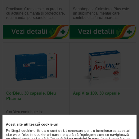
Proctinum Crema este un produs
Sanohepatic Colesterol Plus este
cu actiune calmanta si protectoare,
un supliment alimentar care
recomandat persoanelor ce…
contribuie la functionarea…
CorBleu, 30 capsule, Bleu
AspiVita 100, 30 capsule
Pharma
CorBleu contribuie la:
Metabolismul energetic normal
(vitaminele B1, B2, B6; Mg) si la…
Acest site utilizează cookie-uri
Pe lângă cookie-urile care sunt strict necesare pentru funcționarea acestui
site web, folosim cookie-uri care ne ajută să înțelegem cum se navighează
pe site-ul nostru și ajută la îmbunătățirea modului în care funcționează site-