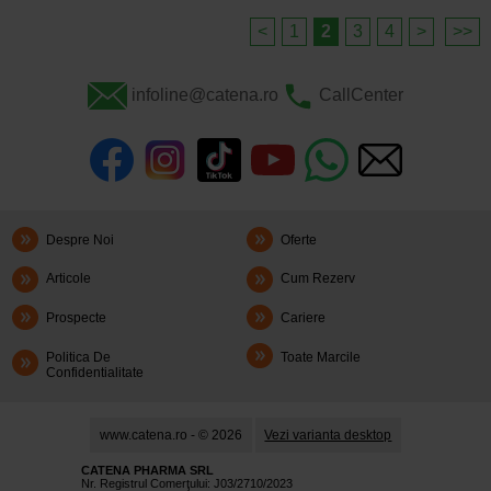
<
1
2
3
4
>
>>
infoline@catena.ro
CallCenter
Despre Noi
Oferte
Articole
Cum Rezerv
Prospecte
Cariere
Politica De
Toate Marcile
Confidentialitate
www.catena.ro - © 2026
Vezi varianta desktop
CATENA PHARMA SRL
Nr. Registrul Comerţului: J03/2710/2023