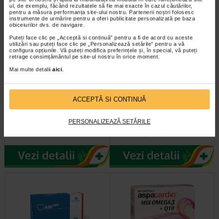
ul, de exemplu, făcând rezultatele să fie mai exacte în cazul căutărilor,
pentru a măsura performanța site-ului nostru. Partenerii noștri folosesc
instrumente de urmărire pentru a oferi publicitate personalizată pe baza
obiceiurilor dvs. de navigare.
Puteți face clic pe „Acceptă si continuă” pentru a fi de acord cu aceste
utilizări sau puteți face clic pe „Personalizează setările” pentru a vă
configura opțiunile. Vă puteți modifica preferințele și, în special, vă puteți
retrage consimțământul pe site-ul nostru în orice moment.
Mai multe detalii
aici
.
Cerebleu buvabil, 20 flacoane,
Maxiven, 20 capsule, FIDIA
25 ml solutie, Bleu Pharma
ACCEPTĂ SI CONTINUĂ
Supliment alimentar cu indulcitor
Este un supliment alimentar
PERSONALIZEAZĂ SETĂRILE
pentru sustinerea activitatii
Vitamina C, Vitamina E, Rutin si
cerebrale* Beneficii Citicolina…
extracte vegetale, recomandat in…