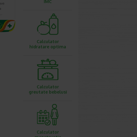
IMC
ave
a
r…
Calculator
hidratare optima
Calculator
greutate bebelusi
Calculator