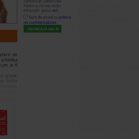
comunicari comerciale.
Pentru a citi mai multe
informatii apasa
aici
.
Sunt de acord cu
politica
de confidentialitate
artere de
e schimba
cum ar fi
me grave,
au bolile
tensiune
 fericire,
ecialist,
laxata si
e exemplu
tracta si