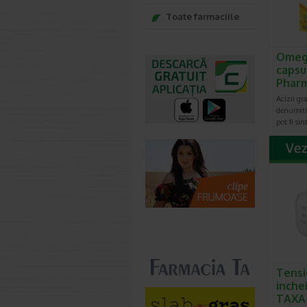
Toate farmaciile
Omega
capsu
Phar
Acizii gr
denumiti 
pot fi si
Tens
inche
TAXA