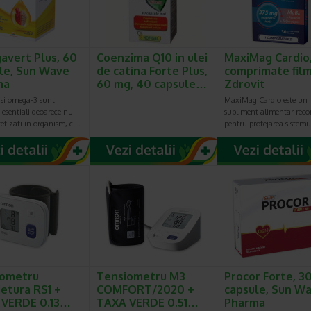
vert Plus, 60
Coenzima Q10 in ulei
MaxiMag Cardio
le, Sun Wave
de catina Forte Plus,
comprimate film
ma
60 mg, 40 capsule…
Zdrovit
asi omega-3 sunt
MaxiMag Cardio este un
esentiali deoarece nu
supliment alimentar rec
ntetizati in organism, ci…
pentru protejarea sistem
iometru
Tensiometru M3
Procor Forte, 3
ietura RS1 +
COMFORT/2020 +
capsule, Sun W
 VERDE 0.13…
TAXA VERDE 0.51…
Pharma