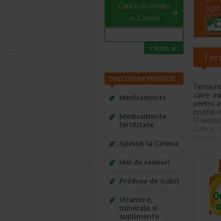
Cauta un produs
in Catena
Ten
DESCOPERA PRODUSE
Tensiune
catre in
Medicamente
pentru a
pozitia c
Medicamente
O tensiu
fertilitate
cum ar f
renale. 
Special la Catena
arteriala
tensiune
Idei de cadouri
produse 
Cum se
Produse de slabit
Tensiune
asezata.
Vitamine,
120/80. 
minerale si
se numes
suplimente