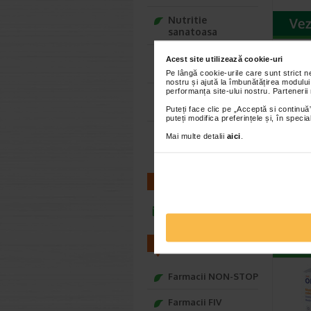
alcoolic
inima.
Nutritie
sanatoasa
Incercat
Situatii
Ce Oftapic ti se
Acest site utilizează cookie-uri
creste r
potriveste
Pe lângă cookie-urile care sunt strict 
(yoga, gr
nostru și ajută la îmbunătățirea modului
performanța site-ului nostru. Partenerii
Adora – Adorabili
din prima clipa
Puteți face clic pe „Acceptă si continuă”
puteți modifica preferințele și, în spec
Seturi cadou
Mai multe detalii
aici
.
Baylis&Harding
Kardio
capsu
Phar
CONTACT
Kardiolin
alimenta
infoline@catena.ro
comprima
FARMACII
Farmacii NON-STOP
Farmacii FIV