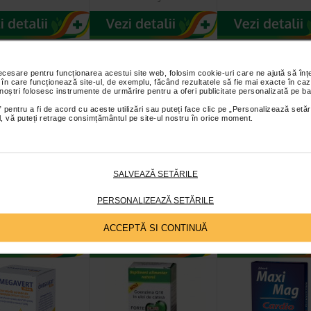
a, optati pentru vinul rosu, care, in cantitati moderate, este excele
i sa va stresati cat mai putin
le stresante nu pot fi pe deplin evitate. Cu toate acestea, stresul exce
iscul de boli cardiovasculare. De aceea, relaxati-va facand lucruri car
necesare pentru funcționarea acestui site web, folosim cookie-uri care ne ajută să î
adinarit, plimbari etc.).
 în care funcționează site-ul, de exemplu, făcând rezultatele să fie mai exacte în caz
 noștri folosesc instrumente de urmărire pentru a oferi publicitate personalizată pe ba
 pentru a fi de acord cu aceste utilizări sau puteți face clic pe „Personalizează setăr
ial, vă puteți retrage consimțământul pe site-ul nostru în orice moment.
lin, 28
AspiVita 100, 30
Ceai tensiune, 
le, Sun Wave
capsule
doze, Fares
SALVEAZĂ SETĂRILE
ma
 este un supliment
Paducelul alaturi de trais
PERSONALIZEAZĂ SETĂRILE
r sub forma de
ciobanului, talpa gastii,
te filmate. 2…
si frunze de maslin susti
ACCEPTĂ SI CONTINUĂ