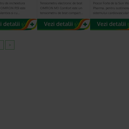
tru de incheietura
Tensiometru electronic de brat
Procor Forte de la Sun W
 OMRON RS1 este
OMRON M3 Comfort este un
Pharma, pentru sustinere
ilentios si cu…
tensiometru de brat compact…
sistemului cardiovascula
2
>