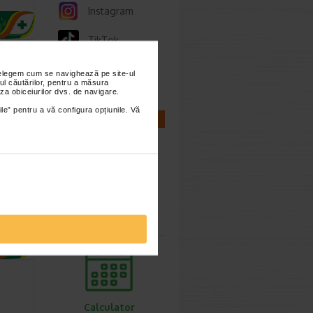
nt pentru
Instagram
TikTok
siv poate
e va plac
Whatsapp
nțelegem cum se navighează pe site-ul
ul căutărilor, pentru a măsura
za obiceiurilor dvs. de navigare.
ile” pentru a vă configura opțiunile. Vă
CALCULATOARE
20
ta
Calculator
 lavanda
sarcina
ne o…
Calculator