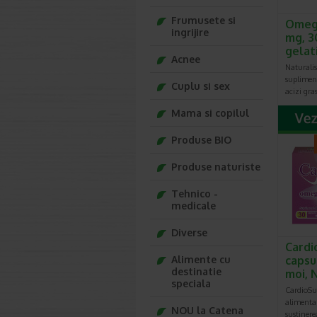
Cifra mai
relaxea
Frumusete si
Omega
arterial
ingrijire
mg, 3
Potrivit
gelat
Acnee
milimetr
Naturali
Hiperten
suplimen
Cuplu si sex
egala sa
acizi gra
simptome
Mama si copilul
simte pe
sa se pre
Produse BIO
Pe langa
prin car
Produse naturiste
Faceti 
Tehnico -
Trebuie d
medicale
in loc sa
Mancati
Diverse
Alegeti 
Cardi
delicio
Alimente cu
capsu
medicame
destinatie
moi, 
speciala
Renuntat
CardioSu
alimenta
Reduceti
NOU la Catena
sustiner