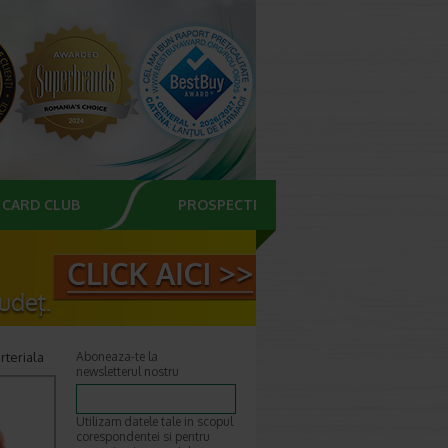
CARD CLUB
PROSPECTE
rteriala
Aboneaza-te la
newsletterul nostru
Utilizam datele tale in scopul
corespondentei si pentru