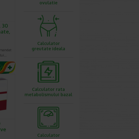
ovulatie
, 30
ate,
Calculator
greutate ideala
omandat
ului…
Calculator rata
metabolismului bazal
0
ave
Calculator