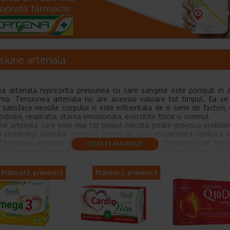
siune arteriala
a arteriala reprezinta presiunea cu care sangele este pompat in 
ima. Tensiunea arteriala nu are aceeasi valoare tot timpul. Ea s
 satisface nevoile corpului si este influentata de o serie de factori, 
orpului, respiratia, starea emotionala, exercitiile fizice si somnul.
ne arteriala care este mai tot timpul ridicata poate provoca proble
i accidentul vascular cerebral, atacul de cord, insuficienta cardiaca s
Tensiunea arteriala mare care persista poarta denumirea de hiper
CITESTE MAI MULT!
, iar tensiunea arteriala scazuta se numeste hipotensiune arteriala. Din
a arteriala poate fi tinuta sub control cu medicamente prescrise de sp
suplimentare si un stil de viata sanatos.
Plătești 2, primești 3
Plătești 2, primești 3
 masoara tensiunea arteriala
a arteriala trebuie masurata atunci cand persoana in cauza este re
 Tensiunea arteriala este inregistrata sub forma a doua numere, d
Numarul mai mare indica presiunea in artere atunci cand inima se con
te tensiune arteriala sistolica.