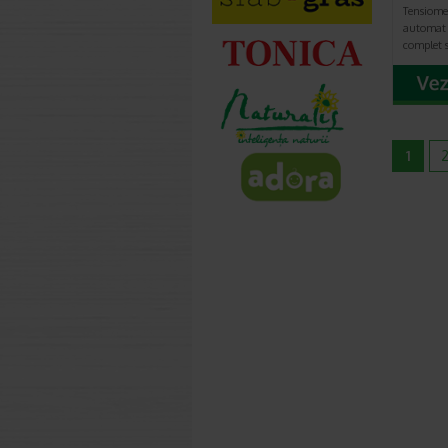
Tensiome
automat
complet s
1