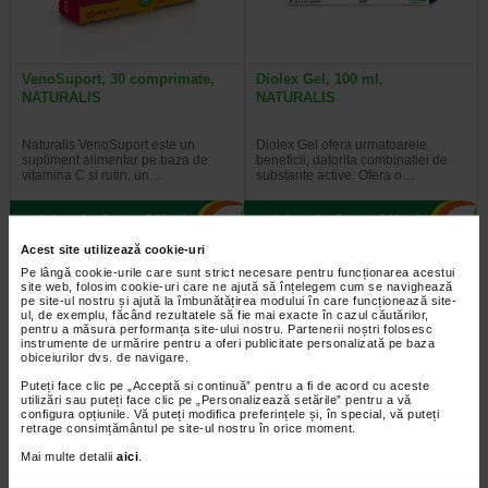
VenoSuport, 30 comprimate,
Diolex Gel, 100 ml,
NATURALIS
NATURALIS
Naturalis VenoSuport este un
Diolex Gel ofera urmatoarele
supliment alimentar pe baza de
beneficii, datorita combinatiei de
vitamina C si rutin, un…
substante active: Ofera o…
Acest site utilizează cookie-uri
Pe lângă cookie-urile care sunt strict necesare pentru funcționarea acestui
Plătești 2, primești 3
Plătești 2, primești 3
site web, folosim cookie-uri care ne ajută să înțelegem cum se navighează
pe site-ul nostru și ajută la îmbunătățirea modului în care funcționează site-
ul, de exemplu, făcând rezultatele să fie mai exacte în cazul căutărilor,
pentru a măsura performanța site-ului nostru. Partenerii noștri folosesc
instrumente de urmărire pentru a oferi publicitate personalizată pe baza
obiceiurilor dvs. de navigare.
Puteți face clic pe „Acceptă si continuă” pentru a fi de acord cu aceste
utilizări sau puteți face clic pe „Personalizează setările” pentru a vă
configura opțiunile. Vă puteți modifica preferințele și, în special, vă puteți
retrage consimțământul pe site-ul nostru în orice moment.
LaxaNatur Triphala, 20
GlucoSuport Ceai, 20 plicuri,
Mai multe detalii
aici
.
capsule, Naturalis
NATURALIS