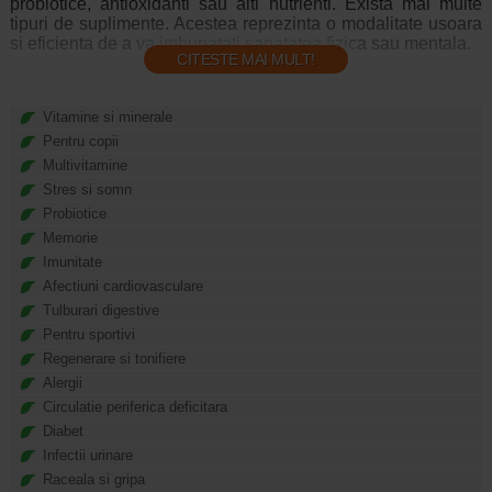
probiotice, antioxidanti sau alti nutrienti. Exista mai multe
tipuri de suplimente. Acestea reprezinta o modalitate usoara
si eficienta de a va imbunatati sanatatea fizica sau mentala.
CITESTE MAI MULT!
Tipuri de suplimente alimentare:
Vitamine si minerale
Pentru copii
Vitamine
Multivitamine
Stres si somn
Vitaminele sunt substante nutritive esentiale de care
organismul are nevoie pentru a functiona adecvat si pentru a
Probiotice
ramane sanatos.
Memorie
Imunitate
Vitaminele pot fi de doua feluri:
Afectiuni cardiovasculare
Tulburari digestive
Vitamine liposolubile. Aceste vitamine se dizolva in
grasimi si sunt stocate in organism. Vitaminele
Pentru sportivi
liposolubile sunt A, D, E si K;
Regenerare si tonifiere
Vitamine solubile in apa. Aceste vitamine (vitamina C
Alergii
si vitaminele din complexul B) se dizolva in apa si nu
Circulatie periferica deficitara
sunt stocate in organism.
Diabet
Infectii urinare
Minerale
Raceala si gripa