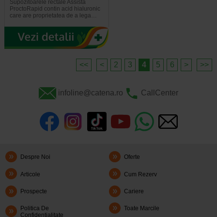
Supozitoarele rectale Assista
ProctoRapid contin acid hialuronic
care are proprietatea de a lega…
<<
<
2
3
4
5
6
>
>>
infoline@catena.ro
CallCenter
Despre Noi
Oferte
Articole
Cum Rezerv
Prospecte
Cariere
Politica De
Toate Marcile
Confidentialitate