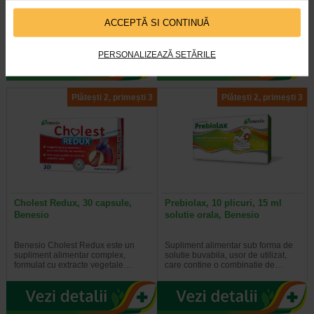
Naturalis Laxanatur Triphala este
Naturalis GlucoSuport Ceai este un
ACCEPTĂ SI CONTINUĂ
un supliment alimentar sub forma
supliment alimentar sub forma de
de capsule, pe baza unei…
infuzie, creat pentru a sustine…
PERSONALIZEAZĂ SETĂRILE
Plătești 2, primești 3
Plătești 2, primești 3
Cholest Redux, 30 capsule,
Prebiolax, 10 plicuri, 15 ml
Benesio
solutie orala, Benesio
Benesio Cholest Redux este un
Supliment alimentar sub forma de
supliment alimentar complex,
solutie buvabila, usor de utilizat,
formulat cu extracte vegetale…
care contine o combinatie de…