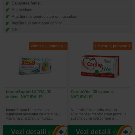
Sanatatea femeii
Mineralele sunt elemente anorganice care sustin anumite
functii corporale, cum ar fi cresterea, sanatatea oaselor si
Antioxidante
echilibrul fluidelor.
Afectiuni osteoarticulare si musculare
Ingrijirea si sanatatea ochilor
ORL
Plătești 2, primești 3
Plătești 2, primești 3
ImunoSuport ULTRA, 30
CardioVita, 30 capsule,
tablete, NATURALIS
NATURALIS
ImunoSuport Ultra este un
Naturalis CardioVita este un
supliment alimentar cu vitamina C,
supliment alimentar creat pentru a
vitamina D si zinc, formulat…
sustine buna functionare a…