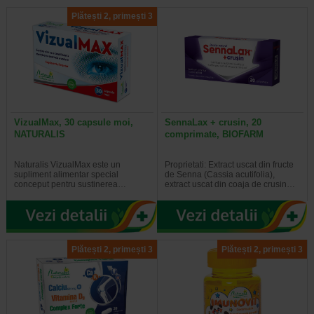
Plătești 2, primești 3
VizualMax, 30 capsule moi,
SennaLax + crusin, 20
NATURALIS
comprimate, BIOFARM
Naturalis VizualMax este un
Proprietati: Extract uscat din fructe
supliment alimentar special
de Senna (Cassia acutifolia),
conceput pentru sustinerea…
extract uscat din coaja de crusin…
Plătești 2, primești 3
Plătești 2, primești 3