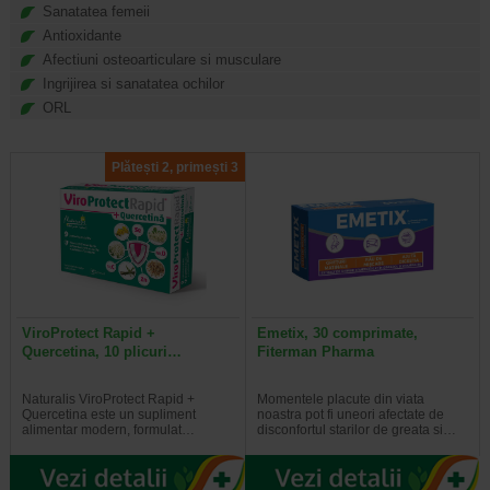
Sanatatea femeii
Mineralele sunt elemente anorganice care sustin anumite
functii corporale, cum ar fi cresterea, sanatatea oaselor si
Antioxidante
echilibrul fluidelor.
Afectiuni osteoarticulare si musculare
Ingrijirea si sanatatea ochilor
ORL
Plătești 2, primești 3
ViroProtect Rapid +
Emetix, 30 comprimate,
Quercetina, 10 plicuri…
Fiterman Pharma
Naturalis ViroProtect Rapid +
Momentele placute din viata
Quercetina este un supliment
noastra pot fi uneori afectate de
alimentar modern, formulat…
disconfortul starilor de greata si…