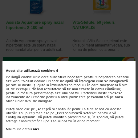
Assista Aquamare spray nazal
Vita-Stelute, 60 jeleuri,
hipertonic X 100 ml
NATURALIS
Assista Aquamare spray nazal
Naturalis Vita-Stelute jeleuri este
hipertonic este un spray nazal
un supliment alimentar vegan, sub
recomandat atat pentru adulti cat…
forma de jeleuri cu aroma…
Acest site utilizează cookie-uri
Pe lângă cookie-urile care sunt strict necesare pentru funcționarea acestui
Plătești 2, primești 3
Plătești 2, primești 3
site web, folosim cookie-uri care ne ajută să înțelegem cum se navighează
pe site-ul nostru și ajută la îmbunătățirea modului în care funcționează site-
ul, de exemplu, făcând rezultatele să fie mai exacte în cazul căutărilor,
pentru a măsura performanța site-ului nostru. Partenerii noștri folosesc
instrumente de urmărire pentru a oferi publicitate personalizată pe baza
obiceiurilor dvs. de navigare.
Puteți face clic pe „Acceptă si continuă” pentru a fi de acord cu aceste
utilizări sau puteți face clic pe „Personalizează setările” pentru a vă
configura opțiunile. Vă puteți modifica preferințele și, în special, vă puteți
retrage consimțământul pe site-ul nostru în orice moment.
ArtroSuport colagen portocala,
Diolex, 30 comprimate filmate,
Mai multe detalii
aici
.
14 plicuri, NATURALIS
NATURALIS