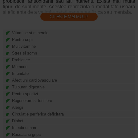
probiotice, antioxidanti sau alti nutrienti. Exista mai multe
tipuri de suplimente. Acestea reprezinta o modalitate usoara
si eficienta de a va imbunatati sanatatea fizica sau mentala.
CITESTE MAI MULT!
Tipuri de suplimente alimentare:
Vitamine si minerale
Pentru copii
Vitamine
Multivitamine
Stres si somn
Vitaminele sunt substante nutritive esentiale de care
organismul are nevoie pentru a functiona adecvat si pentru a
Probiotice
ramane sanatos.
Memorie
Imunitate
Vitaminele pot fi de doua feluri:
Afectiuni cardiovasculare
Tulburari digestive
Vitamine liposolubile. Aceste vitamine se dizolva in
grasimi si sunt stocate in organism. Vitaminele
Pentru sportivi
liposolubile sunt A, D, E si K;
Regenerare si tonifiere
Vitamine solubile in apa. Aceste vitamine (vitamina C
Alergii
si vitaminele din complexul B) se dizolva in apa si nu
Circulatie periferica deficitara
sunt stocate in organism.
Diabet
Infectii urinare
Minerale
Raceala si gripa