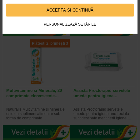
Naturalis ArtroSuport Colagen 12 g,
Naturalis Diolex este un supliment
ACCEPTĂ SI CONTINUĂ
aroma de portocala, contine o
alimentar sub forma de comprimate
combinatie de colagen hidrolizat…
filmate, ce combina…
PERSONALIZEAZĂ SETĂRILE
Plătești 2, primești 3
Multivitamine si Minerale, 20
Assista Proctorapid servetele
comprimate efervescente…
umede pentru igiena…
Naturalis Multivitamine si Minerale
Assista Proctorapid servetele
este un supliment alimentar sub
umede pentru igiena ano-rectala
forma de comprimate…
sunt destinate mentinerii igienei…