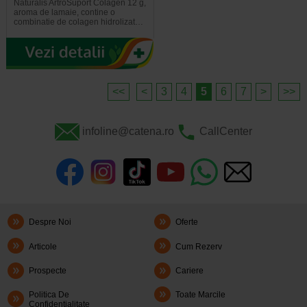
Naturalis ArtroSuport Colagen 12 g,
aroma de lamaie, contine o
combinatie de colagen hidrolizat…
<<
<
3
4
5
6
7
>
>>
infoline@catena.ro
CallCenter
Despre Noi
Oferte
Articole
Cum Rezerv
Prospecte
Cariere
Politica De
Toate Marcile
Confidentialitate