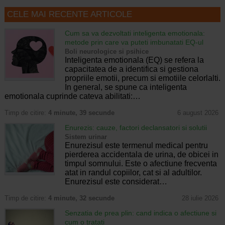
CELE MAI RECENTE ARTICOLE
Cum sa va dezvoltati inteligenta emotionala:
metode prin care va puteti imbunatati EQ-ul
Boli neurologice si psihice
Inteligenta emotionala (EQ) se refera la
capacitatea de a identifica si gestiona
propriile emotii, precum si emotiile celorlalti.
In general, se spune ca inteligenta
emotionala cuprinde cateva abilitati:…
Timp de citire:
4 minute, 39 secunde
6 august 2026
Enurezis: cauze, factori declansatori si solutii
Sistem urinar
Enurezisul este termenul medical pentru
pierderea accidentala de urina, de obicei in
timpul somnului. Este o afectiune frecventa
atat in randul copiilor, cat si al adultilor.
Enurezisul este considerat…
Timp de citire:
4 minute, 32 secunde
28 iulie 2026
Senzatia de prea plin: cand indica o afectiune si
cum o tratati