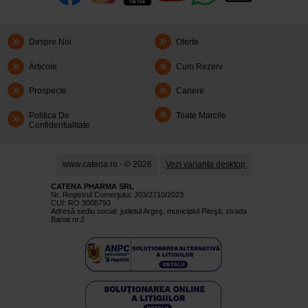
Despre Noi
Oferte
Articole
Cum Rezerv
Prospecte
Cariere
Politica De
Toate Marcile
Confidentialitate
www.catena.ro - © 2026
Vezi varianta desktop
CATENA PHARMA SRL
Nr. Registrul Comerţului: J03/2710/2023
CUI: RO 3008793
Adresă sediu social: judetul Argeş, municipiul Piteşti, strada
Banat nr.2