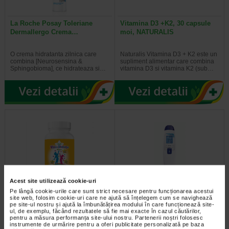
La Roche Posay Toleriane
Vitamina D3 +K2, 30 capsule
Dermallergo Crema…
moi, NATURALIS
O crema hidratanta zilnica care
Naturalis Vitamina D3 + K2 este un
combina [Neurosensina &
supliment alimentar care combina
Sphingobioma], ce hidrateaza si…
vitamina D3 si vitamina K2 (sub…
Acest site utilizează cookie-uri
Pe lângă cookie-urile care sunt strict necesare pentru funcționarea acestui
Vita-Stelute, 60 jeleuri,
HartMann Veroval febra 2 in 1
site web, folosim cookie-uri care ne ajută să înțelegem cum se navighează
NATURALIS
termometru cu infrarosu
pe site-ul nostru și ajută la îmbunătățirea modului în care funcționează site-
ul, de exemplu, făcând rezultatele să fie mai exacte în cazul căutărilor,
pentru a măsura performanța site-ului nostru. Partenerii noștri folosesc
Naturalis Vita-Stelute jeleuri este
Termometrul cu infrarosu HartMann
instrumente de urmărire pentru a oferi publicitate personalizată pe baza