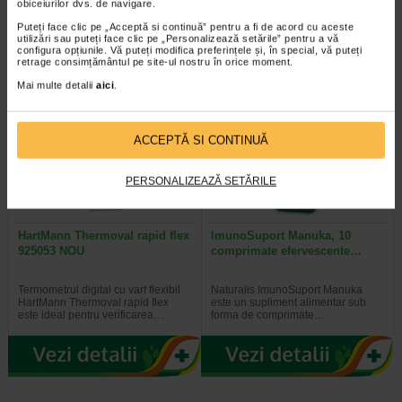
un supliment alimentar vegan, sub
Veroval febra 2 in 1 este un
obiceiurilor dvs. de navigare.
forma de jeleuri cu aroma…
instrument de masurare a…
Puteți face clic pe „Acceptă si continuă” pentru a fi de acord cu aceste
utilizări sau puteți face clic pe „Personalizează setările” pentru a vă
configura opțiunile. Vă puteți modifica preferințele și, în special, vă puteți
retrage consimțământul pe site-ul nostru în orice moment.
Mai multe detalii
aici
.
ACCEPTĂ SI CONTINUĂ
PERSONALIZEAZĂ SETĂRILE
HartMann Thermoval rapid flex
ImunoSuport Manuka, 10
925053 NOU
comprimate efervescente…
Termometrul digital cu varf flexibil
Naturalis ImunoSuport Manuka
HartMann Thermoval rapid flex
este un supliment alimentar sub
este ideal pentru verificarea…
forma de comprimate…