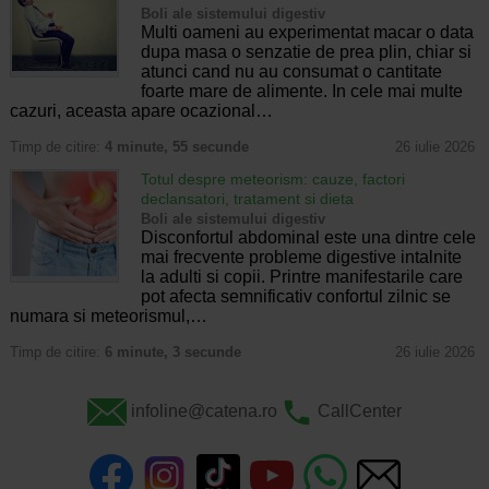
Boli ale sistemului digestiv
Multi oameni au experimentat macar o data
dupa masa o senzatie de prea plin, chiar si
atunci cand nu au consumat o cantitate
foarte mare de alimente. In cele mai multe
cazuri, aceasta apare ocazional…
Timp de citire:
4 minute, 55 secunde
26 iulie 2026
Totul despre meteorism: cauze, factori
declansatori, tratament si dieta
Boli ale sistemului digestiv
Disconfortul abdominal este una dintre cele
mai frecvente probleme digestive intalnite
la adulti si copii. Printre manifestarile care
pot afecta semnificativ confortul zilnic se
numara si meteorismul,…
Timp de citire:
6 minute, 3 secunde
26 iulie 2026
infoline@catena.ro
CallCenter