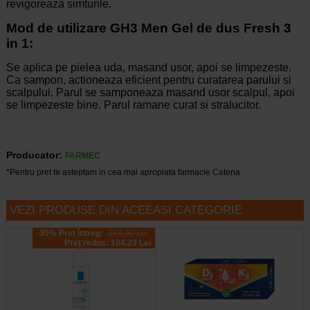
revigoreaza simturile.
Mod de utilizare GH3 Men Gel de dus Fresh 3
in 1:
Se aplica pe pielea uda, masand usor, apoi se limpezeste.
Ca sampon, actioneaza eficient pentru curatarea parului si
scalpului. Parul se samponeaza masand usor scalpul, apoi
se limpezeste bine. Parul ramane curat si stralucitor.
Producator:
FARMEC
*Pentru pret te asteptam in cea mai apropiata farmacie Catena
VEZI PRODUSE DIN ACEEASI CATEGORIE
-30% Preț întreg:
148,90 Lei
Preț redus: 104.23 Lei