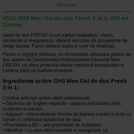
Descriere
4510 GH3 Men Gel de dus Fresh 3 in 1, 400 ml -
Catena
Gelul de dus FRESH cu un parfum barbatesc, marin,
racoreste si revigoreaza, oferind senzatie de prospetime de
lunga durata. Parul ramane suplu si usor de modelat.
Pentru o ingrijire perfecta, se recomanda utilizarea gelului de
dus alaturi de Deodorantul Antiperspirant Gerovital Men
FRESH, ce ofera protectia ideala impotriva transpiratiei si
confera pielii un parfum proaspat.
Ingrediente active GH3 Men Gel de dus Fresh
3 in 1:
Contine principii active atent selectionate:
• Glicerina de origine vegetala - asigura hidratarea pielii,
scalpului si parului.
• Aquaxyl - imbunatateste functia de bariera a pielii in timp ce
creste si continutul epidermal de apa.
• Provitamina B5 – are proprietatii de hidratare.
• Menthol - cu usor efect racoritor si energizant, ce