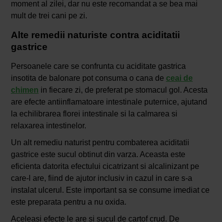
moment al zilei, dar nu este recomandat a se bea mai
mult de trei cani pe zi.
Alte remedii naturiste contra aciditatii
gastrice
Persoanele care se confrunta cu aciditate gastrica
insotita de balonare pot consuma o cana de
ceai de
chimen
in fiecare zi, de preferat pe stomacul gol. Acesta
are efecte antiinflamatoare intestinale puternice, ajutand
la echilibrarea florei intestinale si la calmarea si
relaxarea intestinelor.
Un alt remediu naturist pentru combaterea aciditatii
gastrice este sucul obtinut din varza. Aceasta este
eficienta datorita efectului cicatrizant si alcalinizant pe
care-l are, fiind de ajutor inclusiv in cazul in care s-a
instalat ulcerul. Este important sa se consume imediat ce
este preparata pentru a nu oxida.
Aceleasi efecte le are si sucul de cartof crud. De