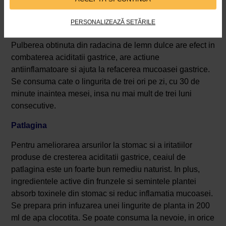
inainte de masa cu 30 de minute.
PERSONALIZEAZĂ SETĂRILE
Lemnul dulce
Pulberea obtinuta din radacina de lemn dulce are efect in
combaterea aciditatii gastrice, are actiune
antiinflamatoare si ajuta la refacerea mucoasei gastrice.
Se consuma cate o lingurita de trei ori pe zi, cu 30 de
minute inaintea mesei, insa nu mai mult de trei luni
consecutive.
Patlagina
Pentru ameliorarea arsurilor la stomac si a iritatiilor
produse de cresterea aciditatii gastrice, ceaiul de
patlagina este un foarte bun remediu naturist. In plus,
ingredientele active din frunzele si semintele plantei
absorb toxinele din stomac si reduc inflamatia mucoasei.
Se prepara prin infuzarea unei lingurite de planta in 200
ml de apa clocotita. Se poate consuma la nevoie, in orice