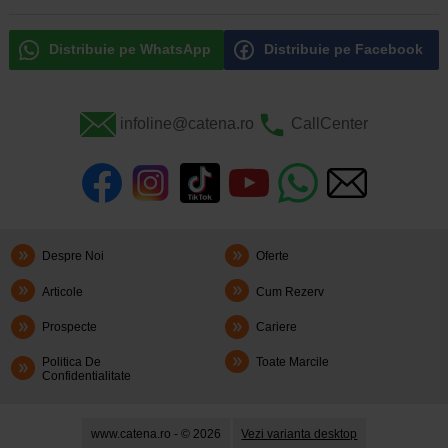
Distribuie pe WhatsApp
Distribuie pe Facebook
infoline@catena.ro
CallCenter
Despre Noi
Oferte
Articole
Cum Rezerv
Prospecte
Cariere
Politica De
Toate Marcile
Confidentialitate
www.catena.ro - © 2026
Vezi varianta desktop