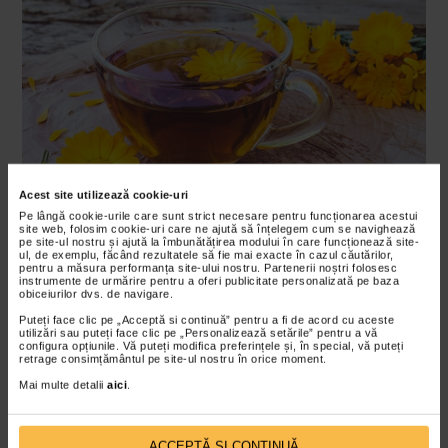
Acest site utilizează cookie-uri
Pe lângă cookie-urile care sunt strict necesare pentru funcționarea acestui
site web, folosim cookie-uri care ne ajută să înțelegem cum se navighează
pe site-ul nostru și ajută la îmbunătățirea modului în care funcționează site-
ul, de exemplu, făcând rezultatele să fie mai exacte în cazul căutărilor,
pentru a măsura performanța site-ului nostru. Partenerii noștri folosesc
instrumente de urmărire pentru a oferi publicitate personalizată pe baza
obiceiurilor dvs. de navigare.
Salcamul
Puteți face clic pe „Acceptă si continuă” pentru a fi de acord cu aceste
utilizări sau puteți face clic pe „Personalizează setările” pentru a vă
Ceaiul de salcam, dincolo de faptul ca este aromat si
configura opțiunile. Vă puteți modifica preferințele și, în special, vă puteți
retrage consimțământul pe site-ul nostru în orice moment.
relaxant, este un adevarat pansament pentru stomac.
Mai multe detalii
aici
.
Peste cateva lingurite de flori de salcam uscate se toarna
200 ml apa clocotita si se lasa la infuzat. Se consuma
pana la trei cani pe zi, de preferat pe stomacul gol sau
ACCEPTĂ SI CONTINUĂ