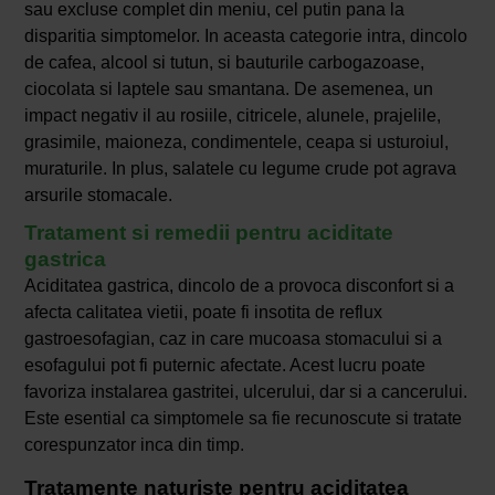
sau excluse complet din meniu, cel putin pana la
disparitia simptomelor. In aceasta categorie intra, dincolo
de cafea, alcool si tutun, si bauturile carbogazoase,
ciocolata si laptele sau smantana. De asemenea, un
impact negativ il au rosiile, citricele, alunele, prajelile,
grasimile, maioneza, condimentele, ceapa si usturoiul,
muraturile. In plus, salatele cu legume crude pot agrava
arsurile stomacale.
Tratament si remedii pentru aciditate
gastrica
Aciditatea gastrica, dincolo de a provoca disconfort si a
afecta calitatea vietii, poate fi insotita de reflux
gastroesofagian, caz in care mucoasa stomacului si a
esofagului pot fi puternic afectate. Acest lucru poate
favoriza instalarea gastritei, ulcerului, dar si a cancerului.
Este esential ca simptomele sa fie recunoscute si tratate
corespunzator inca din timp.
Tratamente naturiste pentru aciditatea