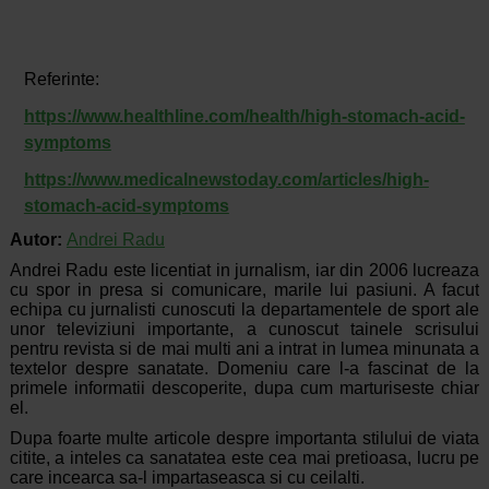
Referinte:
https://www.healthline.com/health/high-stomach-acid-
symptoms
https://www.medicalnewstoday.com/articles/high-
stomach-acid-symptoms
Autor:
Andrei Radu
Andrei Radu este licentiat in jurnalism, iar din 2006 lucreaza
cu spor in presa si comunicare, marile lui pasiuni. A facut
echipa cu jurnalisti cunoscuti la departamentele de sport ale
unor televiziuni importante, a cunoscut tainele scrisului
pentru revista si de mai multi ani a intrat in lumea minunata a
textelor despre sanatate. Domeniu care l-a fascinat de la
primele informatii descoperite, dupa cum marturiseste chiar
el.
Dupa foarte multe articole despre importanta stilului de viata
citite, a inteles ca sanatatea este cea mai pretioasa, lucru pe
care incearca sa-l impartaseasca si cu ceilalti.