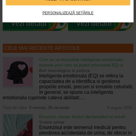
Este o crema conceputa pentru
Gel cu textura lejera, a carui
tenul sensibil si predispus la
formula contine prebiotice si
acnee, afectat de tratamentele…
postbiotice, care contribuie la…
PERSONALIZEAZĂ SETĂRILE
CELE MAI RECENTE ARTICOLE
Cum sa va dezvoltati inteligenta emotionala:
metode prin care va puteti imbunatati EQ-ul
Boli neurologice si psihice
Inteligenta emotionala (EQ) se refera la
capacitatea de a identifica si gestiona
propriile emotii, precum si emotiile celorlalti.
In general, se spune ca inteligenta
emotionala cuprinde cateva abilitati:…
Timp de citire:
4 minute, 39 secunde
6 august 2026
Enurezis: cauze, factori declansatori si solutii
Sistem urinar
Enurezisul este termenul medical pentru
pierderea accidentala de urina, de obicei in