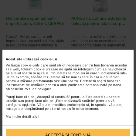
Gel curatare spumant anti-
ACNESTIL Lotiune exfolianta
imperfectiuni, 236 ml, CERAVE
delicata pentru fata si corp…
CeraVe Gel de curatare anti-
Lotiune care exfoliaza delicat si a
imperfectiuni, cu acid salicilic, ajuta
carei formula nu necesita clatire,
la reducerea imperfectiunilor si…
fiind recomandata ca adjuvant in…
Acest site utilizează cookie-uri
Pe lângă cookie-urile care sunt strict necesare pentru funcționarea acestui
site web, folosim cookie-uri care ne ajută să înțelegem cum se navighează
-40%
pe site-ul nostru și ajută la îmbunătățirea modului în care funcționează site-
ul, de exemplu, făcând rezultatele să fie mai exacte în cazul căutărilor,
pentru a măsura performanța site-ului nostru. Partenerii noștri folosesc
instrumente de urmărire pentru a oferi publicitate personalizată pe baza
obiceiurilor dvs. de navigare.
Puteți face clic pe „Acceptă si continuă” pentru a fi de acord cu aceste
utilizări sau puteți face clic pe „Personalizează setările” pentru a vă
configura opțiunile. Vă puteți modifica preferințele și, în special, vă puteți
retrage consimțământul pe site-ul nostru în orice moment.
Mai multe detalii
aici
.
ACNESTIL Crema H BIOME
ACNESTIL PB Gel calmant
anti-roseata, hidratanta, 40…
pentru normalizarea…
ACCEPTĂ SI CONTINUĂ