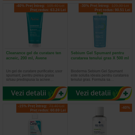
-40% Preț întreg:
105.40 Lei
-30% Preț întreg:
129,30 Lei
Preț redus: 63.24 Lei
Preț redus: 90.51 Lei
Cleanance gel de curatare ten
Sebium Gel Spumant pentru
acneic, 200 ml, Avene
curatarea tenului gras X 500 ml
Un gel de curatare purificator, usor
Bioderma Sebium Gel Spumant
spumant, pentru pielea grasa
este solutia ideala pentru curatarea
si/sau predispusa la acnee…
tenului gras. Formula sa…
-15% Preț întreg:
71.40 Lei
-40%
Preț redus: 60.69 Lei