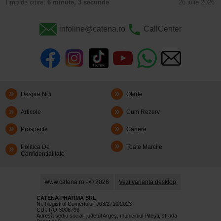
Timp de citire:
6 minute, 3 secunde
26 iulie 2026
infoline@catena.ro
CallCenter
Despre Noi
Oferte
Articole
Cum Rezerv
Prospecte
Cariere
Politica De
Toate Marcile
Confidentialitate
www.catena.ro - © 2026
Vezi varianta desktop
CATENA PHARMA SRL
Nr. Registrul Comerţului: J03/2710/2023
CUI: RO 3008793
Adresă sediu social: judetul Argeş, municipiul Piteşti, strada