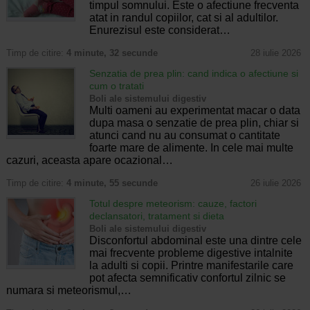
timpul somnului. Este o afectiune frecventa
atat in randul copiilor, cat si al adultilor.
Enurezisul este considerat…
Timp de citire:
4 minute, 32 secunde
28 iulie 2026
Senzatia de prea plin: cand indica o afectiune si
cum o tratati
Boli ale sistemului digestiv
Multi oameni au experimentat macar o data
dupa masa o senzatie de prea plin, chiar si
atunci cand nu au consumat o cantitate
foarte mare de alimente. In cele mai multe
cazuri, aceasta apare ocazional…
Timp de citire:
4 minute, 55 secunde
26 iulie 2026
Totul despre meteorism: cauze, factori
declansatori, tratament si dieta
Boli ale sistemului digestiv
Disconfortul abdominal este una dintre cele
mai frecvente probleme digestive intalnite
la adulti si copii. Printre manifestarile care
pot afecta semnificativ confortul zilnic se
numara si meteorismul,…