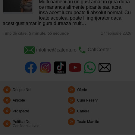
Multi oameni au un gust amar in gura dupa
ce mananca alimente picante sau acre,
insa acest lucru poate fi absolut normal. Cu
toate acestea, poate fi ingrijorator daca
acest gust amar in gura dureaza mult…
Timp de citire:
5 minute, 55 secunde
17 februarie 2026
infoline@catena.ro
CallCenter
Despre Noi
Oferte
Articole
Cum Rezerv
Prospecte
Cariere
Politica De
Toate Marcile
Confidentialitate