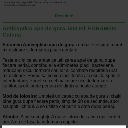
limita stocului disponibil. Oferta nu se cumulează cu
beneficiile cardului Catena.
Descriere
Antiseptico apa de gura, 500 ml, FORAMEN -
Catena
Foramen Antiseptico apa de gura
combate respiratia urat
mirositoare si formarea placii dentare
Testele clinice au aratat ca utilizarea apei de gura, dupa
fiecare periaj, contribuie la eliminarea placii bacteriene,
reducand riscul formarii cariilor si combate respiratia urat
mirositoare. Forma sa lichida faciliteaza accesul la spatiile
interdentare, zonele cu cel mai mare risc de formare a
cariilor, acolo unde periuta de dinti nu poate ajunge.
Mod de folosire
: Umpleti un capac cu apa de gura si clatiti
bine gura dupa fiecare periaj timp de 30 de secunde, apoi
scuipati lichidul. A se utiliza cel putin o data dupa periaj.
Atenţie:
A nu se inghiţi. A nu se folosi de catre copiii sub 6
ani. A nu se lasa la indemana copiilor.