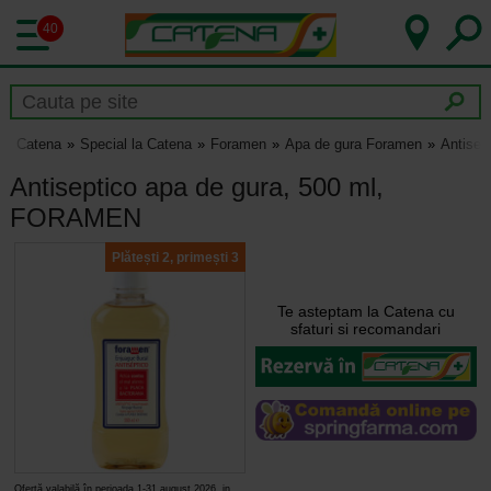
40
Catena
Special la Catena
Foramen
Apa de gura Foramen
Antisep
Antiseptico apa de gura, 500 ml,
FORAMEN
Plătești 2, primești 3
Te asteptam la Catena cu
sfaturi si recomandari
Ofertă valabilă în perioada 1-31 august 2026, in