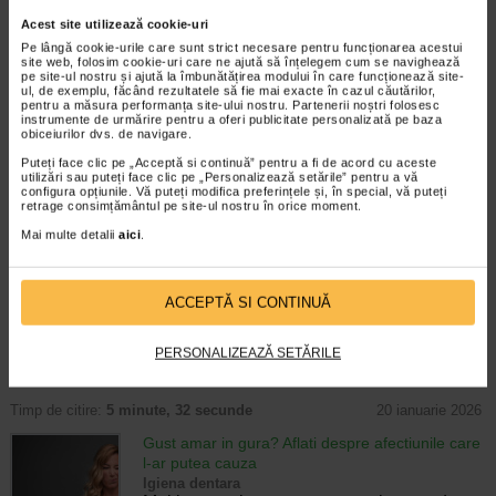
Conţine:
Alcool 19,799% p/p, Clorura de cetilpiridinium
Acest site utilizează cookie-uri
0,025%p/p
Pe lângă cookie-urile care sunt strict necesare pentru funcționarea acestui
site web, folosim cookie-uri care ne ajută să înțelegem cum se navighează
Gramaj: 500 ml
pe site-ul nostru și ajută la îmbunătățirea modului în care funcționează site-
ul, de exemplu, făcând rezultatele să fie mai exacte în cazul căutărilor,
pentru a măsura performanța site-ului nostru. Partenerii noștri folosesc
instrumente de urmărire pentru a oferi publicitate personalizată pe baza
obiceiurilor dvs. de navigare.
Producator:
FORAMEN SPANIA
Puteți face clic pe „Acceptă si continuă” pentru a fi de acord cu aceste
*Pentru pret te asteptam in cea mai apropiata farmacie Catena
utilizări sau puteți face clic pe „Personalizează setările” pentru a vă
configura opțiunile. Vă puteți modifica preferințele și, în special, vă puteți
retrage consimțământul pe site-ul nostru în orice moment.
ARTICOLE RECOMANDATE
Mai multe detalii
aici
.
Apa de gura - alegere si beneficii
Igiena dentara
Stiati ca aproximativ 60% dintre problemele
ACCEPTĂ SI CONTINUĂ
dentare ar putea fi prevenite cu usurinta
prin igiena orala corecta, din care apa de
PERSONALIZEAZĂ SETĂRILE
gura ar trebui sa faca parte? In ultimii ani,
apa de gura a devenit nelipsita…
Timp de citire:
5 minute, 32 secunde
20 ianuarie 2026
Gust amar in gura? Aflati despre afectiunile care
l-ar putea cauza
Igiena dentara