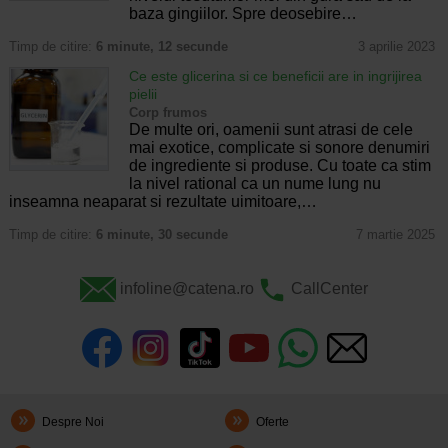
baza gingiilor. Spre deosebire…
Timp de citire:
6 minute, 12 secunde
3 aprilie 2023
Ce este glicerina si ce beneficii are in ingrijirea
pielii
Corp frumos
De multe ori, oamenii sunt atrasi de cele
mai exotice, complicate si sonore denumiri
de ingrediente si produse. Cu toate ca stim
la nivel rational ca un nume lung nu
inseamna neaparat si rezultate uimitoare,…
Timp de citire:
6 minute, 30 secunde
7 martie 2025
infoline@catena.ro
CallCenter
Despre Noi
Oferte