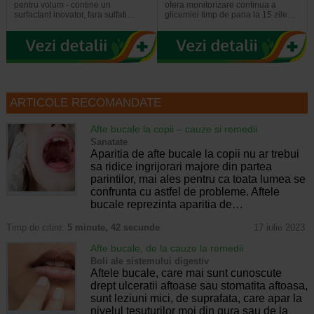
pentru volum - contine un
ofera monitorizare continua a
surfactant inovator, fara sulfati…
glicemiei timp de pana la 15 zile…
ARTICOLE RECOMANDATE
Afte bucale la copii – cauze si remedii
Sanatate
Aparitia de afte bucale la copii nu ar trebui
sa ridice ingrijorari majore din partea
parintilor, mai ales pentru ca toata lumea se
confrunta cu astfel de probleme. Aftele
bucale reprezinta aparitia de…
Timp de citire:
5 minute, 42 secunde
17 iulie 2023
Afte bucale, de la cauze la remedii
Boli ale sistemului digestiv
Aftele bucale, care mai sunt cunoscute
drept ulceratii aftoase sau stomatita aftoasa,
sunt leziuni mici, de suprafata, care apar la
nivelul tesuturilor moi din gura sau de la