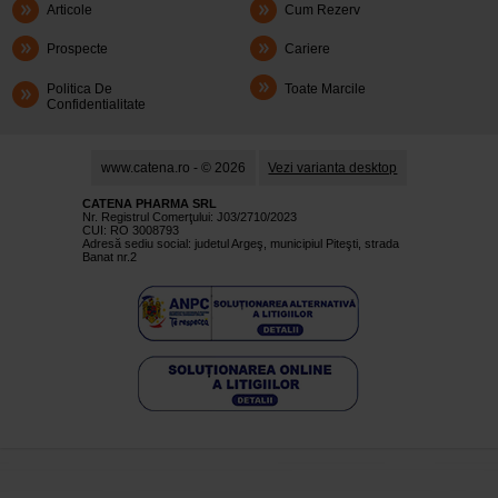
Articole
Cum Rezerv
Prospecte
Cariere
Politica De
Toate Marcile
Confidentialitate
www.catena.ro - © 2026
Vezi varianta desktop
CATENA PHARMA SRL
Nr. Registrul Comerţului: J03/2710/2023
CUI: RO 3008793
Adresă sediu social: judetul Argeş, municipiul Piteşti, strada
Banat nr.2