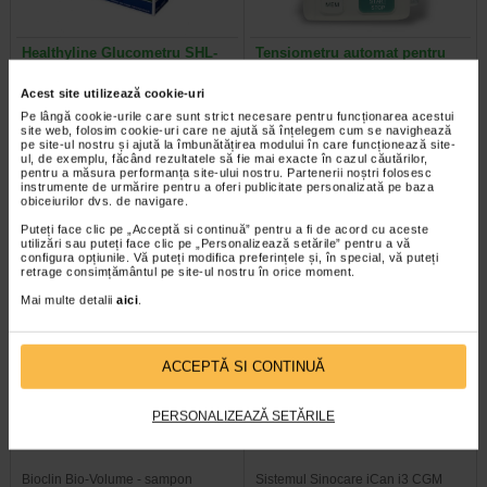
Healthyline Glucometru SHL-
Tensiometru automat pentru
G800
incheietura DB-23
Acest site utilizează cookie-uri
Pe lângă cookie-urile care sunt strict necesare pentru funcționarea acestui
Un glucometru Healthy Line SHL-
Tensiometrul automat pentru
site web, folosim cookie-uri care ne ajută să înțelegem cum se navighează
G800 este un aparat util, cu ajutorul
incheietura mainii este un aparat
pe site-ul nostru și ajută la îmbunătățirea modului în care funcționează site-
caruia poti sa masori glicemia…
de dimensiuni mici, compact si…
ul, de exemplu, făcând rezultatele să fie mai exacte în cazul căutărilor,
pentru a măsura performanța site-ului nostru. Partenerii noștri folosesc
instrumente de urmărire pentru a oferi publicitate personalizată pe baza
obiceiurilor dvs. de navigare.
Puteți face clic pe „Acceptă si continuă” pentru a fi de acord cu aceste
utilizări sau puteți face clic pe „Personalizează setările” pentru a vă
configura opțiunile. Vă puteți modifica preferințele și, în special, vă puteți
retrage consimțământul pe site-ul nostru în orice moment.
Mai multe detalii
aici
.
ACCEPTĂ SI CONTINUĂ
BIO-VOLUME Sampon pentru
Sistem de monitorizare
PERSONALIZEAZĂ SETĂRILE
volum, 200 ml, BIOCLIN
continua a glucozei iCan i3…
Bioclin Bio-Volume - sampon
Sistemul Sinocare iCan i3 CGM