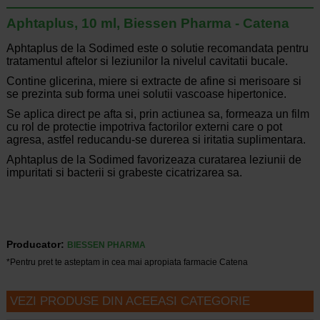
Aphtaplus, 10 ml, Biessen Pharma - Catena
Aphtaplus de la Sodimed este o solutie recomandata pentru
tratamentul aftelor si leziunilor la nivelul cavitatii bucale.
Contine glicerina, miere si extracte de afine si merisoare si
se prezinta sub forma unei solutii vascoase hipertonice.
Se aplica direct pe afta si, prin actiunea sa, formeaza un film
cu rol de protectie impotriva factorilor externi care o pot
agresa, astfel reducandu-se durerea si iritatia suplimentara.
Aphtaplus de la Sodimed favorizeaza curatarea leziunii de
impuritati si bacterii si grabeste cicatrizarea sa.
Producator:
BIESSEN PHARMA
*Pentru pret te asteptam in cea mai apropiata farmacie Catena
VEZI PRODUSE DIN ACEEASI CATEGORIE